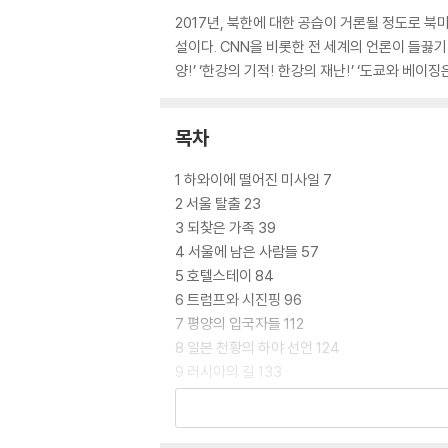
2017년, 북한에 대한 공습이 거론될 정도로 
설이다. CNN을 비롯한 전 세계의 언론이 들끓기
양!’ ‘한강의 기적! 한강의 재난!’ ‘도쿄와 베이
목차
1 하와이에 떨어진 미사일 7
2 서울 탈출 23
3 되찾은 가족 39
4 서울에 남은 사람들 57
5 호텔스테이 84
6 트럼프와 시진핑 96
7 평양의 입국자들 112
8 일본 천황의 하야 선언 124
9 러시아의 길 133
10 빌리 그레이엄의 유언 149
11 진시황제의 유령 167
12 판문점의 밥퍼 183