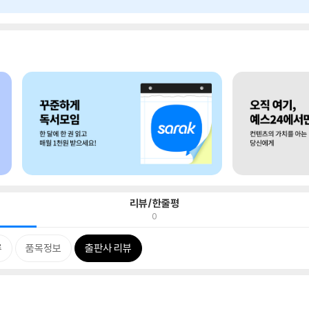
리뷰/한줄평
0
류
품목정보
출판사 리뷰