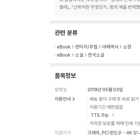
형태』, 『신학이란 무엇인가』 등의 책을 번역했
관련 분류
eBook
판타지/무협
대체역사
소장
eBook
소설
한국소설
품목정보
발행일
2018년 05월 03일
이용안내
배송 없이 구매 후 바로 읽기
이용기간 제한없음
TTS 가능
저작권 보호를 위해 인쇄 기
지원기기
크레마, PC(윈도우 - 4K 