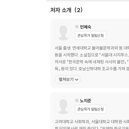
13 백두산 폭발 199
저자 소개
2
14 김일성 할아버지와의 만남 213
15 돌아온 평화 228
저
민혜숙
저자의 말 243
관심작가 알림신청
서울 출생. 연세대학교 불어불문학과와 동 대
동을 시작했다. 소설집으로 『서울대 시지푸스』 
저서로 『한국문학 속에 내재된 서사의 불안』 『
육』 등이 있다. 호남신학대학 조교수를 거쳐
펼쳐보기
저
노치준
관심작가 알림신청
고려대학교 사회학과, 서울대학교 대학원 사
회 담임목사로 재직 중이다. 『일제하 한국기독교