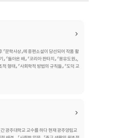
후 『문학사상』에 중편소설이 당선되어 작품 활
』 『돌아온 배』 『코리아 판타지』 『몽유도원』,
초적 형태』 『사회학적 방법의 규칙들』 『도덕 교
년간 광주대학교 교수를 하다 현재 광주양림교
적 배경』, 『사회학 입문』,『종교 생활의 원초적