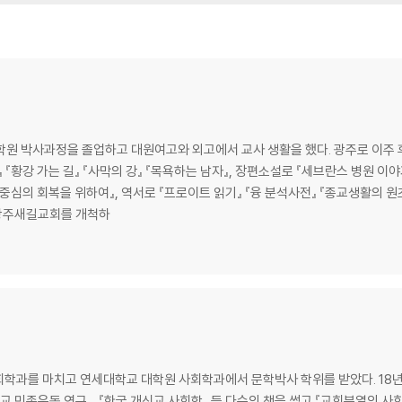
학원 박사과정을 졸업하고 대원여고와 외고에서 교사 생활을 했다. 광주로 이주 
『황강 가는 길』 『사막의 강』 『목욕하는 남자』, 장편소설로 『세브란스 병원 이야기
중심의 회복을 위하여』, 역서로 『프로이트 읽기』 『융 분석사전』 『종교생활의 원
 광주새길교회를 개척하
회학과를 마치고 연세대학교 대학원 사회학과에서 문학박사 학위를 받았다. 18
 민족운동 연구』, 『한국 개신교 사회학』 등 다수의 책을 썼고 『교회분열의 사회