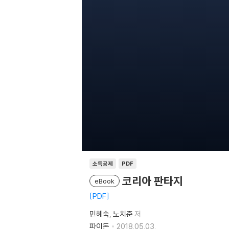
소득공제
PDF
코리아 판타지
eBook
PDF
민혜숙
노치준
저
파이돈
2018.05.03.