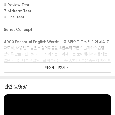
6. Review Test
7. Midterm Test
8. Final Test
Series Concept
4000 Essential English Words
는 총 6권으로 구성된 단어 학습 교
재로서, 사용 빈도 높은 핵심어휘들을 초급부터 고급 학습자가 학습할 수
있도록 만들어진 책이다. 이 시리즈는 구어체 또는 문어체에서 사용되는
많은 단어를 다루고 있으므로 학습자들이 총 6권의 학습을 충분히 마친 후
에는 영어 단어로 인한 고민을 더는 할 필요가 없도록 기획되었다.
책소개 더보기
Features
관련 동영상
- Target word 별 명확하고 쉬운 정의와 예문 제시
- 다양한 연습문제들을 통한 어휘력 향상 도모
- 레벨에 따른 단계적 어휘 확장
- 각 단원의 target words를 포함하는 story를 통해 마무리 학습