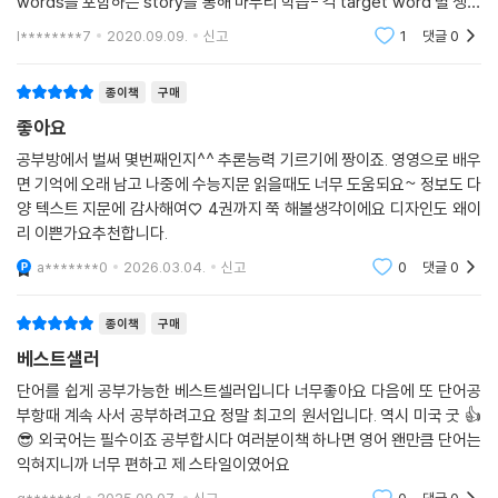
words를 포함하는 story를 통해 마무리 학습- 각 target word 별 생생
한 이미지를 통해 쉽고 빠른 연상학습 효과- 정확한 발음 및 듣기 연습을
l********7
2020.09.09.
신고
1
댓글
0
위해, target words
종이책
구매
좋아요
공부방에서 벌써 몇번째인지^^ 추론능력 기르기에 짱이죠. 영영으로 배우
면 기억에 오래 남고 나중에 수능지문 읽을때도 너무 도움되요~ 정보도 다
양 텍스트 지문에 감사해여♡ 4권까지 쭉 해볼생각이에요 디자인도 왜이
리 이쁜가요추천합니다.
a*******0
2026.03.04.
신고
0
댓글
0
종이책
구매
베스트샐러
단어를 쉽게 공부가능한 베스트셀러입니다 너무좋아요 다음에 또 단어공
부항때 계속 사서 공부하려고요 정말 최고의 원서입니다. 역시 미국 굿 👍
😎 외국어는 필수이죠 공부합시다 여러분이책 하나면 영어 왠만큼 단어는
익혀지니까 너무 편하고 제 스타일이였어요
g******d
2025.09.07.
신고
0
댓글
0