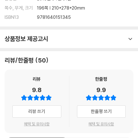
ension question을 통해 마무리 학습
쪽수, 무게, 크기
196쪽 | 210*278*20mm
ISBN13
9781640151345
상품정보 제공고시
리뷰/한줄평
50
리뷰
한줄평
9.8
9.9
리뷰 쓰기
한줄평 쓰기
혜택 및 유의사항
혜택 및 유의사항