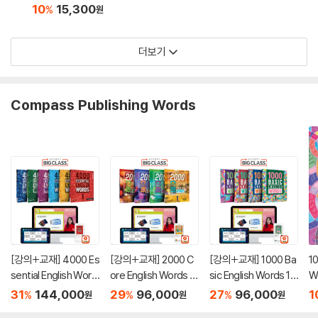
10
15,300
%
원
더보기
Compass Publishing Words
[강의+교재] 4000 Es
[강의+교재] 2000 C
[강의+교재] 1000 Ba
10
sential English Word
ore English Words 1
sic English Words 1~
W
s 1~6, 2nd Edition 패
~4 패키지
4 패키지
o
31
144,000
29
96,000
27
96,000
1
%
%
%
원
원
원
키지