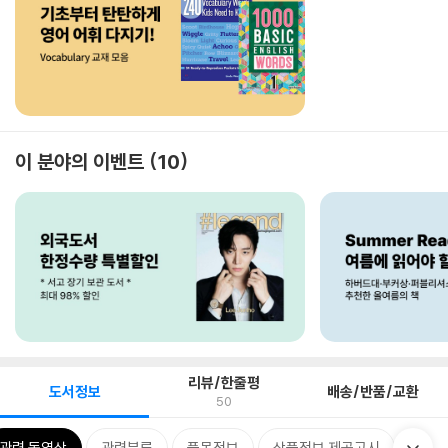
이 분야의 이벤트
10
리뷰/한줄평
도서정보
배송/반품/교환
50
관련 동영상
관련분류
품목정보
상품정보 제공고시