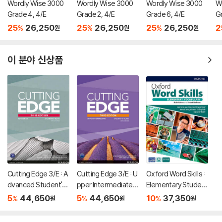
Wordly Wise 3000
Wordly Wise 3000
Wordly Wise 3000
W
Grade 4, 4/E
Grade 2, 4/E
Grade 6, 4/E
Gr
25
26,250
25
26,250
25
26,250
2
%
%
%
원
원
원
이 분야 신상품
Cutting Edge 3/E : A
Cutting Edge 3/E : U
Oxford Word Skills :
dvanced Student's
pper Intermediate S
Elementary Student
Book & eBook with
tudent's Book & eB
Book with App, 2/E
5
44,650
5
44,650
10
37,350
%
%
%
원
원
원
Online Practice, Digi
ook with Online Prac
tal Resources
tice, Digital Resourc