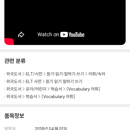
- 각 target word 별 생생한 이미지를 통해 쉽고 빠른 연상학습 효과
- 정확한 발음 및 듣기 연습을 위해, target words와 story를 수록한 M
P3 Audio 무료 제공
Unit Flow
STUDENT BOOK
Word List (2pages)
- 20개의 타겟단어 제시
관련 분류
- 쉽고 빠른 연산을 위해 예문에 맞는 이미지와 함께, 발음기호, 품사, 정의
및 예문 제공
외국도서
ELT/사전
듣기·읽기·말하기·쓰기
어휘/숙어
- 정확한 발음 및 듣기 연습을 위한 음원 수록 (QR코드)
외국도서
ELT 사전
듣기 읽기 말하기 쓰기
외국도서
유아/어린이
학습서
[Vocabulary 어휘]
Vocabulary Exercises (2pages)
외국도서
학습서
[Vocabulary 어휘]
- 20개의 target words를 활용한 다양한 연습문제를 통해, 단어의 의미
를 더욱 확고히 다짐
품목정보
Reading Passage & Reading Comprehension (2pages)
- 각 단원의 target word를 포함하는 reading passage와 compreh
발행일
2018년 04월 01일