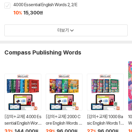
4000 Essential English Words 2, 2/E
10
15,300
%
원
더보기
Compass Publishing Words
[강의+교재] 4000 Es
[강의+교재] 2000 C
[강의+교재] 1000 Ba
10
sential English Word
ore English Words 1
sic English Words 1~
W
s 1~6, 2nd Edition 패
~4 패키지
4 패키지
o
31
144,000
29
96,000
27
96,000
1
%
%
%
원
원
원