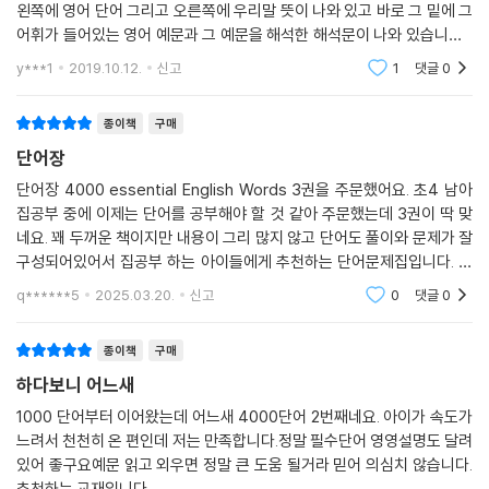
왼쪽에 영어 단어 그리고 오른쪽에 우리말 뜻이 나와 있고 바로 그 밑에 그
어휘가 들어있는 영어 예문과 그 예문을 해석한 해석문이 나와 있습니다...
개인적으로 이러한 스타일의 어휘책을 저는 좋아하지 않는데 그 이유는 저
y***1
2019.10.12.
신고
1
댓글
0
는 학생들을 가
종이책
구매
단어장
단어장 4000 essential English Words 3권을 주문했어요. 초4 남아
집공부 중에 이제는 단어를 공부해야 할 것 같아 주문했는데 3권이 딱 맞
네요. 꽤 두꺼운 책이지만 내용이 그리 많지 않고 단어도 풀이와 문제가 잘
구성되어있어서 집공부 하는 아이들에게 추천하는 단어문제집입니다. 올
해 3권, 4권 2바퀴씩 기본 돌리기가 목표네요 ㅎㅎ
q******5
2025.03.20.
신고
0
댓글
0
종이책
구매
하다보니 어느새
1000 단어부터 이어왔는데 어느새 4000단어 2번째네요. 아이가 속도가
느려서 천천히 온 편인데 저는 만족합니다.정말 필수단어 영영설명도 달려
있어 좋구요예문 읽고 외우면 정말 큰 도움 될거라 믿어 의심치 않습니다.
추천하는 교재입니다.