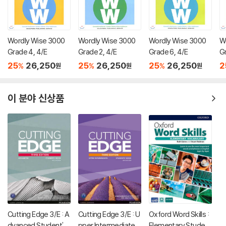
Wordly Wise 3000
Wordly Wise 3000
Wordly Wise 3000
W
Grade 4, 4/E
Grade 2, 4/E
Grade 6, 4/E
Gr
25
26,250
25
26,250
25
26,250
2
%
%
%
원
원
원
이 분야 신상품
Cutting Edge 3/E : A
Cutting Edge 3/E : U
Oxford Word Skills :
dvanced Student's
pper Intermediate S
Elementary Student