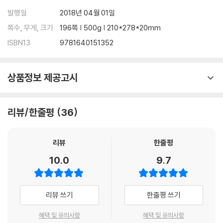
- 각 단원의 target word를 포함하는 reading passage와 compreh
발행일
2018년 04월 01일
ension question을 통해 마무리 학습
쪽수, 무게, 크기
196쪽 | 500g | 210*278*20mm
ISBN13
9781640151352
상품정보 제공고시
리뷰/한줄평
36
리뷰
한줄평
10.0
9.7
리뷰 쓰기
한줄평 쓰기
혜택 및 유의사항
혜택 및 유의사항