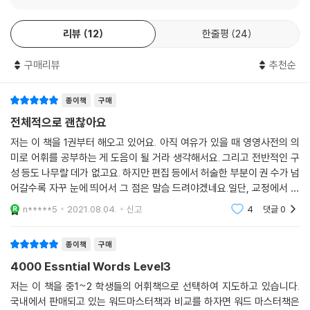
리뷰
12
한줄평
24
구매리뷰
추천순
종이책
구매
전체적으로 괜찮아요
저는 이 책을 1권부터 해오고 있어요. 아직 여유가 있을 때 영영사전의 의
미로 어휘를 공부하는 게 도음이 될 거라 생각해서요. 그리고 전반적인 구
성 등도 나무랄 데가 없고요. 하지만 편집 등에서 허술한 부분이 권 수가 넘
어갈수록 자꾸 눈에 띄어서 그 점은 말슴 드려야겠네요.일단, 교정에서 오
류가 눈에 띕니다. 사람이 하는 거라서 당연히 실수가 있을 수 있지요. 하지
n*****5
2021.08.04.
신고
4
댓글
0
만 아이들이
종이책
구매
4000 Essntial Words Level3
저는 이 책을 중1~2 학생들의 어휘책으로 선택하여 지도하고 있습니다.
국내에서 판매되고 있는 워드마스터책과 비교를 하자면 워드 마스터책은