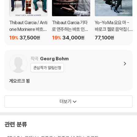
Thibaut Garcia / Anti
Thibaut Garcia 기타
Yo-Yo Ma 요요 마 -
one Moriniere 바흐:
로 연주하는 바흐 인스
바로크 첼로 음악집 (Si
골드베르크 변주곡 (B
퍼레이션 (Bach Inspir
mply Baroque) [청록
19
37,500
19
34,000
77,100
%
%
원
원
원
ach: Goldberg Variat
ations) [UHQCD]
컬러 2LP]
ions) [SACD Hybrid]
작곡
Georg Bohm
관심작가 알림신청
게오르크 뵘
더보기
관련 분류