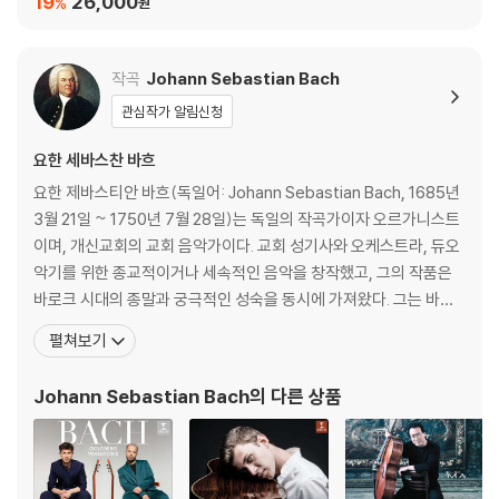
19
26,000
%
원
작곡
Johann Sebastian Bach
관심작가 알림신청
요한 세바스찬 바흐
요한 제바스티안 바흐(독일어: Johann Sebastian Bach, 1685년
3월 21일 ~ 1750년 7월 28일)는 독일의 작곡가이자 오르가니스트
이며, 개신교회의 교회 음악가이다. 교회 성기사와 오케스트라, 듀오
악기를 위한 종교적이거나 세속적인 음악을 창작했고, 그의 작품은
바로크 시대의 종말과 궁극적인 성숙을 동시에 가져왔다. 그는 바로
크 시대의 최후에 위치하는 대가로서, 일반적인 작품은 독일음악의
펼쳐보기
전통에 깊이 뿌리박고 있을 뿐 아니라, 그 위에 이탈리아나 프랑스의
양식을 채택하고 그것들을 융합하여 독자적 개성적인 음악을 창조하
Johann Sebastian Bach
의 다른 상품
였다. 종교적 작품은 기존 구교 음