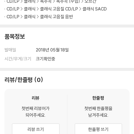
CD/LP
클래식
독주곡
독주곡 (수입)
오르간
CD/LP
클래식
클래식 고음질 CD/LP
클래식 SACD
CD/LP
클래식
클래식 고음질 음반
품목정보
발매일
2018년 05월 18일
시간/무게/크기
크기확인중
리뷰/한줄평
0
리뷰
한줄평
첫번째 리뷰어가
첫번째 한줄평을
되어주세요.
남겨주세요.
리뷰 쓰기
한줄평 쓰기