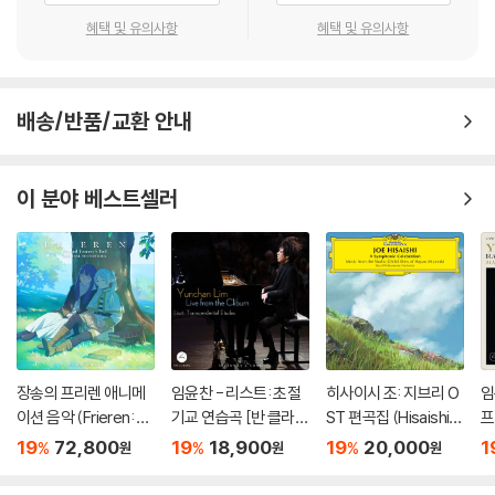
혜택 및 유의사항
혜택 및 유의사항
배송/반품/교환 안내
이 분야 베스트셀러
장송의 프리렌 애니메
임윤찬 - 리스트: 초절
히사이시 조: 지브리 O
임
이션 음악 (Frieren: B
기교 연습곡 [반 클라이
ST 편곡집 (Hisaishi J
프
eyond Journey's En
번 콩쿠르 실황 녹음]
oe: Symphonic Cele
[
19
72,800
19
18,900
19
20,000
1
%
%
%
원
원
원
d - Original Soundtr
bration)
황
ack) [블루 & 그린 컬
o