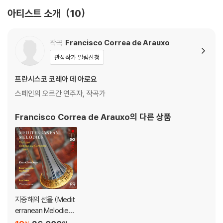
아티스트 소개
10
작곡
Francisco Correa de Arauxo
관심작가 알림신청
프란시스코 코레아 데 아로요
스페인의 오르간 연주자, 작곡가
Francisco Correa de Arauxo
의 다른 상품
지중해의 선율 (Medit
erranean Melodies)
[SACD Hybrid]