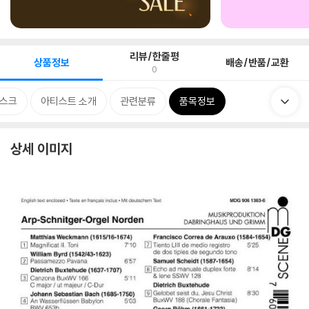
리뷰/한줄평
상품정보
배송/반품/교환
0
스크
아티스트 소개
관련분류
품목정보
상세 이미지