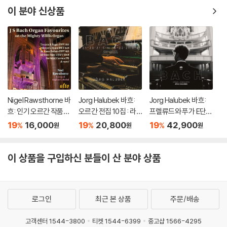
러 2LP]
O
이 분야 신상품
Nigel Rawsthorne 바
Jorg Halubek 바흐:
Jorg Halubek 바흐:
흐: 인기 오르간 작품집
오르간 전집 10집 : 라
프렐류드와 푸가 E단조
(Bach: Organ Favour
이프치히와 레겐스부
BWV 548 (Bach: Or
19
16,000
19
20,800
19
42,900
%
%
%
원
원
원
ites On the Mighty
르크 (Bach: Works f
gan Landscapes) [L
Willis Organ)
or Organ Vol.10 - Lei
P]
pzig & Regensburg)
이 상품을 구입하신 분들이 산 분야 상품
로그인
최근 본 상품
주문/배송
고객센터 1544-3800
티켓 1544-6399
중고샵 1566-4295