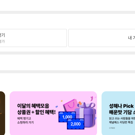
팔기
내 
불가