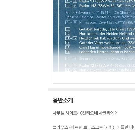
음반소개
사무엘 샤이트: <칸티오네 사크라에>
클라우스-마르틴 브레스고트(지휘), 베를린 