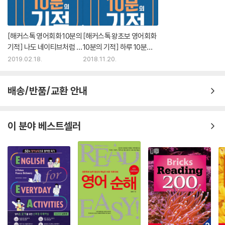
[해커스톡 영어회화 10분의
[해커스톡 왕초보 영어회화
기적] 나도 네이티브처럼 말
10분의 기적] 하루 10분으
할 수 있다
로 왕초보 탈출
2019.02.18.
2018.11.20.
배송/반품/교환 안내
이 분야 베스트셀러