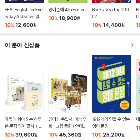
EEA : English for Eve
영어순해 4th Edition
Bricks Reading 200
B
ryday Activities 일상
L2
L1
10
18,900
%
원
표현 낭독편
10
12,600
10
14,400
1
%
%
원
원
이 분야 신상품
마음에 힘이 되는 하루
영어 낭독필사: 이솝 우
1812개의 믿을 수 있는
데
한 문장 영어 필사 + 마
화+그림 동화+안데르
영어 문장
1
음이 단단해지는 하루
센 동화 세트
10
39,600
10
45,360
10
25,200
%
%
%
원
원
원
한 문장 일본어 필사 세