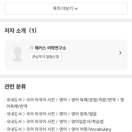
Day 7 I’m not saying ~ ~라고 말하는 게 아니야
목차 더보기
Day 8 I’m (not) talking about ~ ~에 대해 얘기하고 있어(있는 게 아
니야)
Day 9 Are you talking about ~? 너 ~에 대해 얘기하는 거야?
저자 소개
1
Day 10 Are you planning to ~? 너 ~할 계획이야?
[I was 패턴]
저
해커스 어학연구소
Day 11 I was no longer ~ 나 더 이상 ~이지 않았어
관심작가 알림신청
Day 12 I was asked to ~ 나 ~해 달라고 요청받았어
Day 13 I was supposed to ~ 나 ~하기로 되어 있었어
Day 14 I wasn’t supposed to ~ 나 ~하면 안 되는 거였어
Day 15 I was thinking about ~ 나 ~할까 생각했어
관련 분류
Day 16 I wish I were ~ 내가 ~라면 좋겠어
국내도서
국어 외국어 사전
영어
영어 독해/문법/작문/번역
영
[It’s / That’s / This is 패턴]
어독해/번역
Day 17 It’s important to ~ ~하는 것은 중요해
국내도서
국어 외국어 사전
영어
영어 청취/발음
Day 18 It’s about how ~ 어떻게/얼마나 ~하는지가 중요해
국내도서
국어 외국어 사전
영어
영어입문서/학습법
Day 19 It was too late to ~ ~하기엔 너무 늦었었어
국내도서
국어 외국어 사전
영어
영어 어휘/Vocabulary