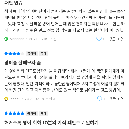
Day 62 How long have you been ~? ~인지 얼마나 됐어?
패턴 연습
받아보세요.
Day 63 When was the last time ~? 마지막으로 ~한 게 언제야?
6) 매일 영어회화 표현
책 제목에 '기적'이런 단어가 들어가는 걸 좋아하지 않는 편인데 10분 동안
Day 64 Why do you think ~? 왜 ~라고 생각해?
패턴을 반복한다는 점이 맘에 들어서 아주 오래간만에 영어공부를 시도해
하루에 하나씩 영어회화 표현을 대화문, 음성 강의와 함께 익혀 보세요.
보았다. 학창 시절 배운 영어 단어는 꽤 많은 편이지만 막상 의사 표현을 하
7) 오늘의 영어 10문장
[I will/would 패턴]
려고 하면 아주 쉬운 말도 선뜻 입 밖으로 나오지 않는 현실이라 미국인들
오늘 학습할 패턴과 해당 패턴이 쓰인 문장 10개를 원어민의 음성 MP3와
Day 65 You’ll be able to ~ 너는 ~ 할 수 있을 거야
이 가장 많이 쓰는 패턴을 반복해서 연습하는 과정이 필요하다 판단되었
함께 공부할 수 있어요.
b******l
2021.05.09.
신고
3
댓글
0
Day 66 I’d rather ~ 차라리 ~할래
다.
8) 전문가의 1:1 스피킹 케어
Day 67 I would say ~ ~라고 할 수 있어
매일 새로운 표현과 발음 학습 후, 내 발음을 녹음해 업로드하고 영어회화
종이책
구매
Day 68 I wouldn’t mind ~ 나는 ~ 상관없어
선생님의 1:1 첨삭을 받아보세요.
영어좀 잘해보자 좀
Day 69 I wouldn’t be surprised if ~ ~라고 해도 놀라지 않을 거야
※ 추가 학습자료 4) ~ 8)은 해커스톡 사이트(HackersTalk.co.kr)에서
Day 70 You would have to ~ 너는 ~해야 할 거야
아 영어회화 멀고도험한가 늘 어렵게만 해서 그런가 이 책은 짧게짧게 패
이용 가능
Day 71 You wouldn’t believe ~ 너는 ~을 믿지 않을 거야
턴으로 이루어져 이 공식만알아도 여기저기 쓸모있게 책을 짜임새있게 만
들어 놓았다. 일단 이책이라도 통한권씹어먹어보자.그렇게 어렵지 않기에
이 한권 달달 외고 다음 좀더 난이도 있는 책으로 넘어가는 것도 방법이다.
[I can/could 패턴]
각종 동영상 강좌도 마련되어있으니 참고해보는 것도 나쁘지 않을 것 같
Day 72 Can you help me ~? ~ 좀 도와줄래?
l****s
2020.02.18.
신고
1
댓글
0
다. 10분의 기적
Day 73 Can you tell me ~? ~를 알려 줄래?
Day 74 I can’t say ~ ~라고는 못하겠어
종이책
구매
Day 75 I can’t believe ~ ~을 믿을 수 없어
해커스톡 영어 회화 10분의 기적 패턴으로 말하기
Day 76 I can’t tell ~ ~를 말할 수 없어