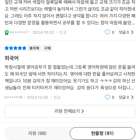
일단 교재 커버 색깔이 알록달록 예뻐서 마음에 들고 교재 크기가 조금 작
Day 77 I can’t imagine ~ ~을 상상할 수 없어
고 저번 시리즈보다는 레벨이 높아져서 그런가 글자도 조금 같이 작아졌네
Day 78 I can’t help but ~ ~하지 않을 수 없어
요. 그래도 아주 작지 않아서 괜찮다고 생각을 합니다. 여러 가지 다양한 패
Day 79 I can’t afford to ~ ~할 여유가 없어
턴과 다양한 문장을 활용하면서 공부를 할 수 있다는 점이 마음에 들었고
Day 80 I could tell ~ 나는 ~을 알 수 있었어
단지 MP3 파일 녹음 원어민 영어 읽는 속도가 약간은 빠른 듯 하여 살짝
h******7
2024.10.02.
신고
0
댓글
0
Day 81 I could have been ~ 나는 ~일수도 있었어
은 아쉬웠지만
[I may/might 패턴]
종이책
구매
Day 82 May I help you ~ 제가 ~을 도와드릴까요?
외국어
Day 83 You might have ~ 너는 ~이었을지도 몰라
학창시절에 영어공부가 참 힘들었는데 그토록 영어학원에 많은 돈을 들여
Day 84 You might think ~ 너는 ~라고 생각할지도 몰라
도 왜 외국인 앞에 서면 작아지는지.. 영어에 대한 한을 풀어보려고 시작한
Day 85 I might be able to ~ 나는 ~할 수 있을지도 몰라
책입니다. 10분 강의가 참 재미있어요. 웃기기도 하고 ㅋㅋㅋ 강의 하신 선
생님들이 진짜 티키타카가 재미있어요 강의 듣다가 육성으로 터집니다.
[I should/must 패턴]
ㅋㅋㅋ 한번 경험해보세요^^ 다른 시리즈로도 영어공부를 계속 해볼까 합
h******8
2023.10.06.
신고
0
댓글
0
Day 86 I should be able to ~ 나는 꼭 ~할 수 있을 거야
니다.
Day 87 I should have known ~ 나는 ~을 알았어야 했어
리뷰 전체보기
Day 88 You should know ~ 너는 ~ 알아야 해
Day 89 You should have seen ~ 너는 ~을 봤어야 했어
Day 90 I must say ~ 나는 ~라고 꼭 말해야겠어
리뷰
98
한줄평
81
Day 91 I must admit ~ 나는 ~을 인정해야겠어