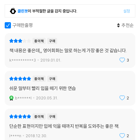
클린봇
이 부적절한 글을 감지 중입니다.
설정
[표현이 더 풍부해지는 추가 패턴]
Day 92 I feel like ~ ~인 것 같은 기분이야
구매한줄평
추천순
Day 93 It seems like ~ ~인듯해
Day 94 I like the way ~ 나는 ~ 그대로가 좋아
종이책
구매
Day 95 I wonder if ~ 나는 ~인지 궁금해
Day 96 Do you mind if I ~? 내가 ~해도 괜찮을까?
책 내용은 좋은데,, 영어회화는 말로 하는게 가장 좋은 것 같습니다.
Day 97 I used to ~ 나 예전에 ~했어
k**********3
2019.01.01.
3
Day 98 I look forward to ~ 나는 ~이 기대돼
Day 99 I came up with ~ 내가 ~을 생각해냈어
종이책
구매
Day 100 Make sure ~ 절대 ~하지 마 / 꼭 ~해
쉬운 말부터 빨리 입을 떼기 위한 연습
별책 10분 스피킹 핸드북
b******l
2020.05.31.
2
종이책
구매
단순한 표현이지만 입에 익을 때까지 반복을 도와주는 좋은 책.
l****n
2018.12.30.
2