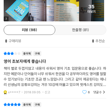
4) 우리 말만 보고 앞에서 학습한 영어 문장 말해보며 탄탄하게 복습하기
Day 48 I think I should ~ 나 ~해야 할 것 같아
35
5) 오늘 배운 패턴이 사용된 영화/드라마 속 실제 대화문으로 네이티브처
Day 49 I don’t think I should ~ 나 ~하면 안 될 것 같아
더보기
럼 말해보기
Day 50 I never thought ~ 나 ~거라고 생각도 못했어
3
2
Day 51 I thought it was ~ ~였다고 생각했어
5. 영어 왕초보 탈출하고 네이티브처럼 말하게 해주는 추가 학습자료 8종
Day 52 Don’t even think about ~ ~할 생각도 하지 마
리뷰
98
한줄평
81
제공(해커스톡 HackersTalk.co.kr)
1) 팟캐스트 강의
[Who / What 패턴]
구매리뷰
추천순
언제 어디서나 팟캐스트 강의를 들으며 더 쉽고 재밌게 공부할 수 있어요.
Day 53 Who’s going to ~? 누가 ~할까?
2) 모바일 학습 페이지
Day 54 Who would ~? 누가 ~하겠어?
종이책
구매
본문 속 QR코드를 찍으면 오늘 학습 내용에 대한 원어민의 음성 MP3, 음
Day 55 What if ~? 만약 ~하면 어떨까/어쩌지?
성 강의를 들을 수 있어 언제 어디서나 모바일로 학습할 수 있어요.
영어 초보자에게 좋습니다
Day 56 What kind of ~? ~은 어떤 유형이야/종류야?
3) 별책 [10분 스피킹 핸드북]
책이 별로 두껍지않고 내용이 쉬워서 영어 기초 입문용으로 좋습니다. 하
Day 57 What do you say to ~? ~은 어때?
한 손에 쏙 들어오는 핸드북을 항상 휴대하고 다니면서 패턴과 문장을 10
지만 예문이나 단어들이 너무 쉬워서 한권을 다 공부하더라도 영어를 말할
Day 58 What makes you ~? 무엇이 너를 ~하게 해?
분씩 부담 없이 공부하세요.
수 있기보다는 기초만 조금 뗀 느낌입니다. 그리고 같이 제공된다는 제니
4) 예문 & 대화문 MP3
리 선생님의 유튜브강의는 겨우 10강에 머물고 있으며 팟캐스트 강의도 4
[How / When / Why 패턴]
책에 수록된 예문 & 대화문을 원어민의 발음, 억양, 속도로 듣고 따라하면
9강까지밖에 안올라온 채로 2권의 강의를 시작하더군요. 선전은 요란한데
x*****7
2018.09.05.
신고
6
댓글
0
Day 59 How come ~? 어째서 ~일 수 있어?
출판사에서 조금
서 네이티브처럼 말해보세요.
Day 60 How do you know ~? 어떻게 ~를 알아?
5) 스피킹 레벨테스트
Day 61 How do you like ~? ~이 맘에 들어?
종이책
구매
간단한 테스트 후 내 회화 실력 진단은 물론 솔루션과 맞춤 강의까지 추천