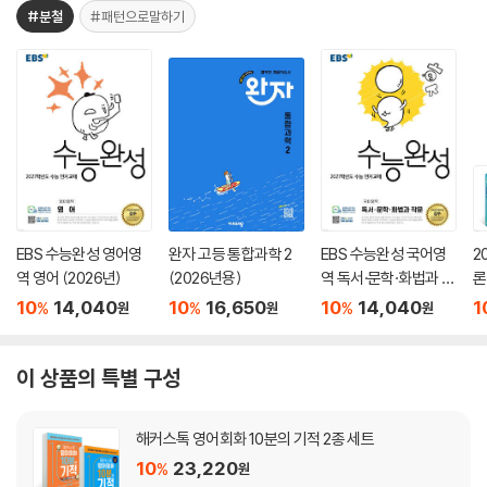
#분철
#패턴으로말하기
EBS 수능완성 영어영
완자 고등 통합과학 2
EBS 수능완성 국어영
2
역 영어 (2026년)
(2026년용)
역 독서·문학·화법과 작
론
문 (2026년)
(
10
14,040
10
16,650
10
14,040
1
%
%
%
원
원
원
이 상품의 특별 구성
해커스톡 영어회화 10분의 기적 2종 세트
10
23,220
%
원