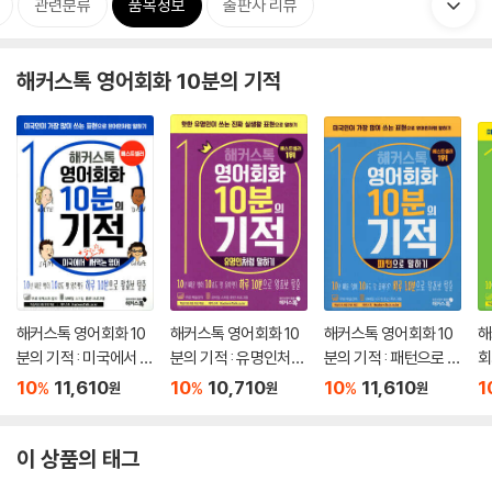
관련분류
품목정보
출판사 리뷰
해커스톡 영어회화 10분의 기적
해커스톡 영어회화 10
해커스톡 영어회화 10
해커스톡 영어회화 10
해
분의 기적 : 미국에서 당
분의 기적 : 유명인처럼
분의 기적 : 패턴으로 말
회
장 써먹는 영어
말하기
하기
초
10
11,610
10
10,710
10
11,610
1
%
%
%
원
원
원
이 상품의 태그