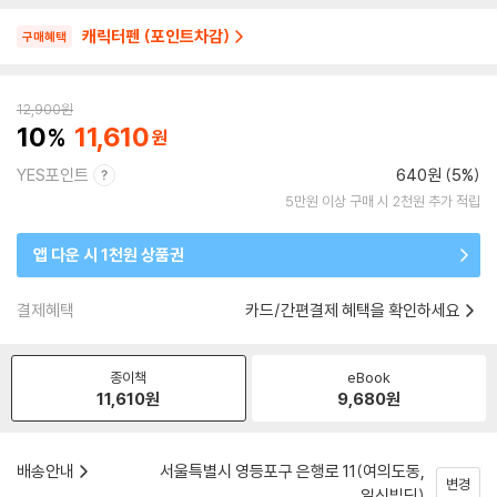
캐릭터펜 (포인트차감)
구매혜택
12,900
원
10
11,610
YES포인트
640원 (5%)
5만원 이상 구매 시 2천원 추가 적립
앱 다운 시 1천원 상품권
결제혜택
카드/간편결제 혜택을 확인하세요
종이책
eBook
11,610
원
9,680
원
배송안내
서울특별시 영등포구 은행로 11(여의도동,
변경
일신빌딩)