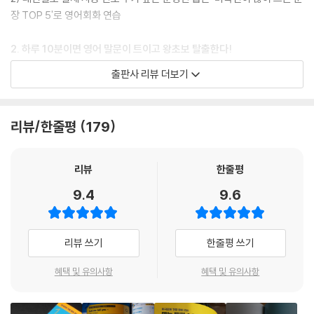
Day 35 I had no idea ~ 나 ~인지 전혀 몰랐어
장 TOP 5'로 영어회화 연습
Day 36 It has nothing to do with ~ ~과는 상관없어
2. 하루 10분이면 영어 말문이 트이고 왕초보 탈출한다!
[Let me 패턴]
1) 10년 배운 영어 10초도 말 못하면? 하루에 딱 10분으로 왕초보 탈출
Day 37 Let me know ~ ~인지 알려줘
출판사 리뷰 더보기
2) 출퇴근 길에, 점심 시간에, 이동 중에, 자기 전에 10분만 공부하면 나도
Day 38 Let me see ~ ~를 확인해 볼게
영어 말문트기 성공
Day 39 Let me tell you ~ 너에게 ~을 말해줄게
Day 40 I’ll let you know ~ 너한테 ~ 알려줄게
리뷰/한줄평
179
3. 책+모바일 학습+무료 강의까지 한번에!
1) 모바일 학습 페이지와 무료 강의를 통해 책에 수록된 패턴과 문장을 보
[I want/know 패턴]
다 효과적으로 공부
리뷰
한줄평
Day 41 I want you to ~ 네가 ~하면 좋겠어
2) 본문 속 QR코드를 찍으면 오늘 학습할 내용을 보고 원어민의 음성 MP
Day 42 I don’t want you to ~ 네가 ~하지 않으면 좋겠어
9.4
9.6
3, 음성 강의 청취 가능
Day 43 Do you want me to ~? 내가 ~하면 좋겠어?
Day 44 I know how to ~ 나 ~하는 방법을 알아
4. 영어회화 10분의 기적 학습법
Day 45 Do you know how to ~? 너 ~하는 방법 알아?
리뷰 쓰기
한줄평 쓰기
1) 매일 그 날 배울 '미국인이 가장 많이 쓰는 패턴' 확인하기
Day 46 Do you know what ~? 너 ~ (무엇)인지 알아?
2) 원어민 음성 MP3 & 무료 강의로 학습 효과 높이기
혜택 및 유의사항
혜택 및 유의사항
Day 47 Did you know ~? 너 ~ 알고 있었어?
3) 오늘 학습할 패턴이 쓰인 문장을 '미국인이 많이 쓰는 문장 TOP 5'로
익히며 회화 실력 기르기
[I think 패턴]