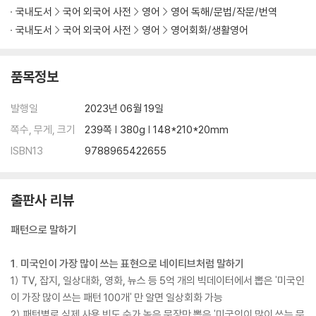
Day 20 It’s possible ~ ~할 가능성이 있어
국내도서
국어 외국어 사전
영어
영어 독해/문법/작문/번역
Day 21 That’s because ~ 그건 ~때문이야
국내도서
국어 외국어 사전
영어
영어회화/생활영어
Day 22 This is the first ~ 이번/이것이 처음 ~야
Day 23 This is one of ~ 이건 ~중에 하나야
품목정보
[There’s 패턴]
Day 24 There’s been ~ ~가 있었어
발행일
2023년 06월 19일
Day 25 There’s no need to ~ ~할 필요 없어
쪽수, 무게, 크기
239쪽 | 380g | 148*210*20mm
Day 26 There’s no reason to ~ ~할 이유가 없어
ISBN13
9788965422655
Day 27 There was no way to ~ ~할 방법이 없었어
Day 28 There’s something ~ ~인 게 있어
출판사 리뷰
[I have 패턴]
Day 29 I’ve seen ~ 나 ~ 봤어
패턴으로 말하기
Day 30 I haven’t seen ~ 나 ~ 못 봤어
Day 31 I’ve come to ~ 나 ~하러 왔어
1. 미국인이 가장 많이 쓰는 표현으로 네이티브처럼 말하기
Day 32 I’ve decided to ~ 나 ~하기로 했어
1) TV, 잡지, 일상대화, 영화, 뉴스 등 5억 개의 빅데이터에서 뽑은 '미국인
Day 33 You’d better ~ 너 ~하는 게 좋을 거야
이 가장 많이 쓰는 패턴 100개' 만 알면 일상회화 가능
Day 34 You’d better not ~ 너 ~하지 않는 게 좋을 거야
2) 패턴별로 실제 사용 빈도 수가 높은 문장만 뽑은 '미국인이 많이 쓰는 문