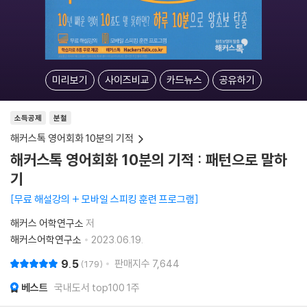
미리보기
사이즈비교
카드뉴스
공유하기
소득공제
분철
해커스톡 영어회화 10분의 기적
해커스톡 영어회화 10분의 기적 : 패턴으로 말하
기
무료 해설강의 + 모바일 스피킹 훈련 프로그램
해커스 어학연구소
저
해커스어학연구소
2023.06.19.
9.5
판매지수
7,644
179
베스트
국내도서 top100 1주