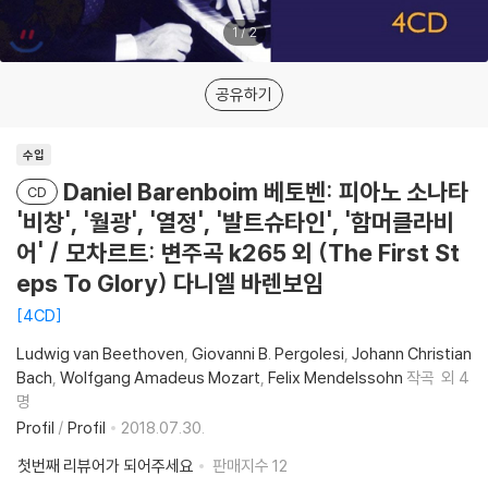
1
/
2
공유하기
수입
Daniel Barenboim 베토벤: 피아노 소나타
CD
'비창', '월광', '열정', '발트슈타인', '함머클라비
어' / 모차르트: 변주곡 k265 외 (The First St
eps To Glory) 다니엘 바렌보임
4CD
Ludwig van Beethoven
Giovanni B. Pergolesi
Johann Christian
Bach
Wolfgang Amadeus Mozart
Felix Mendelssohn
작곡
외 4
명
Profil
/
Profil
2018.07.30.
첫번째 리뷰어가 되어주세요
판매지수
12