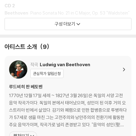
CD 2
Beethoven
: Piano Sonata No. 21 in C Major, Op. 53 "Waldstein"
Beethoven
: Piano Sonata No. 32 in C minor, Op. 111
구성 더보기
CD 3
Beethoven
: Piano Sonata No. 29 in B flat Major, Op. 106 "Hamm
아티스트 소개
9
erklavier"
CD 4
작곡
Ludwig van Beethoven
J.S.Bach
: Piano Sonata in B flat Major, Op. 17/6
관심작가 알림신청
Pergolesi
: Piano Sonata in B flat Major
Pergolesi
: Piano Sonata in G Major
루드비히 판 베토벤
Mozart
: 12 Variations in C Major on "Ah, Vous Dirai-Je, Maman",
1770년 12월 17일 세례 ~ 1827년 3월 26일)은 독일의 서양 고전
K.265 (300e)
음악 작곡가이다. 독일의 본에서 태어났으며, 성인이 된 이후 거의 오
Mendelssohn
: Capriccio (Scherzo) in F Sharp minor, Op. 5 (M
스트리아 빈에서 살았다. 감기와 폐렴으로 인한 합병증으로 투병하다
WV U 50)
가 57세로 생을 마친 그는 고전주의와 낭만주의의 전환기에 활동한
Brahms
: Intermezzo in C Major, Op. 119/3
주요 음악가이며, 작곡가로 널리 존경받고 있다. "음악의 성인(聖
Kabalebsky
: Piano Sonata in CV Major, Op. 13/1
人)" 또는 "악성"(樂聖)이라는 별칭으로 불리기도 한다. 가장 잘 알
펼쳐보기