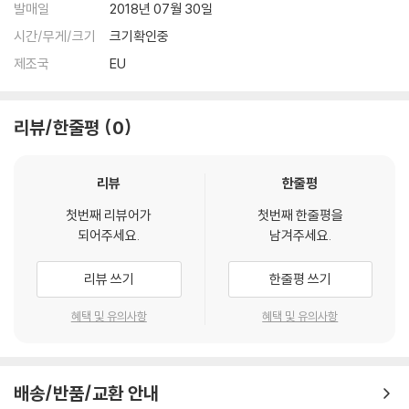
발매일
2018년 07월 30일
시간/무게/크기
크기확인중
제조국
EU
리뷰/한줄평
0
리뷰
한줄평
첫번째 리뷰어가
첫번째 한줄평을
되어주세요.
남겨주세요.
리뷰 쓰기
한줄평 쓰기
혜택 및 유의사항
혜택 및 유의사항
배송/반품/교환 안내