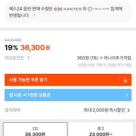
예스24 음반 판매 수량은
와
집계에
반영됩니다.
44,800
원
19
36,300
YES포인트
360원 (1%)
마니아추가적립
5만원 이상 구매 시 2천원 추가 적립
사용 가능한 쿠폰 받기
앱 다운 시 1천원 상품권
결제혜택
최대 2,000원 즉시할인
CD
중고
36,300
원
23,000
원~