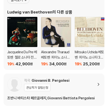
Shostakovich
: From 24 Preludes for Piano, Op. 34
려진 작품으로는 《교향곡 5번》, 《교향곡 6번》, 《교향곡 9번》, 《비창
소나타》, 《월광 소나타》,등이 있다. 베토벤의 조부는 21세의 나이에
Ludwig van Beethoven
의 다른 상품
브라반트 오스트
Jacqueline Du Pre 베
Alexandre Tharaud
Mitsuko Uchida 베토
토벤: 첼로 소나타 전집
베토벤: 피아노 소나타
벤: 피아노 소나타 30-
(Beethoven: Cello S
30, 31, 32번 (Beetho
32번 (Beethoven: Pi
19
42,900
19
34,000
19
25,200
%
%
%
원
원
원
onata Complete Wo
ven: Piano Sonatas
ano Sonatas Opp 10
rks) [HQCD]
Opp. 109, 110, 111) [U
9 110 & 111)
HQCD]
작곡
Giovanni B. Pergolesi
관심작가 알림신청
조반니 바티스타 페르골레지,Giovanni Battista Pergolesi