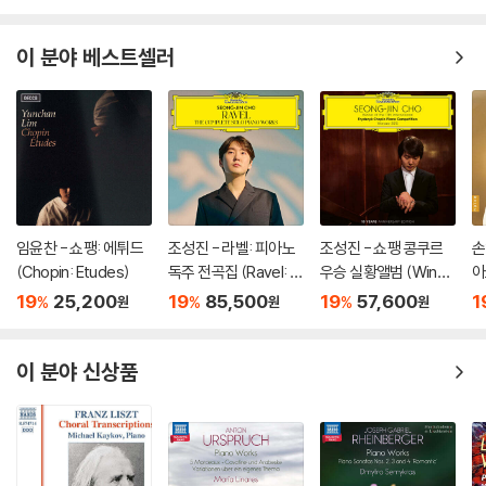
이 분야 베스트셀러
임윤찬 - 쇼팽: 에튀드
조성진 - 라벨: 피아노
조성진 - 쇼팽 콩쿠르
손
(Chopin: Etudes)
독주 전곡집 (Ravel: T
우승 실황앨범 (Winne
아
he Complete Solo Pi
r of the 17th Internat
za
19
25,200
19
85,500
19
57,600
1
%
%
%
원
원
원
ano Works) [3LP]
ional Fryderyk Chopi
o
n Piano Competitio
n) [2LP]
이 분야 신상품