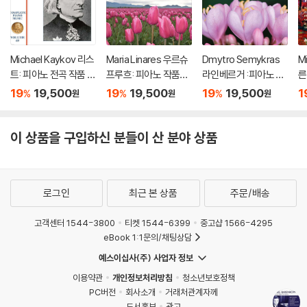
Michael Kaykov 리스
Maria Linares 우르슈
Dmytro Semykras
M
트: 피아노 전곡 작품 6
프루흐: 피아노 작품집
라인베르거 :피아노 작
른
9집 (Liszt: Complet
(Urspruch: Piano Wo
품 (Rheinberger: Pia
(V
19
19,500
19
19,500
19
19,500
1
%
%
%
원
원
원
e Piano Music Vol. 6
rks - Romantic Pian
no Works - Romanti
s 
9)
o Vol. 6)
c Piano Vol. 10)
d
이 상품을 구입하신 분들이 산 분야 상품
로그인
최근 본 상품
주문/배송
고객센터 1544-3800
티켓 1544-6399
중고샵 1566-4295
eBook 1:1문의/채팅상담
예스이십사(주) 사업자 정보
이용약관
개인정보처리방침
청소년보호정책
PC버전
회사소개
거래처관계자께
도서홍보
광고