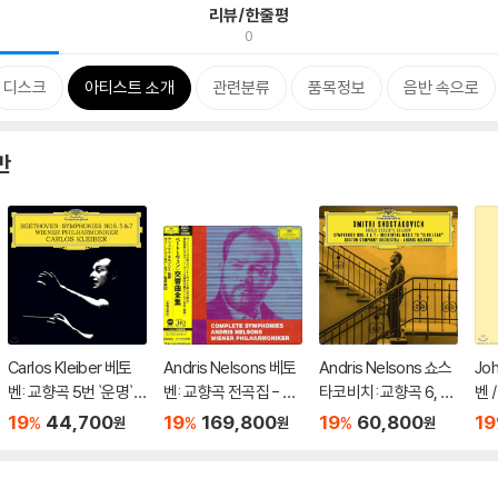
리뷰/한줄평
0
디스크
아티스트 소개
관련분류
품목정보
음반 속으로
반
Carlos Kleiber 베토
Andris Nelsons 베토
Andris Nelsons 쇼스
Jo
벤: 교향곡 5번 `운명`,
벤: 교향곡 전곡집 - 안
타코비치: 교향곡 6, 7
벤 
7번 - 카를로스 클라이
드리스 넬손스 (Beeth
번, '리어 왕' (Shostak
린 
19
44,700
19
169,800
19
60,800
19
%
%
%
원
원
원
버 (Beethoven: Sym
oven: Complete Sy
ovich: Symphony O
르치
phonies Op.67, Op.9
mphonies)
p.54, Op.60, 'King L
oli
2)
ear')
30-