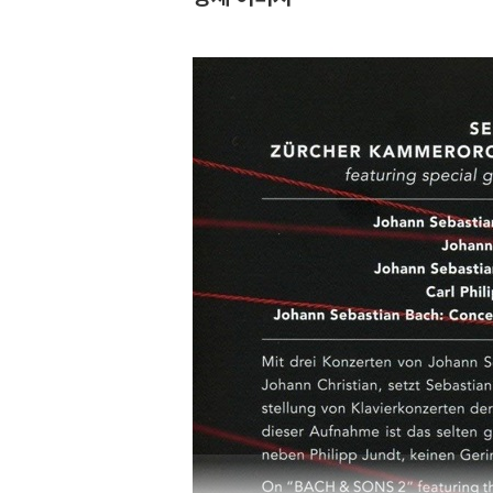
& Op. 27/2 'Moonligh
t')