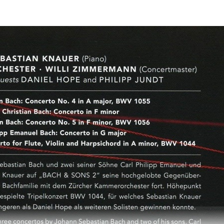
n S
76