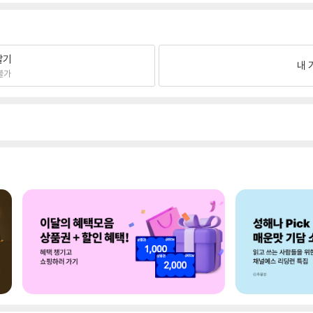
팔기
내 
불가