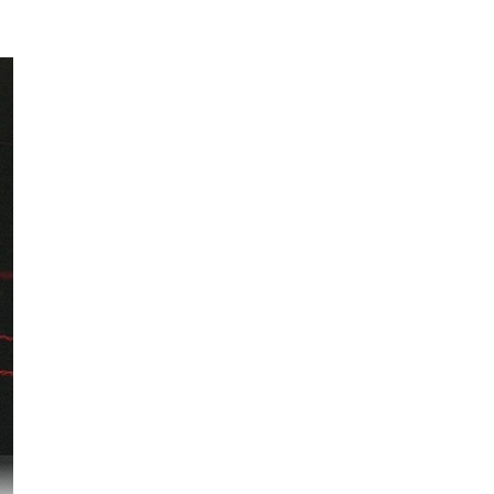
onata No.24 KV.3
)