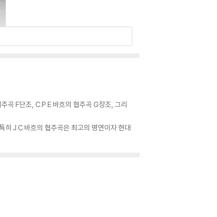
F단조, C.P.E.바흐의 협주곡 G장조, 그리
특히 J.C.바흐의 협주곡은 최고의 명연이자 현대