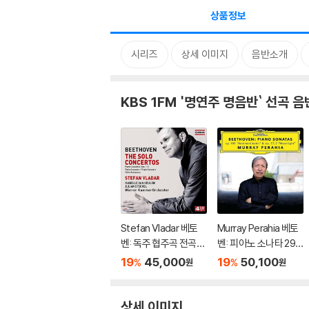
상품정보
시리즈
상세 이미지
음반소개
KBS 1FM '명연주 명음반` 선곡 음
Stefan Vladar 베토
Murray Perahia 베토
벤: 독주 협주곡 전곡집
벤: 피아노 소나타 29
(Beethoven:The So
번 '함머클라비어', 14
19
45,000
19
50,100
%
%
원
원
lo Concertos) 슈테판
번 '월광' (Beethove
블라다르, 빈 캄머오케
n: Piano Sonatas Op.
스트라
106 'Hammerklavier'
상세 이미지