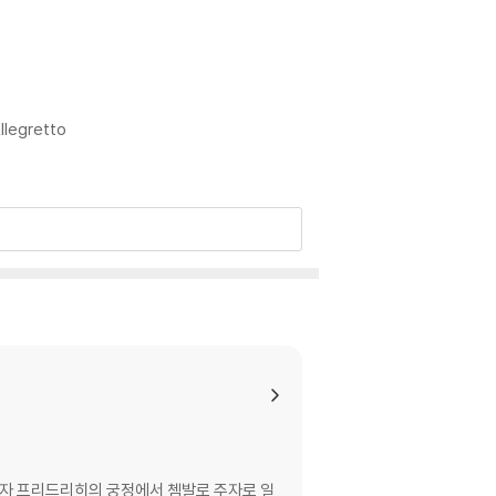
Allegretto
태자 프리드리히의 궁정에서 쳄발로 주자로 일