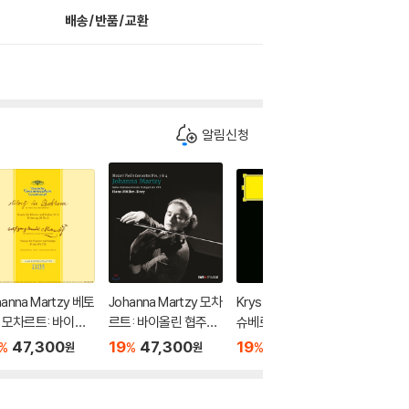
배송/반품/교환
알림신청
hanna Martzy 베토
Johanna Martzy 모차
Krystian Zimerman
앙드레 
/ 모차르트: 바이올
르트: 바이올린 협주곡
슈베르트: 피아노 소나
한 첼로 
소나타 - 요한나 마
3번, 4번 - 요한나 마르
타 20번, 21번 (Schub
피닉스 컬
47,300
19
47,300
19
50,100
19
5
%
%
%
%
원
원
원
 (Beethoven: Vi
치 (Mozart: Violin Co
ert: Piano Sonatas
ello)
n Sonata No.8 Op.
ncertos) [LP]
D.959, D.960)
3 / Mozart: Violi