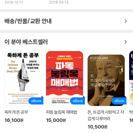
8위
연속 1위
2018.10.11.
2018.09.13.
배송/반품/교환 안내
이 분야 베스트셀러
독하게 돈 공부
파동 눌림목 매매법
돈, 뜨겁게 사랑하고 차
박
갑게 다루어라
16,100
15,000
1
원
원
10,500
원