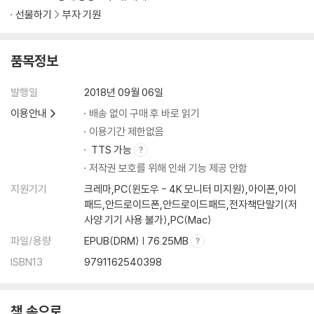
매매가와 전세가를 활용하자
선물하기
부자 기원
첫 번째, 매매가는 하락하지만 전세가는 상승할 때 | 두 번째, 매매가와 전
세가가 동반 상승할 때 | 세 번째, 매매가는 상승하지만 전세가는 정체될
때 | 네 번째, 매매가와 전세가가 정체될 때 | 부동산 사이클에 따른 상황 판
품목정보
단
발행일
2018년 09월 06일
입주물량을 눈여겨보자
이용안내
배송 없이 구매 후 바로 읽기
입주물량은 무엇이고 왜 중요한가 | 입주물량으로 무엇을 봐야 하나 | 인허
이용기간 제한없음
가 실적으로 입주물량 예측하기 | 입주물량 체크 시 주의사항
TTS 가능
저작권 보호를 위해 인쇄 기능 제공 안함
미분양, 청약경쟁률, 경매 낙찰가율을 체크하자
지원기기
크레마,PC(윈도우 - 4K 모니터 미지원),아이폰,아이
미분양 정보로 투자 타이밍 잡는 법 | 청약경쟁률로 타이밍 잡는 법 | 경매
패드,안드로이드폰,안드로이드패드,전자책단말기(저
낙찰가율로 타이밍 잡는 법
사양 기기 사용 불가),PC(Mac)
파일/용량
EPUB(DRM) | 76.25MB
제3장 어디를 사야 할까 1 (신도시)
기준이 있으면 흔들리지 않는다
ISBN13
9791162540398
종목별 키워드와 투자의 기본
책 속으로
종목별 투자 핵심 키워드 | 종목과 상관없이 무조건 알아야 하는 투자의 기