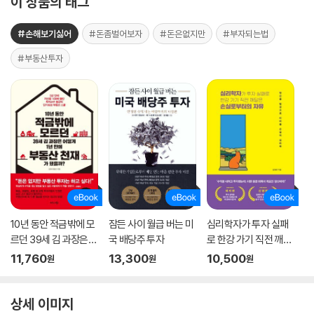
이 상품의 태그
#손해보기싫어
#돈좀벌어보자
#돈은없지만
#부자되는법
#부동산투자
10년 동안 적금밖에 모
잠든 사이 월급 버는 미
심리학자가 투자 실패
르던 39세 김 과장은
국 배당주 투자
로 한강 가기 직전 깨달
어떻게 1년 만에 부동산
은 손실로부터의 자유
11,760
13,300
10,500
원
원
원
천재가 됐을까?
상세 이미지