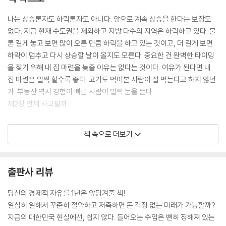
본
나는 상승론자도 하락론자도 아니다. 앞으로 계속 상승을 한다는 보장도
없다. 지금 현재 수도권을 제외하고 지방 다수의 지역은 하락하고 있다. 물
신도시 투자
론 길게 놓고 보면 많이 오른 만큼 하락을 하고 있는 것이고, 더 길게 보면
신도시를 이해하는 두 가지 포인트 | 신도시의 형성 과정 | 신도시의 가격
하락이 멈추고 다시 상승할 날이 올지도 모른다. 중요한 건 완벽한 타이밍
변화 | 신도시 투자 최대의 적, 편견 | 신도시 투자 성공에 필수적인 네 가지
을 찾기 위해 내 집 마련을 늦출 이유는 없다는 것이다. 여유가 된다면 내
기준
집 마련은 일찍 할수록 좋다. 고기도 먹어본 사람이 잘 먹는다고 하지 않던
가. 부동산 역시 경험이 빠른 사람이 일찍 눈을 뜬다.
제4장 어디를 사야 할까 2 (구도심)
제2장 언제 사고팔까
구도심 투자는 어떻게 할 것인가
구도심의 시세는 어떻게 움직이는가
신도시에 대한 편견을 버리고 있는 그대로의 가치만 바라본다면 신도시는
책 속으로 더보기
성공 확률이 매우 높다. 신도시는 태생부터 귀족 출신이다. 잘될 수밖에 없
구도심 투자에 성공하기 위해서는
는 신분을 날 때부터 보장받은 것이다. 그런데 A 신도시와 B 신도시가 있
구도심의 형성 과정 | 구도심의 사례별 투자 가치 | 구도심 투자 성공에 필
다고 가정했을 때 두 곳은 모두 동일하게 잘 될까? 그렇지 않다. 어떤 곳은
수적인 다섯 가지 기준
출판사 리뷰
매우 좋고, 어떤 곳은 같은 신도시여도 상위권 신도시들의 실적에 훨씬 못
미치는 경우도 많다. (중략) 신도시에서도 등급이 있다. 나는 아주 간단하
제5장 실전! 투자 성공을 위한 지역 분석
당신의 경제적 자유를 1년은 앞당겨줄 책!
게 네 가지의 기준을 적용한다.
초보자도 할 수 있는 셀프 지역 분석법
열심히 일해서 꾸준히 절약하고 저축하면 돈 걱정 없는 미래가 가능할까?
- 첫째, 사업 규모가 어떠한가?
지방 소도시 지역 분석법(인구 30만 이하) | 광역시 이상 지역 분석법(인
지금의 대한민국 현실에선, 쉽지 않다. 들어오는 수입은 뻔히 정해져 있는
- 둘째, 신도시를 만드는 주체는 누구인가?