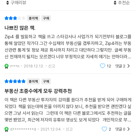
구매리뷰
추천순
--- 본문 중에서
칙별로 정리해놓은 것이다. 가격 사이클과 매매가/전세가, 입주 물량으로
매도매수 타이밍 잡는 방법부터 신도시와 구도심, 지방소도시, 광역시별
종이책
구매
투자 포인트 분석 방법, 빅데이터를 활용해 저평가된 아파트를 찾는 방법
나쁘진 않은 책.
까지 내 집 마련과 투자를 한 번에 해결하는 투자법이 이 책에 담겨 있다.
특히 저자는 특정인만 할 수 있는 구체적인 사례 대신에 데이터로 정리해
Zip4 를 발표하고 책을 쓰고 스타강사나 사업가가 되기전부터 블로그를
서 말할 수 있는 원칙들을 설명하고 싶었다고 한다. 이 책은 그런 의미에서
통해 알았던 작가다.그간 수십채의 부동산을 갭투자하고, Zip4라는 부동
산관련 통계 및 정보 제공 회사까지 차리고 대단하다.그렇지만.. 글쎄 부동
조금은 친절하지 않은데, 도표들도 많고 외워야(?) 하는 내용들도 많이 담
산 천재까지 될지는 모르겠다.너무 부정적으로 자세히 얘기는 안하더라도
고 있다. 그러나 누구나 공부를 처음 할 때는 기본적인 이해 이외에도 암기
경험이 그리 길지 않다.일례로 한 챕터의 설명이 30여년간 부동산이 우상
가 필요한 것처럼 기초를 쌓는다는 마음으로 이 책을 읽는다면 절대 흔들
i***n
2018.12.12.
신고
12
댓글
2
향이라서 앞으로도
리지 않는 자신만의 부동산 스킬을 습득할 수 있다. 나아가 마흔이 되기 전
에 돈과 시간에 자유로운 인생을 만들고 싶다는 소망을 가진 사람들이라면
종이책
구매
이 책에서 그 꿈을 실현하는 최고의 방법을 엿볼 수 있다.
부동산 초중수에게 모두 강력추천
이 책은 다른 부동산 투자자의 강의를 듣다가 추천을 받게 되어 구매하게
되었다. 책을 읽는데에 돈을 아끼지 않다 보니, 추천을 받으면 괜찬겠다 싶
으면 그냥 사서 읽는다 그런데 이 책은 다른 블로그에서도 추천하는 글을
몇번 봤었고, 최근에 저자의 유튜브 영상도 보게 되었다 개인적으로 부동
산 관련책을 최근 몇달동안 수십권은 읽었는데, 5-10손가락 안에는 무조
d**********d
2021.12.04.
신고
2
댓글
0
건 드는