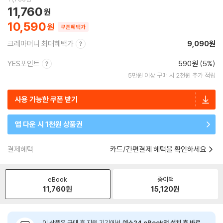
11,760
10,590
쿠폰혜택가
크레마머니 최대혜택가
9,090원
YES포인트
590원 (5%)
5만원 이상 구매 시 2천원 추가 적립
사용 가능한 쿠폰 받기
앱 다운 시 1천원 상품권
결제혜택
카드/간편결제 혜택을 확인하세요
eBook
종이책
11,760
원
15,120
원
이 상품은 구매 후 지원 기기에서
예스24 eBook앱 설치 후 바로