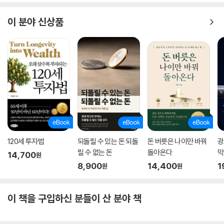
이 분야 신상품
120세 투자법
되돌릴 수 있는 돈 되돌
돈 버릇은 나이만 바꿔
광
릴 수 없는 돈
돌아온다
막
14,700
원
8,900
14,400
1
원
원
이 책을 구입하신 분들이 산 분야 책