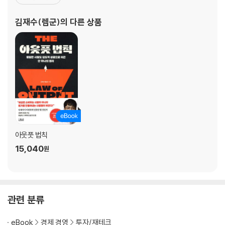
제2장 언제 사고팔까
는 일을 해왔다. 처음부터 그의 행보가 탄탄대로는 아니었다. 부동산
일단 집 한 채는 장만하고 보자
소설을 쓴 후 출판사 50곳에 투고했으나 아무 곳에서도 연락을 받지
김재수(렘군)
의 다른 상품
지금까지 대한민국 부동산 흐름은 우상향이었다 | 내 집 마련을 고민하는
못했고, 부동산 애플리케이션을 개발했지만 그
사람이 반드시 알아야 할 세 가지 원칙
절대 손해 보지 않는 다섯 가지 노하우
가구소득 대비 주택 가격(PIR)을 살피자 | 오랜 기간 올랐다면 의심하자 |
4년간 상승률 40퍼센트 이상이라면 주의하자 | 매매가와 전세가가 꾸준
히 상승한 후, 매매가만 줄곧 상승하는 경우 | 대형 평형, 주상복합, 나홀로
아파트의 오름 여부를 체크하라
부동산 하락 신호, 남보다 일찍 알아채려면
아웃풋 법칙
미분양이 증가하기 시작한다 | 입지가 좋은 곳에도 청약경쟁률이 저조해
15,040
원
진다 | 성수기임에도 구축 아파트의 거래가 뜸해진다 | 전세가 남아돈다 |
앞으로 예정되어 있는 공급이 많다
사이클을 알면 고점에서 사도 걱정이 없다
관련 분류
부동산의 사이클 | 진입 시점별 최적의 대처법
eBook
경제 경영
투자/재테크