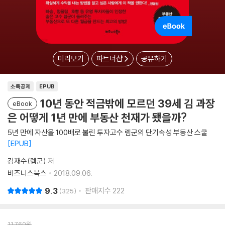
미리보기
파트너샵
공유하기
소득공제
EPUB
10년 동안 적금밖에 모르던 39세 김 과장
eBook
은 어떻게 1년 만에 부동산 천재가 됐을까?
5년 만에 자산을 100배로 불린 투자고수 렘군의 단기속성 부동산 스쿨
EPUB
김재수(렘군)
저
비즈니스북스
2018.09.06.
9.3
판매지수
222
325
11,760
원