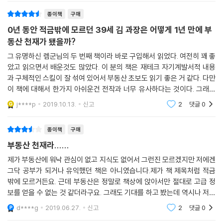
종이책
구매
0년 동안 적금밖에 모르던 39세 김 과장은 어떻게 1년 만에 부
동산 천재가 됐을까?
그 유명하신 렘군님의 두 번째 책이라 바로 구입해서 읽었다. 여전히 꽤 좋
았고 읽으면서 배운것도 많았다. 이 분의 책은 재테크 자기계발서적 내용
과 구체적인 스킬이 잘 섞여 있어서 부동산 초보도 읽기 좋은 거 같다. 다만
이 책에 대해서 한가지 아쉬운건 전작과 너무 유사하다는 것이다. 그래서
별 하나 뺐다. 부동산 시작 책으로 추천할 만한 책. 이 책으로 시작해서 여
j****p
2019.10.13.
신고
2
댓글
0
기 나온 스
종이책
구매
부동산 천재라......
제가 부동산에 워낙 관심이 없고 지식도 없어서 그런진 모르겠지만 저에겐
그닥 공부가 되거나 유익했던 책은 아니였습니다.제가 책 제목처럼 적금
밖에 모르거든요. 근데 부동산은 정말로 책상에 앉아서만 절대로 고급 정
보를 얻을 수 없는 것 같더라구요. 그래도 기대를 하고 봤는데 역시나 저하
고 부동산은 안 맞는걸로다 ㅎㅎ책으로만 봐서는 제가 부동산 천재는 고사
d****g
2019.06.27.
신고
2
댓글
0
하고 지식인도