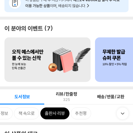
이용 가능한 상품
이며, 배송되지 않습니다.
이 분야의 이벤트
7
리뷰/한줄평
도서정보
배송/반품/교환
325
목정보
책 속으로
출판사 리뷰
추천평