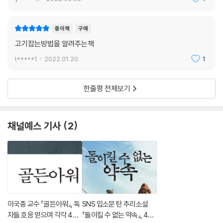
종이책
구매
고기잡는방법을 알려주는책
t*****1
2022.01.20.
1
한줄평 전체보기
채널예스 기사
2
이국종 교수 『골든아워』, 독
SNS 입소문 탄 추리소설
자들 호응 얻으며 각각 4위,
『돌이킬 수 없는 약속』, 4주