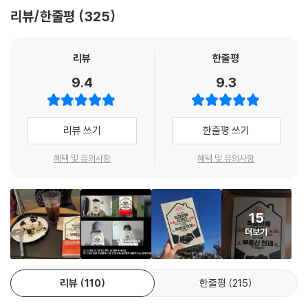
거리의 한계를 의미한다. A 지역이 오르면 B를 건너뛰고 C로 갈 수가 없
까?’ 7년 전 결혼을 앞둔 저자 렘군이 했던 생각이다. 그동안 모든 돈을 다
리뷰/한줄평
325
다. 하지만 뛰어넘는 경우가 있다. 비슷한 수준의 입지가 붙어 있지 않고 떨
월세 수익률 높은 아파트 찾기
쏟아붓고도 대출을 받아서야 1억 원짜리 전셋집에 입주하면서, 그리고 만
어져 있는 경우다. 서울로 따지면 성북구가 오르면 인접한 지역인 노원구,
월세 수익률 높은 아파트를 빠르게 찾는 방법 | 월세 수익률 극대화 전략,
기를 채우지도 못하고 쫓겨나는 일까지 겪으면서 그는 부동산 공부의 필요
강북구가 오를 확률이 높지만 입지 수준이 비슷한 은평구와 강서구가 오를
임대사업자 대출
리뷰
한줄평
성을 인식했다. 대한민국에 산다면 그저 열심히 일하고 모으면서 사는 것
확률도 매우 높다. 유사한 입지이기 때문에 지역이 멀리 떨어져 있어도 가
으로는 안정적인 생활을 할 수 없다는 사실을 몸으로 깨달았던 것이다.
9.4
9.3
격이 함께 움직이는 것이다. 강남 3구가 오르면 인접한 동작구, 강동구가
투자금이 적게 들어가는 아파트 찾기
‘내 집 하나 마련해보리라!’ 이 간절한 마음 하나로 저자는 직장에 다니면서
오를 확률도 있지만 성동구, 마포구, 용산구, 광진구, 나아가 과천, 분당이
부동산 공부를 시작했다. 부동산 관련 인터넷카페 게시물을 몽땅 읽고, 부
오를 확률도 높다. 결국 입지 수준에 따른 밴드가 형성되는 것이다.
매매수요로 전환될 가능성이 큰 아파트 찾기
동산 책이라는 책은 다 읽고, 관련 교육이 있으면 지방에 가서라도 닥치는
리뷰 쓰기
한줄평 쓰기
제6장 내게 꼭 맞는 투자 물건 찾기
대로 찾아 들었다. 신용대출 5,000만 원을 만들어 실제로 투자에 뛰어 들
에필로그 판도라의 상자를 발견하라
어서는 전국을 두 바퀴 돌 정도로 발품을 팔며 다녔다. 그렇게 5년이 지나
혜택 및 유의사항
혜택 및 유의사항
지역의 흐름을 수평적 흐름이라고 본다면 평형의 흐름은 수직적이다. 흐름
자 그는 전국 유망 아파트 30채를 보유한 투자자가 되었고, 그의 자산은
은 수평으로 움직인 후 수직으로 움직인다. 수평적 움직임은 끝없이 퍼져
부록1 초보를 위한 부동산 투자 A to Z
부동산 투자를 하기 이전보다 100배 이상 불어났다. 부동산 투자를 시작할
나가는 게 아니다. 지역 입지라는 바운더리가 있다. 예를 들어 분당신도시
부록2 부동산 빅데이터 활용 사례(zip4를 이용하라)
때만해도 그는 집 한 칸과 과장 승진을 기다리던 직장인 대리였으나 지금
15
의 1군 입지에 속하는 수내동, 서현동의 중소형이 오르면 2군 입지인 정자
빅데이터 분석을 통한 부동산 투자의 이점 | 좋은 질문에서 좋은 답이 나온
은 꽉 막힌 조직에서 벗어나 9 to 6로 일하지 않고 경제적 자유를 누리는
더보기
동, 구미동까지 퍼져나갈 확률이 매우 높다. 하지만 인근 용인이나 수원까
다 | 전국 부동산 흐름을 읽는 법
삶을 살고 있다.
지 다 퍼진 다음 큰 평형으로 옮겨가는 것이 아니라 구미동의 중소형이 오
르고 다시 1군 입지인 분당 수내동, 서현동의 중형이 바로 오르는 형태를
일찍 시작할수록 유리하다!
리뷰
110
한줄평
215
보인다. 분당이라는 보이지 않는 입지 바운더리가 존재하는 것이다.
지금 당장 부동산 공부를 시작하라!
제6장 내게 꼭 맞는 투자 물건 찾기
이 책은 렘군이 지금껏 부동산 투자를 하면서 깨달은 것, 경험했던 것을 원