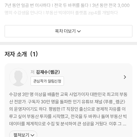
7년 동안 일곱 번 이사하다 | 전국 두 바퀴를 돌다 | 3년 동안 전국 3,000
명의 수강생을 만나다 | 부동산 빅데이터 플랫폼 zip4를 개발하다
작은 세상 부동산을 통해 깨달은 것
목차 더보기
레버리지 | 부의 시스템 | 비즈니스의 생태계와 수익구조 | 가격 상승을 결
정하는 재화의 태생 | 자본주의 | 당신이 선택한 작은 세상은 어디인가
저자 소개
1
늘 ‘하락’만 외치는 사람들
경제 지표를 많이 갖다 붙인다 | 인구 감소를 큰 이유로 든다 | 일본을 따라
간다고 한다
저
김재수(렘군)
관심작가 알림신청
‘What’이 아니라 ‘Why’를 찾아라
생각의 틀을 바꿔라 | 어린아이의 시선으로 질문하라
수강생 3만 명 이상을 배출한 교육 사업가이자 대한민국 최고의 부동
산 전문가. 구독자 30만 명을 돌파한 인기 유튜브 채널 〈푸릉_렘군〉
당신이 해야 하는 세 가지 질문
의 운영자이기도 하다. 평범한 IT 직장인 출신으로 경제적 자유를 이
첫째, 당신은 왜 그것(부동산 투자)을 하는가? | 둘째, 세상은 왜 그것(부
루고 싶어 부동산 투자를 시작했고, 전국을 두 바퀴나 돌며 부동산 빅
동산)을 필요로 하는가? | 셋째, 앞으로 그것(부동산)은 어떻게 진화할까?
데이터를 체계적으로 수집 및 분석하여 큰 성공을 거뒀다. 이후 그 지
식을 바탕으로 다른 사람들이 부동산으로 자산을 불릴 수 있도록 돕
펼쳐보기