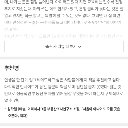
구 100만 이상) |
데, 나가는 돈은 점점 늘어난다. 아이라도 있다 치면 교육비는 갈수록 천정
- 셋째, 인근 구도심의 좋은 입지와 근접성이 어떠한가?
손품으로 입지 변화 살피는 법
부지로 치솟는다. 아껴 쓰는 데도 한계가 있고, 은행 금리가 낮다는 것은 잘
- 넷째, 일자리가 함께 들어오는가?
알고 있지만 적금 말고는 특별히 할 수 있는 것도 없다. 그러면 내 집 마련
제3장 어디를 사야 할까 1(신도시)
우리 동네 시세지도 만드는 법
이나 안정적인 노후는 금수저를 물고 태어났거나 로또 맞은 ‘남’의 이야기
단독주택으로 대지 평당가 이해하기 | 다가구로 신축 건물의 수익성 알아
인 걸까?
지역 분석하는 방법을 가르쳐주는 곳은 없다. 혹자는 그냥 발품을 열심히
보기 | 상가로 월세 수익 이해하기 | 아파트 알짜 팁, 저평가된 평형 찾기
《10년 동안 적금밖에 모르던 39세 김 과장은 어떻게 1년 만에 부동산 천재
팔면 된다고 말한다. 맞는 말이긴 하지만 넓은 지역을 두 발로 걸어 다니며
가 됐을까?》는 생계형 외벌이 노동자였던 저자가 부동산 투자를 통해 자
출판사 리뷰 더보기
익히기엔 시간이 너무나 많이 걸리는 방법이다. 단순히 걸어 다닌다고 되
제6장 내게 꼭 맞는 투자 물건 찾기
산을 100배로 불리고 경제적 자유를 누리게 된 과정과 그 투자전략을 담고
는 것도 아니고 말이다. 방법을 모르다 보니 지역 분석은 전문가들만 하는
부동산 데이터 분석의 다섯 가지 핵심 이론
있다. 저자 렘군(김재수)는 부동산 투자를 통해 세상이 돌아가는 원리를
것이라 생각할 수도 있다. 하지만 방법을 알고 나면 마술사가 쓰는 트릭만
가격이 아닌 비율 | 거리에 따른 가격 변화 | 입지에 따른 가격의 평준화 |
알았다고 말한다. 돈을 버는 사람들은 자본주의 아래서 레버리지, 시스템
추천평
큼 정말로 별것 없다고 느껴질 것이다. (중략) 지역을 분석하는 방법은 도
인구의 법칙 | 지역의 흐름과 평형의 흐름
을 잘 활용하고 있으며, 누구든 부동산의 생태계 흐름과 태생을 잘 파악한
시의 크기별로 조금씩 다르다. 예를 들어 어떤 학교에 교장 선생님으로 발
다면 이전과는 다른 삶을 만들 수 있다는 것이다. 그런 깨달음을 바탕으로
인생을 한 단계 업그레이드하고 싶은 사람들에게 이 책을 추천하고 싶다.
령이 났을 때와 담임 선생님으로 발령 났을 때 살펴봐야 할 내용은 많이 다
분양권 시세 검증법
실제로 부동산 투자에 뛰어들어 7년간 쌓은 매매 타이밍, 지역분석법 등
다각적인 인사이트가 담긴 렘군의 책을 보며 감탄을 금치 못했다. 읽는 것
를 것이다. 지역 분석도 대상이 소도시인가 대도시인가에 따라 방법이 달
사례1: 용인 수지구 풍덕천동 e편한세상수지 | 사례2: 안양 만안구 안양동
혼재와 악재에도 흔들리지 않는 투자 노하우를 이 책에서 모두 만나볼 수
만으로 성공적인 부동산 투자를 위해 당장 무엇을 해야 하는지 구체적으로
라진다.
메가트리아
있다.
알 수 있다.
제5장 실전! 투자 성공을 위한 지역 분석
- 김학렬 (빠숑, 더리서치그룹 부동산조사연구소 소장, 『서울이 아니어도 오를 곳은
거래량으로 투자 지역 선정하기
“렘군은 부동산계의 스티브 잡스다!”_빠숑
오른다』 저자)
거래량 데이터는 어디서 확인할 수 있나? | 거래량 데이터에서 알아야 할
투자고수 렘군이 들려주는 ‘절대 실패하지 않는 부동산 투자의 A to Z’
방금 살펴본 것처럼, 부동산은 지역성이라는 특성을 가지고 있으며 이는
내용은?
‘입사해서 지금까지, 월급을 꼬박꼬박 모았는데 왜 나는 집 하나가 없을