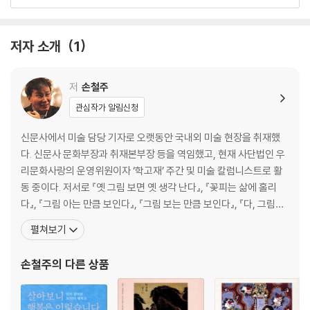
가 맛있는 이유
2장 사람의 향기에 취하다
저자 소개
1
지나가는 것이 지나가는구나│연꽃 있는 사랑 이야기│입 다문 모란, 말하
는 모란│방 안에 꽃 들여 놓으시지요│옷깃에 스친 인연│참 애석한 빈자리
│부드럽고 구수하고 어리석고 아름다운│동풍에 쫓기는 배꽃 만 조각│살
저
손철주
아도 산 목숨이 아니었구나│잊혀진 화가, 잊을 수 없는 사람│붓에게 띄우
관심작가 알림신청
는 오래된 사랑가│산을 떠났나, 산이 떠났나│쪽빛 바다에 떠도는 한 조각
붉은 마음
신문사에서 미술 담당 기자로 오랫동안 국내외 미술 현장을 취재했
다. 신문사 문화부장과 취재본부장 등을 역임했고, 현재 사단법인 우
3장 봄날의 상사相思를 누가 말리랴
리문화사랑의 운영위원이자 ‘학고재’ 주간 및 미술 칼럼니스트로 활
마음이 없으면 보아도 보이지 않는다│오백 년 조선의 마음을 적신 시·서·
동 중이다. 저서로 『옛 그림 보면 옛 생각 난다』, 『꽃피는 삶에 홀리
화│속 깊은 선비의 못생긴 그림│산 자의 절망은 바다에서 깊어진다│봄날
다』, 『그림 아는 만큼 보인다』, 『그림 보는 만큼 보인다』, 『다, 그림이
의 상사相思는 말려도 핀다│조선 백자 달항아리│게걸음 하는 사람│좀팽
다』(공저) 가 있다. 『그림 아는 만큼 보인다』는 1998년 초판 발행 이
펼쳐보기
이들은 물렀거라│와사비 대신 버터│캐보나 마나 자주감자│애틋한 자매│
래 미술교양서 최고의 스테디셀러로 자리 잡았으며, 전문가들로부터
내가 매력을 느낀 남자가 있냐고?│천하는 아무 일이 없다│영원을 부러워
90년대를 대표하는 책 100선으로 뽑히기도 했다. 작가들의 덜 알려
손철주
의 다른 상품
하지 않는 찰나
진 과거에서 끄집어낸 이야기,