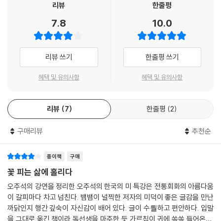
해서 글이 마음에 들면 저자가 남 같지 않다. 본 적도 없는 그가 아는 이 같
리뷰
한줄평
다’는 저자의 말을 증명이라도 하듯 『꽃 피는 삶에 홀리다』를 읽은 독자들
7.8
10.0
사석원의 황홀은 이미 울혈이 진 듯하다. 더 이상 묻지 않기로 했다. 술이
은 남 같지 않은 손철주의 친근한 매력에 빠져들게 될 것이다.
서서히 두 사람을 삼키고 있다. 구양수가 그랬던가. ‘인생사 어느 곳이 술잔
앞만 하랴.’ 화가 아닌 나는 술이 그림보다 황홀하다. 그 황홀에 취해 중얼
평범한 일상 속에 그림이 있다
리뷰 쓰기
한줄평 쓰기
거렸다. “그런데 말이야, 세상에 더 나은 것이 있기나 한 거야?”
---p.300
TV 속을 장악한 ‘예쁜 남자’ 신드롬을 걱정 가득한 눈빛으로 바라보던 저
혜택 및 유의사항
혜택 및 유의사항
자는 미켈란젤로의 조각 「다비드」를 들어 “동양이나 서양이나 정신이 드러
나야 으뜸으로 친다”며 현 세태에 일침을 가했다. 은근슬쩍 남편 꼭대기에
리뷰
7
한줄평
2
오르려는 아내에게는 단원 김홍도의 「고승기호」를 들어 “등에 탄 아내여,
내려오라”라고 충고하기도 한다. 이렇듯 『꽃 피는 삶에 홀리다』 속에서 만
구매리뷰
추천순
나는 작품들은 저자가 의도한 것이 아니라 일상 속에서 저절로 발견된 것
이다. 매일 마주하는 평범함 속에서 얻는 작은 통찰은 오늘도 그를 그림 속
으로 이끈다.
종이책
구매
꽃 피는 삶에 홀리다
이 책은 그림과 한시를 매개로 쓴 50편의 짧은 글을 세 개의 장으로 묶었
오주석의 강연을 정리한 오주석의 한국의 미 특강은 전통회화의 아름다움
다. 1장에서는 살면서 문득 깨닫게 되는 인생사와 어지러운 세태에 대한 안
이 갈피마다 차고 넘친다. 뱀뱀이 널찍한 저자의 미덕이 좋은 글감을 만난
타까움을, 2장에서는 저자에게 깊은 인상을 남긴 옛 예술가들의 파란 했던
까닭인지 행간 깊숙이 자신감이 배어 있다. 글이 수뤌하고 편안하다. 입말
삶을 들려준다. 3장에서는 저자의 전문 분야인 그림 이야기로 들어가 예술
을 그대로 옮긴 책이라 독선생을 마주한 듯 가르침이 귀에 쏙쏙 들어온다.