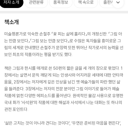
저자 소개
관련분류
품목정보
책 속으로
출판사 리뷰
책소개
미술평론가로 익숙한 손철주 『꽃 피는 삶에 홀리다』의 개정신판. 『그림 아
는 만큼 보인다』『그림 보는 만큼 보인다』로 수많은 독자들을 흥미로운 그
림의 세계로 안내했던 손철주가 문장력 또한 뛰어난 작가로서의 능력을 선
보인 최초의 작품이라는 평을 받기도 했다.
책은 그림과 한시를 매개로 쓴 50편의 짧은 글을 세 개의 장으로 묶었다. 1
장에서는 살면서 문득 깨닫게 되는 인생사와 어지러운 세태에 대한 안타까
움을, 2장에서는 저자에게 깊은 인상을 남긴 옛 예술가들의 파란 했던 삶
을 들려준다. 3장에서는 저자의 전문 분야인 그림 이야기로 들어가 예술
작품에 얽힌 다양한 에피소드를 풀어낸다. 원색적인 물감 사용으로 유명한
국내 화가 ‘사석원’의 작품에 대한 해설과 사석에서 나눈 대화는 또 하나의
관전 포인트다.
‘삶은 고치는 것이 아니라 견디는 것이다’, ‘우연은 준비된 마음을 편든다’,