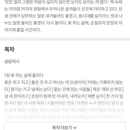
‘모든 일이 그렇듯 마음이 실리지 않으면 보아도 보이는 게 없다’. 책 속에
는 이처럼 저자의 경험에서 우러나온 글귀들이 곳곳에 자리하고 있다. 인
생 선배가 당부하는 말로 새겨들어도 좋겠고, 동시대를 살아가는 벗과 나
누는 말로 들어도 좋겠다. 다시 봄이다. 꽃 피는 삶에, 손철주의 문장과 이
야기에 홀릴 시간이다.
목차
글맡에서
1장 꽃 피는 삶에 홀리다
꽃은 피고 지고│좋은 것 두고 떠나는 게 인생이야│자태는 기록하지 않는
다│향기는 가고 냄새는 남다│없는 곳에 있는 사람들│죽은 개와 산 부모│
삼 세 판이라고│호랑이 등에 탄 아내여, 내려오라│예쁜 남자│한 가지 일,
한 마디 말│내 사랑 옥봉│시들어버린 연꽃│우연은 누구 편인가│닿고 싶
은 살의 욕망│사랑은 아무나 하고, 아무 때나 해라│지곡마을의 쪽빛 농사
│침묵 속으로 달리다│옛사람의 풍경 하나│묘약을 어디서 구하랴│얘야,
새우는 너 먹어라│값비싼 민어를 먹은 죄│‘누드 닭’의 효험│이중섭의 소
목차 더보기