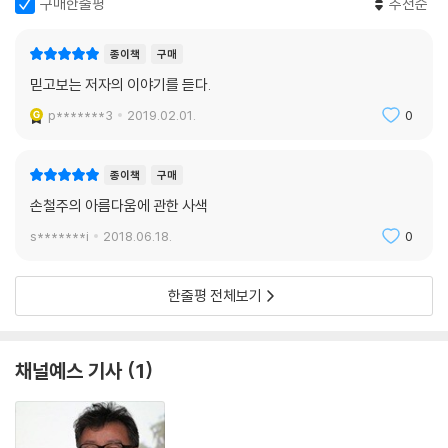
구매한줄평
추천순
‘모든 일이 그렇듯 마음이 실리지 않으면 보아도 보이는 게 없다’. 책 속에
는 이처럼 저자의 경험에서 우러나온 글귀들이 곳곳에 자리하고 있다. 인
종이책
구매
생 선배가 당부하는 말로 새겨들어도 좋겠고, 동시대를 살아가는 벗과 나
믿고보는 저자의 이야기를 듣다.
누는 말로 들어도 좋겠다. 다시 봄이다. 꽃 피는 삶에, 손철주의 문장과 이
p*******3
2019.02.01.
0
야기에 홀릴 시간이다.
종이책
구매
손철주의 아름다움에 관한 사색
s*******i
2018.06.18.
0
한줄평 전체보기
채널예스 기사
1