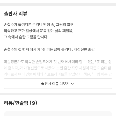
들은 이중섭이 눈물을 글썽이며 분을 참지 못했다는 것이 동석한 화가들의
증언이다. 그의 소는 화면을 뛰쳐나올 듯 역동적인 게 맞다. 그런데 왜 골이
출판사 리뷰
났을까. 그는 반박했다. “내 소는 한우란 말이야!”---p.106
손철주가 들여다본 우리네 인생 속, 그림의 발견
나그네의 심상을 처연하게 만드는 덧없음은 형상이 아니라 색깔로 구현된
익숙하고 흔한 일상에서 문득 얻는 삶의 깨달음,
다. 한낮의 바다를 지배하던 에메랄드와 코발트블루는 생생한 실존이다.
그 속에서 숱한 그림을 만나다
그것은 현실을 영구히 지속시키려는 의지를 가진 색깔이다. 그러나 스러지
는 태양 아래에서 바다는 색깔을 바꾼다. 바다는 퍼플 또는 바이올렛이 뒤
손철주의 첫 번째 에세이 『꽃 피는 삶에 홀리다』 개정신판 출간
섞인 비현실적 색감으로 물든다. 그 색들은 형상의 끈질긴 구체성을 모호
하기 짝이 없는 추상으로 내몬다. 석양은 이리하여, 형상의 정체성을 앗아
미술평론가로 익숙한 손철주에게 첫 번째 에세이라 할 수 있는 『꽃 피는 삶
버리는 시간의 수작이다. 시간의 거리낌 없는 농단 앞에서 인간은 속수무
에 홀리다』가 개정신판으로 나왔다. 초판 출간 직후 차원이 다른 미술미셀
책이다.---p.174
러니로서 여러 언론 매체의 스포트라이트를 받았던 이 책은, 『그림 아는 만
큼 보인다』『그림 보는 만큼 보인다』로 수많은 독자들을 흥미로운 그림의
출판사 리뷰 더보기
소재의 상징성을 아는 것보다 중요한 것이 있다. 그림의 마음씨를 읽어내
세계로 안내했던 손철주가 문장력 또한 뛰어난 작가로서의 능력을 선보인
는 일이다. 최북의 「풍설야귀인」을 보면 세찬 풍파에 시달려 늙고 지친 나
최초의 작품이라는 평을 받기도 했다.
그네가 쓸쓸히 고향으로 돌아가는 애절한 마음씨가 고스란히 느껴진다. 그
리뷰/한줄평
9
림의 마음씨는 어떻게 아는가. 감상자가 자기 마음을 그림에 실어서 볼 때
담백한 문체, 해박한 지식, 걸출한 입담의 삼박자가 어우러진 저자의 글에
가능하다. 모든 일이 그렇듯, 마음이 실리지 않으면 보아도 보이는 게 없다.
서는 젊은 작가들에게서 찾기 힘든 인생의 연륜이 느껴진다. ‘책이란 신통
---p.200