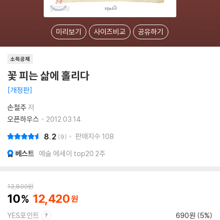
미리보기
사이즈비교
공유하기
소득공제
꽃 피는 삶에 홀리다
개정판
손철주
저
오픈하우스
2012.03.14.
8.2
판매지수
108
9
베스트
예술 에세이 top20 2주
13,800
원
10
12,420
YES포인트
690원 (5%)