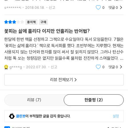
작품에 얽힌 다양한 에피소드를 풀어낸다. 원색적인 물감 사용으로 유명한
작품 하나를 놓고 분석은 치밀하되 설명은 친절하다. 어떤 에술도 간과하
s*******i
2018.06.18.
신고
0
댓글
0
국내 화가 ‘사석원’의 작품에 대한 해설과 사석에서 나눈 대화는 또 하나의
는 자의 눈에는
관전 포인트다.
종이책
구매
꽃피는 삶에 홀리다 이지만 안홀리는 반어법?
미술과 문학의 경계를 허무는 타고난 에세이스트
한달에 한번 책을 선정하고 그책으로 수요일마다 독서 모임을한다. 7월은
막역한 사이로 알려진 소설가 김훈은 평소 저자에게 “가지고 있는 달란트
'꽃피는 삶에 홀리다.' 책으로 독서회를 했다. 초반부에는 지루했다. 현재는
사용되지 않는 단어와 한자를 많이 써서 잘 읽히지 않았다. 그러나 탄산수
가 많다”고 말한다. 『낭독의 발견』(KBS-1TV)에 출연했을 때나 각종 강
처럼 톡 쏘는 청량감은 없지만 읽을수록 물처럼 잔잔하게 스며들었다. 그
연, 북콘서트 등을 통해 보여준 그의 끼와 재능이 이를 증명한다. 어느 자
러나 현재 잘 쓰이지 않는 단어를 찾느라 글읽는 흐름이 끊기는것이 단점
리, 누구 앞에서건 손철주의 이야기는 마르지 않는다. 말을 글로 옮기면 더
g****g
2022.07.30.
신고
0
댓글
0
이었지만
욱더 빛이 난다. 그야말로 타고난 에세이스트다.
리뷰 전체보기
손철주의 문장은 간결하다. 할 말은 하고, 할 말만 한다. 어떤 미술평론가가
손철주만큼 재미있게 글을 쓸 수 있을까. 그림에도 문장에도 능한 그는 미
리뷰
7
한줄평
2
술과 문학의 경계를 넘나들며 미문의 향연을 펼친다. 그렇기에 그의 글들
은 그림을 좋아해도 좋고 그다지 취미가 없어도 좋다. ‘문장가’라는 무거운
수식도 걸맞지만, 잘 모르고 질퍽하고 유머스러운 수다라 해도 어울린다.
클린봇
이 부적절한 글을 감지 중입니다.
설정
‘삶은 고치는 것이 아니라 견디는 것이다’, ‘우연은 준비된 마음을 편든다’,