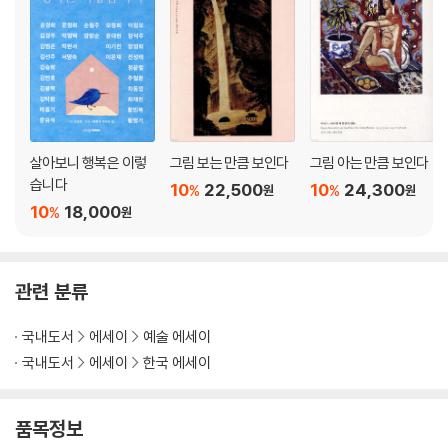
살아보니 행복은 이렇
그림 보는 만큼 보인다
그림 아는 만큼 보인다
습니다
10
22,500
10
24,300
%
%
원
원
10
18,000
%
원
관련 분류
국내도서
에세이
예술 에세이
국내도서
에세이
한국 에세이
품목정보