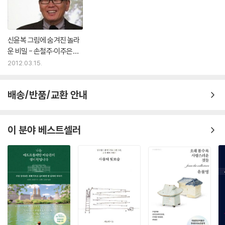
신윤복 그림에 숨겨진 놀라
운 비밀 - 손철주·이주은
『다, 그림이다』
2012.03.15.
배송/반품/교환 안내
이 분야 베스트셀러