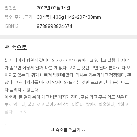
발행일
2012년 03월 14일
쪽수, 무게, 크기
304쪽 | 436g | 142*207*30mm
ISBN13
9788993824674
책 속으로
눈이 나빠져 병원에 갔더니 의사가 시야가 좁아지고 있다고 말했다. 시야
가 좁으면 어떻게 될까. 나쁠 게 없다. 보이는 것만 보면 된다. 본다고 다 보
이지도 않는다. 귀가 나빠져 병원에 갔다. 의사는 가는귀라고 걱정했다. 괜
찮다. 큰소리치기를 바라지 않거니와 들리는 것만 들으면 된다. 듣는다고
다 들리지도 않는다.
아뿔싸, 문 열자 봄이 가고 버들개지가 진다. 구름 가고 구름 와도 산은 다
투지 않는데, 봄이 오고 봄이 가면 삶은 이운다. 짧아서 황홀하다, 말하고
싶다.---p.5
1955년 대구에서 개인전을 열었을 때다. 전시에 도움을 준 미국인 학자가
책 속으로 더보기
소 그림을 칭찬했다. “중섭의 소는 스페인의 투우처럼 박력 있다.” 이 말을