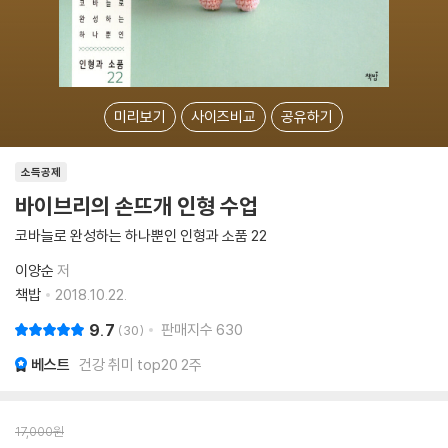
미리보기
사이즈비교
공유하기
소득공제
바이브리의 손뜨개 인형 수업
코바늘로 완성하는 하나뿐인 인형과 소품 22
이양순
저
책밥
2018.10.22.
9.7
판매지수
630
30
베스트
건강 취미 top20 2주
17,000
원