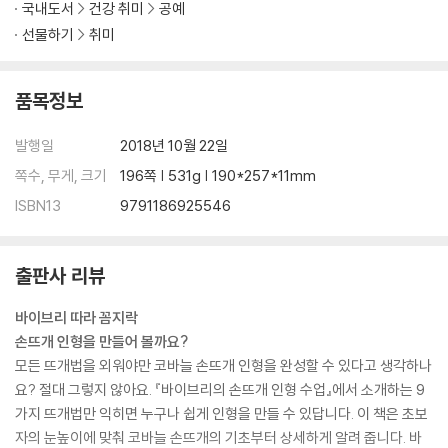
국내도서
건강 취미
공예
귀여운 동물 친구들 피터패트
선물하기
취미
PART3. 두근두근 도전하기
품목정보
조개를 든 물개 마린과 마리린
단짝 토끼와 곰 캔디돌
발행일
2018년 10월 22일
무섭군 라이언
쪽수, 무게, 크기
196쪽 | 531g | 190*257*11mm
오동통 토끼 팻토
ISBN13
9791186925546
손안에 고양이 마이캣
별난 쌍둥이 나나와 나래
드라마 주인공 공심이와 단태
출판사 리뷰
사계절 귀여운 포시즌 걸
바이브리 따라 꼼지락
PART4. 아기자기 소품 만들기
손뜨개 인형을 만들어 볼까요?
모든 뜨개법을 외워야만 코바늘 손뜨개 인형을 완성할 수 있다고 생각하나
반지 케이스 덮개 리틀 프린세스
요? 절대 그렇지 않아요. 『바이브리의 손뜨개 인형 수업』에서 소개하는 9
동물 브로치 바니바니 램램 덕덕
가지 뜨개법만 익히면 누구나 쉽게 인형을 만들 수 있답니다. 이 책은 초보
인테리어 소품1 리틀 리틀 마운틴
자의 눈높이에 맞춰 코바늘 손뜨개의 기초부터 상세하게 알려 줍니다. 바