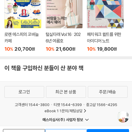
로렌 에스피의 코바늘
털실타래 Vol.16 : 202
패치워크 퀼트를 위한
카페
6년 여름호
아이디어 노트
10
20,700
10
21,600
10
19,800
%
%
%
원
원
원
이 책을 구입하신 분들이 산 분야 책
로그인
최근 본 상품
주문/배송
고객센터 1544-3800
티켓 1544-6399
중고샵 1566-4295
eBook 1:1문의/채팅상담
예스이십사(주) 사업자 정보
이용약관
개인정보처리방침
청소년보호정책