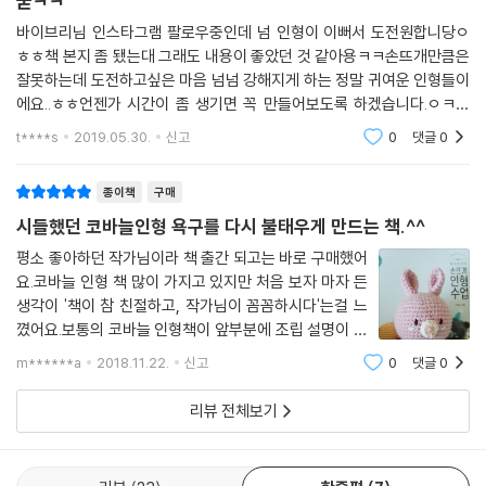
굳ㅋㅋ
바이브리님 인스타그램 팔로우중인데 넘 인형이 이뻐서 도전원합니당ㅇ
ㅎㅎ책 본지 좀 됐는대 그래도 내용이 좋았던 것 같아용ㅋㅋ손뜨개만큼은
잘못하는데 도전하고싶은 마음 넘넘 강해지게 하는 정말 귀여운 인형들이
에요..ㅎㅎ언젠가 시간이 좀 생기면 꼭 만들어보도록 하겠습니다.ㅇㅋㅋ
좋은책 감사해요 ㅎㅎ사은품도 맘에 드네여 ㅋㅋ빠른배송과 좋은 서비스
t****s
2019.05.30.
신고
0
댓글
0
예스24최고에영ㅋㅋ
종이책
구매
시들했던 코바늘인형 욕구를 다시 불태우게 만드는 책.^^
평소 좋아하던 작가님이라 책 출간 되고는 바로 구매했어
요.코바늘 인형 책 많이 가지고 있지만 처음 보자 마자 든
생각이 '책이 참 친절하고, 작가님이 꼼꼼하시다'는걸 느
꼈어요.보통의 코바늘 인형책이 앞부분에 조립 설명이 나
와있고 뒤에는 앞을 참고해서 조립하라고 나와있는 경우
m******a
2018.11.22.
신고
0
댓글
0
가 많은데 이 책은 인형 하나하나마다 사진으로 표정 수놓
기와 연결방법이 나와있고,바느질할 실 꼬
리뷰 전체보기