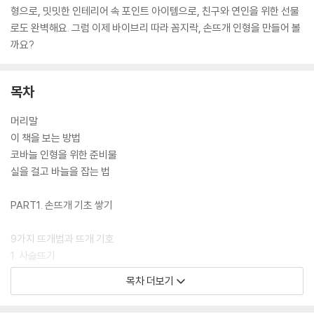
형으로, 밋밋한 인테리어 속 포인트 아이템으로, 친구와 연인을 위한 선물
로도 완벽해요. 그럼 이제 바이브리 따라 꼼지락, 손뜨개 인형을 만들어 볼
까요?
목차
머리말
이 책을 보는 방법
코바늘 인형을 위한 준비물
실을 걸고 바늘을 잡는 법
PART1. 손뜨개 기초 쌓기
9가지 뜨개법과 뜨개 기호
1. 사슬뜨기
2. 짧은뜨기
목차 더보기
3. 한길긴뜨기
4. 긴뜨기