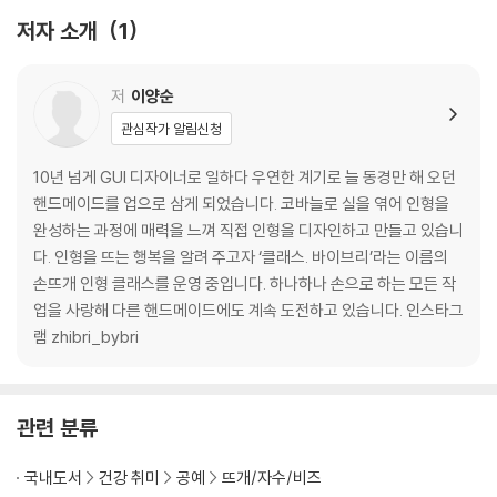
5. 짧은 이랑뜨기
저자 소개
1
6. 빼뜨기
7. 짧은뜨기 2코 모아뜨기
8. 짧은뜨기 2코 늘려뜨기
저
이양순
9. 인형 뜨기의 기본 원형뜨기
관심작가 알림신청
코바늘 인형 만들기 기법
10년 넘게 GUI 디자이너로 일하다 우연한 계기로 늘 동경만 해 오던
1. 실 마무리하기
핸드메이드를 업으로 삼게 되었습니다. 코바늘로 실을 엮어 인형을
2. 솜 채우기
완성하는 과정에 매력을 느껴 직접 인형을 디자인하고 만들고 있습니
3. 연결하기
다. 인형을 뜨는 행복을 알려 주고자 ‘클래스. 바이브리’라는 이름의
4. 기타 기법
손뜨개 인형 클래스를 운영 중입니다. 하나하나 손으로 하는 모든 작
업을 사랑해 다른 핸드메이드에도 계속 도전하고 있습니다. 인스타그
코바늘 인형 더 예쁘게 만드는 법
램 zhibri_bybri
도안 보는 법
관련 분류
PART2. 차근차근 따라하기
국내도서
건강 취미
공예
뜨개/자수/비즈
비버와 강아지의 만남 저스틴과 스눕