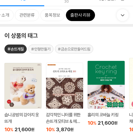
30
 소개
관련분류
품목정보
출판사 리뷰
이 상품의 태그
#손뜨개질
#인형만들기
#금손으로만들어드림
숩니공방의 강아지 옷
감각적인 니터를 위한
홀리의 코바늘 키링
니
뜨개
손뜨개 모티브 & 에징
채
10
21,600
%
원
300
10
21,600
10
3,870
1
%
%
원
원