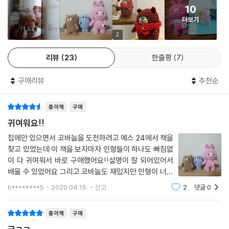
10
도안과 서술형 도안을 한눈에 볼 수 있도록 만들었습니다. 단수와 콧수는
더보기
물론, 실 컬러와 뜨개 기호까지 하나의 도안으로 만나 보세요. 이제 기호 도
안과 서술형 도안을 번갈아 가며 보느라 코와 단을 놓치는 일은 없을 거예
2
요. 컬러 도안과 함께 뜨개 과정도 사진으로 제공합니다. 친절한 설명과 디
리뷰
23
한줄평
7
테일한 사진을 보며 인형을 완성해 보세요.
구매리뷰
추천순
나를 위한 힐링 아이템으로 아이의 애착 인형으로
인테리어 소품으로 친구와 연인을 위한 선물로도 완벽해요.
종이책
구매
파스텔컬러의 사랑스러운 18가지 손뜨개 인형과 일상생활에서도 사용할
수 있는 4가지 감성 아이템을 만들어 보아요. 한 코씩 뜨다 보면 머릿속을
귀여워요!!
가득 채운 잡념을 잊고 오롯이 인형에만 집중할 수 있어요. 따뜻하고 포근
집에만 있으면서 코바늘을 도전하려고 예스 24에서 책을
한 인형을 완성한 다음에는 곁에 두어 지친 마음을 달래 보아요. 아이의 애
찾고 있었는데 이 책을 보자마자 인형들이 하나도 빠짐없
착 인형으로, 밋밋한 인테리어 속 포인트 아이템으로 얼마나 좋은지 몰라
이 다 귀여워서 바로 구매했어요!!설명이 잘 되어있어서
요. 친구와 연인을 위한 정성 가득 특별한 선물이 되기도 하고요. 작품마다
배울 수 있었어요 그리고 코바늘도 재밌지만 인형이 너무
곁들여진 이야기를 함께 소개하면 특별한 인형이 더욱 소중해질 거예요.
귀여워서 만드는게 재미밌었어요 지금 3개 만들었는데
h********5
2020.04.15.
신고
2
댓글
0
앞으로도 더 만드려고요~!!집에 있으면서 새로운 취미
만들기로 코바늘 추천해요 이 책도 추천합니다
종이책
구매