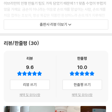
인테리어 소품2 첫 번째 선인장
이브리만의 인형 만들기 팁도 가득 담았기 때문에 1:1 맞춤 수업이 부럽지
않을 거예요. 금손이 아니라는 이유로 손뜨개를 망설이는 사람, 손뜨개를
처음 접하는 초보자, 항상 똑같은 작품만 완성하느라 손뜨개가 지루해진
중급자 모두 모이세요. 바이브리 따라 꼼지락, 사랑스러운 코바늘 손뜨개
출판사 리뷰 더보기
인형을 만들어 보아요.
코바늘 손뜨개 초보자를 위해
리뷰/한줄평
30
기초부터 차근차근 꼼꼼하게 소개합니다.
코바늘 손뜨개에 서툰 독자를 위해 코바늘 손뜨개 기초를 세세하게 알려
줍니다. 실을 걸고 바늘을 잡는 방법부터 9가지 기초 뜨개법까지 차근차근
리뷰
한줄평
익히다 보면 어느새 토대를 탄탄하게 쌓은 자신을 발견할 수 있을 거예요.
9.6
10.0
친절한 설명과 사진은 기본, 9가지 뜨개법에는 동영상 QR코드를 수록해
두었으니 뜨개법이 헷갈릴 때마다 동영상으로 확인하세요. 기초를 익힌 다
음에는 인형을 예쁘게 만드는 노하우를 배워 보아요. 완성도 높은 코바늘
리뷰 쓰기
한줄평 쓰기
인형 만들기에 필요한 포인트만 쏙쏙 골라 담았답니다.
혜택 및 유의사항
혜택 및 유의사항
바이브리만의 특별한 도안으로
인형 만들기 실력은 저절로 쑥쑥!
바이브리만의 특별한 도안으로 인형을 만들어 보세요. 초보자를 위해 기호