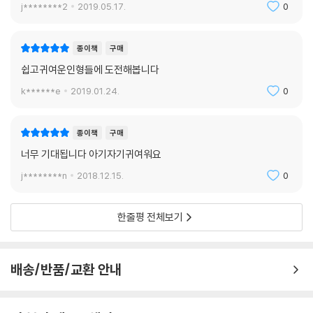
j********2
2019.05.17.
0
종이책
구매
쉽고귀여운인형들에 도전해봅니다
k******e
2019.01.24.
0
종이책
구매
너무 기대됩니다 아기자기귀여워요
j********n
2018.12.15.
0
한줄평 전체보기
배송/반품/교환 안내