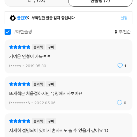
리뷰
23
한줄평
7
클린봇
이 부적절한 글을 감지 중입니다.
설정
구매한줄평
추천순
종이책
구매
기여운 인형이 가득ㅋㅋ
t****s
2019.05.30.
1
종이책
구매
뜨개책은 처음접하지만 유명해서사보아요
f********6
2022.05.06.
0
종이책
구매
자세히 설명되어 있어서 혼자서도 뜰 수 있을거 같아요 :D