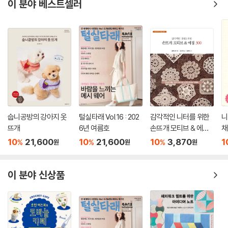
이 분야 베스트셀러
숩니공방의 강아지 옷
털실타래 Vol.16 : 202
감각적인 니터를 위한
니
뜨개
6년 여름호
손뜨개 모티브 & 에징
채
300
10
21,600
10
21,600
10
3,870
1
%
%
%
원
원
원
이 분야 신상품