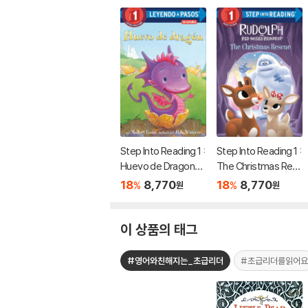
Step Into Reading 1 :
Step Into Reading 1 :
Huevo de Dragon
The Christmas Res
(Dragon Egg Spanis
cue (Rudolph the Re
18
8,770
18
8,770
%
%
원
원
h Edition)
d-Nosed Reindeer)
이 상품의 태그
#영어와친해지는_초급리더
#초급리더를읽어요