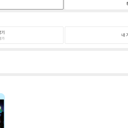
팔기
내 
불가