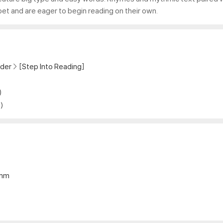
bet and are eager to begin reading on their own.
der
[Step Into Reading]
)
)
5mm