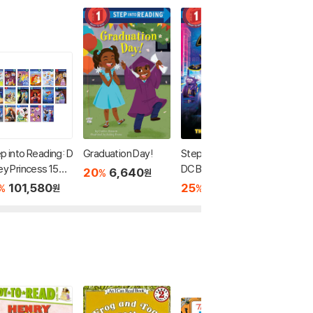
p into Reading: D
Graduation Day!
Step Into Reading 1 :
Step Int
ey Princess 15종
DC Batman: Batwhe
DC Supe
20
6,640
%
원
 (2023)
els : Bam and the Ba
We Are
101,580
25
7,120
20
7
%
%
%
원
원
twheels!