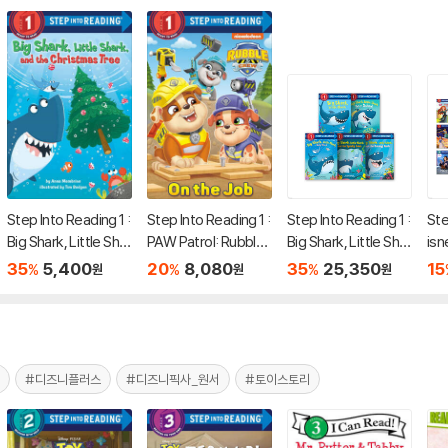
Step Into Reading 1 :
Step Into Reading 1 :
Step Into Reading 1 :
Ste
Big Shark, Little Shar
PAW Patrol: Rubble
Big Shark, Little Shar
isn
k, and the Christma
& Crew : On the Job
k 5종 세트
세트
35
5,400
20
8,080
35
25,350
15
%
%
%
원
원
원
s Tree
#디즈니플러스
#디즈니픽사_원서
#토이스토리