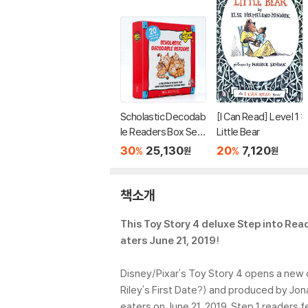
Scholastic Decodab
[I Can Read] Level 1 :
le Readers Box Set
Little Bear
Level A (StoryPlus
30
25,130
20
7,120
%
%
원
원
QR코드)
책소개
This Toy Story 4 deluxe Step into Rea
aters June 21, 2019!
Disney/Pixar's Toy Story 4 opens a new c
Riley's First Date?) and produced by Jon
eaters on June 21, 2019. Step 1 readers 