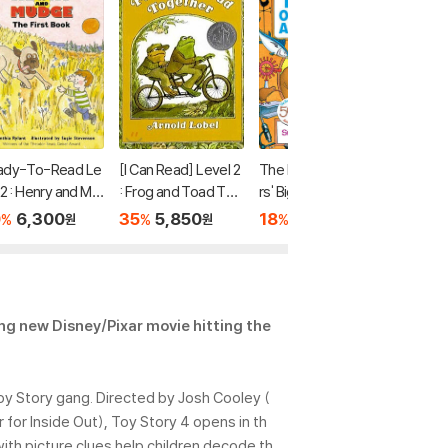
ady-To-Read Le
[I Can Read] Level 2
The Berenstain Bea
[I Can R
 2 : Henry and Mu
: Frog and Toad Tog
rs' Big Book of Scien
Mrs. Bri
 The First Book
ether
ce and Nature
0
6,300
35
5,850
18
23,430
20
6
%
%
%
%
원
원
원
ing new Disney/Pixar movie hitting the
Toy Story gang. Directed by Josh Cooley (
for Inside Out), Toy Story 4 opens in th
ith picture clues help children decode th