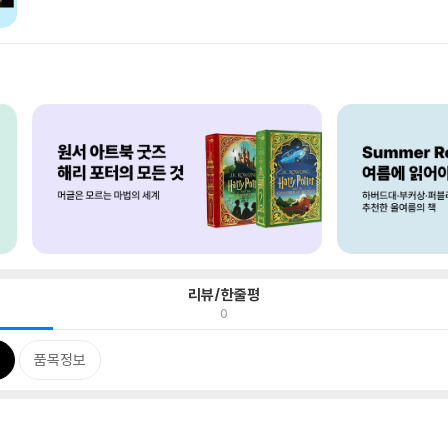
리뷰/한줄평
0
품목정보