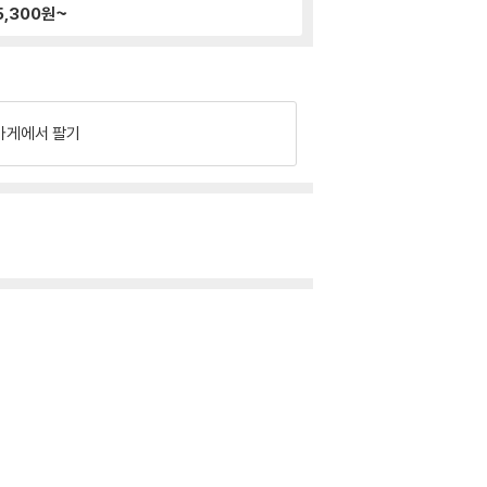
5,300
원~
가게에서 팔기