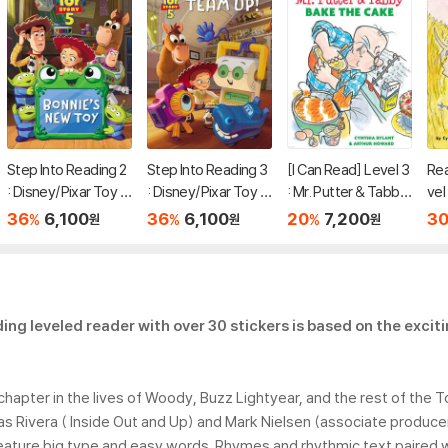
Step Into Reading 2
Step Into Reading 3
[I Can Read] Level 3
Re
: Disney/Pixar Toy S
: Disney/Pixar Toy S
: Mr. Putter & Tabby
vel
tory 5 : Bonnie's Ne
tory 5 : Team Up!
Bake the Cake
dge
36
6,100
36
6,100
20
7,200
3
%
%
%
원
원
원
w Toy
ding leveled reader with over 30 stickers is based on the excit
hapter in the lives of Woody, Buzz Lightyear, and the rest of the 
as Rivera ( Inside Out and Up) and Mark Nielsen (associate producer 
feature big type and easy words. Rhymes and rhythmic text paired w