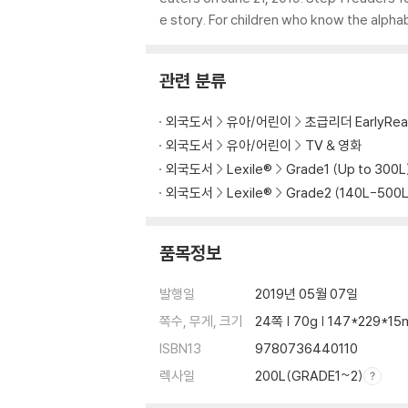
e story. For children who know the alpha
관련 분류
외국도서
유아/어린이
초급리더 EarlyRea
외국도서
유아/어린이
TV & 영화
외국도서
Lexile®
Grade1 (Up to 300L
외국도서
Lexile®
Grade2 (140L-500L
품목정보
발행일
2019년 05월 07일
쪽수, 무게, 크기
24쪽 | 70g | 147*229*1
ISBN13
9780736440110
렉사일
200L(GRADE1~2)