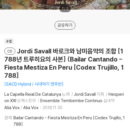
1
/
2
공유하기
수입
Jordi Savall 바로크와 남미음악의 조합 [1
CD
788년 트루히요의 사본] (Bailar Cantando -
Fiesta Mestiza En Peru [Codex Trujillo, 1
788]
SACD Hybrid / 시대악기 연주반
La Capella Reial De Catalunya
노래
Jordi Savall
지휘
Hesperi
on XXI
오케스트라
Ensemble Tembembe Continuo
실내악
Alia Vox
/
Alia Vox
2018.11.30.
원제
Bailar Cantando - Fiesta Mestiza En Peru [Codex Trujillo, 1
788]