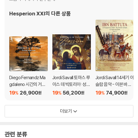
Hesperion XXI
의 다른 상품
Diego Fernandz Ma
Jordi Savall 토마스 루
Jordi Savall 14세기 이
gdaleno 시간의 거울
이스 데 빅토리아: 성주
슬람 음악 - 이븐 바투
(Mirrors Of Time - T
간 성무일도 (Tomas
타 여행기 (Ibn Battut
19
26,900
19
56,200
19
74,900
%
%
%
원
원
원
ribute Reflections)
Louis de Victoria: Of
a - The Traveler of I
ficium Hebdomada
slam)
더보기
e Sanctae - Rom 15
85)
관련 분류