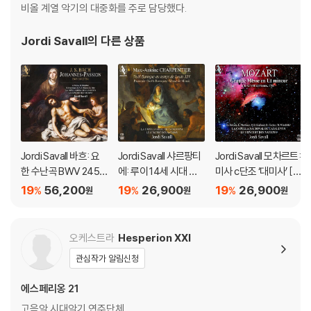
비올 계열 악기의 대중화를 주로 담당했다.
Jordi Savall
의 다른 상품
Jordi Savall 바흐: 요
Jordi Savall 샤르팡티
Jordi Savall 모차르트:
한 수난곡 BWV 245
에: 루이 14세 시대 바
미사 c단조 ‘대미사’ [루
(Bach: Johannes-P
로크 크리스마스 (Cha
카 굴리엘미 보완] (Mo
19
56,200
19
26,900
19
26,900
%
%
%
원
원
원
assion BWV 245) [H
rpentier: Baroque C
zart: Grande Messe
ybrid SACD]
hristmas At The Ti
En Ut Mineur K.427)
me Of Louis Xiv) [S
[SACD Hybrid]
오케스트라
Hesperion XXI
ACD Hybrid]
관심작가 알림신청
에스페리옹 21
고음악 시대악기 연주단체