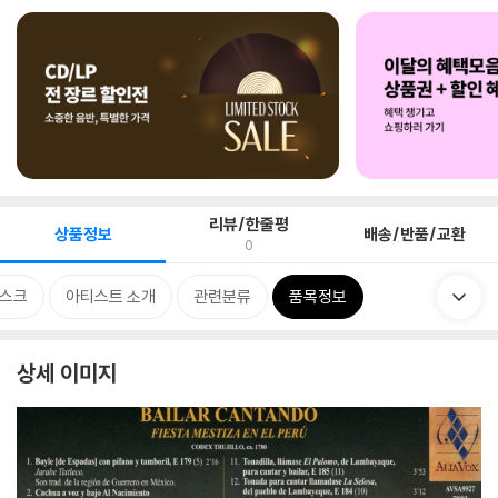
리뷰/한줄평
상품정보
배송/반품/교환
0
스크
아티스트 소개
관련분류
품목정보
상세 이미지