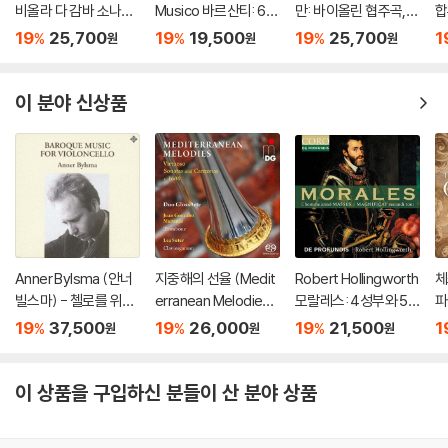
비올라 다 감바 소나타
Musico 바르산티: 6개
만: 바이올린 협주곡,
합
Bwv 1027-1029 (Ba
의 소나타, Op. 2 (Bars
서곡, 모음곡, 환상곡
nd
19
25,700
19
19,500
19
25,700
1
%
%
%
원
원
원
ch: Sonatas for Viol
anti: 6 Sonatas, Op.
(Telemann: Violin C
i 
a Da Gamba BWV 10
2)
oncertos, Overture,
27-1029)
Suite, Fantasie)
이 분야 신상품
Anner Bylsma (안너
지중해의 선율 (Medit
Robert Hollingworth
체
빌스마) - 첼로를 위한
erranean Melodies)
모랄레스: 4성부와 5
파
바로크 음악 (Italian B
[SACD Hybrid]
성부 미사 ‘무장한 사
he
19
37,500
19
26,000
19
21,500
1
%
%
%
원
원
원
aroque Cello Song
람’, 마니피카트 (Moral
ca
s) [SACD Hybrid]
es: L'homme arme
Masses)
이 상품을 구입하신 분들이 산 분야 상품