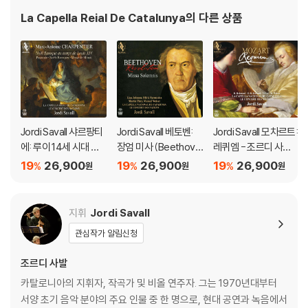
La Capella Reial De Catalunya
의 다른 상품
Jordi Savall 샤르팡티
Jordi Savall 베토벤:
Jordi Savall 모차르트:
에: 루이 14세 시대 바
장엄 미사 (Beethove
레퀴엠 - 조르디 사발
로크 크리스마스 (Cha
n: Missa Solemnis)
(Mozart: Requiem K.
19
26,900
19
26,900
19
26,900
%
%
%
원
원
원
rpentier: Baroque C
626)
hristmas At The Ti
me Of Louis Xiv) [S
지휘
Jordi Savall
ACD Hybrid]
관심작가 알림신청
조르디 사발
카탈로니아의 지휘자, 작곡가 및 비올 연주자. 그는 1970년대부터
서양 초기 음악 분야의 주요 인물 중 한 명으로, 현대 공연과 녹음에서