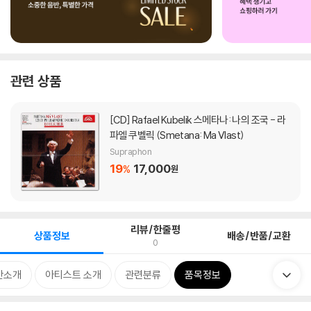
관련 상품
[CD]
Rafael Kubelik 스메타나: 나의 조국 - 라
파엘 쿠벨릭 (Smetana: Ma Vlast)
Supraphon
19
17,000
%
원
리뷰/한줄평
상품정보
배송/반품/교환
0
반소개
아티스트 소개
관련분류
품목정보