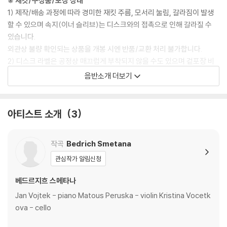
※ 재킷/구성품/포장 상태
1) 제작/배송 과정에 따라 경미한 재킷 주름, 모서리 눌림, 갈라짐이 발생
할 수 있으며 속지(이너 슬리브)는 디스크와의 접촉으로 인해 갈라질 수
있습니다.
외관상 불량 확인되는 상품을 개봉 시엔 반품/교환 처리 불가합니다.
2) 디스크 라벨은 공정상 매끄럽게 부착되지 않을 수도 있으며 겉포장 비
닐은 품질보증대상이 아닙니다.
음반소개 더보기
3) 일본 제작 LP는 대부분 겉비닐이 밀봉되어 있지 않습니다.
4) 디지털 다운로드 코드는 본사에서 공지 없이 증정 종료될 수 있습니다.
아티스트 소개
3
※ 재생 불량
1) 침압 조절 기능이 없는 턴테이블을 사용하시는 경우, (주로 올인원 형태
작곡
Bedrich Smetana
모델) 다이내믹 사운드의 편차가 큰 트랙을 재생할 때 이상 현상이 발생할
수 있습니다.
관심작가 알림신청
기기 문제로 인해 발생하는 재생 불량 현상에 대해서는 반품/교환이 불가
베드르지흐 스메타나
하니 침압 조절이 가능한 기기에서 재생하실 것을 권유 드립니다.
2) 디스크는 정전기와 먼지로 인해 재생이 원활하지 않은 경우가 있습니
Jan Vojtek - piano Matous Peruska - violin Kristina Vocetk
다. 전용 제품으로 이를 제거하면 대부분 해결됩니다.
ova - cello
3) 바늘에 먼지가 쌓이는 경우에도 재생이 원활하지 않을 수 있습니다.