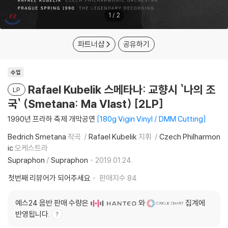
1
/
2
파트너샵
공유하기
수입
Rafael Kubelik 스메타나: 교향시 `나의 조
LP
국` (Smetana: Ma Vlast) [2LP]
1990년 프라하 축제 개막공연
180g Vigin Vinyl / DMM Cutting
Bedrich Smetana
작곡
Rafael Kubelik
지휘
Czech Philharmon
ic
오케스트라
Supraphon
/
Supraphon
2019.01.24.
첫번째 리뷰어가 되어주세요
판매지수
84
예스24 음반 판매 수량은
와
집계에
반영됩니다.