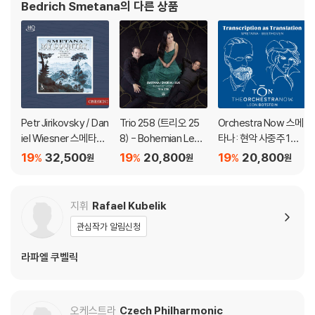
Bedrich Smetana
의 다른 상품
※ 디스크 외관 불량
1) 열을 가하여 제작하는 바이닐 공정 특성상 디스크 표면이 미세하게 울
렁거리거나 휘어지는 경우가 있습니다.
재생이 불안정한 경우 스태빌라이저를 사용하시면 좀 더 안정적인 재생이
가능합니다.
2) 재생 음역의 왜곡을 최소화 하고 반복 재생시에도 최대한 일관되게 유
Petr Jirikovsky / Dan
Trio 258 (트리오 25
Orchestra Now 스메
지되도록 디스크 센터 홀 구경이 작게 제작되는 경우가 있습니다. 턴테이
iel Wiesner 스메타나:
8) - Bohemian Lega
타나: 현악 사중주 1번 /
블 스핀들에 맞지 않는 경우에는 전용 제품 등을 이용하여 센터 홀을 조정
나의 조국 (피아노 편
cy - Piano Trios by S
베토벤: 피아노 소나타
19
32,500
19
20,800
19
20,800
하시면 해결됩니다.
%
%
%
원
원
원
곡) (Smetana: My C
metana, Dvorak, Su
29번 ‘함머클라비어’
3) 디스크에 미세한 잔 흠집이 남아있거나 인쇄 면이 깨끗하지 않은 경우
ountry For 4 Hands)
k
(Transcription as Tr
가 있으며, 이는 상품의 불량이 아닙니다. 단, 재생에 이상이 있는 경우에는
[HQCD]
anslation - Smetana
지휘
Rafael Kubelik
불량으로 인한 반품/교환이 가능합니다
& Beethoven)
관심작가 알림신청
※ 컬러 디스크
라파엘 쿠벨릭
아래에 해당하는 경우는 불량이 아니므로 개봉 후 반품/교환이 불가합니
다.
1) 컬러 디스크는 웹 이미지와 실제 색상이 차이가 날 수 있습니다.
2) 컬러 디스크의 특성상 제작 공정시 앨범마다 색상 차이가 나는 경우도
오케스트라
Czech Philharmonic