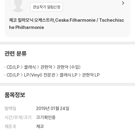
있습니다.
관심작가 알림신청
3) 컬러 디스크는 제작 과정에서 다른 색상 염료가 섞여 얼룩과 번짐, 반점
등이 발생할 수 있습니다.
체코 필하모닉 오케스트라,Ceska Filharmonie / Tschechisc
he Philharmonie
※ 반품/교환 안내
1) 불량으로 인한 반품/교환 요청 시에는 불량 확인을 위해 개봉 시의 동영
상을 요청할 수 있으며, 동영상이 없는 경우 반품/교환이 제한될 수 있습니
관련 분류
다.
관련 사진과 동영상 및 재생 기기 모델명을 첨부하여 첨부하여 고객센터에
CD/LP
클래식
관현악
관현악 (수입)
문의 바랍니다.
CD/LP
LP(Vinyl) 전문관
클래식 LP
관현악 LP
2) LP는 잦은 배송 과정에서 재킷에 손상이 발생할 가능성이 높고 재판매
가 어려우므로 신중한 구매를 부탁드립니다.
품목정보
발매일
2019년 01월 24일
시간/무게/크기
크기확인중
제조국
체코