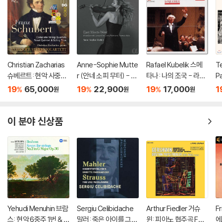
Christian Zacharias
Anne-Sophie Mutte
Rafael Kubelik 스메
Te
슈베르트: 현악 사중주
r (안네 소피 무터) - Ea
타나: 나의 조국 - 라파
Pa
전곡 외 (Schubert: C
st Meets West
엘 쿠벨릭 (Smetana:
a
19
65,000
19
22,900
19
17,000
1
%
%
%
원
원
원
omplete String Quar
Ma Vlast)
올
tets, Trout Quintet
스
& String Trios)
쿠
이 분야 신상품
Yehudi Menuhin 브람
Sergiu Celibidache
Arthur Fiedler 거슈
F
스: 현악 6중주 1번 & 2
말러: 죽은 아이를 그리
윈: 피아노 협주곡 F장
에