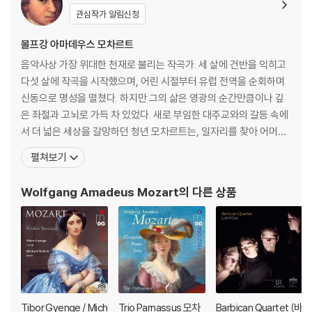
& Beethoven)
관심작가 알림신청
볼프강 아마데우스 모차르트
음악사상 가장 위대한 천재로 불리는 작곡가. 세 살에 건반을 익히고
다섯 살에 작곡을 시작했으며, 어린 시절부터 유럽 전역을 순회하며
신동으로 명성을 떨쳤다. 하지만 그의 삶은 영광의 순간만큼이나 깊
은 좌절과 고뇌로 가득 차 있었다. 새로 부임한 대주교와의 갈등 속에
서 더 넓은 세상을 갈망하던 청년 모차르트는, 일자리를 찾아 어머니
와 함께 만하임과 파리로 긴 여행을 떠난다. 그러나 그를 기다리고 있
펼쳐보기
던 것은 첫사랑의 배신과, 낯선 도시 파리에서 마주한 어머니의 비극
적인 죽음, 그리고 차가운 세상의 외면뿐이었다. 이 모든 영광과 비극
Wolfgang Amadeus Mozart
의 다른 상품
의 순간, 모차르트는 자신의 가장 가까운 친구
Tibor Gyenge / Mich
Trio Parnassus 모차
Barbican Quartet (바