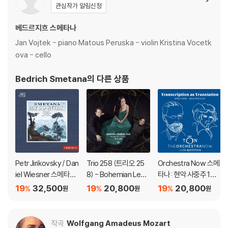
관심작가 알림신청
[HQCD]
w World) [UHQCD]
베드르지흐 스메타나
Jan Vojtek - piano Matous Peruska - violin Kristina Vocetk
ova - cello
Bedrich Smetana
의 다른 상품
Petr Jirikovsky / Dan
Trio 258 (트리오 25
Orchestra Now 스메
iel Wiesner 스메타나:
8) - Bohemian Lega
타나: 현악 사중주 1번 /
나의 조국 (피아노 편
cy - Piano Trios by S
베토벤: 피아노 소나타
19
32,500
19
20,800
19
20,800
%
%
%
원
원
원
곡) (Smetana: My C
metana, Dvorak, Su
29번 ‘함머클라비어’
ountry For 4 Hands)
k
(Transcription as Tr
[HQCD]
anslation - Smetana
작곡
Wolfgang Amadeus Mozart