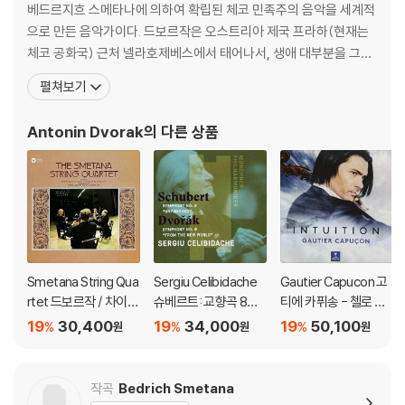
ITALIAN SERENADE 28-29. BARTOK - THE SIX STRING QUART
베드르지흐 스메타나에 의하여 확립된 체코 민족주의 음악을 세계적
ETS MOZART - PIANO QUARTETS RUBINSTEIN HAYDN - STRIN
으로 만든 음악가이다. 드보르작은 오스트리아 제국 프라하(현재는
G QUARTETS OP. 77 SCHUBERT - STRING QUARTET NO. 15 BE
체코 공화국) 근처 넬라호제베스에서 태어나서, 생애 대부분을 그곳
ETHOVEN · MENDELSSOHN - STRING QUINTETS ZUKERMAN H
에서 보냈다. 드보르작은 즈로니체에 있는 외삼촌과 리마 선생이 부
펼쳐보기
AYDN - STRING QUARTETS OP. 20/4 & OP. 74/3 35-37. BRAH
친을 설득한 보람으로 1857년 16세에 프라하의 오르간학교에 입학
MS · SCHUMANN - THE COMPLETE STRING QUARTETS DVOR
하여 정식으로 음악가가 되는 길을 걷게 되었다. 프라하에서는 오르
Antonin Dvorak
의 다른 상품
AK - STRING QUARTET NO. 13 BORODIN · DOHNANYI - STRING
간 학교에서의 교육보다도 학우이며 훗날의 지휘자 칼레르 벤달과
QUARTETS NO. 2 MOZART - STRING QUARTETS NOS. 20 “HO
FFMEISTER” & 21 “PRUSSIAN NO. 1” BRAHMS - STRING QUINTE
TS ZUKERMAN SCHUBERT - PIANO QUINTET “TROUT” MOZA
RT - EINE KLEINE NACHTMUSIK AX · LEVINE VERDI - STRING Q
UARTET TCHAIKOVSKY - STRING QUARTET NO. 1 HAYDN - TH
E SEVEN LAST WORDS OF OUR SAVIOUR ON THE CROSS MOZ
Smetana String Qua
Sergiu Celibidache
Gautier Capucon 고
ART - COMPLETE VIOLA QUINTETS, VOL. 1 KAVAFIAN · TENEN
rtet 드보르작 / 차이코
슈베르트: 교향곡 8번
티에 카퓌송 - 첼로 소
BOM MOZART - COMPLETE VIOLA QUINTETS, VOL. 2 KASHKA
프스키: 현악 사중주 (D
'미완성' / 드보르작: 교
품집 '인투이션' (Intuiti
19
30,400
19
34,000
19
50,100
%
%
%
SHIAN · TENENBOM MOZART - COMPLETE VIOLA QUINTETS,
원
원
원
vorak: String Quarte
향곡 9번 '신세계로부
on) [UHQCD]
VOL. 3 KAVAFIAN · KASHKASHIAN THE HUNGARIAN ALBUM ME
t No.12 Op.96 'Ameri
터' ((Schubert: Unfin
NDELSSOHN - OCTET · STRING QUARTET NO. 3 MARLBORO F
can' / Tchaikovsky:
ished Symphony / D
작곡
Bedrich Smetana
ESTIVAL ENSEMBLE
Quartet No.1 Op.11)
vorak: From the Ne