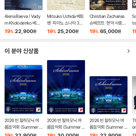
Alena Baeva / Vady
Mitsuko Uchida 베토
Christian Zacharias
S
m Kholodenko 베토
벤: 피아노 소나타 30-
슈베르트: 현악 사중주
t
벤: 바이올린 소나타 5
32번 (Beethoven: Pi
전곡 외 (Schubert: C
주
19
22,900
19
25,200
19
65,000
1
%
%
%
원
원
원
번 '봄', 9번 '크로이처',
ano Sonatas Opp 10
omplete String Quar
Bo
3번 (Beethoven: Vio
9 110 & 111)
tets, Trout Quintet
n
lin Sonatas Nos. 5 "S
& String Trios)
77
이 분야 신상품
pring", 9 'Kreutzer" &
3)
2026 빈 필하모닉 여
2026 빈 필하모닉 여
2026 빈 필하모닉 여
Th
름음악회 (Summer Ni
름음악회 (Summer Ni
름음악회 (Summer Ni
o
ght Concert 2026)
ght Concert 2026)
ght Concert 2026)
골
19
32,900
19
30,000
19
22,900
1
%
%
%
원
원
원