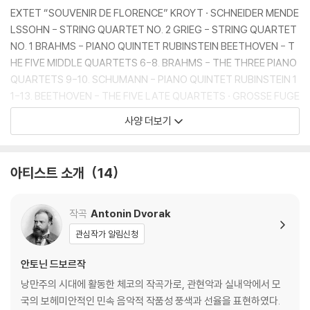
EXTET “SOUVENIR DE FLORENCE” KROYT · SCHNEIDER MENDE
LSSOHN - STRING QUARTET NO. 2 GRIEG - STRING QUARTET
NO. 1 BRAHMS - PIANO QUINTET RUBINSTEIN BEETHOVEN - T
HE FIVE MIDDLE QUARTETS 6-8. BRAHMS - THE THREE PIANO
QUARTETS 9-10. SCHUMANN - PIANO QUINTET RUBINSTEIN 1
1-13. BEETHOVEN - THE FIVE LATE QUARTETS · GROSSE FUGE
14-15. BEETHOVEN - THE SIX EARLY QUARTETS DVORAK - PIA
사양 더보기
NO QUINTET NO. 2 RUBINSTEIN SCHUBERT - STRING QUARTE
TS NOS. 13 “ROSAMUNDE” & 12 “QUARTETTSATZ” DVORAK -
PIANO QUARTET NO. 2 RUBINSTEIN DVORAK - STRING QUART
아티스트 소개
14
ET NO. 11 · TERZETTO DEBUSSY · RAVEL - STRING QUARTETS
MOZART - SIX QUARTETS DEDICATED TO HAYDN, VOL. 1 MOZ
ART - SIX QUARTETS DEDICATED TO HAYDN, VOL. 2 FAURE -
작곡
Antonin Dvorak
PIANO QUARTET · STRING QUARTET RUBINSTEIN MOZART - S
관심작가 알림신청
IX QUARTETS DEDICATED TO HAYDN, VOL. 3 SCHUBERT - STR
ING QUINTET ROSE DVO?AK - STRING QUARTET NO. 12 “AMER
안토닌 드보르작
ICAN” STRING QUINTET “AMERICAN” TRAMPLER SCHUBERT -
낭만주의 시대에 활동한 체코의 작곡가로, 관현악과 실내악에서 모
STRING QUARTET NO. 14 “DEATH AND THE MAIDEN” · WOLF -
국의 보헤미안적인 민속 음악적 작품성 풍색과 선율을 표현하였다.