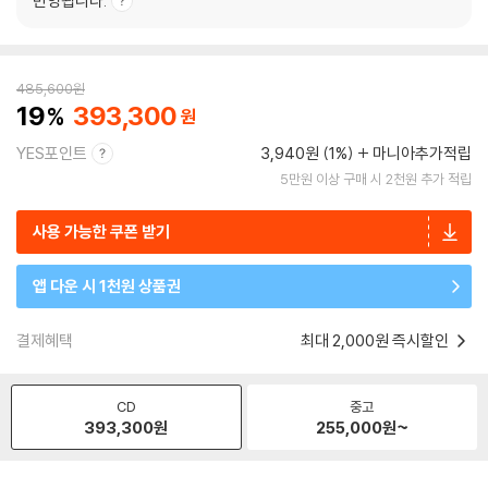
반영됩니다.
485,600
원
19
393,300
YES포인트
3,940원 (1%)
마니아추가적립
5만원 이상 구매 시 2천원 추가 적립
사용 가능한 쿠폰 받기
앱 다운 시 1천원 상품권
결제혜택
최대 2,000원 즉시할인
CD
중고
393,300
원
255,000
원~