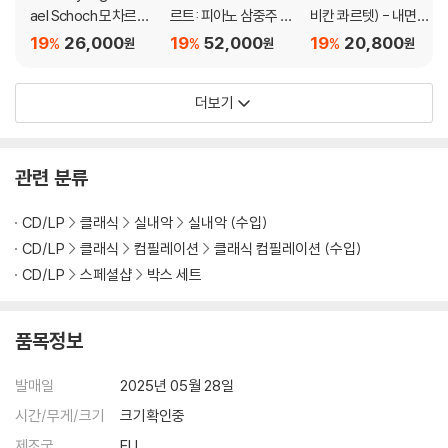
ael Schoch 모차르트:
르트: 피아노 삼중주 전
비칸 콰르텟) - 내면의
바이올린 소나타집 (M
곡 (Mozart: Comple
빛 (Lux Intus)
19
26,000
19
52,000
19
20,800
%
%
%
원
원
원
ozart: Violin Sonata
te Piano Trios)
s) [SACD Hybrid]
더보기
관련 분류
CD/LP
클래식
실내악
실내악 (수입)
CD/LP
클래식
컴필레이션
클래식 컴필레이션 (수입)
CD/LP
스페셜샵
박스 세트
품목정보
발매일
2025년 05월 28일
시간/무게/크기
크기확인중
제조국
EU