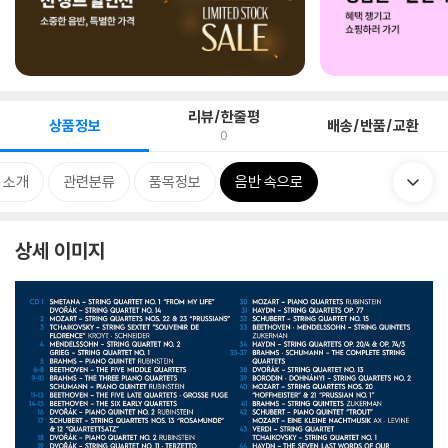
리뷰/한줄평
상품정보
배송/반품/교환
0
 소개
관련분류
품목정보
음반 속으로
상세 이미지