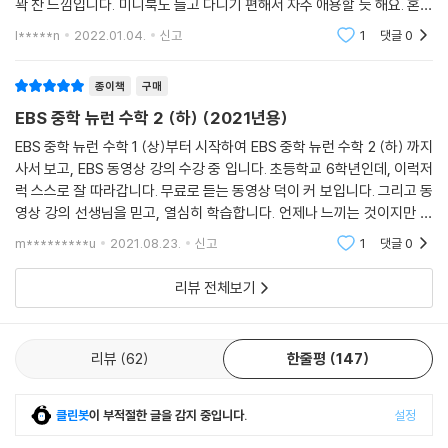
꽉 찬 느낌입니다. 미니북도 들고 다니기 편해서 자주 애용할 듯 해요. 혼자
서 공부하기 최적의 교재라고 생각해서 추천하고 싶어요. 추천합니다.
l*****n
2022.01.04.
신고
1
댓글
0
종이책
구매
EBS 중학 뉴런 수학 2 (하) (2021년용)
EBS 중학 뉴런 수학 1 (상)부터 시작하여 EBS 중학 뉴런 수학 2 (하) 까지
사서 보고, EBS 동영상 강의 수강 중 입니다. 초등학교 6학년인데, 이럭저
럭 스스로 잘 따라갑니다. 무료로 듣는 동영상 덕이 커 보입니다. 그리고 동
영상 강의 선생님을 믿고, 열심히 학습합니다. 언제나 느끼는 것이지만 구
성과 디자인 모든 면에서 EBS 최고가 아닌가 하는 생각이 들고요. 앞으로
m*********u
2021.08.23.
신고
1
댓글
0
도 꾸준히 사
리뷰 전체보기
리뷰
62
한줄평
147
클린봇
이 부적절한 글을 감지 중입니다.
설정