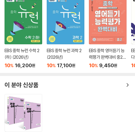
EBS 중학 뉴런 수학 2
EBS 중학 뉴런 과학 2
EBS 중학 영어듣기 능
E
(하) (2026년)
(2026년)
력평가 완벽대비 중2
다
(2026년용)
10
16,200
10
17,100
10
9,450
1
%
%
%
원
원
원
이 분야 신상품