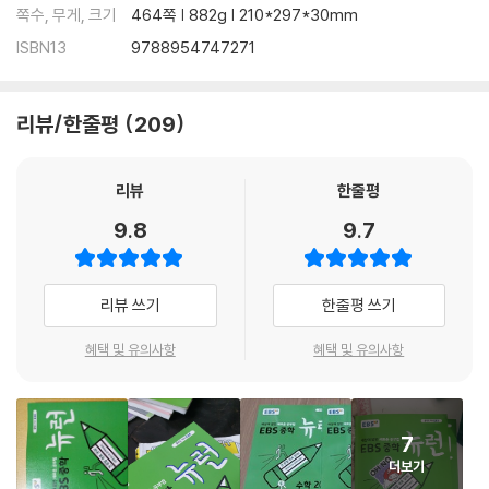
쪽수, 무게, 크기
464쪽 | 882g | 210*297*30mm
ISBN13
9788954747271
리뷰/한줄평
209
리뷰
한줄평
9.8
9.7
리뷰 쓰기
한줄평 쓰기
혜택 및 유의사항
혜택 및 유의사항
7
더보기