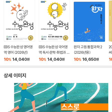
EBS 수능완성 영어영
EBS 수능완성 국어영
완자 고등 통합과학 2
2
역 영어 (2026년)
역 독서·문학·화법과 작
(2026년용)
써
문 (2026년)
서
10
14,040
10
14,040
10
16,650
1
%
%
%
원
원
원
상세 이미지