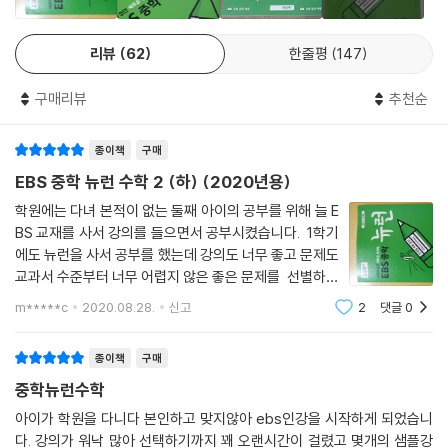
리뷰
62
한줄평
147
구매리뷰
추천순
종이책
구매
EBS 중학 뉴런 수학 2 (하) (2020년용)
학원에는 다녀 본적이 없는 둘째 아이의 공부를 위해 늘 E
BS 교재를 사서 강의를 들으면서 공부시켰습니다. 1학기
에도 뉴런을 사서 공부를 했는데 강의도 너무 좋고 문제도
교과서 수준부터 너무 어렵지 않은 좋은 문제를 선별하여
교재를 구성해서 내용의 이해부터 핵심문항까지 폭넓게
m*****c
2020.08.28.
신고
2
댓글
0
공부할 수 있더군요.이 한권이면 학교 시험도 충분히 준비
가 되니 한학기에 한권 사서 무료 강의
종이책
구매
중학뉴런수학
아이가 학원을 다니다 본인하고 맞지않아 ebs인강을 시작하게 되었습니
다. 강의가 워낙 많아 선택하기까지 꽤 오랜시간이 걸렸고 몇개의 샘플강