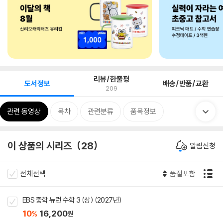
리뷰/한줄평
도서정보
배송/반품/교환
209
관련 동영상
목차
관련분류
품목정보
이 상품의 시리즈
28
알림신청
전체선택
품절포함
EBS 중학 뉴런 수학 3 (상) (2027년)
10
16,200
%
원