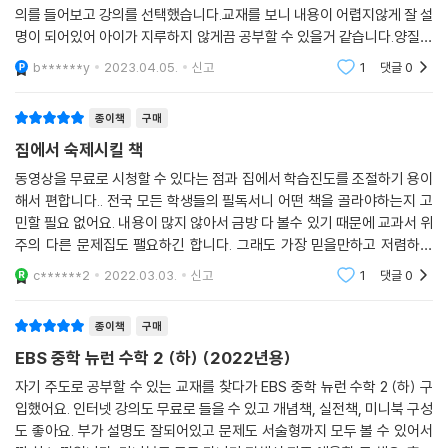
의를 들어보고 강의를 선택했습니다.교재를 보니 내용이 어렵지않게 잘 설
명이 되어있어 아이가 지루하지 않게끔 공부할 수 있을거 같습니다.양질의
컨텐츠를 비용없이 이용할 수 있는 ebs가 너무 고맙네요. 아이가 혼자 공
b******y
2023.04.05.
신고
1
댓글
0
부하는 법을 스스로
종이책
구매
집에서 숙제시킬 책
동영상을 무료로 시청할 수 있다는 점과 집에서 학습진도를 조절하기 용이
해서 편합니다.. 전국 모든 학생들의 필독서니 어떤 책을 골라야하는지 고
민할 필요 없어요. 내용이 많지 않아서 금방 다 볼수 있기 때문에 교과서 위
주의 다른 문제집도 팰요하긴 합니다. 그래도 가장 믿을만하고 저렴하게
쓸 수 있는 좋은 책이라고 할 수 있습니다. 다행히 학교에서 얻어온 다른 책
c******2
2022.03.03.
신고
1
댓글
0
도 있어서 분
종이책
구매
EBS 중학 뉴런 수학 2 (하) (2022년용)
자기 주도로 공부할 수 있는 교재를 찾다가 EBS 중학 뉴런 수학 2 (하) 구
입했어요. 인터넷 강의도 무료로 들을 수 있고 개념책, 실전책, 미니북 구성
도 좋아요. 부가 설명도 잘되어있고 문제도 서술형까지 모두 볼 수 있어서