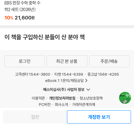
EBS 한장 수학 중학 수
학2 세트 (2026년)
10
21,600
%
원
이 책을 구입하신 분들이 산 분야 책
로그인
최근 본 상품
주문/배송
고객센터 1544-3800
티켓 1544-6399
중고샵 1566-4295
eBook 1:1문의/채팅상담
예스이십사(주) 사업자 정보
이용약관
개인정보처리방침
청소년보호정책
PC버전
회사소개
거래처관계자께
도서홍보
광고
절판
개정판 보기
Copyright © YES24 Corp. All Rights Reserved.
MATOM7