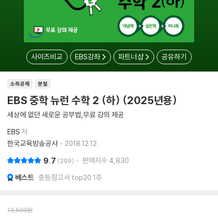
사이즈비교
EBS강좌
파트너샵
공유하기
소득공제
분철
EBS 중학 뉴런 수학 2 (하) (2025년용)
세상에 없던 새로운 공부법,무료 강의 제공
EBS
저
한국교육방송공사
2018.12.12.
9.7
판매지수
4,830
209
베스트
중등참고서 top20 1주
13,500
원