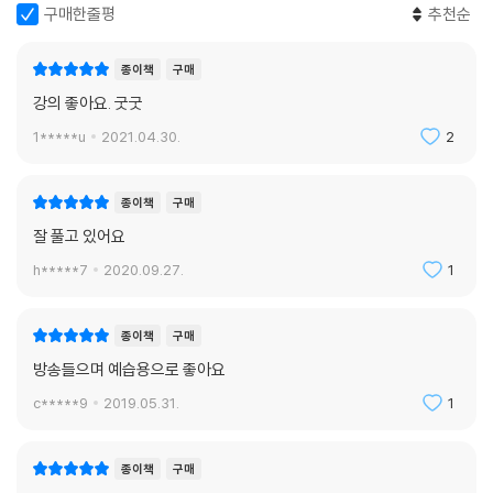
구매한줄평
추천순
종이책
구매
강의 좋아요. 굿굿
1*****u
2021.04.30.
2
종이책
구매
잘 풀고 있어요
h*****7
2020.09.27.
1
종이책
구매
방송들으며 예습용으로 좋아요
c*****9
2019.05.31.
1
종이책
구매