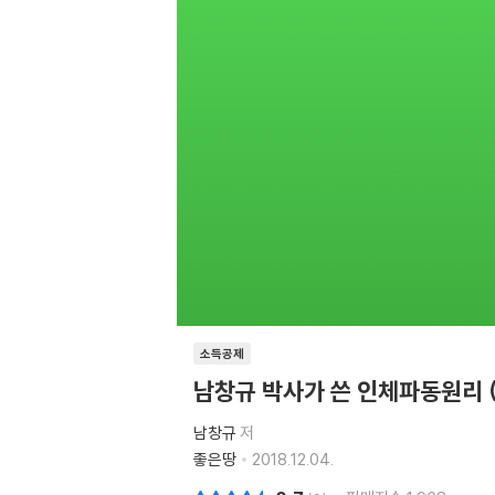
소득공제
남창규 박사가 쓴 인체파동원리 
남창규
저
좋은땅
2018.12.04.