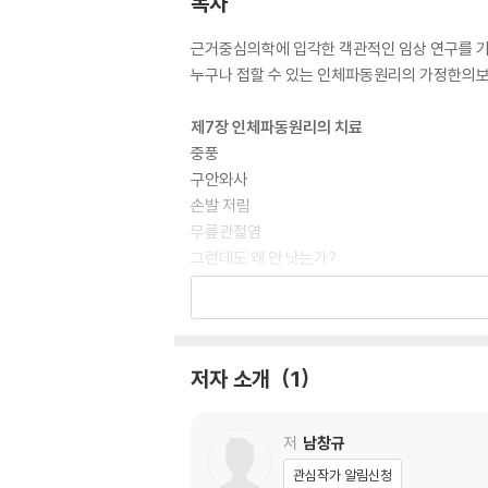
목차
근거중심의학에 입각한 객관적인 임상 연구를 
누구나 접할 수 있는 인체파동원리의 가정한의
제7장 인체파동원리의 치료
중풍
구안와사
손발 저림
무릎관절염
그런데도 왜 안 낫는가?
언제까지 치료를 받아야 하나요(약을 먹거나, 침
인체파동원리의 치료법들(종류)
인체파동치료의 장점
환부에 직접 침을 놓아도 낫는 이유?
저자 소개
1
파동지압법
제8장 인체파동원리의 실제 적용
저
남창규
갑작스런 허리 통증
관심작가 알림신청