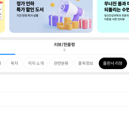
리뷰/한줄평
9
개
목차
저자 소개
관련분류
품목정보
출판사 리뷰