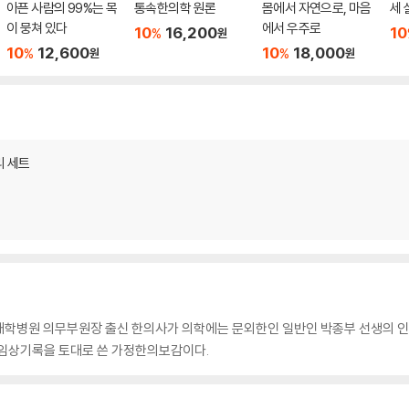
아픈 사람의 99%는 목
통속한의학 원론
몸에서 자연으로, 마음
세 
이 뭉쳐 있다
에서 우주로
10
16,200
10
%
원
10
12,600
10
18,000
%
%
원
원
리 세트
대학병원 의무부원장 출신 한의사가 의학에는 문외한인 일반인 박종부 선생의 
한 임상기록을 토대로 쓴 가정한의보감이다.