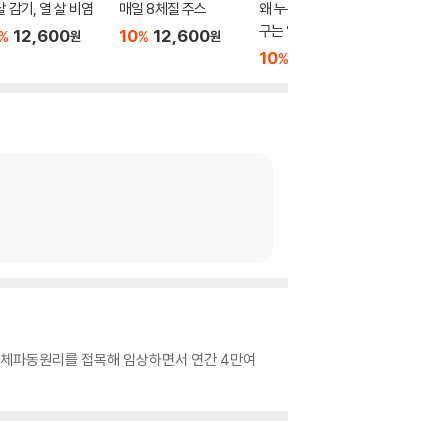
살 감기, 열 살 비염
매일 8체질 주스
왜 누구는 오래 살고 누
마흔아홉
구는 일찍 죽을까?
니다
12,600
10
12,600
%
%
원
원
10
18,000
13,00
%
원
인체파동원리를 접목해 임상하면서 연간 4만여