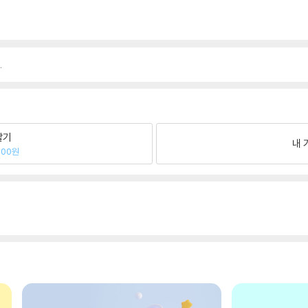
.
팔기
내 
000원