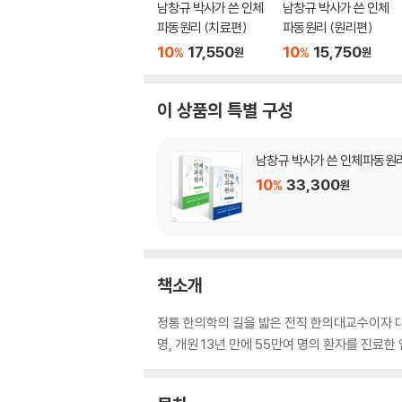
남창규 박사가 쓴 인체
남창규 박사가 쓴 인체
파동원리 (치료편)
파동원리 (원리편)
10
17,550
10
15,750
%
%
원
원
이 상품의 특별 구성
남창규 박사가 쓴 인체파동원
10
33,300
%
원
책소개
정통 한의학의 길을 밟은 전직 한의대교수이자 
명, 개원 13년 만에 55만여 명의 환자를 진료