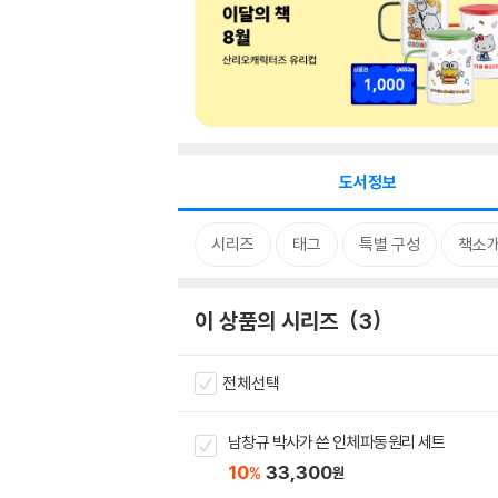
도서정보
시리즈
태그
특별 구성
책소
이 상품의 시리즈
3
전체선택
남창규 박사가 쓴 인체파동원리 세트
10
33,300
%
원