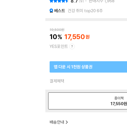
8.7
판매지수
1,968
9
베스트
건강 취미 top20 6주
19,500
원
10
17,550
YES포인트
앱 다운 시 1천원 상품권
결제혜택
종이책
17,550
배송안내