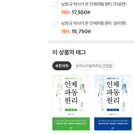
남창규 박사가 쓴 인체파동원리 (치료편)
10
17,550
%
원
남창규 박사가 쓴 인체파동원리 (원리편)
10
15,750
%
원
이 상품의 태그
#한의학
#의사가알려주는건강법