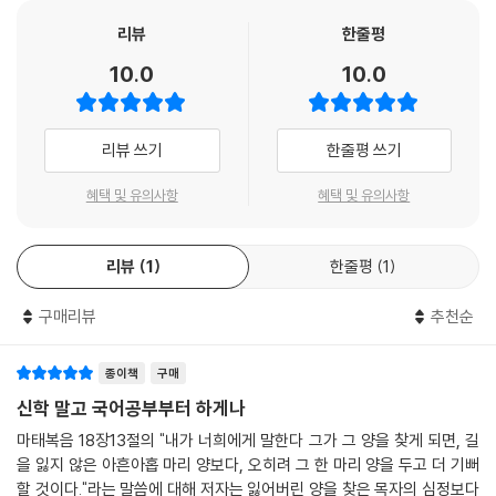
11. 마 6:25-34은 단순히 '무엇을 먹을까, 무엇을 입을까, 걱정하지 말
라'가 주제가 아니다
리뷰
한줄평
12. 마 7:7-12은 단순히 '누구든지 대접을 받으려면 먼저 남을 대접하
10.0
10.0
라'가 주제가 아니다
13. 마 7:13-14은 단순히 '좁은 문으로 들어가라'가 주제가 아니다
14. 마 8:5-13은 단순히 '백부장의 믿음'이 주제가 아니다
리뷰 쓰기
한줄평 쓰기
15. 마 8:23-27은 단순히 '예수님께서 풍랑을 이기심'이 주제가 아니다
16. 마 9:1-8은 단순히 '중풍병자를 고치심'이 주제가 아니다
혜택 및 유의사항
혜택 및 유의사항
17. 마 9:9-13은 '모든 것을 버리고 주님을 따르라'가 주제가 아니다
18. 마 9:14-17은 단순히 '새 포도주는 새 틀에'가 주제가 아니다
리뷰
1
한줄평
1
19. 마 9:35-38은 단순히 '복음의 추수할 일꾼들을 보내 주소서'가 주제
가 아니다
구매리뷰
추천순
20. 마 10:1-4은 단순히 '열두 제자의 선택'이 주제가 아니다
21. 마 10:34-39은 단순히 '내가 검을 주러 왔노라'가 주제가 아니다
종이책
구매
22. 마 11:1-19은 단순히 '천국은 침노하는 자가 차지한다'가 주제가 아니
다
신학 말고 국어공부부터 하게나
23. 마 11:25-30은 단순히 '수고하고 무거운 짐 진 자들아 다 내게로 오
마태복음 18장13절의 "내가 너희에게 말한다 그가 그 양을 찾게 되면, 길
라'가 주제가 아니다
을 잃지 않은 아흔아홉 마리 양보다, 오히려 그 한 마리 양을 두고 더 기뻐
24. 마 12:15-21은 단순히 '상한 갈대를 꺾지 않는 주님'이 주제가 아니다
할 것이다."라는 말씀에 대해 저자는 잃어버린 양을 찾은 목자의 심정보다