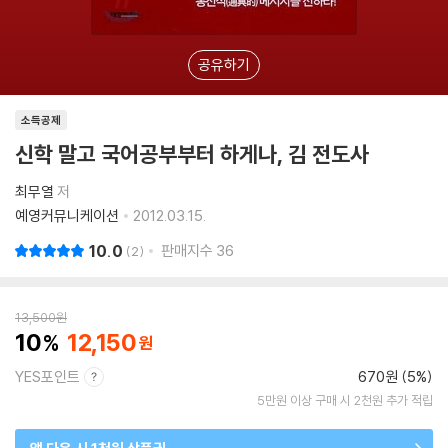
공유하기
소득공제
신학 말고 국어공부부터 하게나, 김 전도사
최무열
저
예영커뮤니케이션
2012.03.15.
10.0
판매지수
36
2
13,500
원
10
12,150
YES포인트
670원 (5%)
5만원 이상 구매 시 2천원 추가 적립