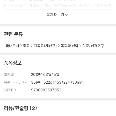
5. 다시는 도전하지 않는 무리들 - 말씀으로 논쟁의 종지부를 찍으시는 예
수님
목차 더보기
2장 ｜ 본문의 구도와 구조를 잘못 파악하여 주제가 잘못 설정되는 말씀들
(마태복음을 중심으로)
관련 분류
1. 마 1:1-17은 단순히 '예수님의 족보'가 주제가 아니다
2. 마 1:18-25은 단순히 '의로운 사람, 요셉'이 주제가 아니다
국내도서
종교
기독교(개신교)
목회와 신학
설교/성경연구
3. 마 2:13-23은 단순히 '예수님께서 이집트로 피신하심'이 주제가 아니
다
4. 마 3:13-17은 단순히 '예수님께서 세례 받으심'이 주제가 아니다
품목정보
5. 마 4:1-11은 단순히 '예수님께서 시험을 받으심'이 주제가 아니다
6. 마 5:13-16은 단순히 '세상의 빛과 소금이 되는 교회'가 주제가 아니다
발행일
2012년 03월 15일
7. 마 5:17-20은 단순히 '나는 율법을 폐하러 온 것이 아니라 완성하러 왔
쪽수, 무게, 크기
351쪽 | 522g | 153*224*30mm
다'가 주제가 아니다
ISBN13
9788983507853
8. 마 5:21-26은 단순히 '형제자매에게 노하지 말라'가 주제가 아니다
9. 마 5:27-32은 단순히 '여자를 보고 음욕을 품는 자가 간음한 자'가 주제
가 아니다
리뷰/한줄평
2
10. 마 6:22-23은 단순히 '눈은 마음의 등불이다'가 주제가 아니다