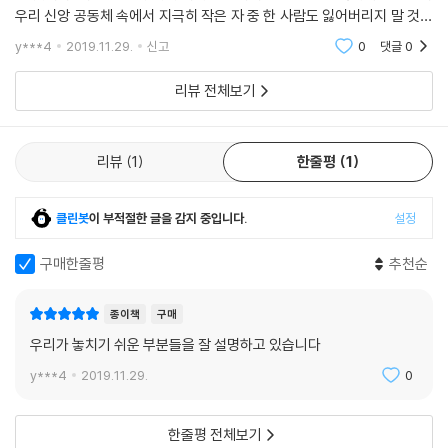
25. 마 13:18-23은 단순히 '30배, 60배, 100배의 열매 맺는 신앙'이 주제
우리 신앙 공동체 속에서 지극히 작은 자 중 한 사람도 잃어버리지 말 것을
가 아니다
명하시는 예수님의 준엄한 가르침을 더 강조하고 있다. 왜냐하면 우리는
y***4
2019.11.29.
신고
0
댓글
0
예수 그리스도
26. 마 13:31-33은 단순히 '겨자씨 비유'가 주제가 아니다
27. 마 13:54-58은 단순히 '선지자가 고향에서 대접을 받지 못한다'가 주
리뷰 전체보기
제가 아니다
28. 마 14:13-21은 단순히 '5천 명을 먹이심'이 주제가 아니다
29. 마 15:21-31은 단순히 '수로보니게 여인의 믿음'이 주제가 아니다
리뷰
1
한줄평
1
30. 마 16:21-28은 단순히 '사탄아 네 뒤로 물러가라'가 주제가 아니다
31. 마 17:1-13은 단순히 '주님의 변화하심'이 주제가 아니다
클린봇
이 부적절한 글을 감지 중입니다.
설정
32. 마 17:14-20은 단순히 '믿는 자에게 능치 못할 일이 없느니라'가 주제
가 아니다
구매한줄평
추천순
33. 마 18:1-5은 단순히 '자신을 낮추는 자가 큰 자'가 주제가 아니다
34. 마 18:6-9은 단순히 '네 손이 죄를 범하게 하거든 찍어 버려라'가 주제
종이책
구매
가 아니다
우리가 놓치기 쉬운 부분들을 잘 설명하고 있습니다
35. 마 18:10-14은 단순히 '잃어버린 양을 찾아'에 관한 주제가 아니다
36. 마 19:16-30은 단순히 '부자가 하늘 나라에 들어가기가 어렵다'가 주
y***4
2019.11.29.
0
제가 아니다
37. 마 20:1-16은 단순히 '나중 온 자의 심정으로'가 주제가 아니다
한줄평 전체보기
38. 마 21:1-11은 단순히 '예수님의 예루살렘 입성'이 주제가 아니다