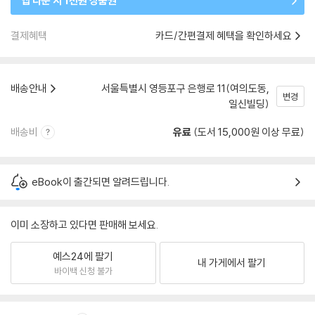
앱 다운 시 1천원 상품권
결제혜택
카드/간편결제 혜택을 확인하세요
배송안내
서울특별시 영등포구 은행로 11(여의도동,
변경
일신빌딩)
배송비
유료
(도서 15,000원 이상 무료)
eBook이 출간되면 알려드립니다.
이미 소장하고 있다면 판매해 보세요.
예스24에 팔기
내 가게에서 팔기
바이백 신청 불가