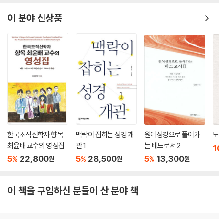
2. 심각한 문제를 해결할 수 있는 방안들
3. 구도 및 주제 파악 훈련의 필요성
이 분야 신상품
4. 주제 및 구도 파악의 실례
5. 주제 파악 훈련의 설교에의 적용
한국조직신학자 향목
맥락이 잡히는 성경 개
원어성경으로 풀어가
도
최윤배 교수의 영성집
관 1
는 베드로서 2
1
5
22,800
5
28,500
5
13,300
%
%
%
원
원
원
이 책을 구입하신 분들이 산 분야 책