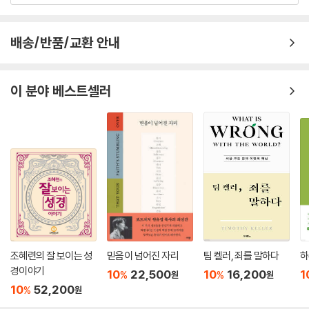
39. 마 21:12-17은 단순히 '성전청결'이 주제가 아니다
40. 마 21:18-22은 단순히 '무화과나무의 저주'가 주제가 아니다
배송/반품/교환 안내
41. 마 21:23-27은 단순히 '예수님과 종교 지도자와의 권한 논쟁'이 주제
가 아니다
42. 마 21:28-32은 단순히 '진정한 순종'이 주제가 아니다
이 분야 베스트셀러
43. 마 22:23-33은 단순히 '부활 논쟁'이 주제가 아니다
44. 마 24:36-44은 단순히 '깨어 있어라'가 주제가 아니다
45. 마 25:14-30은 단순히 '착한 종과 악한 종'이 주제가 아니다
46. 마 26:6-13은 단순히 '향유 옥합을 깨트려'가 주제가 아니다
47. 마 25:1-13은 단순히 '열 처녀 비유'가 주제가 아니다
48. 마 25:31-46은 단순히 '양과 염소를 기르듯…'이 주제가 아니다
49. 마 26:69-75은 단순히 '예수님을 세 번 부인한 베드로'가 주제가 아
니다
50. 마 27:15-26은 단순히 '정치 논리에 굴복하고 만 빌라도'가 주제가 아
니다
조혜련의 잘 보이는 성
믿음이 넘어진 자리
팀 켈러, 죄를 말하다
하
경이야기
10
22,500
10
16,200
1
%
%
원
원
3장 ｜ 말씀의 주제를 잘못 파악하는 원인과 그 해결 방안
10
52,200
%
원
1. 말씀 주제를 잘못 파악하는 원인들