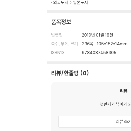
외국도서
일본도서
품목정보
발행일
2019년 01월 18일
쪽수, 무게, 크기
336쪽 | 105*152*14mm
ISBN13
9784087458305
리뷰/한줄평
0
리뷰
첫번째 리뷰어가 
리뷰 쓰