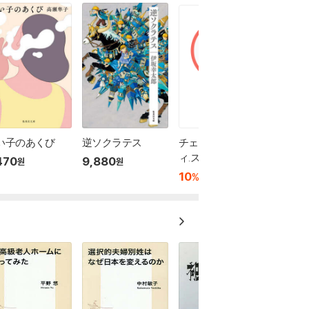
い子のあくび
逆ソクラテス
チェンソ-マン バデ
ィ.スト-リ-ズ
470
9,880
원
원
10
7,590
%
원