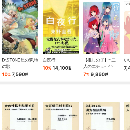
Dr.STONE 星の夢,地
白夜行
【推しの子】~二
い
の歌
人のエチュ-ド~
10
14,100
7,
%
원
10
7,590
7
9,860
%
%
원
원