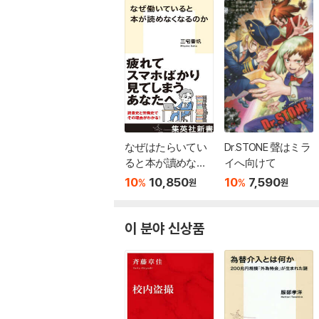
なぜはたらいてい
Dr.STONE 聲はミラ
ると本が讀めなく
イへ向けて
なるのか
10
10,850
10
7,590
%
%
원
원
이 분야 신상품