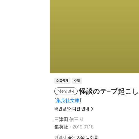
소득공제
수입
怪談のテ-プ起こし
직수입일서
集英社文庫
바인딩/에디션 안내
三津田 信三
저
集英社
2019.01.18.
번역서
죽은 자의 녹취록