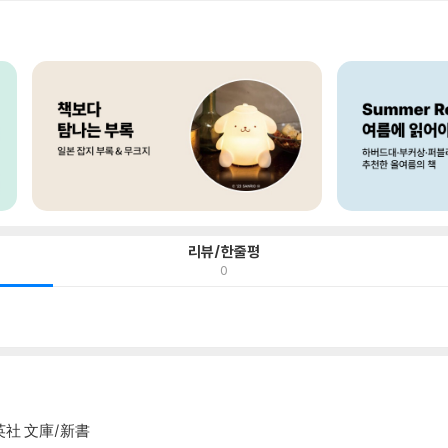
리뷰/한줄평
0
英社 文庫/新書