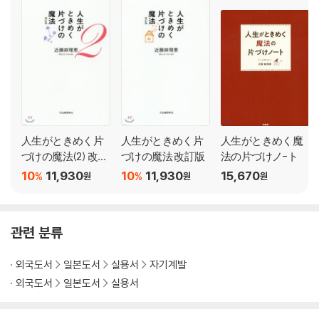
人生がときめく片
人生がときめく片
人生がときめく魔
づけの魔法(2) 改訂
づけの魔法 改訂版
法の片づけノ-ト
版
10
11,930
10
11,930
15,670
%
%
원
원
원
관련 분류
외국도서
일본도서
실용서
자기계발
외국도서
일본도서
실용서