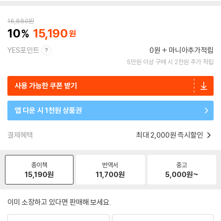
16,880
원
10
15,190
YES포인트
0원
마니아추가적립
5만원 이상 구매 시 2천원 추가 적립
사용 가능한 쿠폰 받기
앱 다운 시 1천원 상품권
결제혜택
최대 2,000원 즉시할인
종이책
번역서
중고
15,190
원
11,700
원
5,000
원~
이미 소장하고 있다면 판매해 보세요.