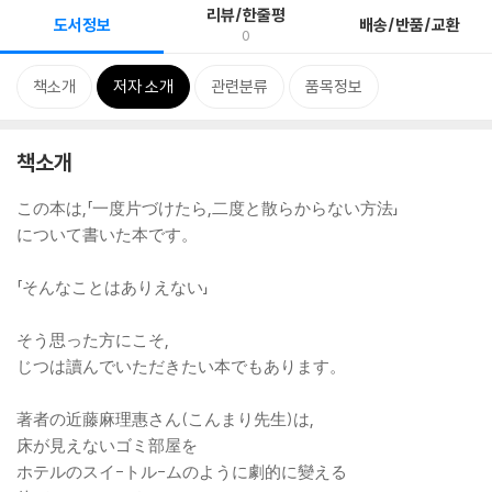
리뷰/한줄평
도서정보
배송/반품/교환
0
책소개
저자 소개
관련분류
품목정보
책소개
この本は,「一度片づけたら,二度と散らからない方法」
について書いた本です。
「そんなことはありえない」
そう思った方にこそ,
じつは讀んでいただきたい本でもあります。
著者の近藤麻理惠さん(こんまり先生)は,
床が見えないゴミ部屋を
ホテルのスイ-トル-ムのように劇的に變える