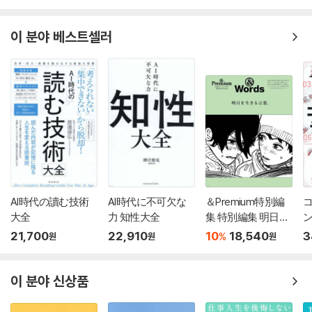
이 분야 베스트셀러
AI時代の讀む技術
AI時代に不可欠な
＆Premium特別編
大全
力 知性大全
集 特別編集 明日を
生きる言葉。
21,700
22,910
10
18,540
3
%
원
원
원
이 분야 신상품