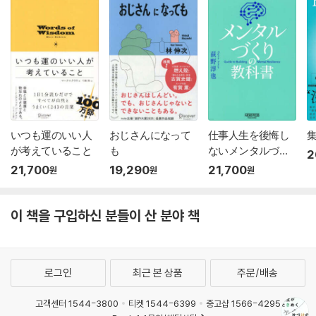
いつも運のいい人
おじさんになって
仕事人生を後悔し
が考えていること
も
ないメンタルづく
2
りの敎科
21,700
19,290
21,700
원
원
원
이 책을 구입하신 분들이 산 분야 책
로그인
최근 본 상품
주문/배송
고객센터 1544-3800
티켓 1544-6399
중고샵 1566-4295