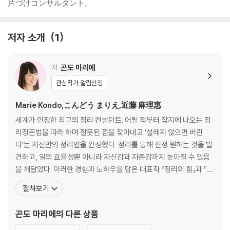
片づけコンサルタント。
저자 소개
1
저
곤도 마리에
관심작가 알림신청
Marie Kondo,こんどう まりえ,近藤 麻理惠
세계가 인정한 최고의 정리 컨설턴트. 어릴 적부터 잡지에 나오는 정
리정돈법을 따라 하며 잘못된 점을 찾아내고 ‘설레지 않으면 버린
다’는 자신만의 정리법을 완성했다. 정리를 통해 진정 원하는 것을 발
견하고, 일의 효율성뿐 아니라 자신감과 자존감까지 높아질 수 있음
을 깨달았다. 이러한 경험과 노하우를 담은 대표작 『정리의 힘』과 『정
리의 기술』은 일본과 한국뿐만 아니라 미국과 유럽에서도 단숨에 종
펼쳐보기
합 베스트 1위에 오르며 전 세계에 ‘곤도 마리에’ 열풍을 일으켰다. 그
의 이름을 딴 ‘곤마리하다(to konmari)’는 정리를 지칭하는 동사로
곤도 마리에
의 다른 상품
사전에 등재되었으며, 넷플릭스에서는