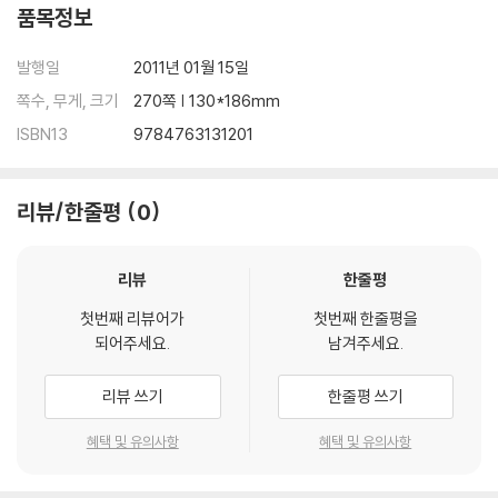
품목정보
발행일
2011년 01월 15일
쪽수, 무게, 크기
270쪽 | 130*186mm
ISBN13
9784763131201
리뷰/한줄평
0
리뷰
한줄평
첫번째 리뷰어가
첫번째 한줄평을
되어주세요.
남겨주세요.
리뷰 쓰기
한줄평 쓰기
혜택 및 유의사항
혜택 및 유의사항