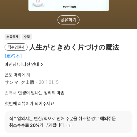
공유하기
소득공제
수입
人生がときめく片づけの魔法
직수입일서
單行本
바인딩/에디션 안내
곤도 마리에
저
サンマ-ク出版
2011.01.15.
번역서
인생이 빛나는 정리의 마법
첫번째 리뷰어가 되어주세요
직수입외서는 변심/착오로 인해 주문을 취소할 경우
해외주문
취소수수료 20%
가 부과됩니다.