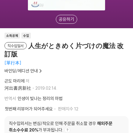
공유하기
소득공제
수입
人生がときめく片づけの魔法 改
직수입일서
訂版
單行本
바인딩/에디션 안내
곤도 마리에
저
河出書房新社
2019.02.14.
번역서
인생이 빛나는 정리의 마법
첫번째 리뷰어가 되어주세요
판매지수
12
직수입외서는 변심/착오로 인해 주문을 취소할 경우
해외주문
취소수수료 20%
가 부과됩니다.