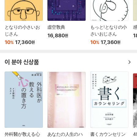
となりの小さいお
虛空敎典
もっと!となりの小
じさん
さいおじさん
16,880
1
원
10
17,360
10
17,360
%
%
원
원
이 분야 신상품
外科醫が敎える心
あなたの人生のハ
書くカウンセリン
4