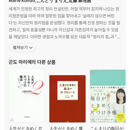
Marie Kondo,こんどう まりえ,近藤 麻理惠
세계가 인정한 최고의 정리 컨설턴트. 어릴 적부터 잡지에 나오는 정
리정돈법을 따라 하며 잘못된 점을 찾아내고 ‘설레지 않으면 버린
다’는 자신만의 정리법을 완성했다. 정리를 통해 진정 원하는 것을 발
견하고, 일의 효율성뿐 아니라 자신감과 자존감까지 높아질 수 있음
을 깨달았다. 이러한 경험과 노하우를 담은 대표작 『정리의 힘』과 『정
리의 기술』은 일본과 한국뿐만 아니라 미국과 유럽에서도 단숨에 종
펼쳐보기
합 베스트 1위에 오르며 전 세계에 ‘곤도 마리에’ 열풍을 일으켰다. 그
의 이름을 딴 ‘곤마리하다(to konmari)’는 정리를 지칭하는 동사로
곤도 마리에
의 다른 상품
사전에 등재되었으며, 넷플릭스에서는
人生がときめく片
人生がときめく魔
こんまりの每日が