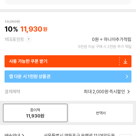
13,260
원
10
11,930
YES포인트
0원
마니아추가적립
5만원 이상 구매 시 2천원 추가 적립
사용 가능한 쿠폰 받기
앱 다운 시 1천원 상품권
결제혜택
최대 2,000원 즉시할인
종이책
번역서
11,930
원
배송안내
서울특별시 영등포구 은행로 11(여의도동,