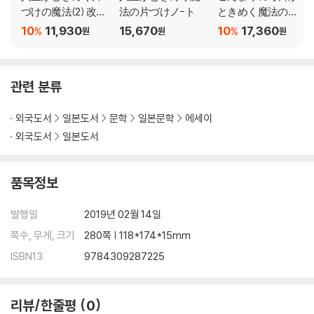
づけの魔法(2) 改訂
法の片づけノ-ト
ときめく魔法の片
版
づけ手帳 2018
10
11,930
15,670
10
17,360
%
%
원
원
원
관련 분류
외국도서
일본도서
문학
일본문학
에세이
외국도서
일본도서
품목정보
발행일
2019년 02월 14일
쪽수, 무게, 크기
280쪽 | 118*174*15mm
ISBN13
9784309287225
리뷰/한줄평
0