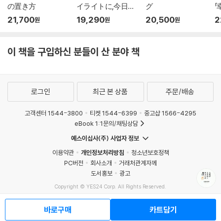
の置き方
イライトに,今日の
グ
「
あなた
21,700
19,290
20,500
2
원
원
원
이 책을 구입하신 분들이 산 분야 책
로그인
최근 본 상품
주문/배송
고객센터 1544-3800
티켓 1544-6399
중고샵 1566-4295
eBook 1:1문의/채팅상담
예스이십사(주) 사업자 정보
이용약관
개인정보처리방침
청소년보호정책
PC버전
회사소개
거래처관계자께
도서홍보
광고
Copyright © YES24 Corp. All Rights Reserved.
MATOM8
바로구매
카트담기