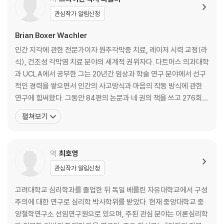
우리의 몸과 마음 : 커다란 착각
관심작가 알림신청
제3장 보이는 것이 모두 실재는 아니다 _마음의 속임수와 착각
Brian Boxer Wachler
어두운 자각몽의 구성 요소
인간 지각에 관한 전문가이자 원추각막증 치료, 레이저 시력 교정(라
검게 물들이기 : 예술은 착각인가, 거짓말인가?
식), 건조성 각막염 치료 분야의 세계적 권위자다. 다트머스 의과대학
과학에 눈이 멀다 : 착각으로 증명될 수 있는 착각
과 UCLA에서 공부한 그는 20년간 임상과 학술 연구 분야에서 선구
적인 경력을 쌓으면서 인간의 사고방식과 마음의 작동 방식에 관한
제4장 유체 이탈 또는 땅속에서 _PI와 죽음의 경험
연구에 힘써왔다. 그동안 84편의 논문과 네 권의 책을 쓰고 276회의
터널 끝의 불빛
학술 발표를 하는 등 자신의 연구 성과를 널리 알려왔으며 [NBC 나
펼쳐보기
떠다니기 : 유체 이탈 체험
이틀리 뉴스], [굿모닝 아메리카], [투데이 쇼]뿐만 아니라 CNN을
보지 못하는 사람도 장님이 아닐 수 있다
포함한 주요 뉴스 방송에 출연했다. 그는 현재 베벌리힐스에 있는 박
서 와클러 시각연구소의 책임자이자 로스앤젤
역
최호영
제5장 허영심 게임 _사상누각과 자기 망상의 기술
푸틴의 허영심 시장
관심작가 알림신청
커다란 망상
소치 후유증
고려대학교 심리학과를 졸업한 뒤 독일 베를린 자유대학교에서 구성
영향력의 실재
주의에 대한 연구로 심리학 박사학위를 받았다. 현재 중앙대학교 중
앙철학연구소 선임연구원으로 있으며, 주된 관심 분야는 이론심리학