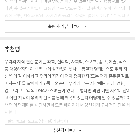
이제 시간에 관한 상투적 표현을 중지할 시간이다
해 우리 주위의 세계에 어떤 영향을 미칠 수 있는지를 알고 행동으로 옮긴
유포되기도 했다.) 페이스북에서 보았던 어떤 질병에 관한 기사를 형제자
기억 안에 있는 단층
다면, 수많은 사람들이 그동안 또는 앞으로 겪게 될 편견과 오해, 착각과 다
매, 사촌, 절친한 친구, 직장 동료 등의 이메일을 통해 다시 전달받으면, 우
양한 오류, 환상과 망상, 자기기만 등의 부정적인 덫에서 헤어날 수 있다고
리의 지각이 왜곡되어 무언가 심각하게 잘못된 일이 실제로 우리 안에서
제15장 육감의 메시지 _직관 따르기
말한다.
출판사 리뷰 더보기
일어나고 있다고 생각할 수 있다. 그러면 질병에 대한 상습적인 근심과 추
음악이 죽은 날, 그리고 직관이 무시된 날
가 구글 검색으로 인해 불면증부터 우울증까지 온갖 것에 시달릴 수 있다.
직관은 우리를 다른 세계로 이끌 수도 있다
평소에 우리는 세계를 있는 그대로 보고 이해한다고 생각한다. 하지만 우
인터넷은 무한정의, 그러나 반드시 정확하지는 않은 데이터가 넘치는 세계
늘 안전벨트를 매고, 화장실 휴지도 잊지 마라
리의 지각은 경험과 내면의 역동성으로부터 자유롭지 못하며, 따라서 일상
추천평
이며, 우리 모두를 심기증 환자로 만들 수 있는 잠재력을 지니고 있다. 때문
우리만의 ‘스파이더맨 감각’ 살리기
적인 착각과 편향의 영향을 받는다. 우리의 지각은 무수한 방식으로 우리
에 우리는 무엇이 실재이고 무엇이 실재가 아닌지를 판단하기 위해 우리의
어떻게 할지도 모르면서 승리하기
를 기만한다. 이 책은 단순히 인간의 결함을 열거하는 데 그치지 않고 우리
우리의 지적 관심 분야는 과학, 심리학, 사회학, 스포츠, 종교, 예술, 섹스
PI를 갈고닦을 필요가 있다. 심기증이 있는 사람들도 통찰과 치료를 통해
직관에 시동 걸기
의 지각에 빛을 비춘다. 우리의 지각이 어디에서 발생하며, 어떻게 발달하
등 다양하지만 이 책은 그와 상관없이 빛나는 통찰과 명쾌함으로 우리 자
지각지능을 향상시키면 자신의 건강 착각을 더 잘 깨달을 수 있다. --- 「제
는지, 왜 우리는 그렇게 자주 지각에 현혹되며, 또 지각지능을 높이려면 어
신을 더 잘 이해하고 우리의 지각이 언제 정확한지(또는 언제 잘못된 길로
2장 물질 위의(또는 아래의) 정신」 중에서
제16장 PI 평가법 _지각지능을 어떻게 향상시킬 것인가?
떻게 해야 하는지에 대해 해답을 제시한다.
빠지는지)를 알아차리도록 도와준다. 우리의 모든 지각에는 신념, 경험, 배
지각지능 평가
경, 그리고 우리의 DNA가 스며들어 있다. 그렇다면 과연 어떤 지각이 참이
영업사원이 자동차 네 대를 보여주면서 두 대에 시승해보라고 한다고 상상
사고방식과 지각지능
실제로 모든 것이 보이는 대로 존재하지는 않으며, 많은 요인이 우리의 지
고 어떤 지각이 우리의 렌즈를 통해 왜곡되었는지 어떻게 알 수 있을까? 이
해보라. 그러면서 영업사원은 크루아상 몇 개와 팝콘 한 봉지로 당신을 부
각에 영향을 미친다. 그렇다면 인간의 오감은 서로 어떻게 연관되어 있을
책은 이 딜레마를 해결하면서 모든 페이지에서 당신에게 구체적인 길을 제
채질한다. 그의 사무실에 앉아 있으면 그의 귀여운 세 아이 사진이 눈에 들
에필로그·PI _당신의 최종 지각
까? 그리고 우리의 뇌는 그것들을 어떻게 기록하고 해석해 실재와 착각을
시한다.
어온다. 영업사원은 아이들의 축구 경기 이야기와 무용 발표회 이야기로
구별하는 것일까? 공감각(synesthesia)이라고 불리는 질환에 걸린 사
당신을 들뜨게 만든다. 한 시간 반이 후딱 지나갔다. 이제 당신은 이상한 감
- 필립 맥그로 (토크쇼 [닥터 필]의 진행자)
· 감사의 말
람은 음악을 말 그대로 보거나 소리를 맛볼 수 있다.
각 자극에 사로잡힌다. 즉 당신은 그 대리점에 예상보다 한 시간 더 머무는
추천평 더보기
· 저자에 관하여