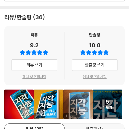
바람에 그다음 약속에 늦어지고 있다. 배를 잔뜩 채워서 점심도 건너뛴다.
이 책은 어떻게 세계를 바라볼 것인지, 그리고 어떻게 결정을 내릴 것인지
· 옮긴이의 말
심지어 감기도 눈, 귀, 코, 목구멍 등에 영향을 미치고 점액으로 꽉 막힌 뇌
당신은 그 멋진 사내와 그의 가족을 몇몇 친구만큼이나 잘 안다고 생각한
에 관해 다시 생각하게 만든다. 흥미진진하고 때로는 익살스러운 장면을
· 주
에도 영향을 미쳐 일상적인 일들의 지각을 왜곡한다. 독감에 걸리면 주위
다. 당신은 그저 자동차를 살펴보는 것이 원래 목적임을 기억하고 있으며,
통해, 그리고 호기심이 있는 독자라면 누구나 공감할 수 있는 이야기를 통
리뷰/한줄평
36
· 찾아보기
세계에 대한 지각이 희뿌옇게 흐려져서 평소 낙관적으로 보이던 사태가 비
실제로 그만 가봐야 한다고 자신에게 말한다. 그러나 이 영업사원이 당신
해 브라이언 박사는 지각지능 또는 PI의 근본적인 작동 방식을 파헤친다.
관적으로 보이곤 한다.
에게 투자한 것을 어떻게 저버린단 말인가? 그의 시간도 소중하지 않은
나는 PI에 대한 이 새로운 이해를 바탕으로 나의 직장, 가정, 재무 설계에서
리뷰
한줄평
가? 어쩌면 당신이 크루아상을 게걸스럽게 먹어치우는 동안 그는 다른 세
다양한 방식으로 더 나은 결정을 내리게 되었다.
지각 대 실재의 문제를 둘러싼 논쟁은 매우 흥미롭다. 우리는 모두 지각 필
명에게 자동차를 판매할 수 있었을지도 모른다. 어쩌면 당신이 구매하지
9.2
10.0
터를 통해 실재를 감각한다. 똑같은 대화를 들은 두 사람이 무슨 일이 일어
- 샤론 제지머 (고프로 사의 고문변호사)
않고 나가는 모습을 사장이 지켜보고 있을지도 모른다. 그렇다면? 그의 밥
났는지에 대해 완전히 다른 해석을 하면서 둘 다 자신이 옳다는 똑같은 확
줄이 위태롭지 않을까? 사진 속의 아이들은 어떻게 되지? 더는 무용 발표
신을 가질 수 있다. 경쟁 정당에 속한 사람들은 똑같은 정치 토론 방송을 시
인생을 바꾸는 책이다! 브라이언 박사는 우리의 삶을 더 분명하고 더 자신
회에 참가할 수 없지 않을까? 어쩌면 노숙자가 되지 않을까? 영업사원은
리뷰 쓰기
한줄평 쓰기
청한 다음에 결과에 대해 정반대되는 견해를 드러낼 수 있다. 몇 주 동안 형
있게 바라보기 위한 ‘교정 렌즈’를 처방해줄 뿐만 아니라 어떻게 이 렌즈를
알았다는 눈짓을 몇 번 하고 ‘좋은 거래’라느니 ‘부담 없이 할부로 가능하
사재판에 참여한 10여 명의 배심원은 정확히 똑같은 증거와 증언을 보고
스스로 만들어낼 수 있는지를 알려준다. 몇십 년 전에 이 책을 알았다면 내
다’느니 ‘서류는 금방 작성한다’느니 따위의 말을 늘어놓는다. 그러고
혜택 및 유의사항
혜택 및 유의사항
듣지만, 피의자가 유죄인지에 관해 판이한 결정을 내리곤 한다. 어떻게 이
삶이 어떻게 바뀌었을까?
는……. --- 「제8장 감각적인 것의 마력」 중에서
렇게 상반된 여러 실재가 공존하면서 동시에 ‘실재’로 간주될 수 있는가?
- 레일 라운즈 (베스트셀러 『사람을 얻는 기술(How to Talk to Anyone)』의 저
우리는 우리 자신의 특수한 체를 통해 실재를 창조한다. 다시 말해 우리는
자)
우리의 지각지능과 감정이 구매 당시에는 흐려졌다가 비로소 본모습을 되
‘우리가 지각하는 세계 안에서 활동한다’.
5
찾는다는 것이 슬픈 진실이다. 원하는 것을 갖게 되면 우리는 정신을 차리
더보기
고(그러나 언제나 그런 것은 아니다) 무슨 짓을 했는지 깨닫는다. 언제나,
우리의 뇌를 이해하고 경기 중에도 그에 관해 생각할수록 자신의 능력이
이 책에서 말하는 지각지능(Perceptual Intelligence, PI)은 ‘환상과 실
2
4
우리는 멍청했고 쓸데없이 낭비했으며 속았다는 생각이 들어 당황하고 실
향상된다는 것을 보여주는 이 책은 운동선수뿐 아니라 일반인에게도 스포
재를 구별하기 위해 우리의 경험을 해석하고 때로는 조작하는 방식’이다.
망한다. 우리는 현실이 엄청난 착각과 결코 일치할 수 없을 정도로 터무니
츠와 삶에서 더 나은 성과를 거둘 수 있는 길을 제시한다.
PI는 상당 부분 우리의 감각과 본능에 의존하지만, 때로는 우리의 감정과
리뷰
35
한줄평
1