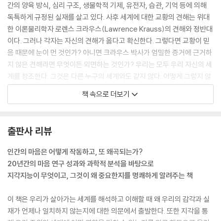
간의 양육 방식, 심리 구조, 생물학적 기제, 유전자, 습관, 기억 등에 의해
신적인 힘을 가졌다는 착각
독특하게 규정된 실재를 살고 있다. 사후 세계에 대한 교황의 견해는 위대
당신은 속임수 장치를 손에 넣었다 : 빅 마우스 빌리 배스 피시
한 이론물리학자 로렌스 크라우스(Lawrence Krauss)의 견해와 정반대
관광객이 될 때 낮아지는 지각지능
이다. 그러나 각자는 자신의 견해가 옳다고 확신한다. 그렇다면 교황이 믿
음 때문에 눈이 먼 것인가? 아니면 크라우스 박사가 엄밀한 증거에 근거하
제12장 당신은 케냐의 누와 다른가? _사회적 영향력의 역동성
지 않은 견해라면 무엇이든 외면하는 것인가? 우리는 모두 우리 자신의 세
‘우리는 우주의 티끌이다’ 대 ‘우리는 욕망 자체다’ : 하나님의 자녀 대 변소
계를 창조한다. 그것은 다른 누구의 세계와도 같지 않다. 어떻게 그렇지 않
에 대한 분노
을 수 있겠는가? 왜냐하면 그것은 우리의 지각을 통해 규정되기 때문이다.
나를 믿어라 : 광고를 위해 특정 배우를 선택하는 이유
책 속으로 더보기
우리는 대개 우리가 우리의 삶에 관해 창조하는 이야기에 맞게 우리의 지
각을 점토처럼 이리저리 주무른다. 그러나 때때로 우리의 지각은 우리도
제13장 광신 _극단적 신념의 본질
모르는 사이에 배후에서 작동하면서 우리의 사고와 행동을 좌우한다. ---
극단적인 집단에 가입하는 것이 미친 짓이 아닌 이유
출판사 리뷰
「머리말」 중에서
신의 이름으로 몇 세기에 걸친 전쟁을 개시한 교황
종교는 언제 이교 집단으로 변모하는가?
인간의 마음은 어떻게 작동하고, 또 왜곡되는가?
건강에 대한 불안감을 조성하는 글들이 의학 정보를 전하는 웹사이트와 블
있는 그대로 오라 : 이교 집단의 황홀한 포섭
20년간의 마음 연구 성과와 과학적 분석을 바탕으로
로그, 뉴스 웹사이트 등에 매일 대량으로 유포되면서 우리의 PI는 지속적
지각지능이 무엇이고, 그것이 왜 중요한지를 명쾌하게 알려주는 책
인 과부하 상태에 놓여 있다. 소셜 미디어 네트워크 덕분에 그런 기사는 타
제14장 시간의 주관적 경험 _그리고 버킷리스트의 기원에 관하여
당하든 타당하지 않든 상관없이 우리의 친구와 가족에게로 바이러스처럼
시간의 구조 : 시대가 바뀌면 신념도 바뀐다?
이 책은 우리가 살아가는 세계를 해석하고 이해할 때 왜 우리의 감각과 실
퍼져나간다. (최근에 바이러스처럼 퍼진 한 게시글에서는 질병관리본부가
시간을 정말로 아는 사람이 있을까?
재가 언제나 일치하지 않는지에 대한 의문에서 출발한다. 또한 지각을 통
백신의 효과를 높이기 위해 모유 수유 중단을 권고했다는 잘못된 정보가