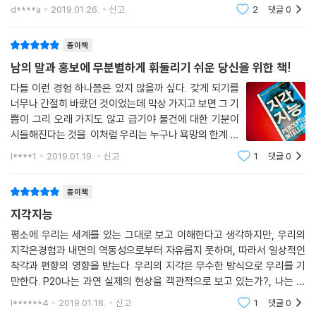
우리는 왜 무언가에 쉽게 유혹당하고 뒤늦게야 후회하는가?
물의 이치를 '분별'하는 능력임을 알 수 있다. 분별하는 능력이라는 말에 눈
d****a
2019.01.26.
신고
2
댓글
0
한마디로 걸작이다! 엄청나게 흥미진진하고 적재적소에 유머가 넘치는 이
는 결론에 도달할 것이다. 즉 온갖 선택 사항에 관해 끝없이 고민하면서 질
길이 멈춘다
그리고 나의 지각지능은 몇 점일까?
책은 삶의 향상을 위해 우리 모두에게 필요한 기술을 가르치는, 명쾌하고
질 끌고, 축구선수의 패스보다 더 자주 마음이 바뀌며, 그런 모든 쓸데없는
지각지능에 관련된 다양한 사례와 독창적인 분석, 그리고 지각지능 평가법
기초가 탄탄하며 유용한 안내서다.
심사숙고 끝에 결국에는 잘못된 결정을 내리는 사람 말이다. 그런 사람에
종이책
게는 아침에 무슨 스웨터를 입을지부터 배우자 선택, 자동차 구매, 입사 지
남의 말과 홍보에 무분별하게 휘둘리기 쉬운 당신을 위한 책!
- 리사 브레켄릿지 (로스앤젤레스 CBS 2 방송사의 뉴스 진행자)
이 책은 지각지능과 관련된 다양한 사례를 통해 긍정적이고 낙관적인 태도
원 같은 인생의 중요한 결정을 내리는 것까지 모든 것이 고민거리일 수 있
를 유지하는 것이 얼마나 유용한지, 우리가 얼마나 쉽게 무언가에 유혹당
다들 이런 경험 하나쯤은 있지 않을까 싶다. 갖게 되기를
다. 그리고 수많은 고민 끝에 선택한 배우자가 비열한 인간임이 드러날 때,
너무나 간절히 바랐던 것이었는데 막상 가지고 보면 그 기
하는 어리석음에 빠지는지, 왜 그렇게나 착각에 집착하는지, 그리고 경고
매혹적이고 의미심장하다! 때때로 이해할 수 없는 일이 벌어진다. 최근에
또는 자동차가 불량품이거나, 입사한 지 한 달 만에 회사가 망할 때 ‘불
쁨이 그리 오래 가지도 않고 급기야 물건에 대한 기분이
신호를 무시함으로써 죽음에까지 이르게 되는지를 보여준다.
당신에게 그런 일이 언제 일어났는가? 이 책을 읽어라!
운’이 찾아온다.
시들해진다는 것을. 이처럼 우리는 누구나 욕망의 한계 효
- 보즈 헤이들리 (『유명 인사의 충돌(Celebrity Feuds!)』의 저자)
용 체감의 법칙을 가지고 있다. 왜 이럴까? 이렇게나 금방
--- 「제15장 육감의 메시지」 중에서
긍정적이고 낙관적인 인생관을 가진 사람은 각종 질환의 증상을 완화시키
l****1
2019.01.19.
신고
1
댓글
0
심드렁하게 되는데 왜 가지기 전에는 이것이 아니면 살기
고 치료 효과도 빠르다. 매일 더 많이 웃기만 해도 더 건강해지고 병을 예방
브라이언 박사가 쓴 이 책은 성공을 원하는 모든 사람에게 많은 돌파구를
도 싫을만큼 원하게 되는 것일까? 놀랍
할 수 있다는 것이다. 그런 사람들은 스스로 깨닫지 못하지만 높은 지각지
종이책
제시한다. 말콤 글래드웰의 작품을 좋아한다면, 또는 영화 [매트릭스]에서
능을 지니고 있다. 나아가 마음챙김 명상을 통해 요통, 마른버짐, 불면증부
지각지능
처럼 미래를 미리 알고 싶다면 반드시 이 책을 읽어라!
터 정신병까지 각종 질환의 증상을 완화할 수 있다는 것을 보여주는 많은
평소에 우리는 세계를 있는 그대로 보고 이해한다고 생각하지만, 우리의
- 저스틴 혹버그 (TV 프로그램 [프로핏]의 창작자이자 리얼리티 TV 쇼 [어프렌티
증거가 있다. 마이클 조던, 팸 슈라이버를 비롯한 스포츠 스타들의 이야기
지각은경험과 내면의 역동성으로부터 자유롭지 못하며, 따라서 일상적인
스]의 전임 프로듀서)
도 흥미롭다. ‘자기 시각화’와 경기에 몰입하기, 그리고 팀 동료를 향한 확
착각과 편향의 영향을 받는다. 우리의 지각은 무수한 방식으로 우리를 기
신 등은 승리의 정신을 활성화하는 밑바탕이 되지만 한순간 추락한 스타가
만한다. P20나는 과연 실제의 현상을 객관적으로 보고 있는가?, 나는 내
다수의 기술회사를 설립해 성장시켰고 탁월한 재능을 지닌 사람들을 수차
있는가 하면 광적인 팬덤 문화는 비극적이고 극단적인 행동으로 이어진다.
자신을 객관적으로 알고 있는가? 라는 두개의 질문을 스스로에게 던지게
l******4
2019.01.18.
신고
1
댓글
0
례 접했던 나로서는 여러 지도자가 똑같은 사태나 사실을 다르게 해석하는
그러한 결과는 모두 우리의 지각지능과 깊이 연관되어 있다.
한 책이바로 이책이다