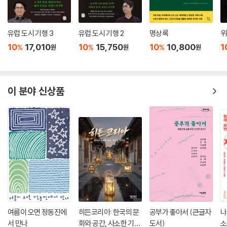
유럽 도시 기행 3
유럽 도시 기행 2
명상록
위
10
17,010
10
15,750
10
10,800
1
%
%
%
원
원
원
이 분야 신상품
여름이 오면 정동진에
히든코리아: 한국의 문
공부가 좋아서 (큰글자
나
서 만나
화와 공간, 사소한 기적
도서)
소