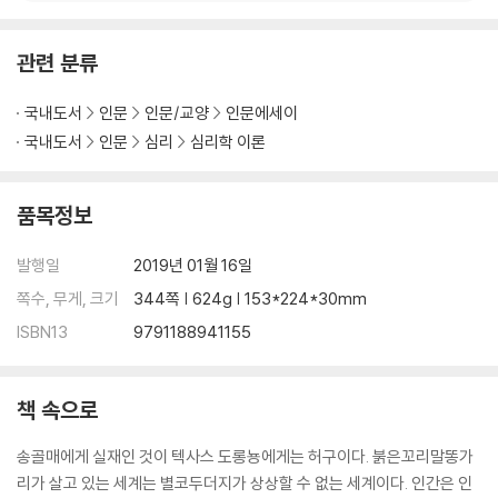
눈에는 눈 : 상호 간의 나쁜 행동
‘버림받은 여성…’이라는 말에 진실이 있는가?
관련 분류
제9장 스타의 시간 _유명 인사의 화려함과 맹목성
국내도서
인문
인문/교양
인문에세이
후광이여 안녕!
국내도서
인문
심리
심리학 이론
코미디언은 ‘천박하다’? 그것은 보는 사람의 지각지능에 달려 있다
리얼리티 TV와 셀카 만족
품목정보
제10장 성의 지각지능 _자기 자신의 매력
인터넷 : 성적 디즈니랜드 또는 가상의 소돔과 고모라?
발행일
2019년 01월 16일
손대면 안 된다 : 수음과 지각지능
쪽수, 무게, 크기
344쪽 | 624g | 153*224*30mm
비싼 대가를 수반하는 불법 행동
ISBN13
9791188941155
그것이 잘못되었다는 것이 아니다
고개를 돌린 올림픽 선수와 지각지능
짐승, 누가?
책 속으로
제11장 가져야 하는 것 _사향커피와 소량 생산의 유혹
송골매에게 실재인 것이 텍사스 도롱뇽에게는 허구이다. 붉은꼬리말똥가
나는 이것을 원한다, 그것도 지금 : 양배추 인형과 비니 베이비 인형
리가 살고 있는 세계는 별코두더지가 상상할 수 없는 세계이다. 인간은 인
어째서 청소년은 더 이상 장난감을 갖고 놀지 않는가?