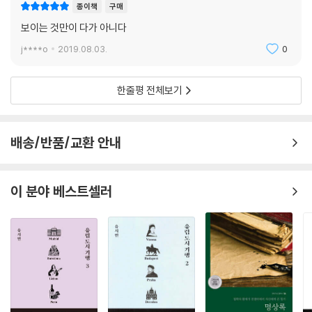
잡한 의학적·과학적 증거들을 이해하기 쉽고 유익한 언어로 풀어내는 재능
종이책
구매
제대로 예측한 적이 누구에게나 한두 번씩은 있을 것이다. 그런데 수많은
을 지닌 이야기꾼이다.
보이는 것만이 다가 아니다
과학적 연구에 따르면 머릿속에 첫 번째로 떠오르는 직관적 느낌에 주목하
- 토머스 하인켈 밀러 (UCLA 언론정보학과 교수)
지 못하고 과잉 분석을 하는 것이 옳은 결정을 내릴 확률을 크게 감소시킨
j****o
2019.08.03.
0
다고 한다. 핵심은 자신에게 문득 떠오르는 생각을 ‘자각’하고 ‘인정’하는
것이다. 참신한 생각은 밤에 잠들 때 또는 잠에서 깨어나기 시작할 때 떠오
한줄평 전체보기
르곤 한다. 이 찰나의 순간에 직관을 포착하고 그것을 평가하여 진정한 선
택을 해야 하는 것이다.
배송/반품/교환 안내
이렇듯 낮은 지각지능은 수많은 방식으로 우리의 삶을 왜곡하고, 심지어
우리를 눈멀게 만든다. 따라서 현재 자신이 실재와 환상을 얼마나 잘 구별
하는지, 그리고 PI의 척도에서 자신의 위치가 어디인지를 파악하는 것이
이 분야 베스트셀러
무엇보다 중요하다. 브라이언 박사가 직접 개발한 ‘PI 평가법’(제16장)은
각각의 문항이 흥미로울 뿐만 아니라 누구나 쉽게 수행할 수 있다. 또한 지
각지능을 촉진하는 네 가지 요소인 직관, 비판적 사고, 개인적 사고, 감정
으로 나누어 문항별로 자세한 해설까지 덧붙였다.