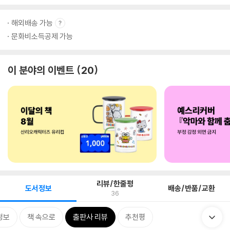
해외배송 가능
문화비소득공제 가능
이 분야의 이벤트
20
리뷰/한줄평
도서정보
배송/반품/교환
36
정보
책 속으로
출판사 리뷰
추천평