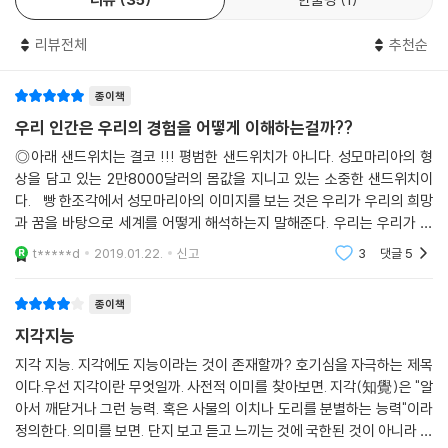
없이 구매 물건의 가치를 부풀렸다.
기억에 의해 좌우되거나 왜곡된다. 다른 형태의 지능과 마찬가지로 PI도
- 팸 슈라이버 (복식 테니스 챔피언이자 ESPN 방송국 해설자)
우리는 다음번에는 더 나은 결정을 하리라고 기대한다. 그렇지 않은가? 틀
비교적 높은 사람이 있고 비교적 낮은 사람이 있다. 그러나 PI는 획득된 기
리뷰전체
추천순
렸다. 뇌에서 전격적으로 분출한 도파민 때문에 구매할 때의 느낌이 들떠
술이다. 그것은 자각과 함께 시작되고 연습을 거쳐 습관이 된다. 그래서 어
제품 또는 서비스의 수요를 확충하기 위해 노력하는 모든 사업가와 판매자
있어서 우리는 지난번에 얼마나 어리석게 굴었는지 잊어버린다. 잠재의식
떤 상황 또는 환경에 대해 처음에는 과잉 반응을 보이던 사람도 적절한 지
의 필독서다.
종이책
적으로 원하고 가진다는 어린아이 같은 그 경탄할 만한 느낌만 기억하고,
식이나 다른 시각을 갖게 되면 ‘과연 내가 상황을 올바르게 해석하면서 최
우리 인간은 우리의 경험을 어떻게 이해하는걸까??
- 수잔 잘츠먼 기네스트로 (캠벨수프컴퍼니의 캠벨 프레시 부서 최고마케팅경영자)
지갑에서 이루어진 지출과 그 후의 실망감은 깡그리 무시한다. 우리가 저
선의 선택을 하고 있는가?’ 하는 의문을 품게 된다.
항할 수 없는 신호와 이미지를 또 받아들일 만큼 그 느낌이 좋았기 때문에
◎아래 샌드위치는 결코 !!! 평범한 샌드위치가 아니다. 성모마리아의 형
교훈이 학습되지 않는다. 사향커피? 이 새로운 것은 그따위와 달라, 완전
상을 담고 있는 2만8000달러의 몸값을 지니고 있는 소중한 샌드위치이
나는 특히 ‘사회적 영향력의 역동성’과 ‘지각지능을 장악하는 상호성’을 서
PI가 높다는 것은 우리의 마음이 생각했던 것보다 유연하며 필요에 따라
다. 빵 한조각에서 성모마리아의 이미지를 보는 것은 우리가 우리의 희망
히 다른 거야. 이게 훨씬 좋아! 이번에는 사향커피 에스프레소를 마실 차례
술한 부분을 유용하고 인상 깊게 읽었다.
조형되고 재가공될 수 있다는 사실을 인식하는 것이다. 자동차 운전, 스포
과 꿈을 바탕으로 세계를 어떻게 해석하는지 말해준다. 우리는 우리가 보
다. 꼭 마시고야 말겠다고 합리화할 정도로 우리의 지각지능은 낮다. 이것
- 로버트 치알디니 (베스트셀러 『설득의 심리학(Influence)』의 저자)
츠, 악기 연주 같은 기술을 학습하듯 PI도 학습을 통해 향상될 수 있다. 많
는 것에 우리의 편향을 투사하는 경향이 있는데, 그것은 우리가 어떻게 자
을 구매자의 자책 합리화라고 한다. --- 「제11장 가져야 하는 것」 중에서
t*****d
2019.01.22.
신고
3
댓글
5
은 사람들은 충격적인 사건을 극복한 뒤에 그런 경험을 바탕으로 인생을
랐는지, 무엇을 믿도
좌우하는 결정을 내린다. 그런 사태에 대한 시각에 따라 삶이 긍정적인 방
지각의 힘과 함정을 매우 섬세하게 파헤친 이 책은 우리가 세계를 어떻게
스파이더맨을 옆으로 제쳐두어도 우리는 과학을 토대로 직관의 세계를 탐
종이책
향으로 바뀔 수도 있고 부정적인 방향으로 바뀔 수도 있다. 이때 결과를 결
바라보는지, 그리고 우리 삶의 모든 측면에 영향을 미치는 지각에 관해 더
구할 수 있다. 다시 말해 많은 연구를 바탕으로 우리는 어째서 몇몇 사람은
정하는 것은 사건 자체가 아니다. 미래를 결정하는 것은 사건에 대한 ‘지
잘 이해하고 싶어 하는 사람들에게 큰 기쁨을 선사한다. 동료들과 환자들
지각지능
직관의 신호를 포착하는 재능을 타고난 듯한 반면 다른 사람들에겐 그런
각’과 이후 그것에 어떻게 반응하는가이다. 우리가 TV에서 보거나 책에서
모두에게 이 책을 권하고 싶다.
지각 지능. 지각에도 지능이라는 것이 존재할까? 호기심을 자극하는 제목
능력이 전혀 없어 보이는지를 설명할 수 있다. 예컨대 주변의 친구나 친척
읽는 ‘영웅적인’ 생존자는 PI의 원리를 적용한 사람들인 반면에 ‘희생자’는
이다.우선 지각이란 무엇일까. 사전적 이미를 찾아보면. 지각(知覺)은 "알
- 앤드류 오돈 (미국의 ‘국민 성형외과의’, [닥터스]의 공동 진행자이자 『7일 만의 자
들 중에 유난히 ‘불운’의 연속인 듯한 삶을 평생 동안 살아온 사람이 있을
굳어 있는 사람들이다.
아서 깨닫거나 그런 능력. 혹은 사물의 이치나 도리를 분별하는 능력"이라
기계발(Better in 7)』의 저자)
것이다. 만약 당신이 지난 몇 년에 걸쳐 그 사람이 처했던 상황을 찬찬히 들
정의한다. 의미를 보면. 단지 보고 듣고 느끼는 것에 국한된 것이 아니라 사
여다볼 수 있다면, 그 사람이 만성적으로 지나치게 생각이 많은 사람이라