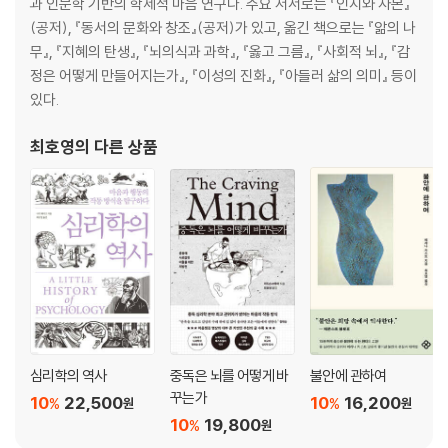
제6장 몸으로 들이대기 _PI와 스포츠
과 인문학 기반의 학제적 마음 연구다. 주요 저서로는 『인지와 자본』
뇌에 카페인 없는 주사 놓기
(공저), 『동서의 문화와 창조』(공저)가 있고, 옮긴 책으로는 『앎의 나
스포츠의 관건은 자신감과 지각이다
무』, 『지혜의 탄생』, 『뇌의식과 과학』, 『옳고 그름』, 『사회적 뇌』, 『감
시각적 사고
정은 어떻게 만들어지는가』, 『이성의 진화』, 『아들러 삶의 의미』 등이
몰입
있다.
팀워크와 승리의 관건은 PI를 읽는 것이다
최호영
의 다른 상품
추락한 스타
우리의 DNA와 팀 셔츠에 녹아 있는 광적인 팬덤 문화
제7장 완전한 지각 _치즈 샌드위치 하나에 2만 8,000달러?
끝없는 환각
얼굴에 담겨 있는 것
종교가 우리의 지각을 왜곡하는가?
월터 미티의 은밀한 생활은 모두 환각이었을까?
자신의 샌드위치에서 성모 마리아의 모습을 본다면?
심리학의 역사
중독은 뇌를 어떻게 바
불안에 관하여
제8장 감각적인 것의 마력 _지각지능을 장악하는 상호성
꾸는가
10
22,500
10
16,200
%
%
원
원
우리는 죄책감을 느끼도록 프로그래밍되었는가?
10
19,800
%
원
‘선물 주기’라는 공정한 대차대조표