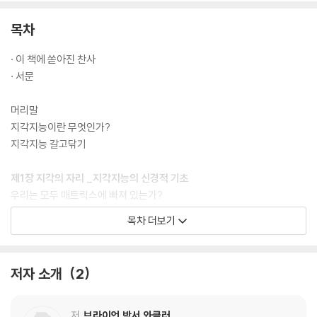
목차
· 이 책에 쏟아진 찬사
· 서문
머리말
지각지능이란 무엇인가?
지각지능 갈고닦기
제1장 지각의 자리 _지각지능의 신경적 기초
우리는 모두 매트릭스에 빠져 있는가?
지각의 문을 열면서
목차 더보기
감각 과부하
뇌와 뇌 : 뇌란 무엇인가?
저자 소개
2
제2장 물질 위의(또는 아래의) 정신 _자기 치유와 자기 파괴
몬텔의 이야기
크레이지 섹시하게!
저
브라이언 박서 와클러