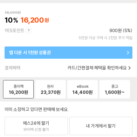
18,000
원
10
16,200
YES포인트
900원 (5%)
5만원 이상 구매 시 2천원 추가 적립
앱 다운 시 1천원 상품권
결제혜택
카드/간편결제 혜택을 확인하세요
종이책
원서
eBook
중고
16,200
원
23,370
원
14,400
원
1,600
원~
이미 소장하고 있다면 판매해 보세요.
예스24에 팔기
내 가게에서 팔기
바이백 신청 불가