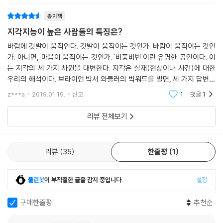
것을 보면서 언제나 놀라움을 금치 못했다. 브라이언 박사가 쓴 이 책은 이
수수께끼의 조각들을 명쾌하게 끌어 모은다. 나는 이 책을 나의 동료인 최
종이책
치즈 샌드위치 하나가 2만 8,000달러에 팔리고, 영업사원이 내놓은 공짜
고경영자들에게 추천하고 싶다.
커피와 스낵을 먹고 나서 자동차를 구매해야 한다는 압박감에 시달리고,
지각지능이 높은 사람들의 특징은?
자신이 좋아하는 연예인이 광고하는 제품에 현혹되고, ‘고양이 똥 커피’ 한
- 알렉스 카제라니 (사업가이자 버라이즌 디지털미디어 서비스 사의 전임 최고기술경
바람에 깃발이 움직인다. 깃발이 움직이는 것인가. 바람이 움직이는 것인
잔에 100달러를 지불하는 사람들의 이야기는 낮은 지각지능으로 인해 어
영자)
가. 아니면, 마음이 움직이는 것인가. '비풍비번'이란 유명한 공안이다. 이
리석은 행동을 하는 구체적인 사례들이다. 물론 각각의 예에는 나름의 심
는 지각의 세 가지 차원을 대변한다. 지각은 실재(현상이나 사건)에 대한
리적 원리와 효과가 동반된다. 희귀한 것을 갖고 싶은 마음, 상호성을 토대
우리의 해석이다. 브라이언 박서 와클러의 빅워드를 빌면, 세 가지 답변은
상식과 자각력을 제고시키는 브라이언 박사의 이 책은 매우 흥미진진하고
로 한 보답 원리, 사회적 영향력에 의한 후광 효과 등이 작용하면서 지각지
각각 '지각지능'의 수준이 다르다. 여기서 지각지능이란 "환상과 실재를 구
탁월한 역작이다.
z***a
2019.01.19.
신고
1
댓글
1
별하기 위해
능을 낮추고 착각의 늪에 빠져드는 것이다.
- 댄 루티어 (에어버스 사의 위성궤도 프로젝트 영업부장)
지각지능이 낮은 사람들은 논리와 이성이 완전히 결여된 관점을 옹호하면
리뷰 전체보기
서 부도덕하고 위험한 행동을 부채질하는 광신의 세계로 빠져들기도 한다.
우리의 지각에 영향을 미치는 요인들을 재미있고 솔직한 사례와 함께 설명
이교 집단의 신입 회원은 지도자와 조직의 전폭적인 환영을 받으면서 과거
하면서 지각지능을 향상시킬 실제적인 도구를 제공하는 이 책은 개인적으
의 비현실적인 기대와 압박, 냉혹한 시선 등이 사라진다. 세뇌에 넘어가는
리뷰
35
한줄평
1
로나 직업적으로 매우 유용한 안내서다.
사람은 새로운 정체성을 획득하고 무언가 위대하고 흥미진진하며 중요한
임무의 일부가 된 것 같은 환상의 세계로 이끌려 들어간다.
- 제레미 왁스먼 (질로우 그룹 최고마케팅경영자)
클린봇
이 부적절한 글을 감지 중입니다.
설정
1959년, 불길한 징조를 무시하고 비행기를 탔다가 사망한 세 명의 음악가
인상적이다. 이 책은 통찰과 재미와 놀라움을 선사하는 유용한 기법과 이
구매한줄평
추천순
이야기는 직관의 신호에 귀를 기울이라는 메시지를 담고 있다. 왜 그런지
야기로 가득하다. 브라이언 박사는 지각지능에 관한 이론을 뒷받침하는 복
또는 어떻게 그런지 설명할 수는 없지만, 조만간 무슨 일이 일어날 거라고