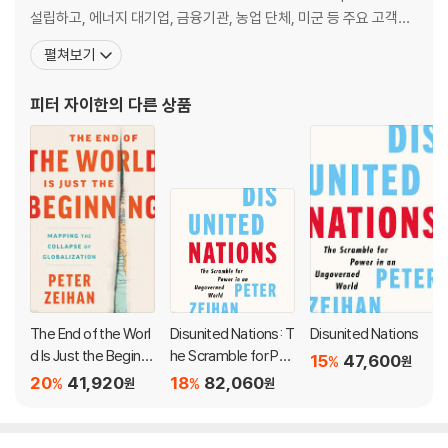
le. Terrorism spills out of the Middle East into Europe. Russia, Ir
설립하고, 에너지 대기업, 금융기관, 농업 단체, 미군 등 주요 고객들
an, Saudi Arabia, China and Japan vie to see who can be most
에게 세계 정세 분석과 지정학 관련 정보를 제공하고 있다. 그는 지리
펼쳐보기
aggressive. Financial breakdown in Asia and Europe guts grow
학, 인구통계학, 경제학, 에너지, 정치학, 기술, 안보 분야의 전문 지
th, challenging hard-won political stability.
식들을 결합해 고객들이 불확실한 미래에 대처하도록 돕고 있다. 저
피터 자이한
의 다른 상품
서로는 『21세기 미국의 패권
Yet for the Americans, these changes are fantastic. Alone am
ong the world's powers, only the United States is geographic
ally wealthy, demographically robust, and energy secure. That
last piece -- American energy security -- is rapidly emerging a
s the most critical piece of the global picture.
The American shale revolution does more than sever the larg
est of the remaining ties that bind America's fate to the wider
world. It re-industrializes the United States, accelerates the g
The End of the Worl
Disunited Nations: T
Disunited Nations
lobal order's breakdown, and triggers a series of wide ranging
d Is Just the Beginni
he Scramble for Po
15
47,600
%
원
military conflicts that will shape the next two decades. The co
ng: Mapping the Coll
wer in an Ungovern
20
41,920
18
82,060
%
%
원
원
apse of Globalizatio
ed World
mmon theme? Just as the global economy tips into chaos, jus
n
t as global energy becomes dangerous, just as the world reall