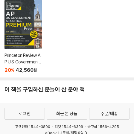
Princeton Review A
P U.S. Government
& Politics Premium P
20
42,560
%
원
rep, 25th Edition: 6 P
ractice Tests + Digi
tal Practice Online +
이 책을 구입하신 분들이 산 분야 책
Content Review
로그인
최근 본 상품
주문/배송
고객센터 1544-3800
티켓 1544-6399
중고샵 1566-4295
eBook 1:1문의/채팅상담