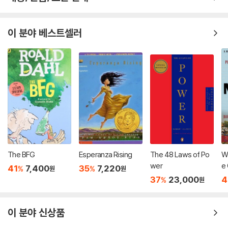
이 분야 베스트셀러
The BFG
Esperanza Rising
The 48 Laws of Po
Wh
wer
e 
41
7,400
35
7,220
%
%
원
원
Pr
37
23,000
4
%
원
er
이 분야 신상품