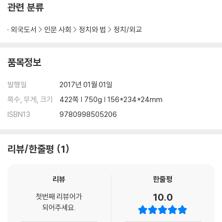
y needs the Americans to be engaged, the United States will
관련 분류
be...absent.
외국도서
인문 사회
정치와 법
정치/외교
In 2014's The Accidental Superpower, geopolitical strategist P
eter Zeihan made the case that geographic, demographic and
energy trends were unravelling the global system. Zeihan tak
품목정보
es the story a step further in The Absent Superpower, mappin
g out the threats and opportunities as the world descends int
발행일
2017년 01월 01일
o Disorder.
쪽수, 무게, 크기
422쪽 | 750g | 156*234*24mm
ISBN13
9780998505206
리뷰/한줄평
1
리뷰
한줄평
10.0
첫번째 리뷰어가
되어주세요.