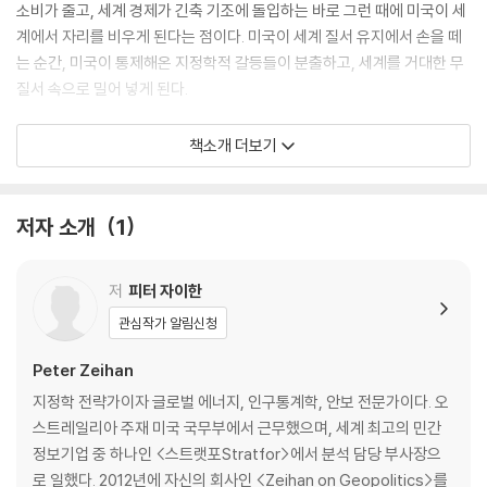
소비가 줄고, 세계 경제가 긴축 기조에 돌입하는 바로 그런 때에 미국이 세
계에서 자리를 비우게 된다는 점이다. 미국이 세계 질서 유지에서 손을 떼
는 순간, 미국이 통제해온 지정학적 갈등들이 분출하고, 세계를 거대한 무
질서 속으로 밀어 넣게 된다.
『셰일 혁명과 미국 없는 세계』는 『21세기 미국의 패권과 지정학』에 이은
책소개 더보기
피터 자이한의 두 번째 책이다. 『21세기 미국의 패권과 지정학』에서 자이
한은 미국이 가진 힘의 원천이 무엇이고, 2차 세계대전 이후의 세계 질서
의 본질이 무엇인지, 그리고 인구구조의 변화, 지정학, 셰일 혁명으로 인해
저자 소개
1
21세기의 세계가 어떻게 무질서에 빠져들게 되는지를 분석하였다. 『셰일
혁명과 미국 없는 세계』에서는 2014년 이후 미국에서 본격화된 셰일 혁명
저
피터 자이한
이 어떻게 가능했고, 그리고 게임 체인저로서 세계를 어떻게 바꾸어놓을
것인지를 보다 심층적으로 분석한다. 나아가 초강대국 미국이 왜 세계 질
관심작가 알림신청
서 유지에서 손을 떼게 되는지, 그리고 그로 인해 동반구의 권력 중심부들
Peter Zeihan
에서 어떤 지정학적 충돌들이 전개될지 놀라운 분석력으로 펼쳐 보인다.
특히 향후 동아시아에서 중국, 일본, 한국 사이에 전개될 일련의 충돌에 대
지정학 전략가이자 글로벌 에너지, 인구통계학, 안보 전문가이다. 오
한 지정학적 분석은 가히 동아시아 지정학의 교과서라 할 만하다.
스트레일리아 주재 미국 국무부에서 근무했으며, 세계 최고의 민간
정보기업 중 하나인 <스트랫포Stratfor>에서 분석 담당 부사장으
The world is changing in ways most of us find incomprehensib
로 일했다. 2012년에 자신의 회사인 <Zeihan on Geopolitics>를