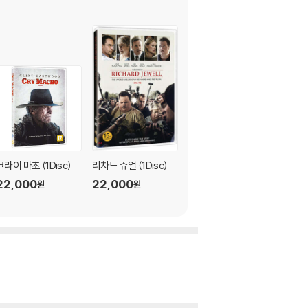
크라이 마초 (1Disc)
리차드 쥬얼 (1Disc)
15시 17분 파리행 열차
(1Disc)
22,000
22,000
원
원
44
11,000
%
원