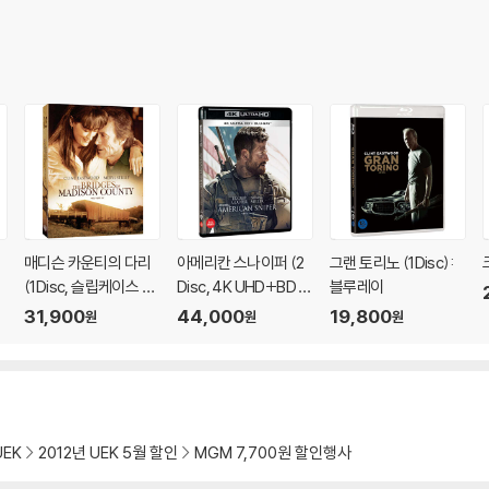
매디슨 카운티의 다리
아메리칸 스나이퍼 (2
그랜 토리노 (1Disc):
(1Disc, 슬립케이스 한
Disc, 4K UHD+BD 일
블루레이
정판) : 블루레이
반판) : 블루레이
31,900
44,000
19,800
원
원
원
UEK
2012년 UEK 5월 할인
MGM 7,700원 할인행사