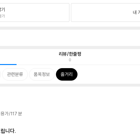
팔기
내 
불가
리뷰/한줄평
0
관련분류
품목정보
줄거리
용가/117 분
드립니다.