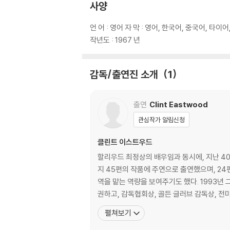
사양
디스크에 미세한 잔 흠집이 남아있거나 인쇄 면이
다.
언 어 : 영어 자 막 : 영어, 한국어, 중국어, 타이어
작년도 : 1967 년
※ 교환/반품 안내
1) 불량으로 인한 교환/반품 요청 시에는 불량 
관련 사진과 동영상 및 재생 기기 모델명을 첨부
감독/출연진 소개
1
2) 사양 오인지, 오 구매, 변심 사유로의 반품은
3) 스틸북 한정판, 초회 한정판의 경우 제작 
출연
Clint Eastwood
4) 한정판 상품의 변심, 오구매로 인한 반품은 
관심작가 알림신청
클린트 이스트우드
할리우드 최정상의 배우임과 동시에, 지난 40
지 45편의 작품에 주연으로 출연했으며, 24
역을 맡는 역량을 보여주기도 했다. 1993년 그가 감독한 <용서받지 못한 자>는 아카데미 9개 부문에 올라 작품상, 감독상, 최우수조연상, 최우수편집상 등 4개 부분을 석
권하고, 감독협회상, 골든 글러브 감독상, 
펼쳐보기