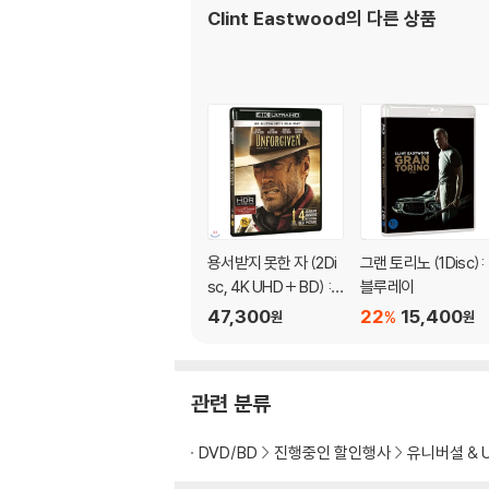
Clint Eastwood
의 다른 상품
용서받지 못한 자 (2Di
그랜 토리노 (1Disc):
sc, 4K UHD + BD) :
블루레이
블루레이
47,300
22
15,400
%
원
원
관련 분류
DVD/BD
진행중인 할인행사
유니버셜 & 