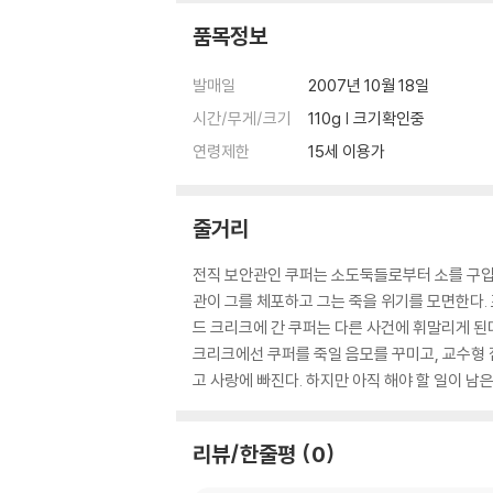
품목정보
발매일
2007년 10월 18일
시간/무게/크기
110g | 크기확인중
연령제한
15세 이용가
줄거리
전직 보안관인 쿠퍼는 소도둑들로부터 소를 구입한
관이 그를 체포하고 그는 죽을 위기를 모면한다.
드 크리크에 간 쿠퍼는 다른 사건에 휘말리게 된다
크리크에선 쿠퍼를 죽일 음모를 꾸미고, 교수형 
고 사랑에 빠진다. 하지만 아직 해야 할 일이 남은
리뷰/한줄평
0