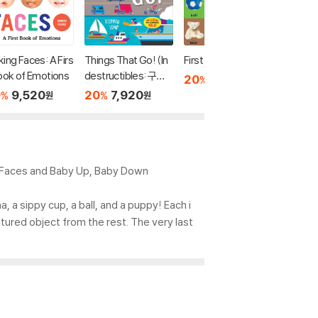
ing Faces: A Firs
Things That Go! (In
First 100 Words
First 1
ook of Emotions
destructibles: 구강
k Box S
20
6,640
%
원
기 아이를 위한 츄잉북
0
9,520
20
7,920
25
1
%
%
%
원
원
시리즈)
ng Faces and Baby Up, Baby Down
a, a sippy cup, a ball, and a puppy! Each i
tured object from the rest. The very last