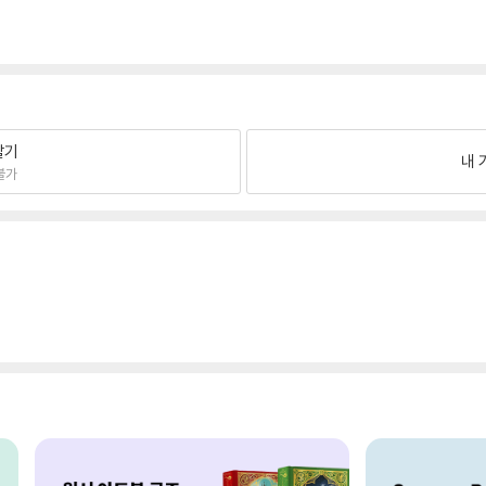
팔기
내 
불가