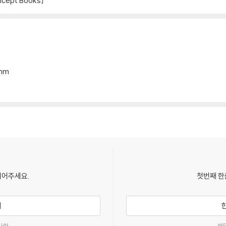
cept Books]
0mm
되어주세요.
첫번째 한
기
사항
혜