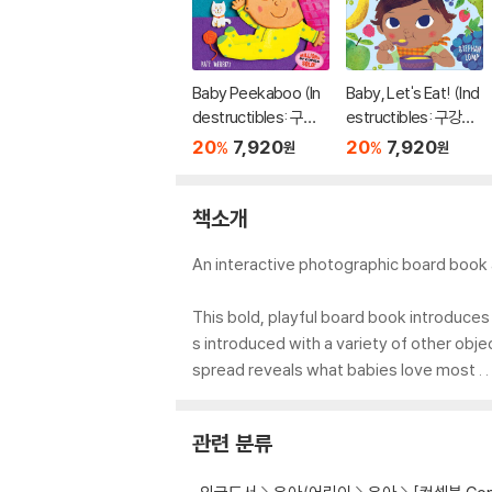
Baby Peekaboo (In
Baby, Let's Eat! (Ind
destructibles: 구강
estructibles: 구강기
기 아이를 위한 츄잉북
아이를 위한 츄잉북 시
20
7,920
20
7,920
%
%
원
원
시리즈)
리즈)
책소개
An interactive photographic board book 
This bold, playful board book introduces a
s introduced with a variety of other obj
spread reveals what babies love most . . 
관련 분류