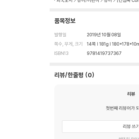
외국도서
유아/어린이
유아
[컨셉북 Con
품목정보
발행일
2019년 10월 08일
쪽수, 무게, 크기
14쪽 | 181g | 180*178*1
ISBN13
9781419737367
리뷰/한줄평
0
리뷰
첫번째 리뷰어가 
리뷰 쓰
혜택 및 유의