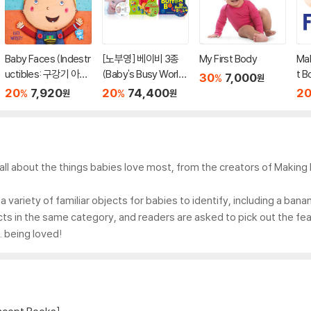
Baby Faces (Indestr
[노부영] 베이비 3종
My First Body
Mak
uctibles: 구강기 아이
(Baby's Busy World
t B
30
7,000
%
원
를 위한 츄잉북 시리즈)
+Choo Choo+10 bu
20
7,920
20
74,400
2
%
%
원
원
tton book)
all about the things babies love most, from the creators of Maki
 variety of familiar objects for babies to identify, including a banan
ects in the same category, and readers are asked to pick out the fea
. being loved!