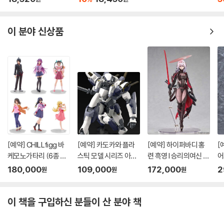
이 분야 신상품
[예약] CHILLfigg 바
[예약] 카도카와 플라
[예약] 하이퍼바디 홍
[
케모노가타리 (6종 세
스틱 모델 시리즈 아바
련 흑영 l 승리의여신 니
어
트)
레스트 l 풀메탈패닉
케
버
180,000
109,000
172,000
2
원
원
원
이 책을 구입하신 분들이 산 분야 책