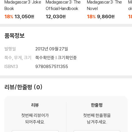
Madagascar 3: Joke
Madagascar 3: The
Madagascar 3: The
M
Book
Official Handbook
Novel
ol
18
13,050
12,030
18
9,860
1
%
%
원
원
원
품목정보
발행일
2012년 09월 27일
쪽수, 무게, 크기
쪽수확인중 | 크기확인중
ISBN13
9780857511355
리뷰/한줄평
0
리뷰
한줄평
첫번째 리뷰어가
첫번째 한줄평을
되어주세요.
남겨주세요.