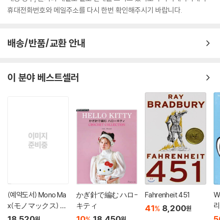
휴대전화번호와 메일주소를 다시 한번 확인해주시기 바랍니다.
배송/반품/교환 안내
이 분야 베스트셀러
(예약도서) Mono Ma
かぎ針で編む ハロ-
Fahrenheit 451
W
x(モノマックス) 20
キティ
리
41
8,200
%
원
26年10月號
'
18,520
10
18,450
5
%
원
원