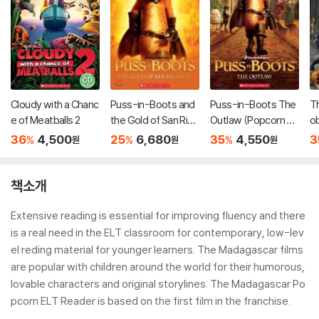
Cloudy with a Chanc
Puss-in-Boots and
Puss-in-Boots The
T
e of Meatballs 2
the Gold of San Rica
Outlaw (Popcorn Re
o
rdo (Popcorn Read
aders)
n
36
4,500
25
6,680
35
4,550
3
%
%
%
원
원
원
ers)
책소개
Extensive reading is essential for improving fluency and there
is a real need in the ELT classroom for contemporary, low-lev
el reding material for younger learners. The Madagascar films
are popular with children around the world for their humorous,
lovable characters and original storylines. The Madagascar Po
pcorn ELT Reader is based on the first film in the franchise.