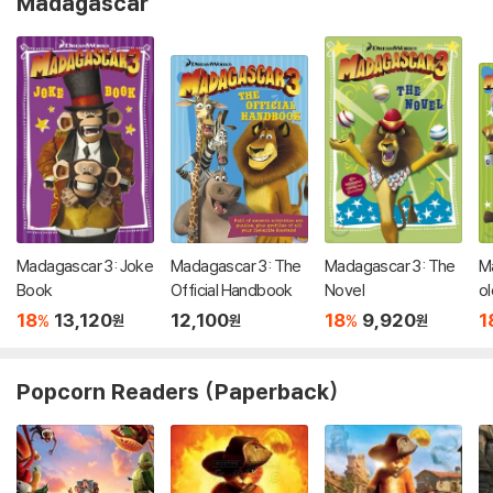
Madagascar
Madagascar 3: Joke
Madagascar 3: The
Madagascar 3: The
M
Book
Official Handbook
Novel
ol
18
13,120
12,100
18
9,920
1
%
%
원
원
원
Popcorn Readers (Paperback)