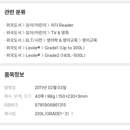
관련 분류
외국도서
유아/어린이
리더 Reader
외국도서
유아/어린이
TV & 영화
외국도서
ELT/사전
영어학 & 영어교육
영어교육
외국도서
Lexile®
Grade1 (Up to 300L)
외국도서
Lexile®
Grade2 (140L-500L)
품목정보
발행일
2011년 02월 03일
쪽수, 무게, 크기
40쪽 | 88g | 150*230*3mm
ISBN13
9781906861315
렉사일
220L(GRADE1~2)