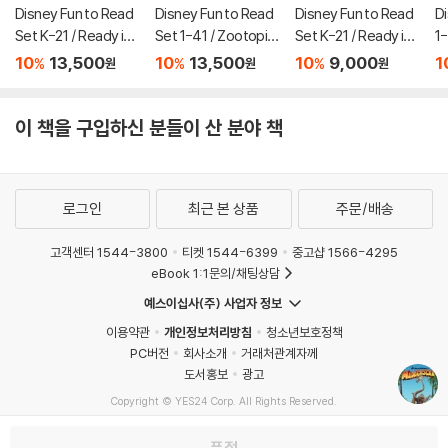
Disney Fun to Read
Disney Fun to Read
Disney Fun to Read
D
Set K-21 / Ready in
Set 1-41 / Zootopia
Set K-21 / Ready in
1-
a Flash (Zootopia 2)
2 (Zootopia 2)
a Flash (Zootopia 2)
o
10
13,500
10
13,500
10
9,000
1
%
%
%
원
원
원
(CD 미포함)
함
이 책을 구입하신 분들이 산 분야 책
로그인
최근 본 상품
주문/배송
고객센터 1544-3800
티켓 1544-6399
중고샵 1566-4295
eBook 1:1문의/채팅상담
예스이십사(주) 사업자 정보
이용약관
개인정보처리방침
청소년보호정책
PC버전
회사소개
거래처관계자께
도서홍보
광고
Copyright © YES24 Corp. All Rights Reserved.
MATOM14