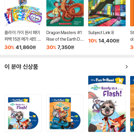
플라이 가이 원서 페이
Dragon Masters #1:
Subject Link 8
St
퍼백 15권 메가 세트 (C
Rise of the Earth Dra
ol
10
14,400
%
원
D 미포함) : Fly Guy an
gon
t
30
41,860
30
7,350
3
%
%
원
원
d Buzz Mega 15 Boo
ks Set
이 분야 신상품