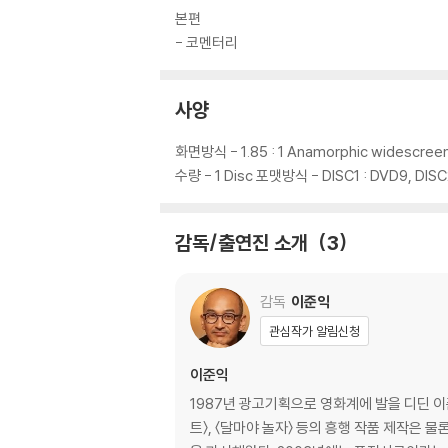
관통하는 순이의 여정은 생과 사를 넘나드는 전쟁
본편
수많은 클럽들이 밤새 불을 밝히고, 달러벌이를 
- 코멘터리
전 부대와 위문공연 도중 순식간에 적의 공격에 
기까지 전쟁이라는 혼란의 소용돌이 속에서 수많
사양
을 자극하는 영화가 아닌, 아픈 역사를 관통하는
화면방식 - 1.85 : 1 Anamorphic widescreen
전쟁 한복판의 여인!
수량 - 1 Disc 포맷방식 - DISC1 : DVD9, DIS
새로운 시각으로 베트남 전쟁을 이야기하다!
[님은 먼곳에]는 주로 남자들의 이야기를 다뤄왔
감독/출연진 소개
3
에서 새로움과 기대감을 더하는 [님은 먼곳에]
의 시선, 나아가 같은 아시아인의 시선에서 보다
감독
이준익
진 풍경은 이념과 옳고 그름을 떠나 전쟁이 인간
"니가 사랑이 뭔지 아나"라는 말 한마디를 남긴
관심작가 알림신청
여주는 여성 순이. 나약하게 쓰러지지 않고 전
이준익
화의 새로운 지평을 열며, 단순히 남녀간의 사랑
1987년 광고기획으로 영화계에 발을 디딘 이
베트남 전쟁의 위문공연단! 스크린으로 되살아
트〉, 〈달마야 놀자〉 등의 흥행 작품 제작은 