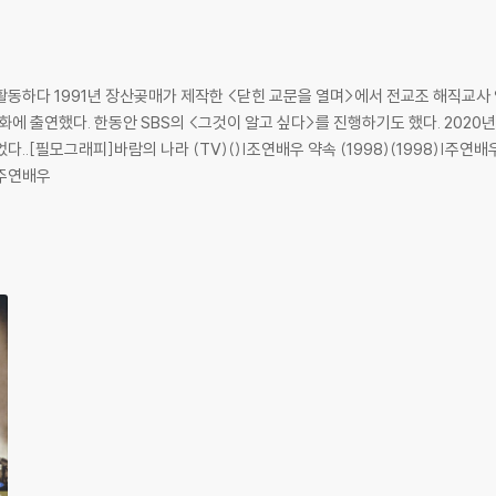
동하다 1991년 장산곶매가 제작한 <닫힌 교문을 열며>에서 전교조 해직교사 
던 수애가 이전의 모습과는 반대의 지점에 있는 강인한 여인으로 돌아왔다. 항상
 영화에 출연했다. 한동안 SBS의 <그것이 알고 싶다>를 진행하기도 했다. 202
이 처음 선택한 여배우라는 점에서 기대감을 높이는 수애는 70년대 시골의 평범한
.[필모그래피]바람의 나라 (TV)()|조연배우 약속 (1998)(1998)|주연배우 링
 되기 위해 예전의 모습은 생각 할 수 없을 정도로 외모부터 파격적 변신을 꾀한
|주연배우
보여지는 '순이'의 위대한 모성적 사랑과 강인한 내면을 몰라보게 깊어진 눈빛으
는 임기응변에 능한 전쟁터 속의 양아치 '정만'으로 변신한 이준익 감독의 페르
속물이지만 결코 미워할 수 없는 연민과 정(情)이 묻어나는 살아있는 캐릭터를 
세련된 이미지의 배우 정경호가 특유의 도회적 이미지를 벗고 외면의 분노 속 따스
모든 것을 버리고 전쟁터로 떠난 순이의 남편 '상길' 역을 맡아 고뇌와 번민이 묻
 배우들의 새로운 변신은 영화 [님은 먼곳에]의 살아 숨쉬는 생생한 감동을 만들