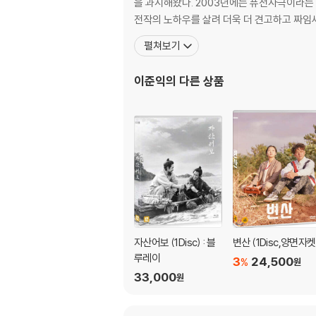
을 과시해왔다. 2003년에는 퓨전사극이라는 새로운 장르를 연 〈황산벌〉을 제작/연출하여 전국 290만 관객을 동원한 바 있는 이준익 감독은 2005년〈왕의 남자〉를 통해
베트남전 당시 수많은 장병들 앞에서 매혹적인 모
전작의 노하우를 살려 더욱 더 견고하고 짜임
환희와 열기로 가득 찬 사진의 드라마틱한 힘에 
펼쳐보기
재를 더욱 풍성하고 깊이 있는 드라마로 완성시켰
은 군인들의 모습 등 전쟁의 혼란 속 유일한 위
이준익
의 다른 상품
러니와 슬픔을 느끼게 한다. 그리고 전쟁터에서 
누군가에겐 목숨을 건 죽음의 공간이었고, 누군
0년대 우리의 과거와 오버랩되며 더욱 진솔한 
'님은 먼곳에'부터 올드팝까지!
시대와 세대를 초월한 빈티지 뮤직의 향연!
[라디오 스타]와 [즐거운 인생]에서 이준익 감독
곳에]는 가요부터 올드팝까지 1970년대를 풍
0년대를 대표하는 가수 김추자의 불멸의 히트곡이
자산어보 (1Disc) : 블
변산 (1Disc,양면자켓
두로 대한민국 록의 거장 신중현과 당대 최고의 스
루레이
3
24,500
%
원
내는 슬픈 가사와 선율로 오랫동안 사랑 받아 온 
33,000
원
메운다. 수애를 비롯 캐릭터와 하나가 된 배우들
할 향수와 추억을, 젊은 세대에겐 영화를 감상하