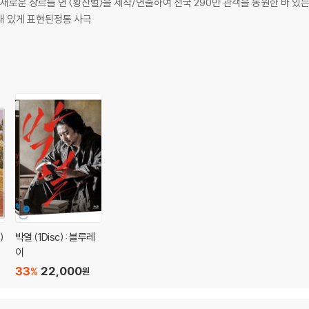
습으로 노래 하고 있는 어느 여가수의 흑백 사진 한 장에서 시작된 영화 [님은
새 있게 표현된정통 사극
매료된 이준익 감독은 실제 패티김, 현미, 김세레나 등 당대 최고 가수들이 함
다. 남편을 찾기 위해 위문공연단의 보컬 '써니'가 되어 노래하는 순이, 그리고
안이 되었던 위문공연의 생생한 풍경은 유쾌한 낭만을 전하는 동시에 그 이면에 
한 몫 단단히 챙기려는 위문공연단 단장 정만과 고국으로 돌아가고 싶지만 베트남
가에겐 돈벌이의 수단이었고, 또 다른 누군가에겐 꿈이었던 베트남 전쟁 속에서 
재미와 감동으로 다가갈 것이다.
과 호흡을 맞추며 주옥 같은 영화 음악을 탄생시켰던 한국 최고의 실력파 음악 감
미했던 최고의 명곡들이 캐릭터의 감정선과 스토리에 따라 펼쳐지며 가슴으로 전해
자 90년대 조관우의 리메이크로 더욱 친숙한, 영화 속에서 수애가 직접 불러 또
)
박열 (1Disc) : 블루레
타 김추자 콤비가 탄생시킨 '늦기 전에'와 '월남에서 돌아온 김상사', 아일랜드 
이
'대니보이', 70년대의 낭만과 추억을 고스란히 간직한 CCR의 '수지Q' 등 세
33
22,000
%
원
의 노래와 연주로 새롭게 탄생한 매력적인 음악들은 시대를 초월한 특별한 감흥과
는 또 하나의 즐거움을 선사할 것이다.