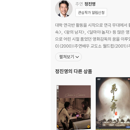
주연
정진영
베트남 전쟁 속의 수애, 정진영, 정경호, 엄태웅!
관심작가 알림신청
실력파 배우들, 그들의 변신!
대학 연극반 활동을 시작으로 연극 무대에서 활
청순 가련, 단아한 여인의 이미지로 대표되어 왔
속>, <왕의 남자>, <달마야 놀자> 등 많은
석 같은 배우의 진가를 확인시켜 준 이준익 감독
으로 어린 시절 품었던 영화감독의 꿈을 이루었다.
의 변화와 심리를 완벽하게 표현해냈다. '써니'가
0)(2000)|주연배우 교도소 월드컵(2001)
스터하는 것은 물론, 전쟁 속 극한의 상황에서 
펼쳐보기
묵직한 울림을 전해준다.
또한 전작들에서의 진지함과 카리스마와는 대조되
정진영
의 다른 상품
역 연기를 선보인다. 이기적이고 돈만 밝히는 
로 극에 활력을 불어넣을 것이다. 또한 귀엽고 
기를 채우며, 한국 영화계의 핵심 주역 엄태웅은 
971년 베트남 전쟁, 그 한복판에서 만난 실력파
태국 정부와 군의 전폭적 지원!
"영화 공화국 시민"으로 뭉친 다국적 스탭들!
[님은 먼곳에]로 소통하다!