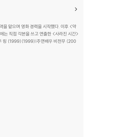
역을 맡으며 영화 경력을 시작했다. 이후 <약
 작품마다 배우의 새로운 얼굴을 끄집어 내며 보
0년에는 직접 각본을 쓰고 연출한 <사라진 시간>
 '순이'부터 위문공연단 가수 '써니'까지 주인공
 (1999)(1999)|주연배우 비천무 (200
 수애는 촬영 전 다양한 노래와 춤을 완벽하게 마
로 표현해내며, 작품 전체를 관통하는 강력한 힘과
소나 정진영은 [님은 먼곳에]를 통해 최초로 악
완성시킨 정진영은 탄탄한 내공과 여전한 존재감으
한 인간미를 간직한 '용득'으로 분하여 영화에 온
어나는 얼굴로 강렬한 힘을 스크린에 뿜어낸다. 1
어낼 것이다.