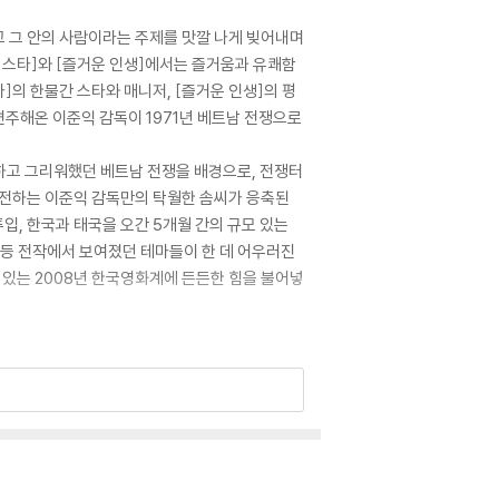
고 그 안의 사람이라는 주제를 맛깔 나게 빚어내며
 스타]와 [즐거운 인생]에서는 즐거움과 유쾌함
]의 한물간 스타와 매니저, [즐거운 인생]의 평
변주해온 이준익 감독이 1971년 베트남 전쟁으로
정하고 그리워했던 베트남 전쟁을 배경으로, 전쟁터
를 전하는 이준익 감독만의 탁월한 솜씨가 응축된
입, 한국과 태국을 오간 5개월 간의 규모 있는
 등 전작에서 보여졌던 테마들이 한 데 어우러진
 있는 2008년 한국영화계에 든든한 힘을 불어넣
 근래 한국영화에서 보기 힘들었던 광활한 서사와
인 70년대 한국 거리를 지나, 베트남 한복판을