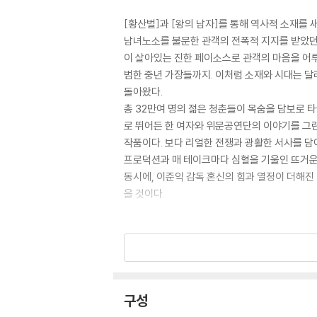
[황산벌]과 [왕의 남자]를 통해 역사적 소재를
남녀노소를 불문한 관객의 전폭적 지지를 받았던 
이 살아있는 진한 페이소스로 관객의 마음을 어루만
범한 중년 가장들까지. 이처럼 소재와 시대는 달
돌아왔다.
총 32만여 명의 젊은 청춘들이 목숨을 담보로 
로 뛰어든 한 여자와 위문공연단의 이야기를 그린
작품이다. 보다 리얼한 전쟁과 광활한 서사를 담아
프로덕션과 매 테이크마다 심혈을 기울인 뜨거운 
동시에, 이준익 감독 혼신의 힘과 열정이 더해진
을 것이다.
강렬한 드라마의 힘!
전쟁터를 가로지르는 광활한 서사가 펼쳐진다!
남편을 찾기 위해 전쟁터로 뛰어든 '순이'의 여
구성
강력한 드라마를 담아낸 작품이다. 엄한 시어머니