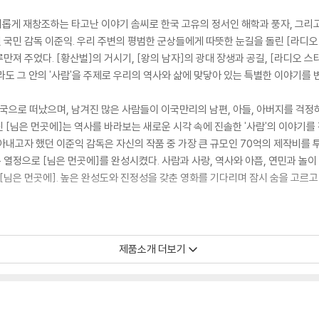
 새롭게 재창조하는 타고난 이야기 솜씨로 한국 고유의 정서인 해학과 풍자, 그리
국민 감독 이준익. 우리 주변의 평범한 군상들에게 따뜻한 눈길을 돌린 [라디오
져 주었다. [황산벌]의 거시기, [왕의 남자]의 광대 장생과 공길, [라디오 스타
라도 그 안의 '사람'을 주제로 우리의 역사와 삶에 맞닿아 있는 특별한 이야기를 
타국으로 떠났으며, 남겨진 많은 사람들이 이국만리의 남편, 아들, 아버지를 걱
 [님은 먼곳에]는 역사를 바라보는 새로운 시각 속에 진솔한 '사람'의 이야기
내고자 했던 이준익 감독은 자신의 작품 중 가장 큰 규모인 70억의 제작비를 투
열정으로 [님은 먼곳에]를 완성시켰다. 사람과 사랑, 역사와 아픔, 연민과 놀이
 [님은 먼곳에]. 높은 완성도와 진정성을 갖춘 영화를 기다리며 잠시 숨을 고르고
제품소개 더보기
정을 그린 [님은 먼곳에]는 한국 근대사의 한 페이지였던 베트남 전쟁을 소재로
가 가장 무서운 존재였던 평화로운 시골 마을에서, 월남 위문공연단 모집이 한창