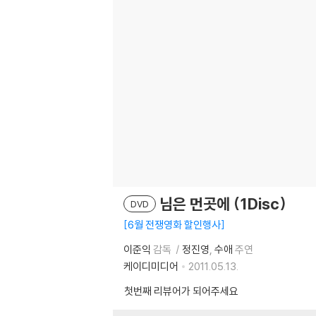
님은 먼곳에 (1Disc)
DVD
6월 전쟁영화 할인행사
이준익
감독
정진영
수애
주연
케이디미디어
2011.05.13.
첫번째 리뷰어가 되어주세요