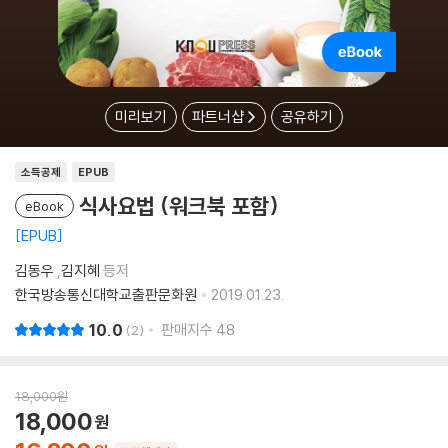
미리보기
파트너샵
공유하기
소득공제
EPUB
식사요법 (워크북 포함)
eBook
EPUB
김동우
,
김지혜
등저
한국방송통신대학교출판문화원
2019.01.23.
10.0
판매지수
48
2
18,000
원
18,000