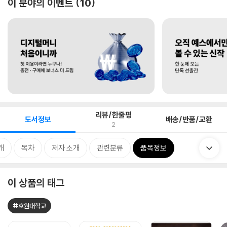
이 분야의 이벤트
10
리뷰/한줄평
도서정보
배송/반품/교환
2
개
목차
저자 소개
관련분류
품목정보
이 상품의 태그
#호원대학교