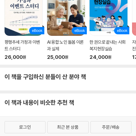
평행추세 가정과 이벤
AI 융합 노인 돌봄 이론
한 권으로 끝내는 사회
자
트 스터디
과 실제
복지현장실습
진
26,000
25,000
24,000
1
원
원
원
이 책을 구입하신 분들이 산 분야 책
이 책과 내용이 비슷한 추천 책
로그인
최근 본 상품
주문/배송