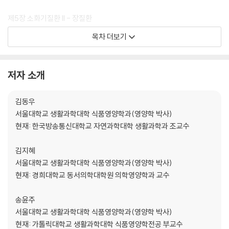
제5장 소화기질환 II - 장질환
목차 더보기
제6장 간, 담낭, 췌장 질환
제7장 심혈관계 질환
저자 소개
제8장 체중조절
김동우
서울대학교 생활과학대학 식품영양학과(영양학 박사)
제9장 당뇨병
현재: 한국방송통신대학교 자연과학대학 생활과학과 조교수
제10장 신장질환
김지혜
서울대학교 생활과학대학 식품영양학과(영양학 박사)
제11장 빈혈
현재: 경희대학교 동서의학대학원 의학영양학과 교수
제12장 골격계 및 신경계 질환
송윤주
서울대학교 생활과학대학 식품영양학과(영양학 박사)
제13장 면역, 수술 및 화상, 호흡기질환
현재: 가톨릭대학교 생활과학대학 식품영양학전공 부교수