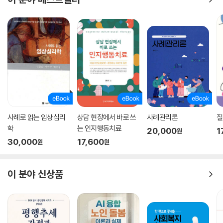
사례로 읽는 임상심리
상담 현장에서 바로 쓰
사례관리론
질
학
는 인지행동치료
20,000
1
원
30,000
17,600
원
원
이 분야 신상품