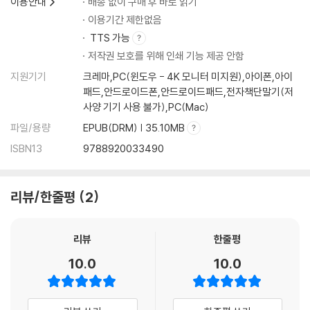
이용안내
배송 없이 구매 후 바로 읽기
이용기간 제한없음
TTS 가능
저작권 보호를 위해 인쇄 기능 제공 안함
지원기기
크레마,PC(윈도우 - 4K 모니터 미지원),아이폰,아이
패드,안드로이드폰,안드로이드패드,전자책단말기(저
사양 기기 사용 불가),PC(Mac)
파일/용량
EPUB(DRM) | 35.10MB
ISBN13
9788920033490
리뷰/한줄평
2
리뷰
한줄평
10.0
10.0