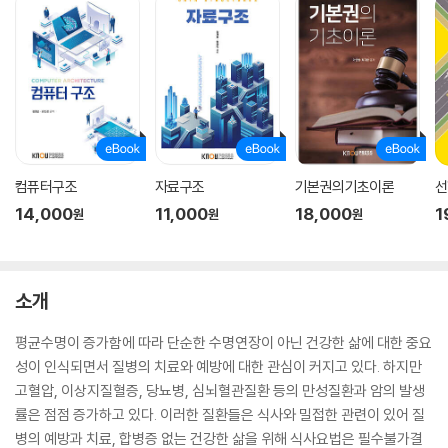
컴퓨터구조
자료구조
기본권의기초이론
선
14,000
11,000
18,000
1
원
원
원
소개
평균수명이 증가함에 따라 단순한 수명연장이 아닌 건강한 삶에 대한 중요
성이 인식되면서 질병의 치료와 예방에 대한 관심이 커지고 있다. 하지만
고혈압, 이상지질혈증, 당뇨병, 심뇌혈관질환 등의 만성질환과 암의 발생
률은 점점 증가하고 있다. 이러한 질환들은 식사와 밀접한 관련이 있어 질
병의 예방과 치료, 합병증 없는 건강한 삶을 위해 식사요법은 필수불가결