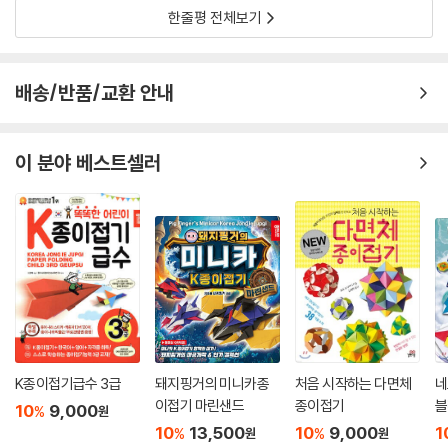
한줄평 전체보기
배송/반품/교환 안내
이 분야 베스트셀러
K종이접기급수 3급
돼지핑거의 미니카종
처음 시작하는 다면체
네
이접기 마린샌드
종이접기
블
10
9,000
%
원
10
13,500
10
9,000
1
%
%
원
원