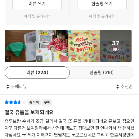
리뷰 쓰기
한줄평 쓰기
혜택 및 유의사항
혜택 및 유의사항
37
더보기
4
6
리뷰
224
한줄평
316
구매리뷰
추천순
종이책
구매
결국 유툽을 보게되네요
유투브랑 순서가 조금 달라서 결국 또 폰을 꺼내게되네요 폰보고 접으면
자꾸 다른거 보여달라해서 산건데 책보고 접다보면 잘 안나와서 책 괜히샀
다싶네요 ㅜ 제가 이해력이 딸릴지도 ㅜ모르겠네요 그리고 한줄서평인데