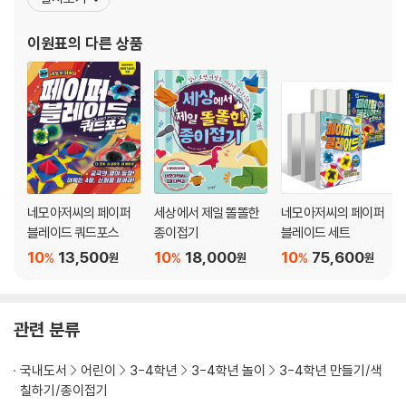
접기의 즐거움을 전달하고 있다. 지은 책으로는 『세상에서 제일 재밌
는 종이접기』, 『네모아저씨의 페이퍼 블레이드』, 『네모아저씨의 페이
이원표
의 다른 상품
퍼 윙즈』, 『네모아저씨의 페이퍼 블
네모아저씨의 페이퍼
세상에서 제일 똘똘한
네모아저씨의 페이퍼
블레이드 쿼드포스
종이접기
블레이드 세트
10
13,500
10
18,000
10
75,600
%
%
%
원
원
원
관련 분류
국내도서
어린이
3-4학년
3-4학년 놀이
3-4학년 만들기/색
칠하기/종이접기