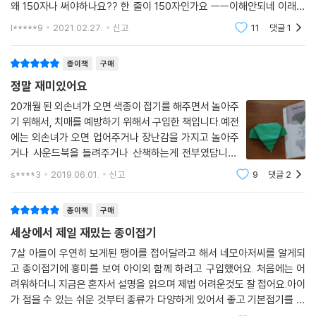
왜 150자나 써야하나요?? 한 줄이 150자인가요 ㅡㅡ이해안되네 이래서
안쓸려고했는데 아쉬워서 다른분들 참고해라고 씁니다 150자가 한 줄이
l*****9
2021.02.27.
신고
11
댓글
1
라는건 무슨기준이죠?
종이책
구매
정말 재미있어요
20개월 된 외손녀가 오면 색종이 접기를 해주면서 놀아주
기 위해서, 치매를 예방하기 위해서 구입한 책입니다.예전
에는 외손녀가 오면 업어주거나 장난감을 가지고 놀아주
거나 사운드북을 들려주거나 산책하는게 전부였답니다.
그런데 두돌이 다가오는 요즘엔 문득 장난감 보다는 그림
s****3
2019.06.01.
신고
9
댓글
2
을 그려주거나 색종이를 접어주면서 놀아주고 싶다는 생
각이 들어서 구입한 책입니다.이 책을 따라 외손
종이책
구매
세상에서 제일 재밌는 종이접기
7살 아들이 우연히 보게된 팽이를 접어달라고 해서 네모아저씨를 알게되
고 종이접기에 흥미를 보여 아이외 함께 하려고 구입했어요. 처음에는 어
려워하더니 지금은 혼자서 설명을 읽으며 제법 어려운것도 잘 접어요.아이
가 접을 수 있는 쉬운 것부터 종류가 다양하게 있어서 좋고 기본접기를 따
로 설명해두어서 연습하기도 좋아요. 그림으로 설명하다보니 이해가 잘 안