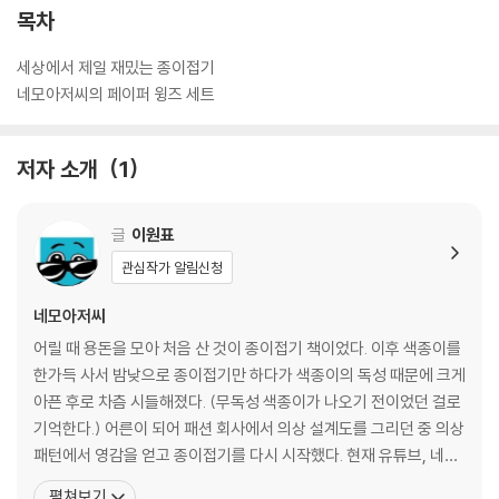
접을 수 있고, 비행기 날리는 법까지 개별 비행기의 특징에 맞게 제시하여
목차
재미있게 놀 수 있다. 흔한 배꼽 비행기가 아니라 더욱 멋지고 다양한 비행
기를 접고 싶은 독자들에게 이 책을 추천한다.
세상에서 제일 재밌는 종이접기
네모아저씨의 페이퍼 윙즈 세트
저자 소개
1
글
이원표
관심작가 알림신청
네모아저씨
어릴 때 용돈을 모아 처음 산 것이 종이접기 책이었다. 이후 색종이를
한가득 사서 밤낮으로 종이접기만 하다가 색종이의 독성 때문에 크게
아픈 후로 차츰 시들해졌다. (무독성 색종이가 나오기 전이었던 걸로
기억한다.) 어른이 되어 패션 회사에서 의상 설계도를 그리던 중 의상
패턴에서 영감을 얻고 종이접기를 다시 시작했다. 현재 유튜브, 네이
버TV, 엠군 등 다양한 플랫폼에서 오십만 명이 넘는 구독자에게 종이
펼쳐보기