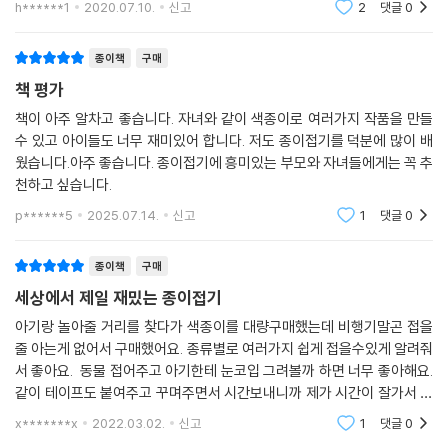
h******1
2020.07.10.
신고
2
댓글
0
되는 부분이 있기는
종이책
구매
책 평가
책이 아주 알차고 좋습니다. 자녀와 같이 색종이로 여러가지 작품을 만들
수 있고 아이들도 너무 재미있어 합니다. 저도 종이접기를 덕분에 많이 배
웠습니다.아주 좋습니다. 종이접기에 흥미있는 부모와 자녀들에게는 꼭 추
천하고 싶습니다.
p******5
2025.07.14.
신고
1
댓글
0
종이책
구매
세상에서 제일 재밌는 종이접기
아기랑 놀아줄 거리를 찾다가 색종이를 대량구매했는데 비행기말곤 접을
줄 아는게 없어서 구매했어요. 종류별로 여러가지 쉽게 접을수있게 알려줘
서 좋아요. 동물 접어주고 아기한테 눈코입 그려볼까 하면 너무 좋아해요.
같이 테이프도 붙여주고 꾸며주면서 시간보내니까 제가 시간이 잘가서 좋
네요. 아기가 보고 따라하려면 한참 멀었지만 두고두고 활용하기 좋을거같
x*******x
2022.03.02.
신고
1
댓글
0
아요.