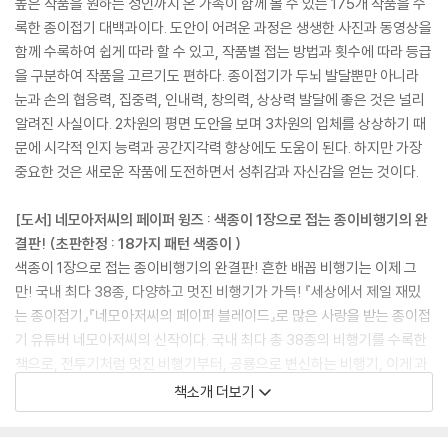
높은 작품을 원하는 성인까지 온 가족이 함께 볼 수 있는 175개 작품을 수
록한 종이접기 대백과이다. 도안이 어려운 과정은 생생한 사진과 동영상을
함께 수록하여 쉽게 따라 할 수 있고, 작품별 접는 방법과 횟수에 따라 등급
을 구분하여 작품을 고르기도 편하다. 종이접기가 두뇌 발달뿐만 아니라
눈과 손의 협응력, 집중력, 인내력, 창의력, 상상력 발달에 좋은 것은 널리
알려진 사실이다. 2차원의 평면 도안을 보며 3차원의 입체를 상상하기 때
문에 시각적 인지 능력과 공간지각력 향상에도 도움이 된다. 하지만 가장
중요한 것은 새로운 작품에 도전하면서 성취감과 자신감을 얻는 것이다.
[도서] 네모아저씨의 페이퍼 윙즈 : 색종이 1장으로 접는 종이비행기의 완
결판! (초판한정 : 18가지 패턴 색종이 )
색종이 1장으로 접는 종이비행기의 완결판! 흔한 배꼽 비행기는 이제 그
만! 국내 최다 38종, 다양하고 멋진 비행기가 가득! 『세상에서 제일 재밌
는 종이접기』『네모아저씨의 페이퍼 블레이드』로 많은 사랑을 받는 종이접
기 유튜버 네모아저씨의 신작이다. 국내 최다 총 38종의 비행기를 수록한
책으로, 전투기처럼 멋진 비행기부터, 공룡으로 변신하는 비행기, 이게 과
연 날 수 있을까? 의심스러운 독특한 모양의 비행기까지 다양하다. 특수한
책소개 더보기
비율의 디자인 색종이가 아닌, 우리가 주로 쓰는 정사각형 색종이 1장으로
접을 수 있어서 편리하고 실용적이다. 기본 방법만 알면 유치원생도 쉽게