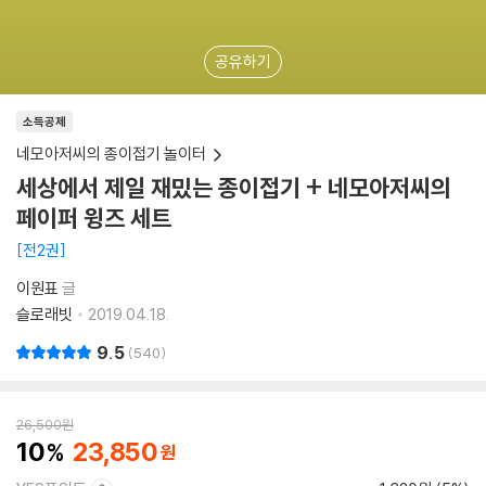
공유하기
소득공제
네모아저씨의 종이접기 놀이터
세상에서 제일 재밌는 종이접기 + 네모아저씨의
페이퍼 윙즈 세트
전2권
이원표
글
슬로래빗
2019.04.18.
9.5
540
26,500
원
10
23,850