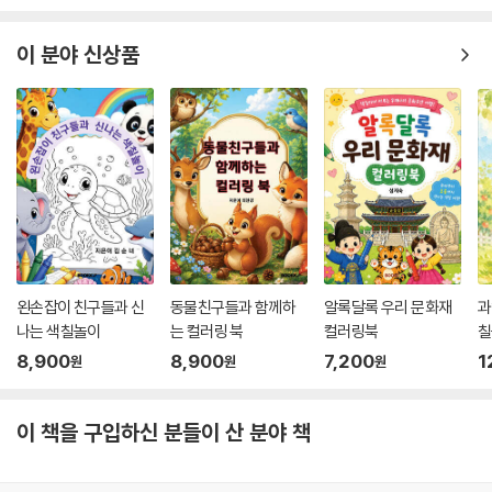
이 분야 신상품
왼손잡이 친구들과 신
동물친구들과 함께하
알록달록 우리 문화재
과
나는 색칠놀이
는 컬러링 북
컬러링북
칠
8,900
8,900
7,200
1
원
원
원
이 책을 구입하신 분들이 산 분야 책