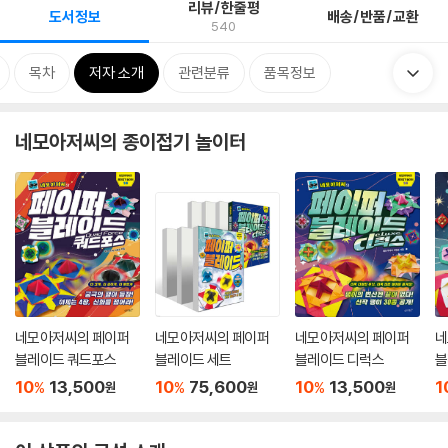
리뷰/한줄평
도서정보
배송/반품/교환
540
목차
저자 소개
관련분류
품목정보
네모아저씨의 종이접기 놀이터
네모아저씨의 페이퍼
네모아저씨의 페이퍼
네모아저씨의 페이퍼
네
블레이드 쿼드포스
블레이드 세트
블레이드 디럭스
블
10
13,500
10
75,600
10
13,500
1
%
%
%
원
원
원