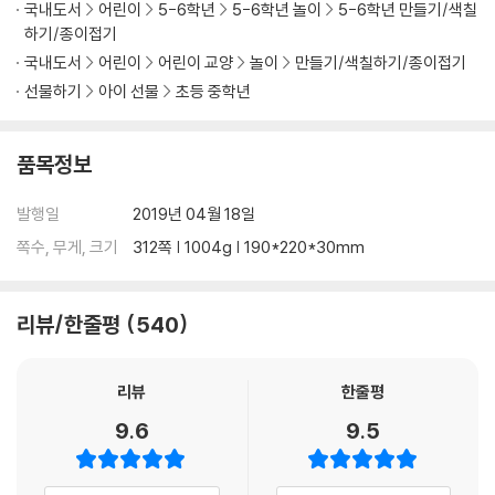
국내도서
어린이
5-6학년
5-6학년 놀이
5-6학년 만들기/색칠
하기/종이접기
국내도서
어린이
어린이 교양
놀이
만들기/색칠하기/종이접기
선물하기
아이 선물
초등 중학년
품목정보
발행일
2019년 04월 18일
쪽수, 무게, 크기
312쪽 | 1004g | 190*220*30mm
리뷰/한줄평
540
리뷰
한줄평
9.6
9.5