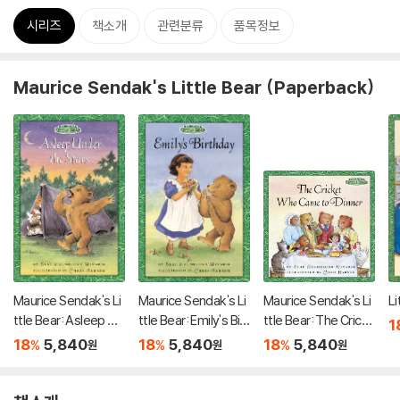
시리즈
책소개
관련분류
품목정보
Maurice Sendak's Little Bear (Paperback)
Maurice Sendak's Li
Maurice Sendak's Li
Maurice Sendak's Li
Li
ttle Bear: Asleep Un
ttle Bear: Emily's Birt
ttle Bear: The Crick
1
der the Stars
hday
et Who Came to Din
18
5,840
18
5,840
18
5,840
%
%
%
원
원
원
ner