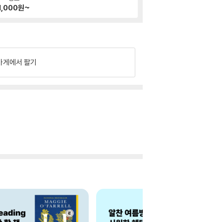
1,000
원~
가게에서 팔기