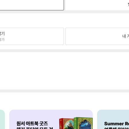
원
팔기
내 
불가