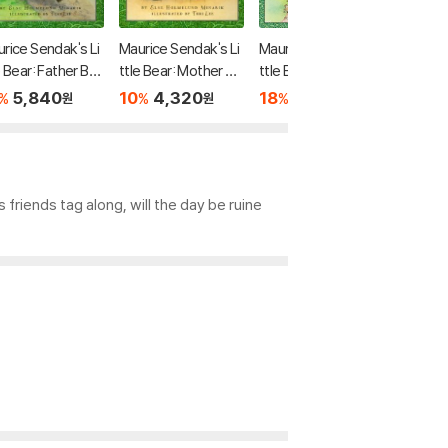
rice Sendak's Li
Maurice Sendak's Li
Maurice Sendak's Li
Maurice
e Bear: Father Be
ttle Bear: Mother Be
ttle Bear: April Fool
ttle Bea
s Special Day
ar's Picnic
s!
Father 
5,840
10
4,320
18
5,840
18
5
%
%
%
%
원
원
원
s friends tag along, will the day be ruine