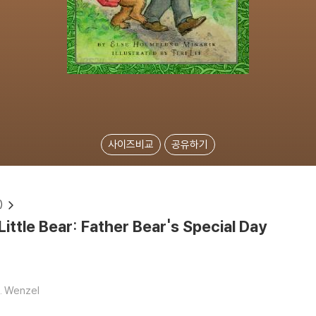
사이즈비교
공유하기
)
ittle Bear: Father Bear's Special Day
T. Wenzel