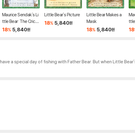
Maurice Sendak's Li
Little Bear's Picture
Little Bear Makes a
Mau
ttle Bear: The Crick
Mask
ttl
18
5,840
%
원
et Who Came to Din
ar'
18
5,840
18
5,840
18
%
%
원
원
ner
 have a special day of fishing with Father Bear. But when Little Bear'