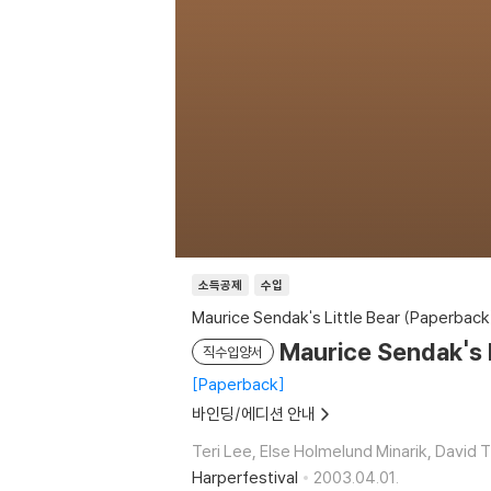
소득공제
수입
Maurice Sendak's Little Bear (Paperback
Maurice Sendak's L
직수입양서
Paperback
바인딩/에디션 안내
Teri Lee, Else Holmelund Minarik, David 
Harperfestival
2003.04.01.