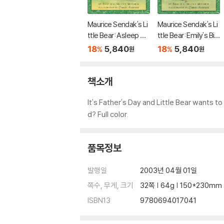
Maurice Sendak's Li
Maurice Sendak's Li
ttle Bear: Asleep Un
ttle Bear: Emily's Birt
der the Stars
hday
18
5,840
18
5,840
%
%
원
원
책소개
It's Father's Day and Little Bear wants to
d? Full color.
품목정보
발행일
2003년 04월 01일
쪽수, 무게, 크기
32쪽 | 64g | 150*230mm
ISBN13
9780694017041