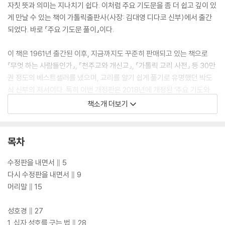
자칫 뜻과 의미는 지나치기 쉽다. 이처럼 주요 기도문을 좀 더 쉽고 깊이 있
게 만날 수 있는 책이 가톨릭출판사(사장: 김대영 디다코 신부)에서 출간
되었다. 바로 『주요 기도문 풀이』이다.
이 책은 1961년 출간된 이후, 지금까지도 꾸준히 판매되고 있는 책으로
『무엇 하는 사람들인가』, 『천주교와 개신교』, 『가톨릭 교리 사전』 등 30만
권 정도의 베스트셀러를 냈으며, 교리를 알기 쉽게 풀기로 유명했던 박도
식 신부의 저서이다. 특히 이번 개정판은 2018년에 개정된 ‘주요 기도와
미사 통상문’을 기반으로 기도문을 수정하고, 문장을 현대식에 맞게 다듬
책소개 더보기
었다.
목차
수정판을 내면서 ∥ 5
다시 수정판을 내면서 ∥ 9
머리말 ∥ 15
성호경 ∥ 27
1. 십자 성호를 긋는 법 ∥ 28