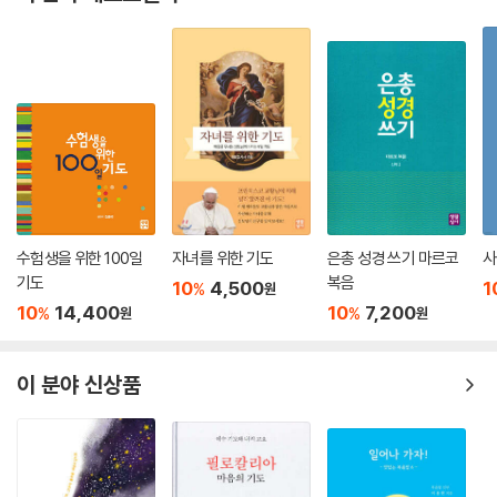
수험생을 위한 100일
자녀를 위한 기도
은총 성경 쓰기 마르코
사
기도
복음
10
4,500
1
%
원
10
14,400
10
7,200
%
%
원
원
이 분야 신상품