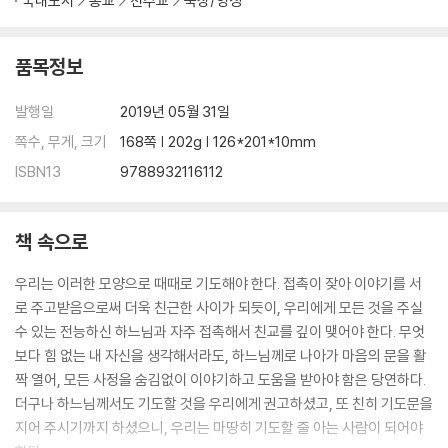
국내도서
종교
천주교
묵상/영성
품목정보
발행일
2019년 05월 31일
쪽수, 무게, 크기
168쪽 | 202g | 126*201*10mm
ISBN13
9788932116112
책 속으로
우리는 이러한 모양으로 때때로 기도해야 한다. 접촉이 잦아 이야기를 서
로 주고받음으로써 더욱 친근한 사이가 되듯이, 우리에게 모든 것을 주실
수 있는 전능하신 하느님과 자주 접촉해서 친교를 깊이 맺어야 한다. 무엇
보다 힘 없는 내 자신을 생각해서라도, 하느님께로 나아가 마음의 문을 활
짝 열어, 모든 사정을 숨김없이 이야기하고 도움을 받아야 함은 당연하다.
더구나 하느님께서도 기도할 것을 우리에게 권고하셨고, 또 친히 기도문을
지어 주시기까지 하셨으니, 우리는 마땅히 기도할 줄 아는 사람이 되어야