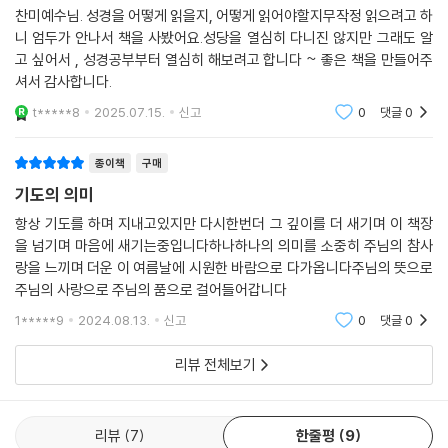
생활에 새로운 힘을 얻을 수 있다. 이미 알고 있고, 익숙해진 탓에 기도의
찬미예수님. 성경을 어떻게 읽을지, 어떻게 읽어야할지무작정 읽으려고 하
의미와 뜻을 되새기며 묵상하기는 어렵기 때문이다. 모든 기도문의 뜻을
니 엄두가 안나서 책을 사봤어요.성당을 열심히 다니진 않지만 그래도 알
다 알기란 쉽지 않지만, 그 뜻과 의미를 알고 바칠 때 느껴지는 기쁨은 더욱
고 싶어서 , 성경공부부터 열심히 해보려고 합니다 ~ 좋은 책을 만들어주
클 것이다. 이 책을 통하여 기도 안에 머무르시는 하느님을 만나게 됨으로
셔서 감사합니다.
써 그분께로 가는 여정에 작은 발돋움이 될 것이라 기대한다.
t*****8
2025.07.15.
신고
0
댓글
0
가톨릭의 모든 기도문의 뜻을 다 알아들을 수는 없습니다. 그러나 매일같
종이책
구매
이 바치는 간단한 기도문조차 그 뜻을 모른다면, 뜻 모르고 바치는 그 기도
기도의 의미
가 어떻게 될 것입니까? 뜻을 알고 기도를 바치는 사람과 뜻도 모르고 바치
는 사람을 비교해 볼 때, 그 기도의 깊이와 결과가 서로 다를 것은 뻔한 일
항상 기도를 하며 지내고있지만 다시한번더 그 깊이를 더 새기며 이 책장
이 아니겠습니까?
을 넘기며 마음에 새기는중입니다하나하나의 의미를 소중히 주님의 참사
랑을 느끼며 더운 이 여름날에 시원한 바람으로 다가옵니다주님의 뜻으로
- ‘머리말’ 중에서
주님의 사랑으로 주님의 품으로 걸어들어갑니다
1*****9
2024.08.13.
신고
0
댓글
0
리뷰 전체보기
리뷰
7
한줄평
9