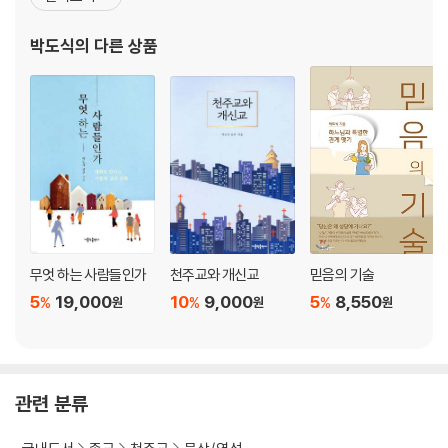
봉헌 기도 ∥ 101
효성여자대학 총장을 역임했다. 1998년부터 대구 효성가톨릭대학
삼종 기도 ∥ 105
교 교수로 재직하던 중 2003년에 선종했다. 지은 책으로는 《무엇 하
박도식
의 다른 상품
부활 삼종 기도 ∥ 114
는 사람들인가》, 《천주교와 개신교》,
삼종 기도 ∥ 105
묵주 기도 ∥ 119
1. 환희의 신비 ∥ 123
2. 빛의 신비 ∥ 126
3. 고통의 신비 ∥ 130
4. 영광의 신비 ∥ 134
식사 전 기도 ∥ 139
무엇 하는 사람들인가
천주교와 개신교
믿음의 기술
식사 후 기도 ∥ 141
5
19,000
10
9,000
5
8,550
%
%
%
원
원
원
일을 시작하며 바치는 기도 ∥ 144
일을 마치고 바치는 기도 ∥ 147
아침 기도 ∥ 148
저녁 기도 ∥ 154
관련 분류
고해성사 ∥ 160