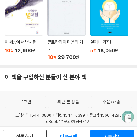
이 세상에서 별처럼
필로칼리아 마음의 기
일어나 가자!
도
10
12,600
5
18,050
%
%
원
원
10
29,700
%
원
이 책을 구입하신 분들이 산 분야 책
로그인
최근 본 상품
주문/배송
고객센터 1544-3800
티켓 1544-6399
중고샵 1566-4295
eBook 1:1문의/채팅상담
예스이십사(주) 사업자 정보
선물하기
바로구매
카트담기