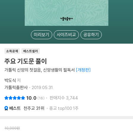
미리보기
사이즈비교
공유하기
소득공제
베스트셀러
주요 기도문 풀이
가톨릭 신앙의 첫걸음, 신앙생활의 필독서
개정판
박도식
저
가톨릭출판사
2019.05.31.
10.0
판매지수
3,744
16
베스트
천주교
31위
종교 top100 1주
10,000
원