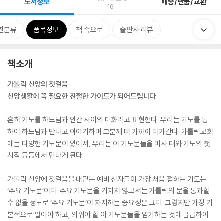
도서정보
배송/반품/교환
16
련분류
품목정보
책 속으로
출판사 리뷰
책소개
가톨릭 신앙의 첫걸음
신앙생활에 꼭 필요한 친절한 가이드가 되어드립니다
흔히 기도를 하느님과 인간 사이의 대화라고 표현한다. 우리는 기도를 통
하여 하느님과 만나고 이야기하며 그분께 더 가까이 다가간다. 가톨릭교회
에는 다양한 기도문이 있어서, 우리는 이 기도문들을 미사 때와 기도의 첫
시작 등등에서 만나게 된다.
가톨릭 신앙에 첫걸음을 내딛는 예비 신자들이 가장 처음 접하는 기도는
‘주요 기도문’이다. 주요 기도문을 거치지 않고서는 가톨릭의 문을 통과할
수 없을 정도로 ‘주요 기도문’이 차지하는 중요성은 크다. 그렇지만 가장 기
본적으로 알아야 하고, 외워야 할 이 기도문들을 암기하는 것에 급급하여