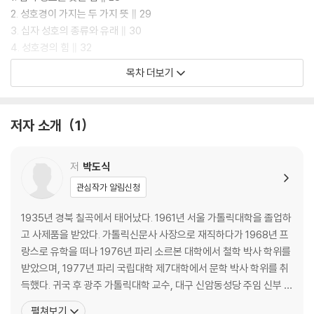
2. 성호경이 가지는 두 가지 뜻 ∥ 29
3. 십자 성호의 종류와 유래 ∥ 30
4. 성호경의 힘 ∥ 32
목차 더보기
주님의 기도 ∥ 35
성모송 ∥ 46
영광송 ∥ 53
저자 소개
1
사도 신경 ∥ 55
반성 기도 ∥ 69
십계명 ∥ 71
저
박도식
고백 기도 ∥ 82
관심작가 알림신청
통회 기도 ∥ 88
1935년 경북 칠곡에서 태어났다. 1961년 서울 가톨릭대학을 졸업하
삼덕송 ∥ 92
고 사제품을 받았다. 가톨릭신문사 사장으로 재직하다가 1968년 프
1. 신덕송 ∥ 93
랑스로 유학을 떠나 1976년 파리 소르본 대학에서 철학 박사 학위를
2. 망덕송 ∥ 96
받았으며, 1977년 파리 국립대학 제7대학에서 문학 박사 학위를 취
3. 애덕송 ∥ 97
득했다. 귀국 후 광주 가톨릭대학 교수, 대구 신암동성당 주임 신부 겸
대구 가톨릭대학과 성심여자대학 강사, 효성여자대학 교수를 거쳐
펼쳐보기