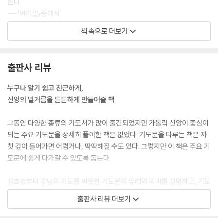
한다.
---「머리말」중에서
책 속으로 더보기
“보편된 교회”란 서양 사람이나 동양 사람이나, 세상 모든 사람이 다 믿을
수 있는 천주교회를 말한다. 천주교회는 거룩하신 하느님이 세우신 것이니
까 거룩한 교회이며, 하느님은 또한 모든 사람의 아버지이시므로, 이 교회
출판사 리뷰
는 모든 이가 믿어야 하는 보편된 교회임을 우리는 믿는다.
---「사도 신경」중에서
누구나 알기 쉽고 친근하게,
신앙의 밑거름을 튼튼하게 만들어줄 책
우리가 하느님을 믿는 것도 우리가 그 교리 내용을 다 알아듣기 때문이 아
니며, 그것이 우리 구미에 맞기 때문도 아니다. 오직 하느님께서는 거짓을
그동안 다양한 종류의 기도서가 많이 출간되었지만 가톨릭 신앙이 중심이
말할 수 없는, 진실하신 분이시기 때문에 그 진실의 권위 앞에 머리를 숙이
되는 주요 기도문을 상세히 풀이한 책은 없었다. 기도문을 다루는 책은 자
는 것이다. 이것이 곧 믿음이다.
칫 깊이 들어가면 어렵거나, 딱딱해질 수도 있다. 그렇지만 이 책은 주요 기
---「신덕송」중에서
도문에 쉽게 다가갈 수 있도록 돕는다.
우리가 받은 생명도 우리가 누리는 세상의 모든 것도 하느님이 주신 것이
성호경부터 주님의 기도를 비롯한 기도문의 유래와 의미를 설명하고, 기도
다. 우리가 오늘 하루를 산다는 것도 모두가 하느님의 은혜이다. 오늘 먹은
문의 한 구절, 한 구절을 풀이한다. 하지만 단순히 거기에서 그치지 않고,
출판사 리뷰 더보기
이 음식이 새 생명을 위해서 필요한 바, 이 모든 것은 주님이 주신 것이니
그것을 바탕으로 어떻게 기도해야 하는지도 세심히 짚어 준다. 또한, 우리
감사해야 한다. 바오로 사도는 이렇게 말하였다. “말이든 행동이든 무엇이
가 왜 이 기도문을 바쳐야 하는지, 기도문의 해당 구절에서는 어떤 마음가