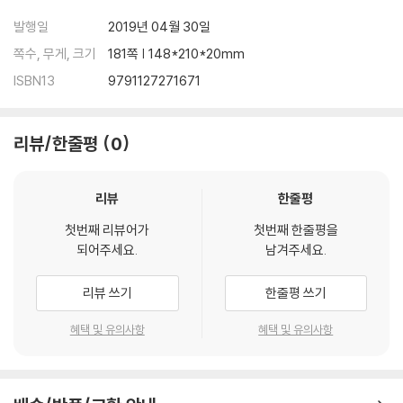
#16 행복 가득, 웃음 가득한 집_ 제16호 이용권·김태은 부부
#17 즐거운 나의 집_ 제17호 한봉익·김안숙 부부
발행일
2019년 04월 30일
#18 더불어 사는 세상_ 제18호 이양자·한영수 부부
쪽수, 무게, 크기
181쪽 | 148*210*20mm
#19 늘 웃자^^_ 제19호 진경우·김유미 부부
ISBN13
9791127271671
#20 건강하게 익어가는 삶_ 제20호 최막례 님
#21 산해장과 더불어_ 제21호 박국태·이연순 부부
#22 백년해로_ 제22호 송병숙·김광자 부부
리뷰/한줄평
0
#23 소풍 같은 사람_ 제23호 이아춘·박양심 부부
#24 새섬의 관문_ 제24호 윤영신·이영자 부부
#25 행복이 가득한 보금자리_ 제25호 박재석·신필순 부부
리뷰
한줄평
#26 믿음·소망·사랑_ 제26호 이신·고선주 부부
첫번째 리뷰어가
첫번째 한줄평을
#27 사랑이 넘치는 공간_ 제27호 박연갑·정안숙 부부
되어주세요.
남겨주세요.
#28 사랑가득 행복가득_ 제28호 노완래·강미회 부부
#29 횡성새말양봉_ 제29호 이경희·김화선 부부
리뷰 쓰기
한줄평 쓰기
#30 The Kim family_ 제30호 김성곤·김현미 부부
#31 사랑으로 향기 나는 집_ 제31호 Andreas·노희자 부부
혜택 및 유의사항
혜택 및 유의사항
#32 나라를 나라답게 문재인
#33 끝은 시작이다
#34 봄,여름,가을,겨울.. 전해철과 더불어