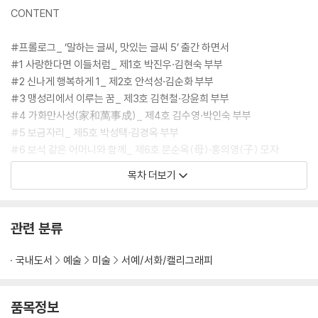
CONTENT
#프롤로그_ ‘말하는 글씨, 맛있는 글씨 5’ 출간 하면서
#1 사랑한다면 이들처럼_ 제1호 박진우·김현숙 부부
#2 신나게 행복하게 1_ 제2호 안석성·김순화 부부
#3 맹성리에서 이루는 꿈_ 제3호 김현철·강윤희 부부
#4 가화만사성(家和萬事成)_ 제4호 김수영·박인숙 부부
#5 보금자리_ 제5호 박성택·김경옥 부부
#6 보석 같은 어머니와 함께_ 제6호 문순옥(母)·홍의영(子) 모자
#7 안분지족(安分之足)_ 제7호 윤충진·최숙희 부부
목차 더보기
#8 함께라서 행복합니다_ 제8호 송천식·박흔영 부부
#9 가화만사성(家和萬事成)2_ 제9호 한광현·강미순 부부
#10 자연산 복탕집_ 제10호 김옥진·이정애 부부
관련 분류
#11 신나게 행복하게 2_ 제11호 강경오·김양숙 부부
#12 사랑이 꽃피는 집_ 제12호 박종영·김점단 부부
국내도서
예술
미술
서예/서화/캘리그래피
#13 한평생 독도와 함께_ 제13호 김성도·김신열 부부
#14 죽도 호수공원에 살어리랐다_ 제14호 김유곤·이윤정 부부
#15 사랑하며 행복하게_ 제15호 박재열·한금순 부부
품목정보