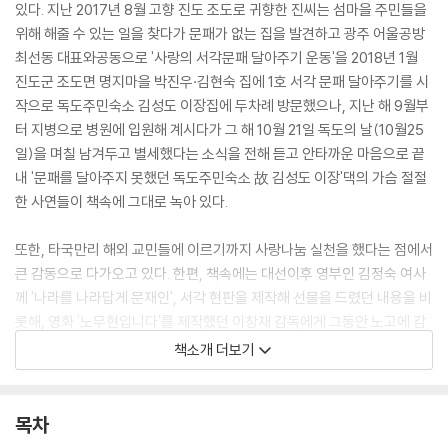
있다. 지난 2017년 8월 고향 진도 조도로 귀향한 진씨는 섬마을 주민들을
위해 해줄 수 있는 일을 찾다가 문패가 없는 집을 발견하고 광주 어울공방
최선동 대표와공동으로 '사랑의 서각문패 달아주기 운동'을 2018년 1월
진도군 조도면 명지마을 박진우·김현숙 집에 1호 서각 문패 달아주기를 시
작으로 독도주민숙소 김성도 이장집에 두차례 방문했으나, 지난 해 9월부
터 지병으로 병원에 입원해 계시다가 그 해 10월 21일 독도의 날(10월25
일)을 며칠 남겨두고 별세했다는 소식을 전해 듣고 안타까운 마음으로 끝
내 '문패를 달아주지 못했던 독도주민숙소 故 김성도 이장'댁의 가슴 절절
한 사연들이 책속에 그대로 녹아 있다.
또한, 타국만리 해외 교민들에 이르기까지 사랑나눔 실천을 했다는 점에서
큰 감동으로 다가오고 있다. 한편, 책속에는 대선이후 영부인 김정숙 여사
께 '나라를 나라답게 문재인', 서각 현판을 제작해 선물을 드렸던 내용을 비
롯해, 영화 '노무현입니다'를 제작했던 이창재 감독에게 그동안 노고에 감
사함을 전하기 위해 '우리가 노무현입니다'를 서각패로, 평택 장애인 합창
책소개 더보기
단(푸른날개 합창단) 창단 축하기념으로 '더 큰 희망을 노래하라'를 새긴
서각패 전달 뒷이야기가 고스라니 책속에 묻어 나온다. 고향 진도(조도)에
서 꾸준한 작품활동을 펼치고 있으면서 평생 39권의 책출간을 목표로 하
목차
고 있는 진씨의 이번 책은 8번째 시리즈물이다.