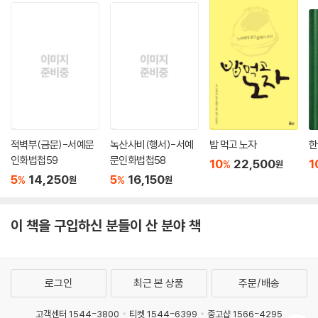
적벽부(금문)-서예문
녹산사비(행서)-서예
밥 먹고 노자
한
인화법첩59
문인화법첩58
10
22,500
1
%
원
5
14,250
5
16,150
%
%
원
원
이 책을 구입하신 분들이 산 분야 책
로그인
최근 본 상품
주문/배송
고객센터 1544-3800
티켓 1544-6399
중고샵 1566-4295