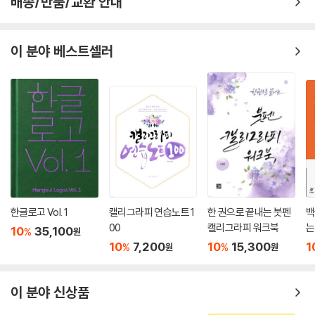
배송/반품/교환 안내
#35 진영아! 사랑해
#36 우리가 노무현입니다
#37 일망무애(一望無?)
이 분야 베스트셀러
#38 명지 어르신 복지 회관
#39 한반도에 평화와 번영의 바람이 분다
#40 진도 군민과 함께
#41 시민의 뜻대로
#42 아름다운 독도
#43 더 큰 희망을 노래하라
#에필로그_ 행복은 자신이 좋아하는 일을 하는 것이다
한글로고 Vol. 1
캘리그라피 연습노트 1
한 권으로 끝내는 붓펜
백
00
캘리그라피 워크북
는
10
35,100
%
원
10
7,200
10
15,300
1
%
%
원
원
이 분야 신상품