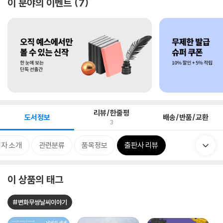
이 분야의 이벤트
7
리뷰/한줄평
도서정보
배송/반품/교환
3
자 소개
관련분류
품목정보
출판사 리뷰
이 상품의 태그
#변화무쌍날씨이야기