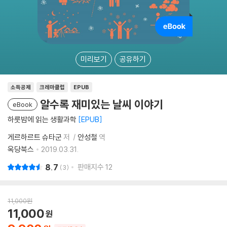
미리보기
공유하기
소득공제
크레마클럽
EPUB
알수록 재미있는 날씨 이야기
eBook
하룻밤에 읽는 생활과학
EPUB
게르하르트 슈타군
저
안성철
역
옥당북스
2019.03.31.
8.7
판매지수
12
3
11,000
원
11,000