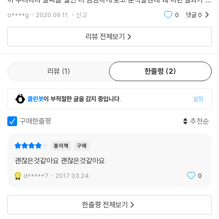
아주 쉽게 설명한다. 날씨란 무엇인가? 다른 행성에도 날씨가 존재할까?
오는지 궁금하기도 했다.그래서 읽게 된 이 책과연 날씨는 무엇이고 이렇
o****g
2020.09.11.
신고
0
댓글
0
지구 대기권은 어떻게 생겼을까? 태양광선이 지구를 비추면 어떤 일이 생
게 예측하기가 힘
길까? 바람은 왜 부는 걸까? 사계절은 왜 생기는 걸까? 태풍은 어떻게 만
리뷰 전체보기
들어질까? 라는 질문을 던지고, 독자가 떠올릴 평범한 답에 하나하나 과학
이란 옷을 입혀 날씨를 과학이란 현미경에 올려놓는다.
과학의 눈으로 보면 날씨는 공기의 상태가 어떠한가를 알려주는 척도이다.
리뷰
1
한줄평
2
확대해서 말하면 날씨는 지구의 대기 상태를 알려주는 척도인 셈이다. 하
지만 단순히 대기의 상태만으로 날씨가 결정되는 건 아니다. 대기권을 가
클린봇
이 부적절한 글을 감지 중입니다.
설정
득 채운 기체와 이들에 영향을 미치는 ‘태양’이 날씨의 변화를 주도한다.
또 우리가 피부로 느끼는 가장 명확한 날씨 현상인 ‘바람’과 바다와 산맥 같
구매한줄평
추천순
은 지구의 다양한 특성은 날씨에 어떤 영향을 미치는지 사례를 들어 설명
한다. 그리고 이런 특성이 서로 영향을 주고받으면서 생기는 기압의 변화,
종이책
구매
날씨 전선에서 생기는 일, 비 · 바람 ? 구름이 만들어지고 어떤 날씨 변화를
괜찮은것같아요 괜찮은것같아요
일으키는지 날씨의 현상을 한 가지씩 풀어 나간다.
요즘은 예전과 달리 일부 지역의 날씨가 아니라 지구 전체를 둘러싼 기후
d*****7
2017.03.24.
0
이야기가 더 자주 입에 오르내린다. 지구의 기후가 현재 인류가 당면한 가
장 시급한 생존 문제와 직결되어 있기 때문이다. 이 책도 1부에서 설명한
한줄평 전체보기
과학 지식을 바탕으로 2부에서 기후변화가 가져올 인류 생존의 문제를 다