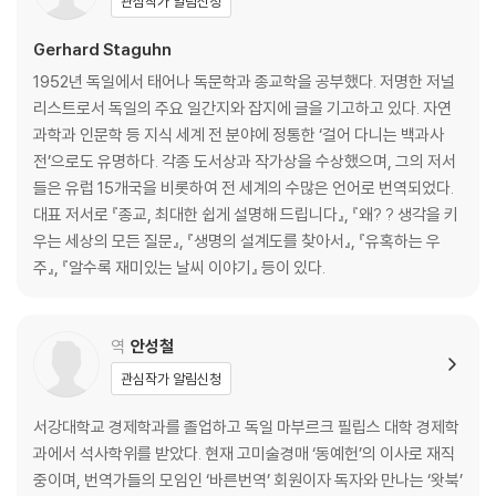
관심작가 알림신청
지구의 에너지 저장 탱크, 물 Ⅰ 두 얼굴을 한 해변의 바람 풍경
[Q&A] 바다는 우리나라 날씨에 어떤 영향을 미칠까?
Gerhard Staguhn
Chapter 6. 날씨를 바꾸는 산맥과 계곡
1952년 독일에서 태어나 독문학과 종교학을 공부했다. 저명한 저널
[Q&A] 산맥은 우리나라 날씨에 어떤 영향을 미칠까?
리스트로서 독일의 주요 일간지와 잡지에 글을 기고하고 있다. 자연
Chapter 7. 바람의 길을 만드는 고기압과 저기압
과학과 인문학 등 지식 세계 전 분야에 정통한 ‘걸어 다니는 백과사
기압과 지구의 자전이 만드는 공기의 흐름Ⅰ 저기압 중심과 고기압 중심
전’으로도 유명하다. 각종 도서상과 작가상을 수상했으며, 그의 저서
[Q&A]기압은 날씨에 어떤 영향을 미칠까?
들은 유럽 15개국을 비롯하여 전 세계의 수많은 언어로 번역되었다.
Chapter 8. 따듯하고 찬 공기의 힘겨루기
대표 저서로 『종교, 최대한 쉽게 설명해 드립니다』, 『왜? ? 생각을 키
날씨 전선에서는 무슨 일이 벌어질까?Ⅰ 저기압과 고기압의 공생
우는 세상의 모든 질문』, 『생명의 설계도를 찾아서』, 『유혹하는 우
[Q&A] 한반도를 쥐락펴락하는 전선과 기단은 무엇일까?
주』, 『알수록 재미있는 날씨 이야기』 등이 있다.
Chapter 9. 자연의 공습, 회오리바람
태풍은 어떻게 만들어질까?Ⅰ 육지 태풍, 토네이도
Chapter 10. 비와 구름 이야기
역
안성철
공기도 물을 마신다 Ⅰ 구름은 어떻게 생겨날까? Ⅰ 과학의 눈으로 들여다본
관심작가 알림신청
구름과 안개 Ⅰ 신비한 구름의 속살
Chapter 11. 날씨를 변덕쟁이로 만드는 뇌우
서강대학교 경제학과를 졸업하고 독일 마부르크 필립스 대학 경제학
천둥 번개를 몰고 다니는 비Ⅰ 번개를 피하는 방법
과에서 석사학위를 받았다. 현재 고미술경매 ‘동예헌’의 이사로 재직
중이며, 번역가들의 모임인 ‘바른번역’ 회원이자 독자와 만나는 ‘왓북’