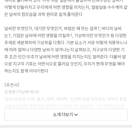
께끼로 둘러싸여 있다. 아주 쉬운 질문에서 출발하여 변화무쌍한 날씨가
어떻게 만들어지고 우리에게 어떤 영향을 미치는지, 알쏭달쏭 수수께끼 같
은 날씨의 참모습을 과학 원리로 쉽게 풀어준다.
날씨란 무엇인가, 대기란 무엇인가, 바람은 왜 부는 걸까?, 바다의 날씨
는?, 기압은 날씨에 어떤 영향을 미칠까?, 기상학이란 무엇인가 등 다양한
주제로 세분화하여 기상학을 다뤘다. 기본 요소가 서로 어떻게 작용하느냐
에 따라 얼마나 다양한 날씨가 생겨나는지 살펴보고, 지구상의 다양한 기
후 조건·인간·우주가 날씨에 어떤 영향을 미치는지도 알려준다. 더불어 앞
으로 지구의 기후는 어떤식으로 흘러갈 것인지, 우리가 현재 무엇을 해야
하는지도 함께 이야기한다.
[추천사]
유희동(기상학 박사)
‘날씨 과학’은 수학, 물리, 화학, 해양학, 전산학 등을 아우르는 과학의 종합
선물상자 같은 학문이라 접근하기 어려운 게 사실이다. 그런 면에서 다양
한 과학 분야에서 독자와 효과적으로 소통해온 저자의 책이 출간되니 참
소개 더보기
반가운 일이다. 이 책에는 저자의 폭넓은 과학 지식과 위트가 곳곳에 녹아
있어 날씨와 기후에 얽힌 복잡한 과학적 사실을 누구나 쉽고 즐겁게 이해