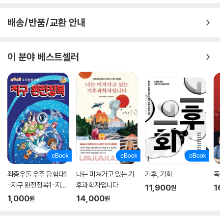
루고, 기후변화 시대에 슬기롭게 대처하는 자세에 대해 꼼꼼히 따져본다.
여기에 세밀한 일러스트와 사진이 함께 실려 있어 독자의 이해를 돕는다.
배송/반품/교환 안내
한편, 각각의 날씨 요인이 우리나라에서는 어떤 특별한 날씨 상황을 만들
어내는지, 기상청 기상서비스지능국장인 유희동 박사가 자세한 해설을 덧
붙였다.
이 분야 베스트셀러
좌충우돌 우주 탐험대1
나는 미쳐가고 있는 기
기후, 기회
폭
-지구 완전정복1-지구
후과학자입니다
11,900
1
원
최초의 비
1,000
14,000
원
원