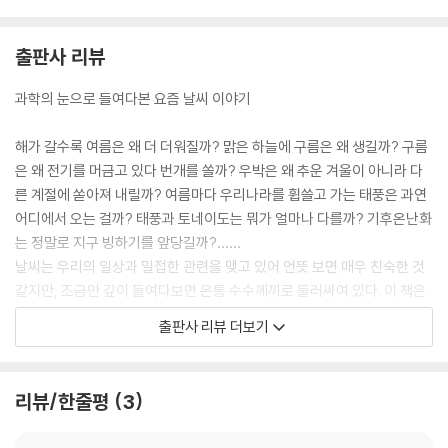
출판사 리뷰
과학의 눈으로 들여다본 요즘 날씨 이야기
해가 갈수록 여름은 왜 더 더워질까? 맑은 하늘에 구름은 왜 생길까? 구름
은 왜 전기를 머금고 있다 번개를 쏠까? 우박은 왜 추운 겨울이 아니라 다
른 계절에 쏟아져 내릴까? 여름마다 우리나라를 휩쓸고 가는 태풍은 과연
어디에서 오는 걸까? 태풍과 토네이도는 뭐가 얼마나 다를까? 기후온난화
는 정말로 지구 빙하기를 앞당길까?……
날씨는 우리의 일상과 밀접한 관련을 맺고 있어 언뜻 보면 매우 친숙한 것
같지만, 조금만 깊이 들여다보면 온통 수수께끼로 둘러싸여 있다. 이 책은
'날씨란 무엇인가?'란 아주 쉬운 질문에서 출발하여 변화무쌍한 날씨가 어
출판사 리뷰 더보기
떻게 만들어지고 우리에게 어떤 영향을 미치는지, 알쏭달쏭 수수께끼 같은
날씨의 참모습을 과학 원리로 쉽게 풀어준다. 그리고 날씨와 기후변화가
우리의 미래를 어떻게 바꿀지도 상세히 알려준다.
리뷰/한줄평
3
과학 원리로 보면 내일의 날씨가 보인다!