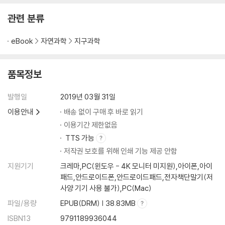
관련 분류
eBook
자연과학
지구과학
품목정보
발행일
2019년 03월 31일
이용안내
배송 없이 구매 후 바로 읽기
이용기간 제한없음
TTS 가능
저작권 보호를 위해 인쇄 기능 제공 안함
지원기기
크레마,PC(윈도우 - 4K 모니터 미지원),아이폰,아이
패드,안드로이드폰,안드로이드패드,전자책단말기(저
사양 기기 사용 불가),PC(Mac)
파일/용량
EPUB(DRM) | 38.83MB
ISBN13
9791189936044