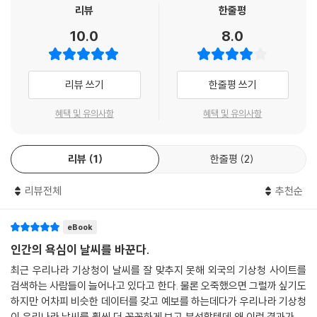
리뷰
한줄평
일상생활에 미치는 날씨의 영향력이 커지다 보니 사람들은 자연스레 날씨
10.0
8.0
에 많은 관심을 기울인다. 그러나 우리 마음에 쏙 드는 날씨가 과연 몇 날
며칠이나 될까? 야속한 하늘을 보며 불평을 터트리는 게 우리가 할 수 있는
전부다.
리뷰 쓰기
한줄평 쓰기
책이나 뉴스에서 ‘고기압’, ‘저기압’ 정도의 단어를 듣는 일은 이제 익숙해
졌다. 또한 기압이 올라가느냐 내려가느냐에 따라 날씨가 변하며, 태풍과
혜택 및 유의사항
혜택 및 유의사항
토네이도가 어떻게 다른지 설명할 수도 있다. 그렇지만 날씨가 우리에게
중요하고 친숙한 만큼 날씨를 정말 제대로 이해하고 있을까?
리뷰
1
한줄평
2
이 책은 우리가 입으로만 말하는 날씨가 아니라 과학의 눈으로 들여다본
진짜 날씨 이야기를 담고 있다. 먼저 날씨의 기본 요소, 즉 지구 표면에 존
리뷰전체
추천순
재하는 것과 대기·태양·물의 능력에 관해 알려준다. 그리고 기본 요소가 서
로 어떻게 작용하느냐에 따라 얼마나 다양한 날씨가 생겨나는지 살펴보고,
지구상의 다양한 기후 조건·인간·우주가 날씨에 어떤 영향을 미치는지도
eBook
알려준다.
인간의 욕심이 날씨를 바꾼다.
최근 우리나라 기상청이 날씨를 잘 맞추지 못해 외국의 기상청 사이트를
날씨의 기본 요소는 어떻게 상호작용하는가?
검색하는 사람들이 늘어나고 있다고 한다. 물론 오죽했으면 그럴까 싶기도
하지만 어차피 비슷한 데이터를 갖고 예보를 하는데다가 우리나라 기상청
저자는 예측할 수 없는 날씨 현상을 과학적 사실을 묻고 답하는 형식으로
이 우리나라 날씨를 훨씬 더 꼼꼼하게 보고 분석할텐데 왜 이런 결과가 나