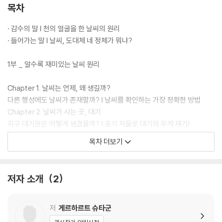
할 수 있다. (기상청 기상서비스지능국장)
목차
· 감수의 말 Ⅰ 천의 얼굴을 한 날씨의 원리
· 들어가는 말 Ⅰ 날씨, 도대체 네 정체가 뭐냐?
1부 _ 알수록 재미있는 날씨 원리
Chapter 1. 날씨는 언제, 왜 생길까?
다른 행성에도 날씨가 존재할까? Ⅰ 날씨를 확인하는 가장 정확한 방법
Chapter 2. 날씨가 사는 곳, 대기
지구 대기권은 어떻게 생겼을까? Ⅰ 공기 저울로 대기의 무게 재기Ⅰ
대기를 구성하는 다양한 기체들
목차 더보기
Chapter 3. 푸른 지구의 시작, 태양
태양광선이 지구를 비추면 어떤 일이 생길까? Ⅰ 광선의 지구 여행과 푸른
하늘의 비밀Ⅰ 태양광선이 지구에 와서 하는 일 Ⅰ 대기의 열 전달 방식, 대류
저자 소개
2
Chapter 4. 바람은 왜 불까?
콜럼버스가 신대륙을 발견할 수 있었던 이유Ⅰ 바람의 순환과 운동Ⅰ 사계절
은 왜 생길까?
저
게르하르트 슈타군
Chapter 5. 날씨를 춤추게 하는 바다