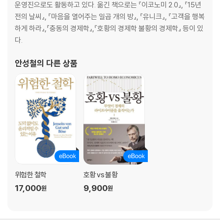
· 이것만은 기억하자! 날씨를 이해하는 핵심 단서들
운영진으로도 활동하고 있다. 옮긴 책으로는 『이코노미 2.0』, 『15년
전의 날씨』, 『마음을 열어주는 일곱 개의 방』, 『유니크』, 『고객을 행복
2부 _ 기후변화와 지구의 미래
하게 하라』,『충동의 경제학』,『호황의 경제학 불황의 경제학』 등이 있
다.
Chapter 12. 미래를 예측하려는 도전, 기상학
나비의 날갯짓이 돌풍을 일으킨다Ⅰ 혼돈 속에도 질서가 있다Ⅰ 몸속에 있는
안성철
의 다른 상품
기상관측소
Chapter 13. 지구 날씨의 리듬, 기후대
기후대를 나누는 기준은 무엇일까?Ⅰ 다양한 사례로 살펴보는 기후대
Chapter 14. 기후변화와 지구의 눈물
우주의 영향과 지구의 기후변화 Ⅰ 거대한 한증막, 온실기후 시대Ⅰ 빙하기와
인류의 탄생Ⅰ 기후변화 어디까지 왔나?Ⅰ 북극의 눈물Ⅰ 남극 빙하와 바다가
보내는 경고Ⅰ 늘어나는 이산화탄소, 줄어드는 원시림Ⅰ 눈에 띄지 않는 생태
계의 변화들
Chapter 15. 지구 기후의 미래
위험한 철학
호황 vs 불황
지구의 불확실한 미래Ⅰ 온도 변화가 낳을 우리의 미래Ⅰ 홍합과 굴이 북쪽으
17,000
9,900
원
원
로 이사 가는 이유Ⅰ 무엇을 해야 하는가?