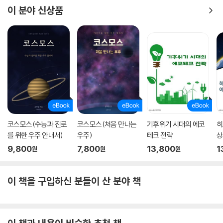
이 분야 신상품
코스모스(수능과 진로
코스모스(처음 만나는
기후위기 시대의 에코
히
를 위한 우주 안내서)
우주)
테크 전략
상
9,800
7,800
13,800
1
원
원
원
이 책을 구입하신 분들이 산 분야 책