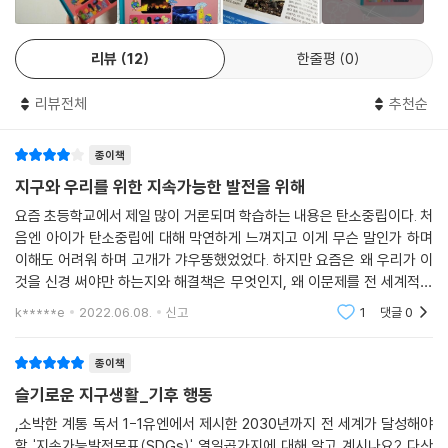
환경 교육의 필요성에 대한 인식도 높아져서 ‘환경’ 과목을 필수화하는 정
리뷰
12
한줄평
0
책에 대해 청소년 응답자의 63.3%가 찬성하는 것으로 나타났고(출처 : 〈2
021년 청소년 환경·지속가능발전 인식조사 결과 보고서〉), 2021년 인천
리뷰전체
추천순
교육청의 설문조사 결과 학부모의 62.9%가 환경 문제에 관심이 많다고 응
답했다. 또한 2021년 실시한 〈지속가능발전 교육을 위한 국가·사회적 요구
종이책
조사〉에서 지속가능발전에 관심이 있다고 대답한 학부모가 77.7%에 이르
렀다. 이처럼 환경과 지속가능발전 교육에 대한 높은 관심과 요구에도 불
지구와 우리를 위한 지속가능한 발전을 위해
구하고 실제 현장에서는 전문 환경 교원과 교재의 부족을 호소하고 있다.
요즘 초등학교에서 제일 많이 거론되며 학습하는 내용은 탄소중립이다. 처
이런 아쉬움을 이 시리즈 〈슬기로운 지구 생활〉이 채워 줄 수 있을 것이다.
음엔 아이가 탄소중립에 대해 막연하게 느껴지고 이게 무슨 말인가 하며
〈슬기로운 지구 생활〉은 UN의 17가지 지속가능발전목표 중에서 어린이가
이해도 어려워 하며 고개가 갸우뚱했었었다. 하지만 요즘은 왜 우리가 이
꼭 알아야 할 10가지 주제를 선정하여 쉽고 친절하게 알려준다. 10가지 주
것을 신경 써야만 하는지와 해결책은 무엇인지, 왜 이문제를 전 세계적으
제는 기후 위기에 맞서는 《기후 행동》, 화석연료를 대체하는 《청정에너
로 고민해야 하는지에 대해 알아보고 생각하고 학습할 시간들이 많아져 아
k*****e
2022.06.08.
신고
1
댓글
0
이와 함께 읽어 보
지》, 파괴된 육상 생태계를 되살리는 방법을 다룬 《건강한 숲과 땅》, 지구
생명체를 위해 꼭 필요한 《숨 쉬는 바다》, 모든 사람이 누려야 할 인권인
종이책
《깨끗한 물》, 세계의 빈곤을 끝내기 위한 《가난 없는 지구》, 기아 문제를
슬기로운 지구생활_기후 행동
고민하는 《굶지 않는 세상》, 지속가능한 도시와 주거지를 만드는 《안전한
집》, 공평한 교육 기회를 위한 《좋은 교육》, 모두를 위한 경제성장의 밑바
,소박한 계통 독서 1-1유엔에서 제시한 2030년까지 전 세계가 달성해야
할 '지속가능발전목표(SDGs)' 열일곱가지에 대해 알고 계시나요? 다산
탕인 《좋은 일자리》이다.