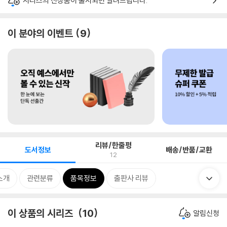
시리즈의 신상품이 출시되면 알려드립니다.
이 분야의 이벤트
9
리뷰/한줄평
도서정보
배송/반품/교환
12
소개
관련분류
품목정보
출판사 리뷰
이 상품의 시리즈
10
알림신청