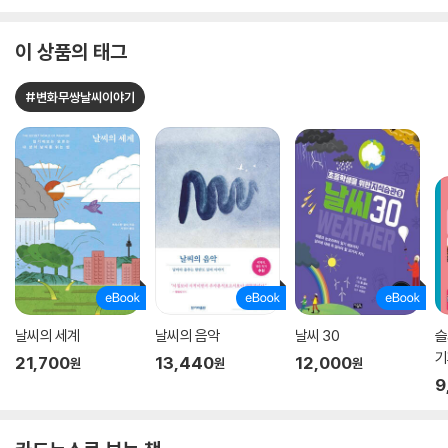
이 상품의 태그
#변화무쌍날씨이야기
날씨의 세계
날씨의 음악
날씨 30
슬
기
21,700
13,440
12,000
원
원
원
9