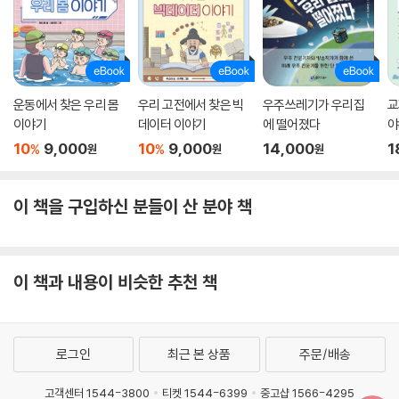
운동에서 찾은 우리 몸
우리 고전에서 찾은 빅
우주쓰레기가 우리집
교
이야기
데이터 이야기
에 떨어졌다
야
려
10
9,000
10
9,000
14,000
1
%
%
원
원
원
이 책을 구입하신 분들이 산 분야 책
이 책과 내용이 비슷한 추천 책
로그인
최근 본 상품
주문/배송
고객센터 1544-3800
티켓 1544-6399
중고샵 1566-4295