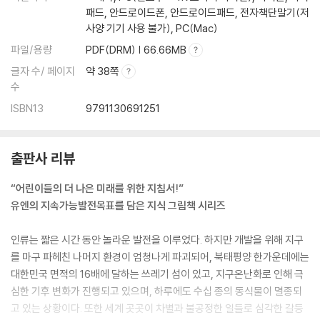
패드, 안드로이드폰, 안드로이드패드, 전자책단말기(저
사양 기기 사용 불가), PC(Mac)
파일/용량
PDF(DRM) | 66.66MB
글자 수/ 페이지
약 38쪽
수
ISBN13
9791130691251
출판사 리뷰
“어린이들의 더 나은 미래를 위한 지침서!”
유엔의 지속가능발전목표를 담은 지식 그림책 시리즈
인류는 짧은 시간 동안 놀라운 발전을 이루었다. 하지만 개발을 위해 지구
를 마구 파헤친 나머지 환경이 엄청나게 파괴되어, 북태평양 한가운데에는
대한민국 면적의 16배에 달하는 쓰레기 섬이 있고, 지구온난화로 인해 극
심한 기후 변화가 진행되고 있으며, 하루에도 수십 종의 동식물이 멸종되
고 있는 상황이다. 또한 세계 곳곳이 차별과 불공정한 일들로 심각한 갈등