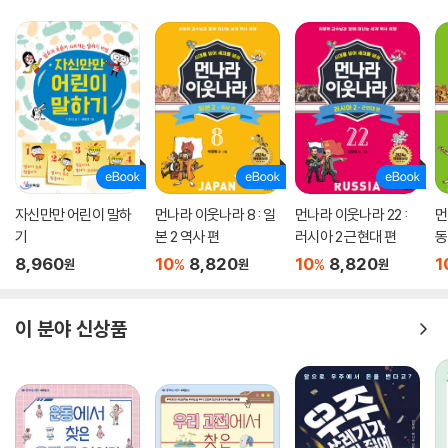
자신만만 어린이 말하
먼나라 이웃나라 8 : 일
먼나라 이웃나라 22 :
먼
기
본 2 역사 편
러시아 2 근현대 편
동
8,960
10
8,820
10
8,820
1
%
%
원
원
원
이 분야 신상품