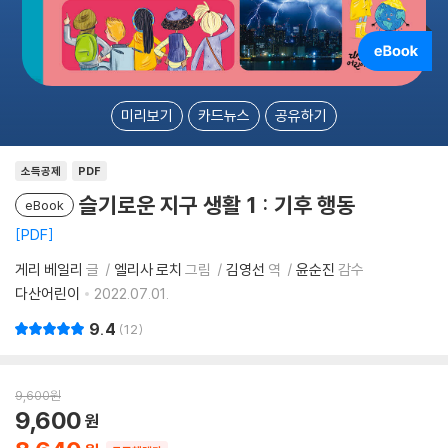
미리보기
카드뉴스
공유하기
소득공제
PDF
슬기로운 지구 생활 1 : 기후 행동
eBook
PDF
게리 베일리
글
엘리사 로치
그림
김영선
역
윤순진
감수
다산어린이
2022.07.01.
9.4
12
9,600
원
9,600