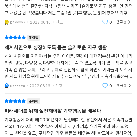
북스에서 번역 출간한 지식 그림책 시리즈 [슬기로운 지구 생활] 열 권은
그 내용을 담고 있습니다.저는 그중 1권 [기후 행동]을 읽어 봤어요.기후 변
“탄소중립 전문가가 직접 감수 및 추천”
화의 원인, 기후 변화로 인해 현재 벌어지고 있는 현상들, 미래에 대한 예
세계 시민으로 성장하는 데 훌륭한 길잡이가 되어 줄 책!
p*****7
2022.06.16.
신고
0
댓글
0
측, 그리고 기후 변
〈슬기로운 지구 생활〉은 전 탄소중립위원회 민간위원장이자 국가 지속가
종이책
능발전위원회 위원장을 역임했던 윤순진 서울대 환경대학원 교수가 시리
세계시민으로 성장하도록 돕는 슬기로운 지구 생활
즈 전체를 꼼꼼하게 감수하고 추천하였다.
세계 시민으로 자라야 하는 우리 아이들. 환경에 대한 감수성 뿐만 아니라
이 시리즈는 전 세계가 직면한 심각한 문제를 소개하는 것에서 그치지 않
인권, 평등, 다양성 등 다양한 가치에 눈 뜰 수 있도록 의미 있는 책을 읽고
고, 이를 해결하기 위해 세계가 무엇을 하고 있는지, 앞으로 나아가야 할 길
가족 간 많은 대화, 그리고 구체적 실천까지 함께 하면서 아이들이 세계 시
은 무엇인지 알려 준다. 그리고 어린이가 생활 속에서 지속가능발전목표를
민 자질 함양을 위해 고민하시길 추천드려요 ^^ 유엔의 지속가능발전목표
쉽게 실천할 수 있는 다양한 방법들도 제시한다.
를 실천하는 슬기로운 지구 생활은 아이들 눈높이에 맞춰 지속가능발전목
u*****a
2022.06.16.
신고
0
댓글
0
표 SDGs
지속가능발전목표의 구호는 ‘단 한 사람도 소외되지 않는 것’이다. 〈슬기로
종이책
운 지구 생활〉은 이러한 지속가능발전목표의 핵심 가치를 담고 있다. 나 하
나만, 우리나라만 잘사는 것이 아니라 지구의 모든 사람이 함께 성장할 수
미래세대를 위해 실천해야할 기후행동을 배우다.
있도록 노력하는 것. 이 시리즈는 지속가능발전목표의 좋은 교재가 될 뿐
기후행동에 대비 해 2030년까지 달성해야 할 유엔에서 세운 지속가능발
만 아니라, 어린이가 생명을 존중하고 환경 감수성을 기르며 공동체 의식
전목표 17가지는 무엇일까? 어쩌다 지구가 기후 위기를 맞이 하게 되었는
을 지닌 세계 시민으로 자라는 데 훌륭한 길잡이가 될 것이다.
지 그 원인을 알고, 구체적인 기후 행동을 배우는 책! 학교에서 환경오염,