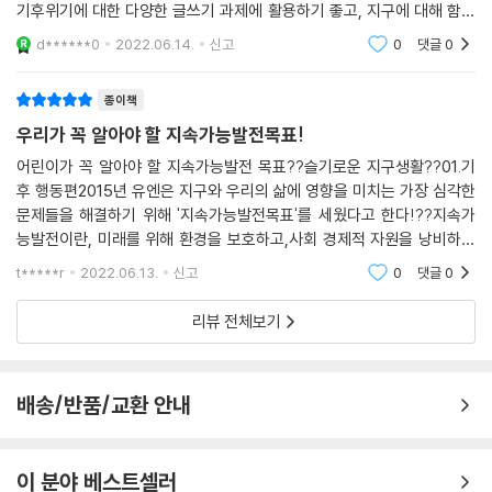
기후위기에 대한 다양한 글쓰기 과제에 활용하기 좋고, 지구에 대해 함께
이야기 나누고 생각할 수 있는 기회를 만들어 준다. 육식파인 우리가족은
d******0
2022.06.14.
신고
0
댓글
0
지구를 위해 고
종이책
우리가 꼭 알아야 할 지속가능발전목표!
어린이가 꼭 알아야 할 지속가능발전 목표??슬기로운 지구생활??01.기
후 행동편2015년 유엔은 지구와 우리의 삶에 영향을 미치는 가장 심각한
문제들을 해결하기 위해 '지속가능발전목표'를 세웠다고 한다!??지속가
능발전이란, 미래를 위해 환경을 보호하고,사회 경제적 자원을 낭비하지
않으면서 현재의 우리 삶을 더좋은 방향으로 발전시키는 것이다.이를 위해
t*****r
2022.06.13.
신고
0
댓글
0
전 세계가 17가지의 목표
리뷰 전체보기
배송/반품/교환 안내
이 분야 베스트셀러