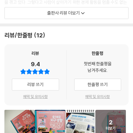
을 겪고 있다. 그렇다고 사람이 살아가기 위한 경제 활동을 멈출 수도 없는
현실이다. 발전을 계속하면서도 환경을 해치지 않고 사회의 통합과 안정을
출판사 리뷰 더보기
추구하는 방법은 무엇일까?
이를 위해 UN은 2015년 ‘지속가능발전목표’ 17가지를 세웠다. ‘지속가능
리뷰/한줄평
12
발전’이란 미래 세대가 사용할 경제·사회·환경의 자원을 낭비하거나 기능
을 저하시키지 않으면서 현재 우리 세대에서 ‘경제 성장’, ‘사회 안정과 통
합’, ‘환경 보전’이라는 세 가지 목표를 추구하는 것을 말한다. 전 세계 모두
리뷰
한줄평
가 함께 노력해야 하는 과제임에도 어린이들이 이해하기에는 다소 어려울
9.4
첫번째 한줄평을
수 있는 주제이다. 〈슬기로운 지구 생활〉 시리즈는 어린이 독자들이 유엔의
남겨주세요.
‘지속가능발전목표’를 쉽게 이해하고, 함께 실천할 수 있게 도와줄 것이다.
리뷰 쓰기
한줄평 쓰기
“지속가능발전목표에 대한 학부모의 요구 대비 전문 교사와 교재 부족”
초등 환경 교과서의 빈자리를 채워 줄 〈슬기로운 지구 생활〉
혜택 및 유의사항
혜택 및 유의사항
우리나라도 지속가능발전목표를 실천하기 위해 정부와 지자체, 수많은 시
민단체가 협력 중이다. 또한 어린이와 청소년이 환경 보호에 대한 중요성
2
을 깨닫고 세계 시민으로 성장할 수 있도록 초·중·고 교육과정에서 환경 교
더보기
육과 더불어 지속가능발전목표에 대한 교육을 실시하고 있다.