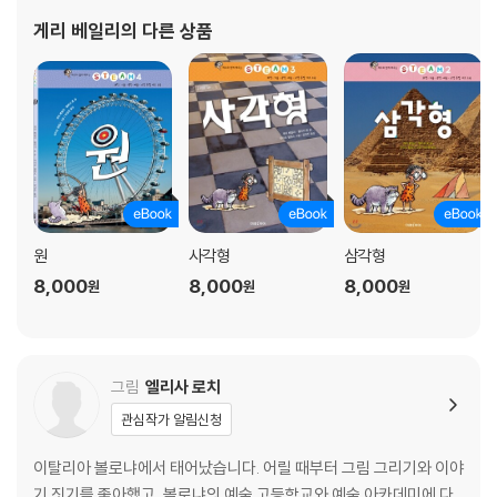
게리 베일리
의 다른 상품
원
사각형
삼각형
8,000
8,000
8,000
원
원
원
그림
엘리사 로치
관심작가 알림신청
이탈리아 볼로냐에서 태어났습니다. 어릴 때부터 그림 그리기와 이야
기 짓기를 좋아했고, 볼로냐의 예술 고등학교와 예술 아카데미에 다