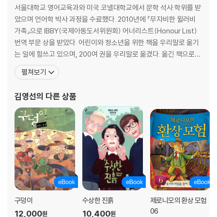
서울대학교 영어교육과와 미국 코넬대학교에서 문학 석사 학위를 받
았으며 언어학 박사 과정을 수료했다. 2010년에 『무자비한 윌러비
가족』으로 IBBY(국제아동도서위원회) 어너리스트(Honour List)
번역 부문 상을 받았다. 어린이와 청소년을 위한 책을 우리말로 옮기
는 일에 힘쓰고 있으며, 200여 권을 우리말로 옮겼다. 옮긴 책으로
『메리와 마녀의 꽃』, 『늑대 숲 모험』, 『루도와 별에서 온 말』, 『제로니
펼쳐보기
모의 환상 모험』, 『물의 아이들』, 『구덩이』, 『세상에서 가장 완벽한 교
실』, 『수상한 진흙』, 『수요일의 전쟁』 등이 있으며, 『로빈슨 크루소』,
김영선
의 다른 상품
『검은 고양이』,
구덩이
수상한 진흙
제로니모의 환상 모험
06
12,000
10,400
원
원