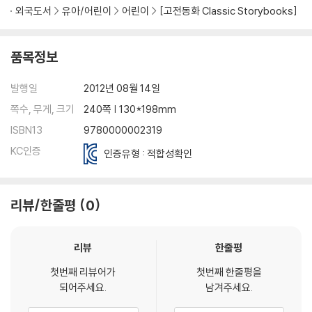
외국도서
유아/어린이
어린이
[고전동화 Classic Storybooks]
품목정보
발행일
2012년 08월 14일
쪽수, 무게, 크기
240쪽 | 130*198mm
ISBN13
9780000002319
KC인증
인증유형 : 적합성확인
리뷰/한줄평
0
리뷰
한줄평
첫번째 리뷰어가
첫번째 한줄평을
되어주세요.
남겨주세요.