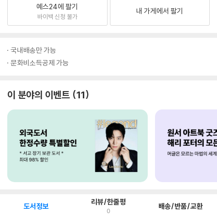
예스24에 팔기
내 가게에서 팔기
바이백 신청 불가
국내배송만 가능
문화비소득공제 가능
이 분야의 이벤트
11
리뷰/한줄평
도서정보
배송/반품/교환
0