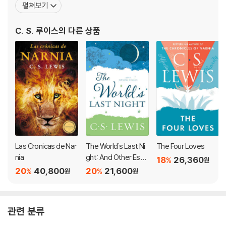
펼쳐보기
간한 루이스의 저작으로는 『스크루테이프의 편지』, 『순전한 기독교』,
『고통의 문제』, 『예기치 못한 기쁨』, 『천국과 지옥의 이혼』, 『헤아려
C. S. 루이스
의 다른 상품
본 슬픔』, 『시편 사색』, 『네
Las Cronicas de Nar
The World's Last Ni
The Four Loves
nia
ght: And Other Essa
18
26,360
%
원
ys
20
40,800
20
21,600
%
%
원
원
관련 분류