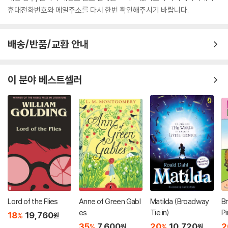
휴대전화번호와 메일주소를 다시 한번 확인해주시기 바랍니다.
배송/반품/교환 안내
이 분야 베스트셀러
Lord of the Flies
Anne of Green Gabl
Matilda (Broadway
Br
es
Tie in)
P
18
19,760
%
원
a
35
7,600
20
10,720
2
%
%
원
원