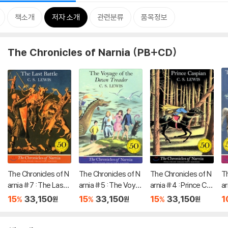
책소개
저자 소개
관련분류
품목정보
The Chronicles of Narnia (PB+CD)
The Chronicles of N
The Chronicles of N
The Chronicles of N
Th
arnia #7 : The Last
arnia #5 : The Voya
arnia #4 : Prince Ca
ar
Battle
ge of the Dawn Tre
spian
an
15
33,150
15
33,150
15
33,150
1
%
%
%
원
원
원
ader