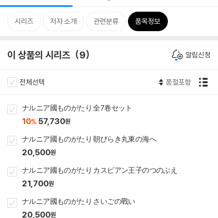
시리즈
저자 소개
관련분류
품목정보
이 상품의 시리즈
9
알림신청
전체선택
품절포함
ナルニア國ものがたり 全7卷セット
10
57,730
%
원
ナルニア國ものがたり 朝びらき丸東の海へ
20,500
원
ナルニア國ものがたり カスピアン王子のつのぶえ
21,700
원
ナルニア國ものがたり さいごの戰い
20,500
원