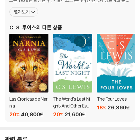
스는 1929년 회심한 후, 치밀하고도 논리적인 변증과 명료하고 문학
적인 문체로 뛰어난 저작들을 남겼다. 1963년 작고했다. 홍성사가 역
펼쳐보기
간한 루이스의 저작으로는 『스크루테이프의 편지』, 『순전한 기독교』,
『고통의 문제』, 『예기치 못한 기쁨』, 『천국과 지옥의 이혼』, 『헤아려
C. S. 루이스
의 다른 상품
본 슬픔』, 『시편 사색』, 『네
Las Cronicas de Nar
The World's Last Ni
The Four Loves
nia
ght: And Other Essa
18
26,360
%
원
ys
20
40,800
20
21,600
%
%
원
원
관련 분류