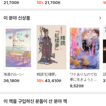
21,700
10
21,700
1
%
원
원
이 분야 신상품
海邊のル-シ-
精讀『紅樓夢』
ワケありなので仕
事に生きようとし
36,180
10
43,410
3
%
원
원
ていたら
9,520
원
이 책을 구입하신 분들이 산 분야 책