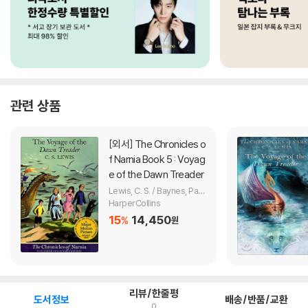
관련 상품
[외서]
The Chronicles o
f Narnia Book 5 : Voyag
e of the Dawn Treader
Lewis, C. S. / Baynes, Pauli
ne
HarperCollins
15
14,450
%
원
리뷰/한줄평
도서정보
배송/반품/교환
0