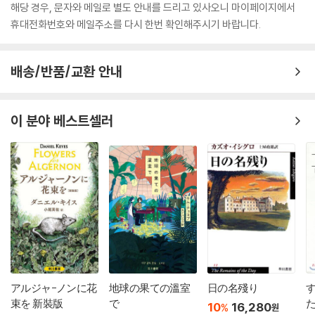
해당 경우, 문자와 메일로 별도 안내를 드리고 있사오니 마이페이지에서
휴대전화번호와 메일주소를 다시 한번 확인해주시기 바랍니다.
배송/반품/교환 안내
이 분야 베스트셀러
アルジャ-ノンに花
地球の果ての溫室
日の名殘り
束を 新裝版
で
10
16,280
%
원