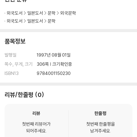
외국도서
일본도서
문학
외국문학
외국도서
일본도서
문학
품목정보
발행일
1997년 08월 01일
쪽수, 무게, 크기
306쪽 | 크기확인중
ISBN13
9784001150230
리뷰/한줄평
0
리뷰
한줄평
첫번째 리뷰어가
첫번째 한줄평을
되어주세요.
남겨주세요.