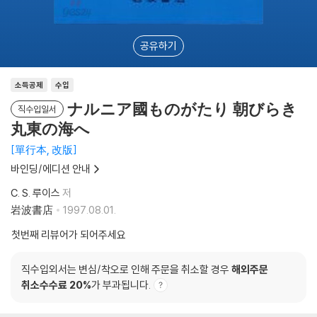
공유하기
소득공제
수입
ナルニア國ものがたり 朝びらき
직수입일서
丸東の海へ
單行本, 改版
바인딩/에디션 안내
C. S. 루이스
저
岩波書店
1997.08.01.
첫번째 리뷰어가 되어주세요
직수입외서는 변심/착오로 인해 주문을 취소할 경우
해외주문
취소수수료 20%
가 부과됩니다.