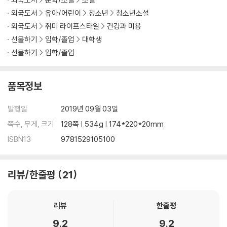
외국도서
유아/어린이
청소년
청소년소설
외국도서
취미 라이프스타일
건강과 미용
선물하기
입학/졸업
대학생
선물하기
입학/졸업
품목정보
발행일
2019년 09월 03일
쪽수, 무게, 크기
128쪽 | 534g | 174*220*20mm
ISBN13
9781529105100
리뷰/한줄평
21
리뷰
한줄평
9.2
9.2