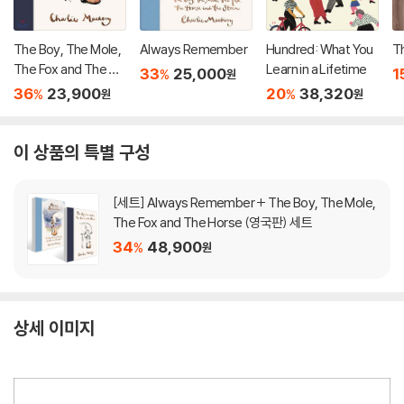
The Boy, The Mole,
Always Remember
Hundred: What You
T
The Fox and The Ho
Learn in a Lifetime
33
25,000
1
%
원
rse (영국판)
36
23,900
20
38,320
%
%
원
원
이 상품의 특별 구성
[세트] Always Remember + The Boy, The Mole,
The Fox and The Horse (영국판) 세트
34
48,900
%
원
상세 이미지