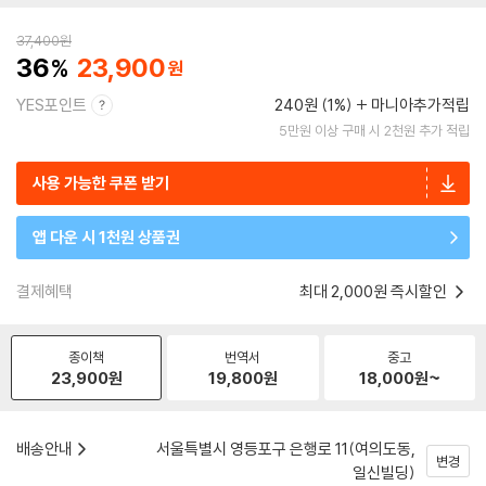
37,400
원
36
23,900
YES포인트
240원 (1%)
마니아추가적립
5만원 이상 구매 시 2천원 추가 적립
사용 가능한 쿠폰 받기
앱 다운 시 1천원 상품권
결제혜택
최대 2,000원 즉시할인
종이책
번역서
중고
23,900
원
19,800
원
18,000
원~
배송안내
서울특별시 영등포구 은행로 11(여의도동,
변경
일신빌딩)