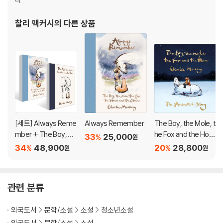
찰리 맥커시
의 다른 상품
[세트] Always Reme
Always Remember
The Boy, the Mole, t
mber + The Boy, Th
he Fox and the Hors
33
25,000
%
원
e Mole, The Fox and
e: The Animated St
34
48,900
20
28,800
%
%
원
원
The Horse (영국판)
ory
세트
관련 분류
외국도서
문학/소설
소설
청소년소설
외국도서
문학/소설
소설