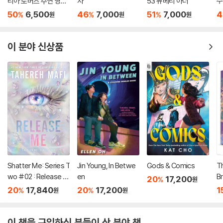
리아 로버츠 주연 영화
자
53 뉴베리 아너
수
'원더' 원작 소설
50
6,500
46
7,000
51
7,000
4
%
%
%
원
원
원
이 분야 신상품
Shatter Me: Series T
Jin Young, In Betwe
Gods & Comics
T
wo #02 : Release M
en
Br
20
17,200
%
원
e
20
17,840
20
17,200
1
%
%
원
원
이 책을 구입하신 분들이 산 분야 책