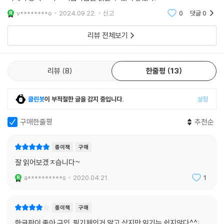
v********o
2024.09.22.
신고
0
댓글
0
리뷰 전체보기
리뷰
8
한줄평
13
클린봇
이 부적절한 글을 감지 중입니다.
설정
구매한줄평
추천순
종이책
구매
잘 읽어보겠ㅈ습니다~
a**********s
2020.04.21.
1
종이책
구매
한글판이 좋아 구입. 필기체인거 알고 샀지만 읽기는 쉽지않다^^;