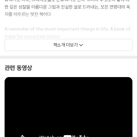
한 깊은 성찰을 아름다운 그림과 진실한 글로 드러내는, 모든 연령대의 독
자를 아우르는 멋진 책이다.
A reminder of the most important things in life. A book of
hope for uncertain times.
책소개 더보기
Enter the world of Charlie's four unlikely friends, discover their
story and their most poignant life lessons. Charlie's first book i
ncludes his most-loved illustrations and new ones too.
관련 동영상
The conversations of the boy, the mole, the fox and the hors
e have been shared thousands of times online, recreated in s
chool art classes, hung on hospital walls and turned into tatto
os.
'A wonderful work of art and a wonderful window into the
human heart' Richard Curtis