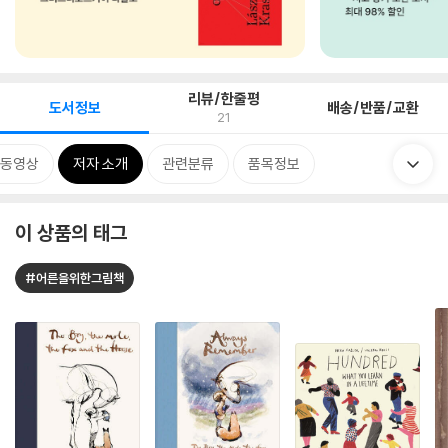
리뷰/한줄평
도서정보
배송/반품/교환
21
 동영상
저자 소개
관련분류
품목정보
이 상품의 태그
#어른을위한그림책