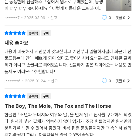
는 동생한테 선물해주고 싶어서 원서로 구매했는데, 동생
이 너무 너무 좋아하네요 :)이렇게 아름다운 그림과 이야
기로 책을 만들어준 찰리 매커시께 고마운 마음 전하고 싶
a*****7
2025.03.09.
신고
0
댓글
0
어요❣️
종이책
구매
내용 좋아요
내용이 따뜻해서 지인분이 갖고싶다고 예전부터 말씀하시길래 최근에 선
물드렸는데 안에 예쁘게 되어 있다고 좋아하시네요~글씨도 인쇄된 글씨
체가 아니고 손글씨로 되어있습니다. 선물하기 좋은 책이에요~ 내용도 만
듦새도 여러모로 추천합니다!
j******6
2025.01.24.
신고
0
댓글
0
종이책
구매
The Boy, The Mole, The Fox and The Horse
한글판 『소년과 두더지와 여우와 말』을 먼저 읽고 원서를 구매하게 되었
다. 원서의 낯선 필체가 익숙하지 않아 읽기가 조금 힘들었지만 원서만의
분위기를 느낄 수 있어서 좋았다. 비록 짧은 문장들이지만 그 속에서 삶의
지혜와 용기 그리고 아름다움을 읽을 수 있어 좋았다.