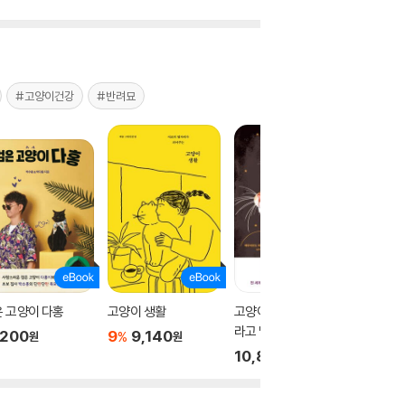
#고양이건강
#반려묘
 고양이 다홍
고양이 생활
고양이는 내게 행복하
고양이 
라고 말했다 (개정판)
,200
9
9,140
10
8
%
%
원
원
10,800
원