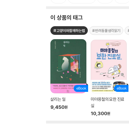
이 상품의 태그
#고양이와함께하는법
#반려동물생각읽기
살리는 일
미야옹철의 묘한 진료
실
9,450
원
10,300
원