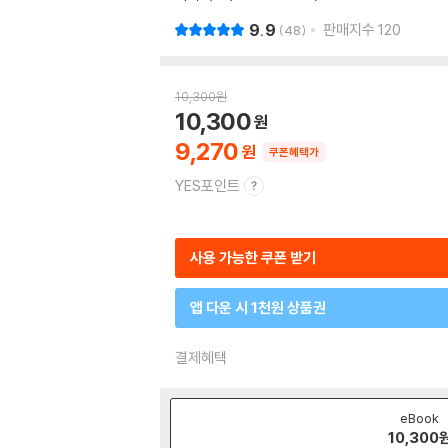
9.9
판매지수
120
48
10,300
원
10,300
9,270
쿠폰혜택가
YES포인트
사용 가능한 쿠폰 받기
앱 다운 시 1천원 상품권
결제혜택
eBook
10,300