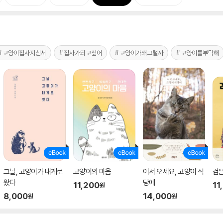
#고양이집사지침서
#집사가되고싶어
#고양이가왜그럴까
#고양이를부탁해
그날, 고양이가 내게로
고양이의 마음
어서 오세요, 고양이 식
검은
왔다
당에
11,200
11
원
8,000
14,000
원
원