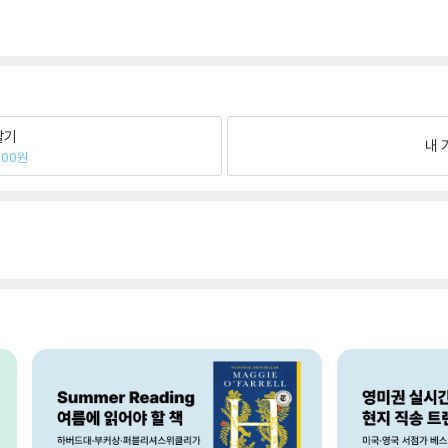
팔기
내 
000원