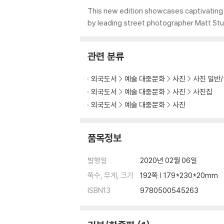
This new edition showcases captivating
by leading street photographer Matt Stu
관련 분류
외국도서
예술 대중문화
사진
사진 일반
외국도서
예술 대중문화
사진
사진집
외국도서
예술 대중문화
사진
품목정보
발행일
2020년 02월 06일
쪽수, 무게, 크기
192쪽 | 179*230*20mm
ISBN13
9780500545263