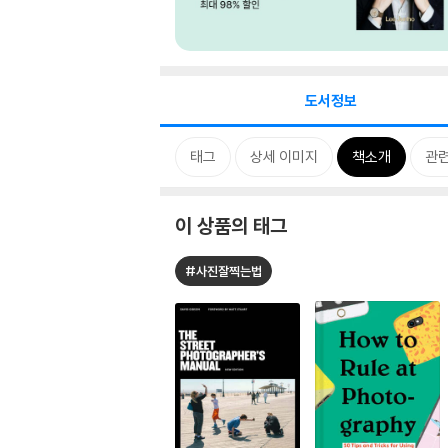
도서정보
태그
상세 이미지
책소개
관
이 상품의 태그
#사진잘찍는법