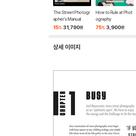
The Street Photogr
How to Rule at Phot
apher's Manual
ography
15
31,790
75
3,900
%
%
원
원
상세 이미지