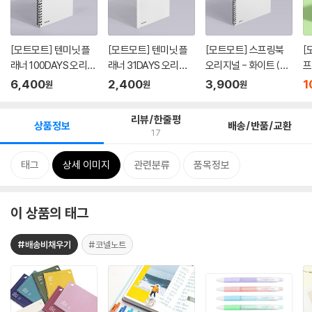
[모트모트] 텐미닛 플
[모트모트] 텐미닛 플
[모트모트] 스프링북
[
래너 100DAYS 오리지
래너 31DAYS 오리지
오리지널 - 화이트 (룰
프
널 - ...
널 - 화...
드)
코
6,400
2,400
3,900
1
원
원
원
리뷰/한줄평
상품정보
배송/반품/교환
17
태그
상세 이미지
관련분류
품목정보
이 상품의 태그
#배송비채우기
#코넬노트