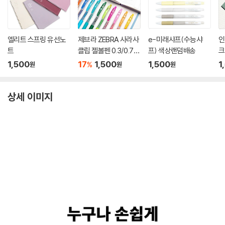
엘리트 스프링 유선노
제브라 ZEBRA 사라사
e-미래샤프(수능샤
인
트
클립 젤볼펜 0.3/0.7m
프) 색상랜덤배송
크
m
1,500
17
1,500
1,500
1
%
원
원
원
상세 이미지