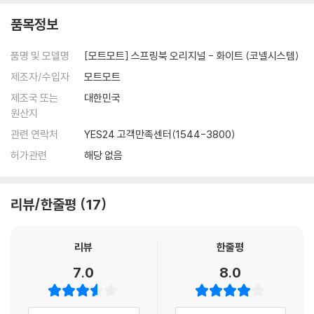
품목정보
품명 및 모델명
[모트모트] 스프링북 오리지널 - 화이트 (코넬시스템)
제조자/수입자
모트모트
제조국 또는
대한민국
원산지
관련 연락처
YES24 고객만족센터(1544-3800)
허가관련
해당 없음
리뷰/한줄평
17
리뷰
한줄평
7.0
8.0