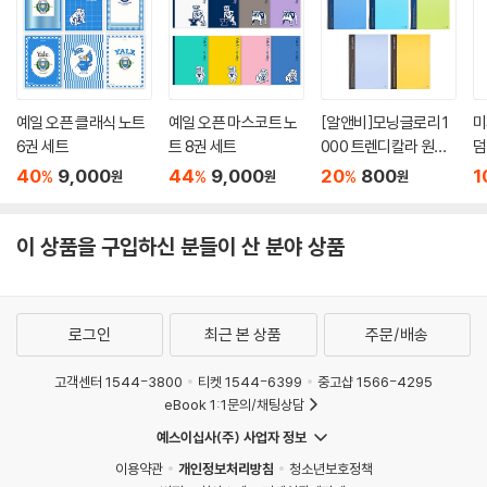
예일 오픈 클래식 노트
예일 오픈 마스코트 노
[알앤비]모닝글로리 1
미
6권 세트
트 8권 세트
000 트렌디칼라 원링
덤
유선노트 낱개 1권/중
40
9,000
44
9,000
20
800
1
%
%
%
원
원
원
고생노트/스프링노트
이 상품을 구입하신 분들이 산 분야 상품
로그인
최근 본 상품
주문/배송
고객센터 1544-3800
티켓 1544-6399
중고샵 1566-4295
eBook 1:1문의/채팅상담
예스이십사(주) 사업자 정보
이용약관
개인정보처리방침
청소년보호정책