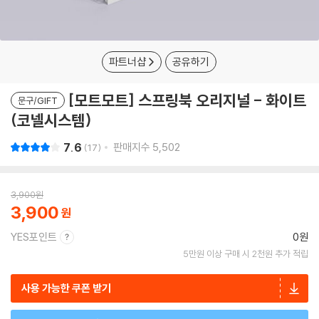
파트너샵
공유하기
[모트모트] 스프링북 오리지널 - 화이트
문구/GIFT
(코넬시스템)
7.6
판매지수
5,502
17
3,900
원
3,900
YES포인트
0원
5만원 이상 구매 시 2천원 추가 적립
사용 가능한 쿠폰 받기