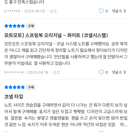
도 좋구 만족스럽습니다
j******5
2024.09.05.
신고
0
댓글
0
구매
모트모트] 스프링북 오리지널 - 화이트 (코넬시스템)
모트모트 스프링북 오리지널 - 코널 시스템 노트를 구매했어요. 공부 목적
은 아니고 책을 읽고 간단하게 정리할 노트기 필요해서 찾아보다가 디자인
이 괜찮아서 구매해봤습니다. 만년필을 사용하려고 했는데 잘 안맞아서 그
부분이 아쉽네요. 잘 사용하고 있습니다.
h*******4
2024.04.18.
신고
0
댓글
0
구매
코넬 타입
노트 사이즈 연습장을 구매하면서 값이 더 나가는 건 뭐가 다른지 보자 싶
어서 함께 구매해봄. 표지가 일단 두껍고 빳빳함. 디자인이 고급스러워 보
임. 깔끔함. 속지는 뽀얗고 맨들맨들함. 펜을 쓰고 손이 닿으면 많이 번질
것 같은 느낌. 속지가 아주 두꺼운 편은 아니며 약간의 비침은 있음. 여러
가지 속지 타입 중에서 코넬 시스템으로 구매하였고, 좌측에 타이틀을 적