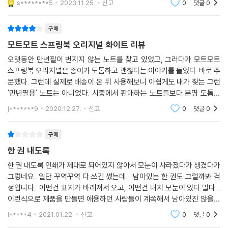
s********5
2023.11.25.
신고
0
댓글
0
고 우
구매
모트모트 스프링북 오리지널 화이트 리뷰
오랫동안 만년필이 번지지 않는 노트를 찾고 있었고, 그러다가 모트모트
스프링북 오리지널은 종이가 도톰하고 괜찮다는 이야기를 들었다. 바로 주
문했다. 그런데 실제로 배송이 온 뒤 사용해보니 아쉽게도 내가 찾는 그런
'만년필용' 노트는 아니었다. 시중에서 판매하는 노트들보다 분명 도톰한
두께를 자랑하는 것은 맞았지만, 잉크가 자꾸만 번졌다.아쉽지만 일반 노
j*******9
2020.12.27.
신고
0
댓글
0
트로 사용해야겠
구매
한 권 내도록
한 권 내도록 인쇄가 제대로 되어있지 않아서 모눈이 사라졌다가 생겼다가
그렇네요.. 일단 꾸역꾸역 다 쓰긴 썼는데.. 남아있는 한 권도 그럴까봐 걱
정입니다. 어떤건 표지가 바래져서 오고, 어떤건 내지 모눈이 있다 말다 ..
이런식으로 제품을 만들면 애용하던 사람들이 계쏙해서 남아있진 않을거
예요 제품 품질관리 잘 하셨음 좋겠습니다.
i*****4
2021.01.22.
신고
0
댓글
0