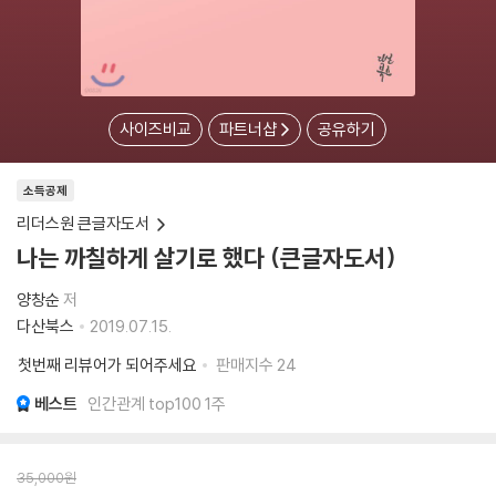
사이즈비교
파트너샵
공유하기
소득공제
리더스원 큰글자도서
나는 까칠하게 살기로 했다 (큰글자도서)
양창순
저
다산북스
2019.07.15.
첫번째 리뷰어가 되어주세요
판매지수
24
베스트
인간관계 top100 1주
35,000
원