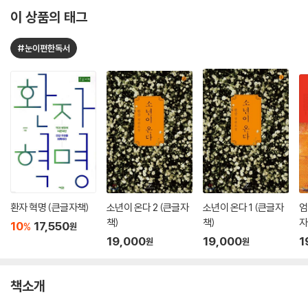
이 상품의 태그
#눈이편한독서
환자 혁명 (큰글자책)
소년이 온다 2 (큰글자
소년이 온다 1 (큰글자
엄
책)
책)
자
10
17,550
%
원
19,000
19,000
1
원
원
책소개