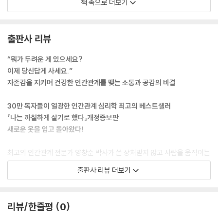
책 속으로 더보기
Epilogue ‘사랑만이 우리를 구원한다’는 말은 여전히 유효하다
생각을 표현하고 자기 주장을 하는 것도 더 이상 불편하지 않게 된다. 물론
상대방이 그렇게 말하고 행동하는 것에 대해서도 이해와 수용이 가능해진
다. --- p.12
출판사 리뷰
늘 말하지만, 인간은 누구나 지독하게 나르시시즘적인 존재다. 지금 이 순
“뭐가 두려운 게 있으세요?
간의 나만큼 세상에서 중요한 사람은 없다. 호르헤 보르헤스가 『끝없이 두
이제 당신답게 사세요.”
갈래로 갈라지는 길들이 있는 정원』에서 표현한 저 유명한 문장, ‘수십, 수
자존감을 지키며 건강한 인간관계를 맺는 소통과 공감의 비결
천 세기의 시간이 흘러가지만 사건이 일어나는 것은 현재뿐이다. 공기 중
에, 땅에, 바다에 수많은 사람이 있지만 실제로 일어나는 일은 바로 나한테
30만 독자들이 열광한 인간관계 심리학 최고의 베스트셀러
일어난 일뿐이다’라는 말이 의미하는 바가 무엇인가? 보르헤스는 오로지
『나는 까칠하게 살기로 했다』개정증보판
지금의 자신에게 집중할 수밖에 없는 인간의 모습을 묘사하고 있는 것이
새로운 옷을 입고 돌아왔다!
다. --- p.59
최고의 인간관계 전문가 양창순 박사가 쓴 상처받지 않고 사람을 움직이는
우린 내 부모도 마음에 안들 때가 많다. 그래서 아이들이 어릴 적에 지금의
관계의 심리학.
출판사 리뷰 더보기
부모는 진짜가 아니고 어딘가에 완벽한 내 부모가 있을 것이라는 환상을
많은 독자들에게 꾸준히 사랑을 받으며 최고 베스트셀러로 자리매김한
품는 건지도 모른다. 그뿐인가. 내가 낳은 내 아이도 마음에 안 들 때가 한
『까칠하게 살기로 했다』가 새로운 옷을 입고 다시 독자들의 품으로 돌아왔
두 번이 아니다. 하물며 나와 다른 남은 말해 무엇 하랴. 그들 모두가 내 마
다.
리뷰/한줄평
0
음에 드는 경우는 거의 없다고 봐야 한다. --- p.74
이번 개정증보판에는 기존 책을 읽었던 독자들의 요구에 따라 ‘건강한 까