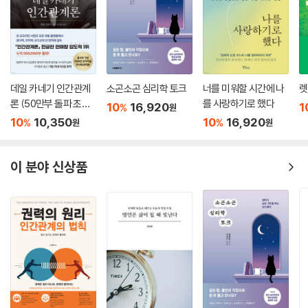
키우고 단점은 보완하고자 노력하면서 살아갈 수 있다면 그것만으로도 충
세상에 상처받았다고 심각할 필요 없다!
분하다. 그런 다음에는 단호하게 자신의 길을 가는 것이다.--- p.108
상처받지 않고 사람을 움직이는 관계의 심리학
인간관계는 대체로 누구에게나 어렵다. 생각을 해보라. 제2외국어 배우는
많은 사람이 인간관계에서 거부당하고 상처받는 것을 두려워한다. 과연 마
것도 처음에 얼마간 열심히 할 때는 되는 것 같지만 바빠서, 피곤해서 며칠
음을 열어 보여도 되는 걸까, 내가 다가간 만큼 상대방이 내 진심을 알아줄
건너뛰면 다시 제자리로 돌아간다. 하물며 나의 세상과 다른 사람의 우주
데일 카네기 인간관계
소곤소곤 심리학 토크
너를 미워할 시간에 나
렛
까, 이러다가 나만 상처받는 것은 아닐까, 내 마음 같은 사람이 있을 리 없
론 (50만부 돌파 초판
를 사랑하기로 했다
가 만나는 인간관계가 쉬울 리 없다. 오죽하면 우주비행사 버즈 올드린이
10
16,920
1
%
원
잖아 등의 생각이 ‘나’를 두렵게 만드는 것이다. 그와 같은 두려움은 개인의
무삭제 완역본)
‘인간에게 남은 마지막 미개척분야가 인간관계’라고 했을까. 어떤 의미에
10
10,350
10
16,920
%
%
원
원
인간관계는 물론이고 회사에서 조직에서 소통의 부재를 가져온다.
서는 우주여행만큼 힘든 것이 인간관계다. 하지만 적어도 남들이 나를 싫
그런데 이 책은 흥미로운 사실 하나를 소개한다. 인간의 본성에는 이미 그
어한다면 그 이유 정도는 알고 있는 것이 좋다. --- p.329
런 두려움을 이기게 하는 힘이 있다는 것이다. 바로 좋은 사람들과 친밀한
이 분야 신상품
인간관계를 맺으며 성공적인 삶을 살고자 하는 너무도 강력한 소망이 그것
그런 의미에서도 인간관계에는 가지치기가 필요하다. 백이면 백 사람 다
이다. 그런 소망이 있기에 인간은 때때로 인간관계나 리더십이 바라는 만
잘할 수 없다. 평생을 같이 가는 사람은 한두 사람이다. 이 세상에 내가 원
큼 잘 풀려나가지 않을 때도 결코 절망하거나 포기하지 않는다. 내 안에 인
하는 것을 다 해주는 사람도 없고 내 마음에 드는 사람도 없고 나를 이해해
간관계에 대한 확고한 의지와 공감의 능력이 있는 한 세상은 그와 같은 나
주는 사람은 거의 없다고 보면 된다. 한 사람만 있다면 성공하는 거고, 그
의 진심을 알아줄 것이기 때문이다.
사람도 항상 그렇지는 못하다는 것을 받아들이자. 나도 내가 항상 마음에
두려움을 이기고 소망을 이루려면 우린 먼저 자기 자신과 화해하고 잘 지
안 들고 내가 원하는 대로 안 되는데 왜 남에게 바라는가. --- p.341
내지 않으면 안 된다. 우린 스스로에 대해 잘 알고 있는 것 같지만 실제로는
그 반대인 경우가 많다. 거기서 빚어지는 오해, 잘못된 습관들에 대해 알아
원인이 없는 것은 아니다. 사랑에는 늘 기대와 불안이 교차한다. 내가 주는