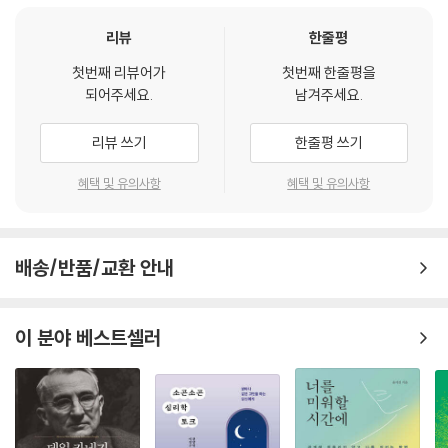
칠함’을 갖기 위한 구체적인 5단계 솔루션과 인간관계를 이루는 기본적인
그런데 흥미로운 것은 인간은 그렇게 외부에서 자기를 고통스럽게 하는 일
심리 유형 8가지를 새롭게 수록했다. 자신이 어떤 유형인지 알아보고 상대
리뷰
한줄평
이 없으면 이번에는 스스로를 고통스럽게 만든다는 사실이다. 인간은 행복
와의 조합을 맞춰볼 수 있으며 실제로 인간관계에서 ‘건강한 까칠함’을 갖
을 추구하면서 또한 스스로를 불행하게 만드는 이상한 존재들이기 때문이
첫번째 리뷰어가
첫번째 한줄평을
기 위해서는 어떤 선택을 하고 행동해야 할 것인지를 친절하고 구체적으로
되어주세요.
남겨주세요.
다. 그러므로 인간은 무엇보다도 먼저 자신이 누구인지, 어떤 모습을 하고
소개하고 있다.
있는지를 알 필요가 있다. 내 안에 있으면서 스스로를 괴롭히는 것들은 무
자신의 자존감을 지키면서도 사람의 마음을 움직이는 심리적인 방법을 다
리뷰 쓰기
한줄평 쓰기
엇인지, 내가 갖고 태어난 잠재능력은 무엇인지를 알아야 하는 것이다. 그
양한 임상 사례와 심리학 이론을 통해 통찰력 있게 풀어낸 이 책을 통해 모
것이 외부세계와 대적해 인생을 살아나가면서 자기를 발전시키는 첫 번째
두가 인간관계에 대한 두려움을 없애주는 힘을 ‘건강한 까칠함’에서 찾아
혜택 및 유의사항
혜택 및 유의사항
과정이다. --- pp.87-88
보자. 나를 위해서나 상대를 위해서나 우리는 언제나 스스로를 당당하게
표현하는 데에서 힘을 얻을 수 있다.
나영 씨의 문제는 감정을 지나치게 억압하는 데 있었다. 우린 흔히 강한 사
람은 감정을 느끼지 않는 사람이라고 여기는 성향이 있다. 그러다 보니 아
배송/반품/교환 안내
★ 30만 부 기념, 2017년 새롭게 보강된 개정증보판!
예 감정 자체를 억압하거나 부인하거나 회피하는 데 지나치게 많은 에너지
★ 인간관계에 대한 두려움을 없애주는 솔루션, 두 챕터 새롭게 수록!
를 들이곤 한다. 하지만 앞에서도 말했듯이 억압된 것은 그만큼의 압력으
① ‘나는 까칠하게 살기로 했다_5단계 솔루션’
이 분야 베스트셀러
로 터져 나오기 마련이다. --- p.97
② ‘인간관계에도 좌표가 필요하다_인간관계 심리유형 8가지’
★ SERICEO 100회 명강의, 오피니언 리더들이 먼저 읽고 추천한 책!
웬만해선 타고난 성격은 변하지 않는다. 벼락같은 깨달음이 있거나 인생의
★ 주요 대기업과 조직, 방송에서 열광한 화제의 책!
온갖 풍파를 겪은 다음이면 몰라도 평범한 일상을 살아가는 보통 사람에게
성격의 변화를 기대하기는 쉽지 않다. 다만 내가 가진 성격 안에서 장점은