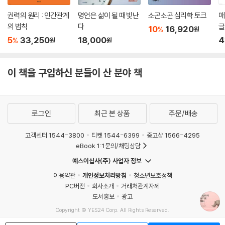
가는 것만으로도 우린 많은 면에서 자유로워질 수 있다.
만큼 받지 못할지도 모른다는 생각, 어쩌면 나는 사랑받을 만한 가치가 없
물론 내 안에 있으면서 나를 힘들게 하는 심리적 문제들에 대한 이해도 필
권력의 원리 : 인간관계
명언은 삶이 될 때 빛난
소곤소곤 심리학 토크
매
는 존재일지도 모른다는 열등감, 상처 입고 싶지 않다는 두려움 같은 심리
요하다. 우리가 나를 미루어 남을 짐작하듯이 그와 같은 노력은 인간에 대
의 법칙
다
글
10
16,920
%
원
적 동인들이 너무 크기 때문이다. 그래도 우리는 서로 사랑하지 않으면 안
한 이해를 넓혀준다. 그러한 인간에 대한 이해는 일반적인 인간관계뿐 아
5
33,250
18,000
4
%
원
원
된다. 사랑만이 우리를 구원할 수 있기 때문이다.
니라 리더십에도 매우 중요한 요소다. 우선은 이해할 수 있어야 공감도 하
--- p.354
고 소통도 할 수 있기 때문이다.
이 책을 구입하신 분들이 산 분야 책
그와 같은 노력을 꾸준히 해나갈 때 세상은, 사람들은 내 진심을 알아줄 뿐
아니라 먼저 손 내밀고 먼저 마음을 열게 되어 있다. 그런 의미에서 우리는
우리의 본심에 귀 기울이며 상대방을 헤아려야 한다. 이를 좀 더 직설적으
로 표현하자면 ‘까칠하게 살기로 하자’가 될 것이다.
로그인
최근 본 상품
주문/배송
이 책은 나와 상대방의 본심을 거울 들여다보듯 파악할 수 있는 여러 심리
적 방법과 상처받은 마음을 보듬을 수 있는 치유법을 소개한다. 또한 상처
고객센터 1544-3800
티켓 1544-6399
중고샵 1566-4295
받지 않고 상대방을 움직일 수 있는 관계의 법칙, 우리를 힘들게 하는 여러
eBook 1:1문의/채팅상담
심리적 요인들을 쉽고 재미있게 소개하고 있다.
예스이십사(주) 사업자 정보
이용약관
개인정보처리방침
청소년보호정책
PC버전
회사소개
거래처관계자께
“인간관계나 리더십에서 두려움 없는 사람으로 만들어주는 힘,
도서홍보
광고
우리의 마음속에 있는 두려움을 이기게 하는 힘이 이 책에 있다!”
Copyright © YES24 Corp. All Rights Reserved.
MATOM5