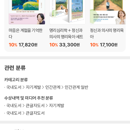
여덟 번째 유형 주위에 사람은 많은데 왜 친한 사람은 없는 걸까?
환상의 조합 혹은 저주의 관계가 되는 이유
마음은 계절을 기억한
명리심리학 + 정신과
정신과 의사의 명리육
Chapter 4 똑똑한 거리 두기가 건강한 인간관계를 만든다
다
의사의 명리육아 세트
아
10
17,820
10
33,300
10
17,100
%
%
%
원
원
원
누구나 먼저 손 내밀어주길 원한다
상대방의 창으로 바라보기
‘파란팀’에 들어갈 자격
관련 분류
새로운 것에 지나치게 열광할 때 겪는 심리적 손실
한 끗만 덜 똑똑하게 행동하는 ‘똑똑이’
카테고리 분류
오지랖에도 균형이 필요하다
국내도서
자기계발
인간관계
인간관계 일반
지혜로운 사람은 스태프의 의견부터 구한다
나만 옳다고 여기는 순간 관계는 끝난다
수상내역 및 미디어 추천 분류
국내도서
큰글자도서
자기계발
국내도서
큰글자도서
Chapter 5 상처받지 않고 사람을 움직이는 관계의 심리학