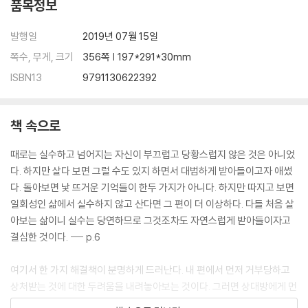
품목정보
우연과 변수와 아이러니의 총합이 인생이다
영향력을 키우고 싶다면
발행일
2019년 07월 15일
좌절이 경험이 되는 법
분노가 치밀어 오를 때, 감정 점수 체크하기
쪽수, 무게, 크기
356쪽 | 197*291*30mm
동류는 동류를 알아본다
ISBN13
9791130622392
일단 칭찬하고 지지하고 격려하기
세상 그 어떤 일도 당연한 건 없다
긍정 에너지를 위한 감정 사용설명서
책 속으로
오른쪽 뇌에 답이 있다
때로는 실수하고 넘어지는 자신이 부끄럽고 당황스럽지 않은 것은 아니었
다. 하지만 살다 보면 그럴 수도 있지 하면서 대범하게 받아들이고자 애썼
Chapter 6 나는 까칠하게 살기로 했다_5단계 솔루션
다. 돌아보면 낯 뜨거운 기억들이 한두 가지가 아니다. 하지만 따지고 보면
일회성인 삶에서 실수하지 않고 산다면 그 편이 더 이상하다. 다들 처음 살
건강한 까칠함 1단계 나 자신과의 관계에서 SCE의 법칙을 따르자
아보는 삶이니 실수는 당연하므로 그것조차도 자연스럽게 받아들이자고
건강한 까칠함 2단계 대인관계에서도 모니터링이 필요하다
결심한 것이다. --- p.6
건강한 까칠함 3단계 부드럽지만 단호하게, 그리고 간결하고 명료하게
건강한 까칠함 4단계 나는 나에게 자유를 허락할 의무가 있다
여기서 한 가지 해결책이 분명하게 드러난다. 내 편에서 먼저 거부당하고
건강한 까칠함 5단계 삶은 직선이 아니라는 것을 이해하자
상처받는 것에 대한 두려움을 내려놓아보는 것이다. 그러면 상대방에게 먼
저 다가가고 먼저 손 내미는 것이 조금은 덜 어렵게 느껴진다. 분명하게 내