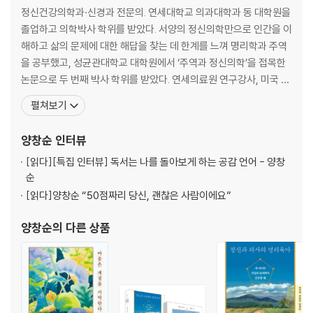
감정은 나의 힘
정신건강의학과·신경과 전문의. 연세대학교 의과대학과 동 대학원을
나는 어떤 사람인가? 성격의 보편적 유형들
졸업하고 의학박사 학위를 받았다. 서양의 정신의학만으로 인간을 이
공감의 출발점 스스로와 화해하기
해하고 삶의 문제에 대한 해답을 찾는 데 한계를 느껴 명리학과 주역
왜 변화를 두려워하는가?
을 공부했고, 성균관대학교 대학원에서 ‘주역과 정신의학’을 접목한
인생이란 말하는 대로 되어간다
논문으로 두 번째 박사 학위를 받았다. 연세의료원 연구강사, 미국 H
감정의 질식 상태에서 벗어나려면
ARBOR UCLA 정신의학과 방문교수, 서울백제병원 부원장 등을 거
펼쳐보기
우리에게 진짜는 지금뿐이다
쳐, ㈜마인드앤컴퍼니, 양창순 정신건강의학과를 운영하고 있다. 연
세대학교 의과대학 정신건강의학과 외래교수이며, 미국 정신의학회
양창순
인터뷰
국제회원 및 펠로우, 미국 의사경영자 학회 회원이다. 최근에
Chapter 3 인간관계에도 좌표가 필요하다
[읽다]
[특집 인터뷰] 독서는 나를 돌아보게 하는 공감 언어 - 양창
순
인간관계를 이루는 기본적인 심리 유형 8가지
[읽다]
양창순 “50점짜리 당신, 괜찮은 사람이에요”
첫 번째 유형 내가 최선을 다한 만큼 상대도 나를 인정해주지 않을까?
양창순
의 다른 상품
두 번째 유형 스스로는 정의파라고 여기지만 과연 그럴까?
세 번째 유형 왜 처음 볼 땐 매력적인데 두 번 보면 질릴까?
네 번째 유형 왜 작은 일에도 갈팡질팡하며 결정을 못 내릴까?
다섯 번째 유형 모든 낯선 상황들이 나는 왜 너무나도 싫을까?
여섯 번째 유형 난 희생하는 것뿐인데, 쓸데없는 오지랖이라니?
일곱 번째 유형 나는 왜 만날 이용만 당할까?