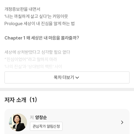
개정증보판을 내면서
‘나는 까칠하게 살고 싶다’는 커밍아웃
Prologue 세상이 내 진심을 알게 하는 법
Chapter 1 왜 세상은 내 마음을 몰라줄까?
세상에 상처받았다고 심각할 필요 없다
“진심이었어”라고 말하지 마라
‘나의 진실’과 ‘상대방의 팩트’ 사이
거짓을 어디까지 들추어내야 할까?
목차 더보기
남에게 하는 조언을 나에게는 못하는 이유
감정은 불씨와 같아서 묻어둔다고 꺼지지 않는다
그래도 나는 사람을 믿기로 했다
저자 소개
1
Chapter 2 마음 가는 대로 살아라
저
양창순
관심작가 알림신청
나의 내면을 직시하기란 죽기보다 힘든 일이다