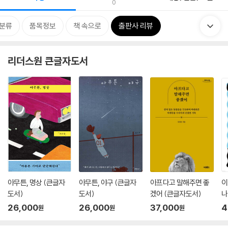
0
분류
품목정보
책 속으로
출판사 리뷰
리더스원 큰글자도서
아무튼, 명상 (큰글자
아무튼, 야구 (큰글자
아프다고 말해주면 좋
이
도서)
도서)
겠어 (큰글자도서)
나
26,000
26,000
37,000
4
원
원
원