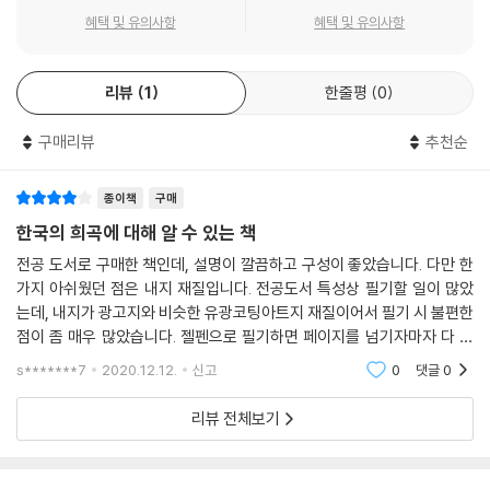
혜택 및 유의사항
혜택 및 유의사항
리뷰
1
한줄평
0
구매리뷰
추천순
종이책
구매
한국의 희곡에 대해 알 수 있는 책
전공 도서로 구매한 책인데, 설명이 깔끔하고 구성이 좋았습니다. 다만 한
가지 아쉬웠던 점은 내지 재질입니다. 전공도서 특성상 필기할 일이 많았
는데, 내지가 광고지와 비슷한 유광코팅아트지 재질이어서 필기 시 불편한
점이 좀 매우 많았습니다. 젤펜으로 필기하면 페이지를 넘기자마자 다 번
져요.. 형광펜도 잘 번지더라고요. 이 점 제외하면 한 학기 동안 잘 사용했
s*******7
2020.12.12.
신고
0
댓글
0
습니다!
리뷰 전체보기