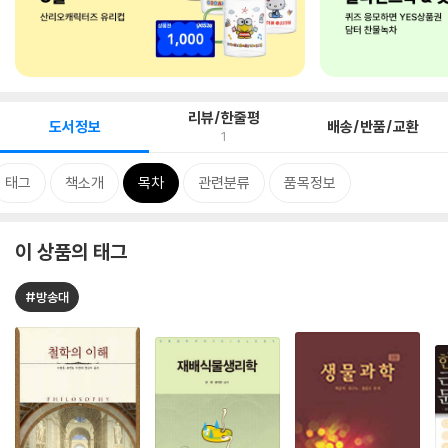
리뷰/한줄평
도서정보
배송/반품/교환
1
태그
책소개
목차
관련분류
품목정보
이 상품의 태그
#방송대