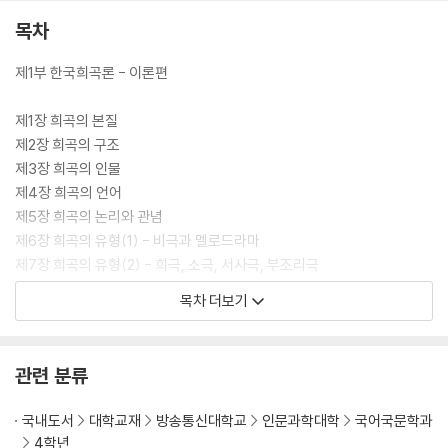
목차
제1부 한국희곡론 - 이론편
제1장 희곡의 본질
제2장 희곡의 구조
제3장 희곡의 인물
제4장 희곡의 언어
제5장 희곡의 논리와 관념
제6장 희곡의 유형(1) - 비극과 멜로드라마
제7장 희곡의 유형(2) - 희극, 소극, 서사극, 부조리극
목차 더보기
제2부 한국희곡론 - 역사편
관련 분류
제8장 근대 이전의 연극과 희곡
제9장 근대 초창기의 연극과 희곡
국내도서
대학교재
방송통신대학교
인문과학대학
국어국문학과
제10장 1920년대 근대극의 진입 - 김우진론
4학년