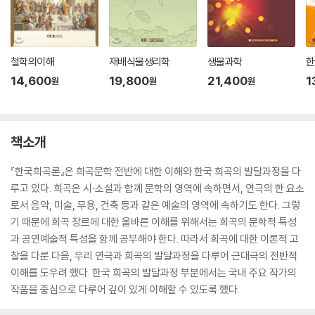
철학의이해
재배식물생리학
생물과학
한
14,600
19,800
21,400
1
원
원
원
책소개
『한국희곡론』은 희곡문학 전반에 대한 이해와 한국 희곡의 발달과정을 다
루고 있다. 희곡은 시·소설과 함께 문학의 영역에 속하면서, 연극의 한 요소
로서 음악, 미술, 무용, 건축 등과 같은 예술의 영역에 속하기도 한다. 그렇
기 때문에 희곡 장르에 대한 올바른 이해를 위해서는 희곡의 문학적 특성
과 공연예술적 특성을 함께 공부해야 한다. 따라서 희곡에 대한 이론적 고
찰을 다룬 다음, 우리 연극과 희곡의 발달과정을 다루어 근대극의 전반적
이해를 도우려 했다. 한국 희곡의 발달과정 부분에서는 국내 주요 작가의
작품을 중심으로 다루어 깊이 있게 이해할 수 있도록 했다.