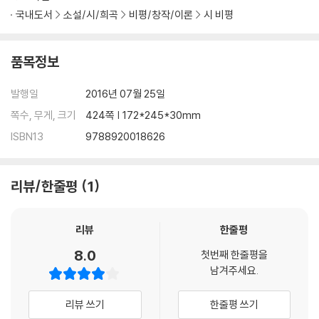
제11장 1930년대 근대극의 개화 1 - 송영론
국내도서
소설/시/희곡
비평/창작/이론
시 비평
제12장 1930년대 근대극의 개화 2 - 유치진론
제13장 1930년대 근대극의 개화 3 - 함세덕론
제14장 근대극과 전통의 수용 - 오영진론
품목정보
발행일
2016년 07월 25일
참고문헌
쪽수, 무게, 크기
424쪽 | 172*245*30mm
찾아보기
ISBN13
9788920018626
리뷰/한줄평
1
리뷰
한줄평
8.0
첫번째 한줄평을
남겨주세요.
리뷰 쓰기
한줄평 쓰기