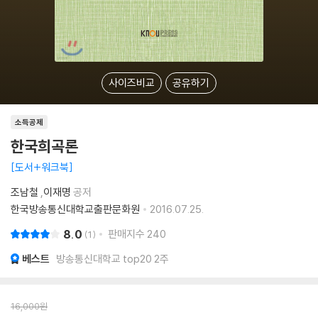
사이즈비교
공유하기
소득공제
한국희곡론
도서+워크북
조남철
,
이재명
공저
한국방송통신대학교출판문화원
2016.07.25.
8.0
판매지수
240
1
베스트
방송통신대학교 top20 2주
16,000
원