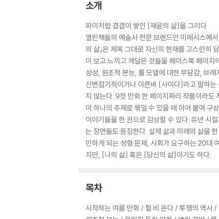
소개
파이처럼 겹겹이 쌓인 [재윤의 삶]을 그리다
열린책들의 예술서 전문 브랜드인 미메시스에서 2
의 삶』은 제목 그대로 자신의 현재를 고스란히 
이 보고 느끼고 깨달은 것들을 페이스북 페이지에
성성, 원초적 본능, 롤 모델에 대한 부담감, 브
신변잡기적이거나 이른바 [사이다]라고 말하는 속
지 않는다. 9컷 만화 한 페이지짜리 작품이라도
이 하나의 주제로 묶일 수 있을 때 이어 붙여 
이야기들을 한 권으로 감상할 수 있다. 유년 시
는 장면들도 등장한다. 실제 삶과 미래의 삶을 한
민하게 되는 성형 문제, 사회가 요구하는 20대 
지만, [나의 삶] 혹은 [당신의 삶]이기도 하다.
목차
시작하는 여름 만화 / 헐 비 온다 / 투쟁의 역사 /