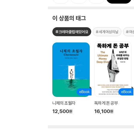
이 상품의 태그
#크레마클럽에있어요
#세계여성의날
#여
니체의 초월자
독하게 돈 공부
12,500
16,100
원
원