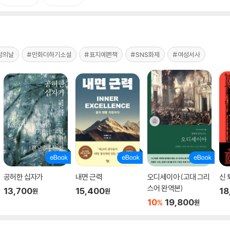
성의날
#만화더하기소설
#표지예쁜책
#SNS화제
#여성서사
공허한 십자가
내면 근력
오디세이아 (고대 그리
신 
스어 완역본)
13,700
15,400
18
원
원
10
19,800
%
원