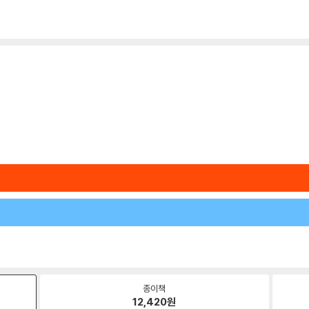
종이책
12,420
원