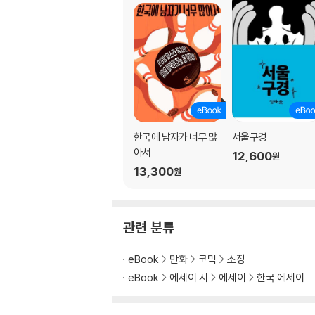
한국에 남자가 너무 많
서울구경
아서
12,600
원
13,300
원
관련 분류
eBook
만화
코믹
소장
eBook
에세이 시
에세이
한국 에세이