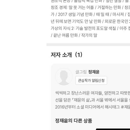
원초적 본능 / 올림픽 특집 만화 / 열린 결말 / 
창조 경제: 말 못 거는 어플 / 거절하는 만화 / 
가 / 2017 생일 기념 만화 / 때 밀 때 / 마사져 
년 뒤에 보면 기억도 안 날 만화 / 외로운 한국인 2 
가상의 자식 2: 기술 발전의 포도알 색칠 / 아주 첨단
/ 끝난 여름 만화 / 작가의 말
저자 소개
1
글그림
정재윤
관심작가 알림신청
씩씩하고 장난스러운 여자들, 얌전하고 따뜻한
선을 담은 『재윤의 삶』과 서울 밖에서 서울을
2016년부터 소셜 미디어에서 해시태그 #재윤
정재윤
의 다른 상품