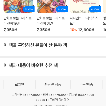
만화로 보는 그리스 로
만화로 보는 그리스 로
사피엔스: 그래픽 히스
앵
마 신화 19권
마 신화 01권
토리
노
7,350
7,350
10
12,600
1
%
원
원
원
이 책을 구입하신 분들이 산 분야 책
이 책과 내용이 비슷한 추천 책
로그인
최근 본 상품
주문/배송
고객센터 1544-3800
티켓 1544-6399
중고샵 1566-4295
eBook 1:1문의/채팅상담