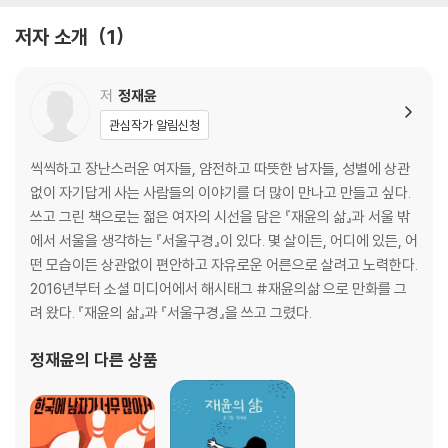
M의 소문 2
저자 소개
1
M의 소문 3
김반장 1
거짓말 1
저
정재윤
거짓말 2
관심작가 알림신청
거짓말 3
거짓말 4
씩씩하고 장난스러운 여자들, 얌전하고 따뜻한 남자들, 성별에 상관
옆 반 친구
없이 자기답게 사는 사람들의 이야기를 더 많이 만나고 만들고 싶다.
그리고 집에 가는 길에 많은 얘기를 한다
쓰고 그린 책으로는 젊은 여자의 시선을 담은 『재윤의 삶』과 서울 밖
하지만 어떤 관계는 예전과 같지 않았다
에서 서울을 생각하는 『서울구경』이 있다. 몇 살이든, 어디에 있든, 어
약속의 날
떤 모습이든 상관없이 편안하고 자유로운 어른으로 살려고 노력한다.
졸업
2016년부터 소셜 미디어에서 해시태그 #재윤의삶 으로 만화를 그
려 왔다. 『재윤의 삶』과 『서울구경』을 쓰고 그렸다.
정재윤
의 다른 상품
분명한 차이
우리와는 다른 삶
돌려 말하기