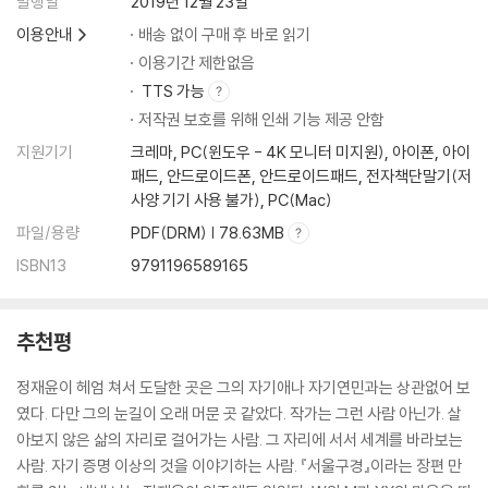
발행일
2019년 12월 23일
이용안내
배송 없이 구매 후 바로 읽기
작가의 말 (정재윤)
이용기간 제한없음
서평 - 서울이라는 가정법 (이슬아)
TTS 가능
저작권 보호를 위해 인쇄 기능 제공 안함
지원기기
크레마, PC(윈도우 - 4K 모니터 미지원), 아이폰, 아이
패드, 안드로이드폰, 안드로이드패드, 전자책단말기(저
사양 기기 사용 불가), PC(Mac)
파일/용량
PDF(DRM) | 78.63MB
ISBN13
9791196589165
추천평
정재윤이 헤엄 쳐서 도달한 곳은 그의 자기애나 자기연민과는 상관없어 보
였다. 다만 그의 눈길이 오래 머문 곳 같았다. 작가는 그런 사람 아닌가. 살
아보지 않은 삶의 자리로 걸어가는 사람. 그 자리에 서서 세계를 바라보는
사람. 자기 증명 이상의 것을 이야기하는 사람. 『서울구경』이라는 장편 만