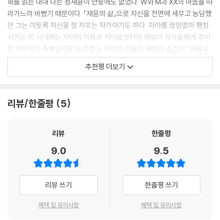
화를 읽는 내내 나는 정재윤이 안중에도 없었다. W와 M과 XX의 마음을 따
라가느라 바빴기 때문이다. 『재윤의 삶』으로 자신을 전면에 세우고 농담했
던 그는 이토록 자신을 잘 지우는 작가이기도 하다. 자아를 끊임없이 팽창
시키는 이 시대에는 자아의 이동과 자아로부터의 해방이 작가들에게 주어
진 의무이자 축복일지도 모르겠다. 이러한 이동과 해방의 순간이 『서울구
경』의 주인공들에게도 어느 순간 깃들기를 소망한다. 서울 안에서든 서울
추천평 더보기
바깥에서든 너무 많은 서울에 사로잡혀있을 누군가의 손에 이 책을 건네고
싶다.
- 이슬아(헤엄 출판사 대표)
리뷰/한줄평
5
리뷰
한줄평
9.0
9.5
리뷰 쓰기
한줄평 쓰기
혜택 및 유의사항
혜택 및 유의사항