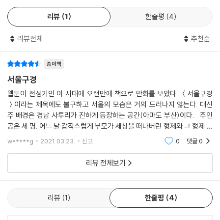
리뷰
1
한줄평
4
리뷰전체
추천순
종이책
서울구경
웹툰이 전성기인 이 시대에 오랜만에 책으로 만화를 보았다. ＜서울구경
＞이라는 제목에도 불구하고 서울의 모습은 거의 드러나지 않는다. 대신
주 배경은 경남 사투리가 진하게 등장하는 공간(아마도 부산)이다. 주인
공은 세 명. 어느 날 갑작스럽게 부모가 세상을 떠나버린 형제와 그 형제 이
웃에 살고 있는 여고생(이었다가 나중에 성인 여성)이다. 형제 가운데 형
w*****g
2021.03.23.
신고
0
댓글
0
은, 자신도
리뷰 전체보기
리뷰
1
한줄평
4