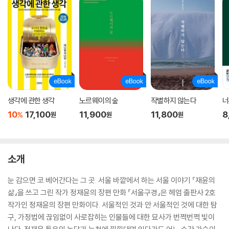
생각에 관한 생각
노르웨이의 숲
작별하지 않는다
너
10
17,100
11,900
11,800
8
%
원
원
원
소개
눈 감으면 코 베어간다는 그 곳. 서울 바깥에서 하는 서울 이야기 『재윤의
삶』을 쓰고 그린 작가 정재윤의 장편 만화 『서울구경』은 헤엄 출판사 2호
작가인 정재윤의 장편 만화이다. 서울적인 것과 안 서울적인 것에 대한 탐
구, 가정법에 끊임없이 사로잡히는 인물들에 대한 묘사가 번쩍번쩍 빛이