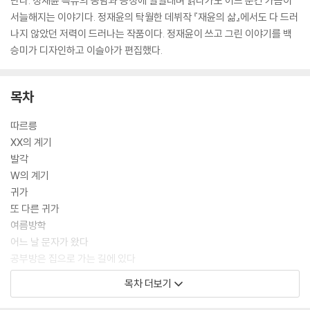
난다. 정재윤 특유의 농담과 능청에 낄낄대며 읽다가도 어느 순간 가슴이
서늘해지는 이야기다. 정재윤의 탁월한 데뷔작 『재윤의 삶』에서도 다 드러
나지 않았던 저력이 드러나는 작품이다. 정재윤이 쓰고 그린 이야기를 백
승미가 디자인하고 이슬아가 편집했다.
목차
따르릉
XX의 계기
발각
W의 계기
귀가
또 다른 귀가
여름방학
어느 날 문자가 왔다
공부방은 집으로 가는 길에 있다
봉투는 정말 무거웠다
목차 더보기
뒤척이는 밤
M의 소문 1