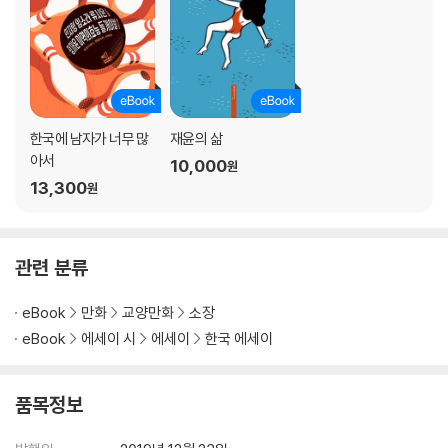
W의 노동
M의 현실
상담
상의
결정
은근한 설득의 시간 1
한국에 남자가 너무 많
재윤의 삶
은근한 설득의 시간 2
아서
10,000
원
은근한 설득의 시간 3
13,300
원
상상
의문
사실
관련 분류
김철수 빵집
둘의 놀이
eBook
만화
교양만화
소장
M은 후회하지 않는다
eBook
에세이 시
에세이
한국 에세이
김반장 2
자신의 몫
중간저장
품목정보
엄마가 친구들을 만나고 온 날
마음이 급한 건 이쪽도 마찬가지였다