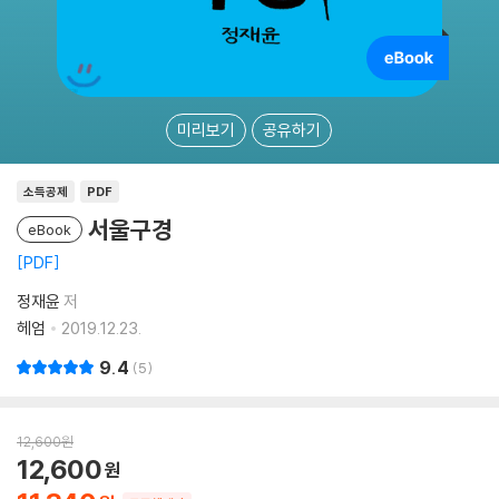
미리보기
공유하기
소득공제
PDF
서울구경
eBook
PDF
정재윤
저
헤엄
2019.12.23.
9.4
5
12,600
원
12,600