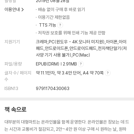
발행일
2019년 08월 28일
광고 입소문 내주고 쏠쏠하게 버는 SNS 재테크
이용안내
배송 없이 구매 후 바로 읽기
나의 재능을 팝니다, 재능셀러 되기
이용기간 제한없음
에어비앤비 호스팅으로 50만 원 벌기
TTS 가능
저작권 보호를 위해 인쇄 기능 제공 안함
PART 5 10만 원으로 시작하는 소액투자
지원기기
크레마,PC(윈도우 - 4K 모니터 미지원),아이폰,아이
패드,안드로이드폰,안드로이드패드,전자책단말기(저
MY STORY- 단돈 10만 원이라도 투자해보는 용기
사양 기기 사용 불가),PC(Mac)
좋아하는 영화에 투자하기, 영화 크라우드펀딩
파일/용량
EPUB(DRM) | 2.91MB
주인 없는 명품을 반값으로, 세관공매 재테크
달러를 싸게 사서 비싸게 파는 외화예금
글자 수/ 페이지
약 11.1만자, 약 3.4만 단어, A4 약 70쪽
정부에 돈 빌려주는 비교적 안전한 국공채 채권
수
금통장에 금 한 돈을 적립해본다, 골드뱅킹
ISBN13
9791170430063
주식보다 안전하고 펀드보다 쉬운 ETF
책 속으로
대부분의 대형마트는 온라인몰을 함께 운영한다. 온라인몰은 장보는 데 드
는 시간과 교통비가 절감되고, 2만~4만 원 이상 구매 시 원하는 날, 원하