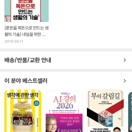
[푼돈을 목돈으로 만드는 생
활의 기술] 내일을 위한 종
잣돈을 만든다
2019.09.11.
배송/반품/교환 안내
이 분야 베스트셀러