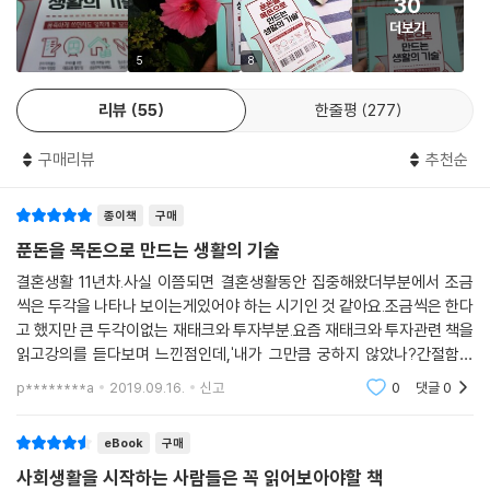
30
--- p.226
더보기
이 책은 총 다섯 파트에 걸쳐 절약 및 투자 노하우를 소개한다. PART 1에
서 소개하는 생활비 절약 노하우는 결혼한 지 2년 만에 종잣돈 2억 원을 모
5
8
외화예금의 수익구조는 일반예금과 조금 다르다. 일반 정기예금은 기본금
은 저자가 실제로 실천하고 있는 방법들이다. 모든 재테크는 생활비를 아
리에서 이자소득세(15.4%)를 제외한 나머지가 수익인 반면, 외화예금은
리뷰
55
한줄평
277
끼는 것에서부터 시작된다. PART 2에서는 가성비 좋고 현명한 소비 노하
‘(기본금리+환차익)-환전수수료’가 수익이다. 예?적금과 마찬가지로 기
우에 대해 다룬다. 큰돈 들이지 않고 문화생활을 즐기고, 알뜰하게 쇼핑하
본금리는 1%대에 불과하지만, 달러환율이 오를 경우 추가로 환차익을 얻
구매리뷰
추천순
며, 가성비 높은 여행으로 즐거움을 2배로 키울 수 있다. PART 3에서는
는다는 장점이 있다. 반대로 달러환율이 떨어지면 환차손을 입고, 여기에
살아가면서 필수적으로 알아야 할 금융지식과 통장 관리법에 대해 이야기
원화로 출금할 경우 환전수수료까지 부담해야 해 수익이 제로이거나 마이
종이책
구매
한다. 자신감의 9할은 통장잔고에서 나오고, 수북한 통장잔고는 금융지식
너스가 될 수도 있다.
을 토대로 빠르게 형성된다. 금융지식이 어렵다고 피해선 안 되는 이유다.
푼돈을 목돈으로 만드는 생활의 기술
--- p.258
결혼생활 11년차.사실 이쯤되면 결혼생활동안 집중해왔더부분에서 조금
PART 4에서는 누구나 자신에게 잘 맞는 부업을 선택하고 제2의 소득을
씩은 두각을 나타나 보이는게있어야 하는 시기인 것 같아요.조금씩은 한다
창출할 수 있도록 다양한 부업과 각각의 운영 노하우에 대해 소개한다. PA
고 했지만 큰 두각이없는 재태크와 투자부분.요즘 재태크와 투자관련 책을
RT 5에서는 재테크 초보자들이 소액으로 도전할 수 있는 다양한 투자방
읽고강의를 듣다보며 느낀점인데,'내가 그만큼 궁하지 않았나?간절함이
법을 알려준다. 주식처럼 관련 지식이 필요한 어려운 투자방법은 제외하고
덜했나?'이런 생각이 들더라구요. 푼돈을 목돈으로 만드는
p********a
2019.09.16.
신고
0
댓글
0
투자 자체에 관심과 흥미를 느낄 수 있도록 쉽고 재미있는 것만을 골랐다.
이 책을 읽고 자신에게 맞는 재테크 비법을 찾아 실천에 옮겨보자. 차곡차
eBook
구매
곡 쌓인 노하우가 부자가 되는 길로 향하는 나침반이 되어줄 것이다.
사회생활을 시작하는 사람들은 꼭 읽어보아야할 책