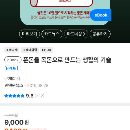
미리보기
카드뉴스
파트너샵
공유하기
소득공제
크레마클럽
EPUB
푼돈을 목돈으로 만드는 생활의 기술
eBook
EPUB
구채희
저
원앤원북스
2019.08.28.
9.6
332
9,000
원
9,000