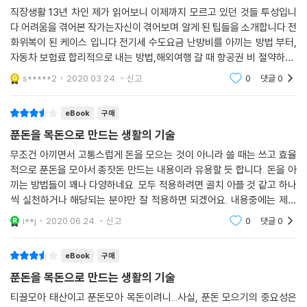
직장생활 13년 차인 제가 읽어보니 이제까지 모르고 있던 것들 투성입니
다.어려움을 겪어본 작가는자신이 겪어보며 알게 된 팁들을 소개합니다.전
화위복이 된 케이스 입니다.전기세 수도요금 난방비를 아끼는 방법 부터,
자동차 보험료 합리적으로 내는 방법,해외여행 갈 때 항공권 비 절약하기,
여행 중 분실한물품 보상 받는 방법들,소액으로 투자해볼수 있는외화예
s*****2
2020.03.24.
신고
0
댓글
0
금, 금통장,
eBook
구매
푼돈을 목돈으로 만드는 생활의 기술
무조건 아끼면서 고통스럽게 돈을 모으는 것이 아니라 쓸 때는 쓰고 효율
적으로 푼돈을 모아서 종잣돈 만드는 내용이라 유용할 듯 합니다. 돈을 아
끼는 방법들이 꽤나 다양하네요. 모두 적용하려면 골치 아플 것 같고 하나
씩 실천하거나 해당되는 분야만 잘 적용하면 되겠어요. 내용중에는 제가
실천하고 있는 팁도 몇가지 있어서 읽으면서 반가운 마음이 들기도 했습니
i**j
2020.06.24.
신고
0
댓글
0
다.
eBook
구매
푼돈을 목돈으로 만드는 생활의 기술
티끌모아 태산이고 푼돈모아 목돈이려니...사실, 푼돈 모으기의 중요성은