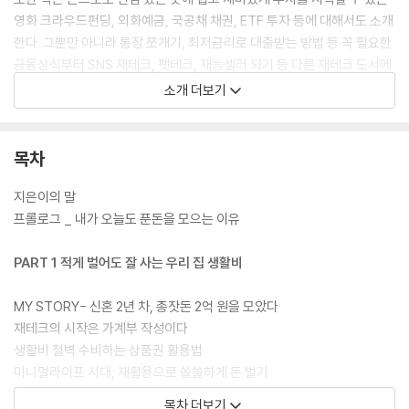
영화 크라우드펀딩, 외화예금, 국공채 채권, ETF 투자 등에 대해서도 소개
한다. 그뿐만 아니라 통장 쪼개기, 최저금리로 대출받는 방법 등 꼭 필요한
금융상식부터 SNS 재테크, 펫테크, 재능셀러 되기 등 다른 재테크 도서에
서는 찾아볼 수 없었던 부수입 얻는 노하우까지 공개한다. 이 책에서 소개
소개 더보기
한 방법을 하나씩 실천해 통장잔고가 불어나는 기쁨을 만끽해보자.
목차
지은이의 말
프롤로그 _ 내가 오늘도 푼돈을 모으는 이유
PART 1 적게 벌어도 잘 사는 우리 집 생활비
MY STORY- 신혼 2년 차, 종잣돈 2억 원을 모았다
재테크의 시작은 가계부 작성이다
생활비 철벽 수비하는 상품권 활용법
미니멀라이프 시대, 재활용으로 쏠쏠하게 돈 벌기
수상한 병원비, 손해 보지 않는 방법
목차 더보기