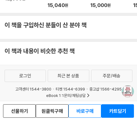
15,040
15,000
1
원
원
이 책을 구입하신 분들이 산 분야 책
이 책과 내용이 비슷한 추천 책
로그인
최근 본 상품
주문/배송
고객센터 1544-3800
티켓 1544-6399
중고샵 1566-4295
eBook 1:1문의/채팅상담
예스이십사(주) 사업자 정보
선물하기
원클릭구매
바로구매
카트담기
이용약관
개인정보처리방침
청소년보호정책
PC버전
회사소개
거래처관계자께
도서홍보
광고
Copyright © YES24 Corp. All Rights Reserved.