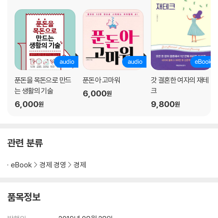
PART 3 부자의 감각을 깨워주는 금융생활
MY STORY- 자신감의 9할은 통장잔고에서 나온다
부자들은 왜 통장 쪼개기를 할까?
잃지 않는 재테크의 시작, 적금에 대한 오해와 진실
금융권에 흩어져 있는 ‘숨은 내 돈 찾기’
푼돈을 목돈으로 만드
푼돈아 고마워
갓 결혼한 여자의 재테
신용카드도 전략적으로 쓰면 득이 된다
는 생활의 기술
크
6,000
원
신용카드 포인트, 현금으로 돌려받기
6,000
9,800
원
원
잘 모르면 손해 보는 보험, 저렴하게 가입하기
대출에도 순서가 있다, 최저금리로 대출받기
연말정산에 유리한 금융상품, 놓치지 말자
관련 분류
내집 마련을 위한 지름길, 공공주택 지원제도
eBook
경제 경영
경제
PART 4 자신의 능력을 살려 즐겁게 돈 버는 투잡
MY STORY- 묵혀둔 재능으로 현금흐름 만들기
품목정보
전업주부의 특권! 모니터단으로 10만 원 벌기
동물을 좋아한다면 강아지 돌봐주는 펫테크