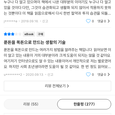
누구나 다 알고 있으며이 책에서 나온 대부분의 이야기도 누구나 다 알고
있을 것이다.다만, 그것이 습관화되고 생활화 되지 않아서 적용하지 못하
는 것뿐이다.이 책을 읽음으로해서 다시 한번 절약과 투자 습관을 되돌아
보고다른 짠돌이의 이야기에 새로운 다짐을 하게 된다.또한 새로운 푼돈
j******e
2019.09.16.
신고
0
댓글
0
모으기 전략을 알게
eBook
구매
푼돈을 목돈으로 만드는 생활의 기술
푼돈을 목돈으로 만드는 여러가지 방법을 알려주는 책입니다. 읽어보면 이
미 알고 있는 내용이 거의 대부분이라 크게 도움이 되지는 않을 것 같아요.
여기저기 인터넷으로도 알 수 있는 내용이어서 개인적으로 저는 별로였어
요. 하지만 사회 초년생이라면 도움이 될 것 같아요. 한 번 정도 읽어보면
괜찮을 것 같고 재테크에 이미 관심이 많은 분이시라면 굳이 구입할 필요
u********2
2020.09.13.
신고
0
댓글
0
는 없을 것 같
리뷰 전체보기
리뷰
55
한줄평
277