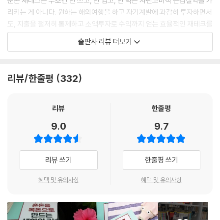
푼돈 재테크는 무조건 안 쓰고, 안 입고, 안 먹는 자린고비식 근검절약을 가
이다. 운용원리나 수익구조가 장기에 맞춰져 있다 보니 시간의 프리미엄을
리키는 게 아니다. 원하는 해외여행을 하고 자기계발에 과감히 투자하면서
잘 활용하면 득이 되지만, 중도해지할 경우 자신이 부은 원금보다 돌려받
도, 지출을 철저히 통제하고 소액투자로 수익까지 얻는 효율적인 재테크를
는 해지환급금이 훨씬 적어 손해다. 종신보험과 보장성보험은 최소 10년
말한다. 남부럽지 않게 사는 알부자들도 처음에는 푼돈부터 차곡차곡 모아
출판사 리뷰 더보기
이상 부어야 원금을 찾을 수 있고, 가입 후 3년 이내에 해지하면 돌려받을
종잣돈 만들기에 성공했다. 자신에게 맞는 현실적인 재테크 방법을 찾아
원금이 없거나 30% 이하로 줄어든다. 따라서 보장범위가 비슷한 상품이
꾸준히 실천하면 누구나 가능한 일이다. 그러니 지금 당장 할 수 있는 것부
라면 ‘해지환급금 비율’이 높을수록 좋다.
터 시작하자.
리뷰/한줄평
332
해지환급금 비율은 보험가입 후 경과되는 시간에 따라 받을 수 있는 환급
금을 명시한 비율로, 상품 가입설명서에 기재되어 있다. 납입기간을 채우
이 책에는 관리비 줄이기, 반려동물 돌봄비용 줄이기, 반값 항공권 예매 스
지 못할 때를 대비해 원금을 돌려받을 수 있는 시점이 언제인지 정도는 체
킬 등 누구나 지금 당장 실천할 수 있는 생활 속 재테크 꿀팁이 담겨 있다.
리뷰
한줄평
크해두자.
또한 작은 돈으로도 관심 있는 곳에 쉽고 재미있게 투자를 시작할 수 있는
9.0
9.7
--- p.178~179
영화 크라우드펀딩, 외화예금, 국공채 채권, ETF 투자 등에 대해서도 소개
한다. 그뿐만 아니라 통장 쪼개기, 최저금리로 대출받는 방법 등 꼭 필요한
과거엔 부업을 위해 인맥을 활용하거나 대행업체에 많은 수수료를 부담해
금융상식부터 SNS 재테크, 펫테크, 재능셀러 되기 등 다른 재테크 도서에
리뷰 쓰기
한줄평 쓰기
야 했지만, 지금은 재능거래 사이트에서 수수료를 투명하게 떼고, 시공간
서는 찾아볼 수 없었던 부수입 얻는 노하우까지 공개한다. 이 책에서 소개
의 제약 없이 자신이 원할 때 재능을 판매한다. 현재 국내에서 이용 가능한
한 방법을 하나씩 실천해 통장잔고가 불어나는 기쁨을 만끽해보자.
혜택 및 유의사항
혜택 및 유의사항
재능거래 사이트는 크몽, 오투잡, 숨고, 재능박스, 재능넷 등이 있다. 재능
거래 종류는 디자인, 콘텐츠 제작, 마케팅, 컨설팅, 통 · 번역, 레슨, IT 등 전
생활비 절약법부터 금융상식, 부업, 소액투자까지
문적인 분야부터 단순 문서 작성, 상담, 생활 서비스까지 다양하다. 적게는
푼돈 재테크의 모든 것
몇만 원, 많게는 월 수천만 원의 소득을 올리는 셀러들도 있다.