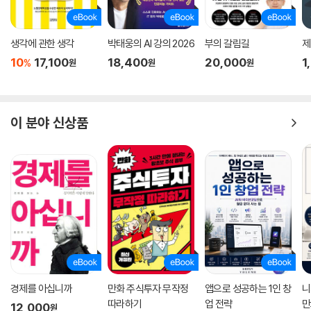
생각에 관한 생각
박태웅의 AI 강의 2026
부의 갈림길
제
10
17,100
18,400
20,000
1
%
원
원
원
이 분야 신상품
경제를 아십니까
만화 주식투자 무작정
앱으로 성공하는 1인 창
니
따라하기
업 전략
만
12,000
원