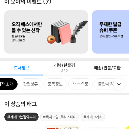
이 분야의 이벤트
7
리뷰/한줄평
도서정보
배송/반품/교환
332
저자 소개
관련분류
품목정보
책 속으로
출판사 리뷰
이 상품의 태그
#재테크는절약부터
#독서모임_주식스터디
#재테크기초