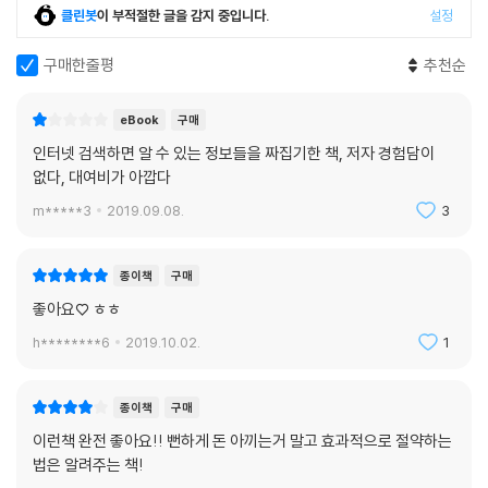
클린봇
이 부적절한 글을 감지 중입니다.
설정
구매한줄평
추천순
eBook
구매
인터넷 검색하면 알 수 있는 정보들을 짜집기한 책, 저자 경험담이
없다, 대여비가 아깝다
m*****3
2019.09.08.
3
종이책
구매
좋아요♡ ㅎㅎ
h********6
2019.10.02.
1
종이책
구매
이런책 완전 좋아요!! 뻔하게 돈 아끼는거 말고 효과적으로 절약하는
법은 알려주는 책!