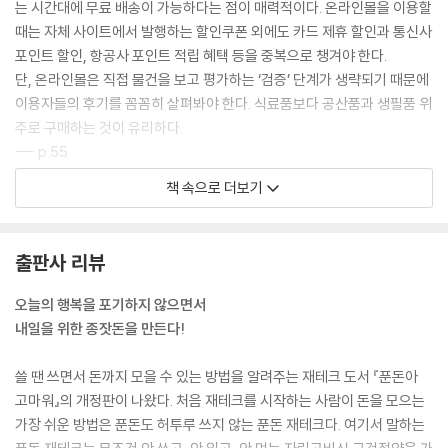
는 시간대에 무료 배송이 가능하다는 점이 매력적이다. 온라인몰을 이용할
때는 자체 사이트에서 발행하는 할인쿠폰 외에도 카드 제휴 할인과 통신사
포인트 할인, 항공사 포인트 적립 혜택 등을 중복으로 챙겨야 한다.
단, 온라인몰은 직접 물건을 보고 평가하는 ‘검증’ 단계가 생략되기 때문에
이용자들의 후기를 꼼꼼히 살펴봐야 한다. 식료품보다 공산품과 생필품 위
주로 구매하는 것이 유리하다.
--- p.55
책 속으로 더보기
해외직구가 반드시 저렴한 것은 아니다. 물품가격 외에도 국제배송비, 관
세, 대행수수료가 추가로 붙기 때문이다. 모든 부가비용을 합한 금액이 국
내에서 사는 가격보다 저렴한지 따져본 뒤 구매하는 것이 현명하다.
출판사 리뷰
해외직구 제품은 하자가 발생해도 교환이나 반품이 어렵다. 분쟁이 발생해
도 국내법이 적용되지 않아 합의점을 찾기 힘들다. 또한 주소지를 잘못 기
오늘의 행복을 포기하지 않으면서
입할 경우 변경이 힘들고, 미국의 경우 제3자(배대지)가 물품 수령 시 배
내일을 위한 종잣돈을 만든다!
송과 물품에 이상이 있어도 책임지지 않기 때문에 대행업체 측에 꼼꼼한
검수를 의뢰해야 한다.
쓸 땐 쓰면서 돈까지 모을 수 있는 방법을 알려주는 재테크 도서 『푼돈아
--- p.127
고마워』의 개정판이 나왔다. 처음 재테크를 시작하는 사람이 돈을 모으는
가장 쉬운 방법은 푼돈도 허투루 쓰지 않는 푼돈 재테크다. 여기서 말하는
보험은 한번 가입하면 최소 5~30년간 유지해야 하는 대표적인 장기상품