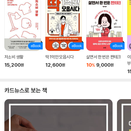
저소비 생활
딱 1억만 모읍시다
살면서 한 번은 짠테크
이
부
15,200
12,600
10
9,000
%
원
원
원
1
카드뉴스로 보는 책