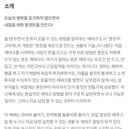
소개
오늘의 행복을 포기하지 않으면서
내일을 위한 종잣돈을 만든다!
쓸 땐 쓰면서 돈까지 모을 수 있는 방법을 알려주는 재테크 도서 『푼돈아
고마워』의 개정판 『푼돈을 목돈으로 만드는 생활의 기술』이 나왔다. 처음
재테크를 시작하는 사람이 돈을 모으는 가장 쉬운 방법은 푼돈도 허투루
쓰지 않는 푼돈 재테크다. 여기서 말하는 푼돈 재테크는 무조건 안 쓰고, 안
입고, 안 먹는 자린고비식 근검절약을 가리키는 게 아니다. 원하는 해외여
행을 하고 자기계발에 과감히 투자하면서도, 지출을 철저히 통제하고 소액
투자로 수익까지 얻는 효율적인 재테크를 말한다. 남부럽지 않게 사는 알
부자들도 처음에는 푼돈부터 차곡차곡 모아 종잣돈 만들기에 성공했다. 자
신에게 맞는 현실적인 재테크 방법을 찾아 꾸준히 실천하면 누구나 가능한
일이다. 그러니 지금 당장 할 수 있는 것부터 시작하자.
이 책에는 관리비 줄이기, 반려동물 돌봄비용 줄이기, 반값 항공권 예매 스
킬 등 누구나 지금 당장 실천할 수 있는 생활 속 재테크 꿀팁이 담겨 있다.
또한 작은 돈으로도 관심 있는 곳에 쉽고 재미있게 투자를 시작할 수 있는