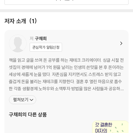
줄줄 새는 아파트 관리비 1/3 줄이기
살림 9단이 알려주는 알뜰 장보기 요령
손품을 조금 더 팔면 이사비용도 낮출 수 있다
저자 소개
1
갈수록 늘어나는 통신비 30% 줄이기
전기세 · 난방비 걱정 없이 사는 법
우리 집 반려동물 돌봄비용 아끼는 법
저
구채희
관심작가 알림신청
PART 2 즐겁게 쓰면서도 알차게 돈 모으는 법
책을 읽고 글을 쓰며 돈 공부를 하는 재테크 크리에이터. 싱글 시절 전
MY STORY- 소비는 현명하게, 보상은 확실하게
셋집이 경매에 넘어가 1억 원을 날리는 인생의 쓴맛을 본 후 돈이라는
여행경비를 줄여주는 반값 항공권 예매 스킬
세상에 새롭게 눈을 떴다. 자존심을 지키면서도 스트레스 받지 않고
여행경비를 벌어주는 해외여행 환전 팁
즐겁게 돈을 불리는 재테크를 지향한다. 결혼 후 열린 마음으로 흡수
항공 마일리지를 사용해 공짜 항공권으로 여행하기
한 각종 생활경제 노하우와 소액투자 방법을 많은 사람들과 공유하고
도난당하거나 파손된 물품, 여행자보험으로 30배 보상받기
자 펜을 들었다. 언론사에서 5년간 경제부 기자로 활동했으며 3년간
펼쳐보기
큰돈 들이지 않고 문화생활 즐기기
증권사 브랜드전략실에서 재테크 콘텐츠를 기획·제작했다. 현재 KDI
한번 해보면 어렵지 않다, 평생 써먹는 해외직구 요령
한국개발연구원 칼럼니스트이자 재테크 강사, 방송인, 유튜버 등 다
구채희
의 다른 상품
자동차 유지비를 줄여주는 습관
양한 영역에서 활동하고 있다. 그녀가 쓴 생활
꼭 필요한 자동차보험, 저렴하게 가입하기
뚜벅이를 위한 대중교통 요금 할인 팁