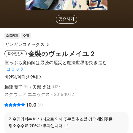
공유하기
소득공제
수입
ガンガンコミックス
金裝のヴェルメイユ 2
직수입일서
崖っぷち魔術師は最强の厄災と魔法世界を突き進む
コミック
바인딩/에디션 안내
梅津 葉子
저
天那 光汰
원작
スクウェア.エニックス
2019.10.12.
10.0
2
직수입외서는 변심/착오로 인해 주문을 취소할 경우
해외주문
취소수수료 20%
가 부과됩니다.