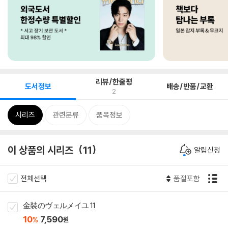
리뷰/한줄평
도서정보
배송/반품/교환
2
시리즈
관련분류
품목정보
이 상품의 시리즈
11
알림신청
전체선택
품절포함
金裝のヴェルメイユ 11
10
7,590
%
원