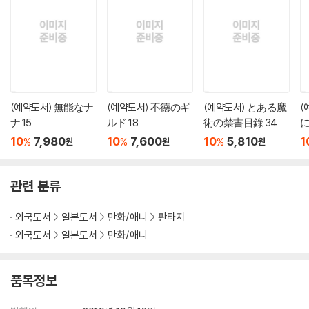
(예약도서) 無能なナ
(예약도서) 不德のギ
(예약도서) とある魔
(
ナ 15
ルド 18
術の禁書目錄 34
10
7,980
10
7,600
10
5,810
1
%
%
%
원
원
원
관련 분류
외국도서
일본도서
만화/애니
판타지
외국도서
일본도서
만화/애니
품목정보