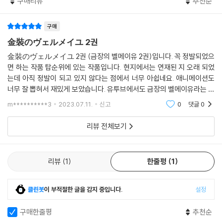
구매리뷰
추천순
구매
金裝のヴェルメイユ 2권
金裝のヴェルメイユ 2권 (금장의 벨메이유 2권)입니다. 꼭 정발되었으
면 하는 작품 탑순위에 있는 작품입니다. 현지에서는 연재된 지 오래 되었
는데 아직 정발이 되고 있지 않다는 점에서 너무 아쉽네요. 애니메이션도
너무 잘 뽑혀서 재밌게 보았습니다. 유투브에서도 금장의 벨메이유라는 작
품에 대한 간략 리뷰들이 돌아다닙니다. 살짝 찍먹 해보시고 입문하시는걸
m**********3
2023.07.11.
신고
0
댓글
0
추천드립니다.
리뷰 전체보기
리뷰
1
한줄평
1
클린봇
이 부적절한 글을 감지 중입니다.
설정
구매한줄평
추천순