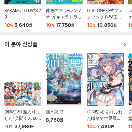
SAKAMOTO DAYS 2
葬送のフリ-レン 7
Dr.STONE 公式ファ
カ
8
オ-ルキャラトラン
ンブック 科學王國
ァ
プ付き特裝版
事典
10
5,640
10
17,750
10
10,850
1
%
%
%
원
원
원
이 분야 신상품
(예약도서) 魔入りま
猫と龍 13
(예약도서) ありふれ
(
した! 入間くん 50
た職業で世界最强 1
8,760
원
特裝版
7
10
37,980
10
7,480
1
%
%
원
원