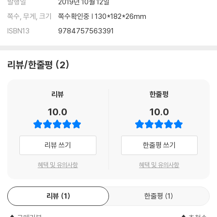
발행일
2019년 10월 12일
쪽수, 무게, 크기
쪽수확인중 | 130*182*26mm
ISBN13
9784757563391
리뷰/한줄평
2
리뷰
한줄평
10.0
10.0
리뷰 쓰기
한줄평 쓰기
혜택 및 유의사항
혜택 및 유의사항
리뷰
1
한줄평
1