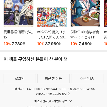
異世界居酒屋「げん」
(예약도서) 魔入りま
(예약도서) 追放者食
(
15
した! 入間くん 50
堂へようこそ! 11
死
特裝版
10
7,780
10
37,980
10
7,480
1
%
%
%
원
원
원
이 책을 구입하신 분들이 산 분야 책
로그인
최근 본 상품
주문/배송
고객센터 1544-3800
티켓 1544-6399
중고샵 1566-4295
eBook 1:1문의/채팅상담
예스이십사(주) 사업자 정보