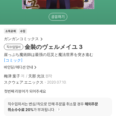
공유하기
소득공제
수입
ガンガンコミックス
金裝のヴェルメイユ 3
직수입일서
崖っぷち魔術師は最强の厄災と魔法世界を突き進む
コミック
바인딩/에디션 안내
梅津 葉子
저
天那 光汰
원작
スクウェア.エニックス
2020.07.10.
첫번째 리뷰어가 되어주세요
직수입외서는 변심/착오로 인해 주문을 취소할 경우
해외주문
취소수수료 20%
가 부과됩니다.