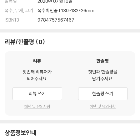
발행일
2020년 07월 10일
쪽수, 무게, 크기
쪽수확인중 | 130*182*26mm
ISBN13
9784757567467
리뷰/한줄평
0
리뷰
한줄평
첫번째 리뷰어가
첫번째 한줄평을
되어주세요.
남겨주세요.
리뷰 쓰기
한줄평 쓰기
혜택 및 유의사항
혜택 및 유의사항
상품정보안내