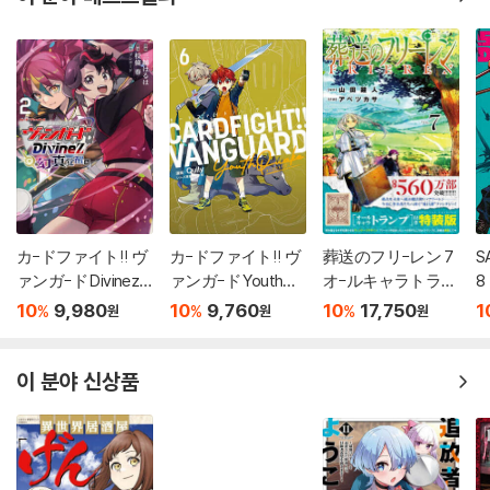
カ-ドファイト!! ヴ
カ-ドファイト!! ヴ
葬送のフリ-レン 7
S
ァンガ-ド Divinez
ァンガ-ド YouthQu
オ-ルキャラトラン
8
幻眞覺醒編 2
ake 6
プ付き特裝版
10
9,980
10
9,760
10
17,750
1
%
%
%
원
원
원
이 분야 신상품