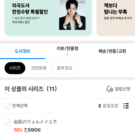
리뷰/한줄평
도서정보
배송/반품/교환
0
시리즈
관련분류
품목정보
이 상품의 시리즈
11
알림신청
전체선택
품절포함
金裝のヴェルメイユ 11
10
7,590
%
원