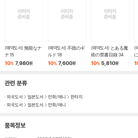
(예약도서) 無能なナ
(예약도서) 不德のギ
(예약도서) とある魔
(
ナ 15
ルド 18
術の禁書目錄 34
10
7,980
10
7,600
10
5,810
1
%
%
%
원
원
원
관련 분류
외국도서
일본도서
만화/애니
판타지
외국도서
일본도서
만화/애니
품목정보