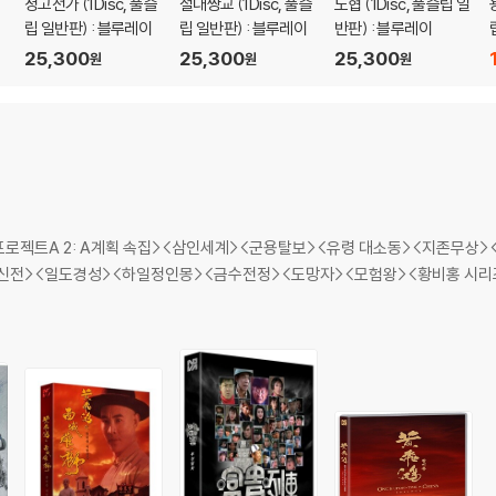
정고전가 (1Disc, 풀슬
절대쌍교 (1Disc, 풀슬
도협 (1Disc, 풀슬립 일
립 일반판) : 블루레이
립 일반판) : 블루레이
반판) : 블루레이
25,300
25,300
25,300
원
원
원
로젝트A 2: A계획 속집><삼인세계><군용탈보><유령 대소동><지존무상
신전><일도경성><하일정인몽><금수전정><도망자><모험왕><황비홍 시리즈