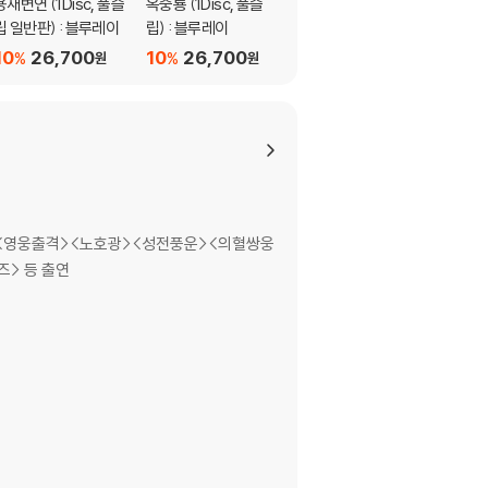
용재변연 (1Disc, 풀슬
옥중룡 (1Disc, 풀슬
열혈남아 리마스터링
립 일반판) : 블루레이
립) : 블루레이
(1Disc, 한정판 독점 쿼
터슬립 스틸북) : 블루
10
26,700
10
26,700
36,300
%
%
원
원
원
레이
><영웅출격><노호광><성전풍운><의혈쌍웅
> 등 출연