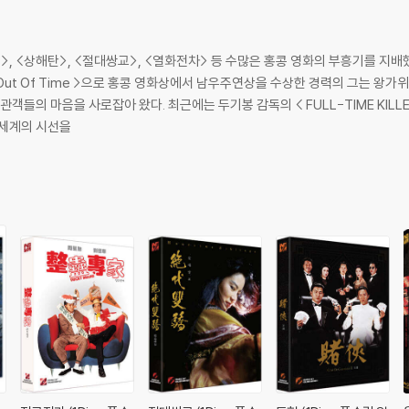
구>, <상해탄>, <절대쌍교>, <열화전차> 등 수많은 홍콩 영화의 부흥기를 지
g Out Of Time >으로 홍콩 영화상에서 남우주연상을 수상한 경력의 그는 
관객들의 마음을 사로잡아 왔다. 최근에는 두기봉 감독의 < FULL-TIME KIL
 세계의 시선을