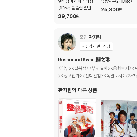
열혈남아 리마스터링
유랑지구2 (1Disc)
(1Disc, 풀슬립 일반
25,300
원
판) : 블루레이
29,700
원
출연
관지림
관심작가 알림신청
Rosamund Kwan,關之琳
<엽두><칠복성><부귀열차><용형호제><프
><정고전가><선학신침><폭열도시><자객
관지림
의 다른 상품