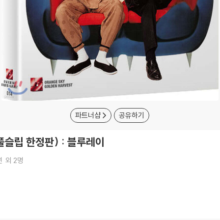
파트너샵
공유하기
 풀슬립 한정판) : 블루레이
연
외 2명