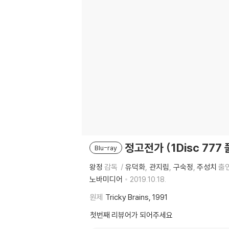
정고전가 (1Disc 777
Blu-ray
왕정
감독
유덕화
관지림
구숙정
주성치
출
노바미디어
2019.10.18.
원제
Tricky Brains, 1991
첫번째 리뷰어가 되어주세요