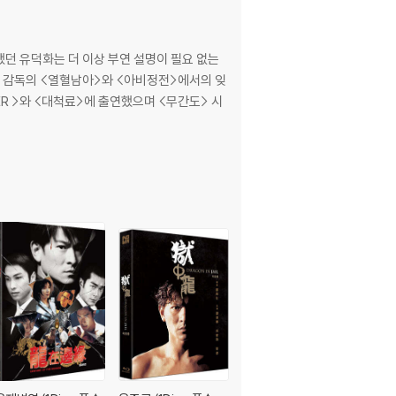
배했던 유덕화는 더 이상 부연 설명이 필요 없는
왕가위 감독의 <열혈남아>와 <아비정전>에서의 잊
LER >와 <대척료>에 출연했으며 <무간도> 시