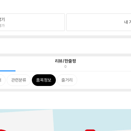
팔기
내 
불가
리뷰/한줄평
0
개
관련분류
품목정보
줄거리